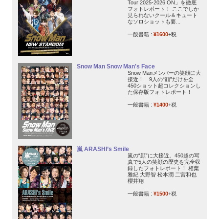
Tour 2025-2026 ON」を徹底
フォトレポート！ ここでしか
見られないクール＆キュート
なソロショットも要...
一般書籍 :
¥1600
+税
Snow Man Snow Man's Face
Snow Manメンバーの笑顔に大
接近！ 9人の“顔”だけを全
450ショット超コレクションし
た保存版フォトレポート！
一般書籍 :
¥1400
+税
嵐 ARASHI’s Smile
嵐の“顔”に大接近。450超の写
真で5人の笑顔の歴史を完全収
録したフォトレポート！ 相葉
雅紀 大野智 松本潤 二宮和也
櫻井翔
一般書籍 :
¥1500
+税