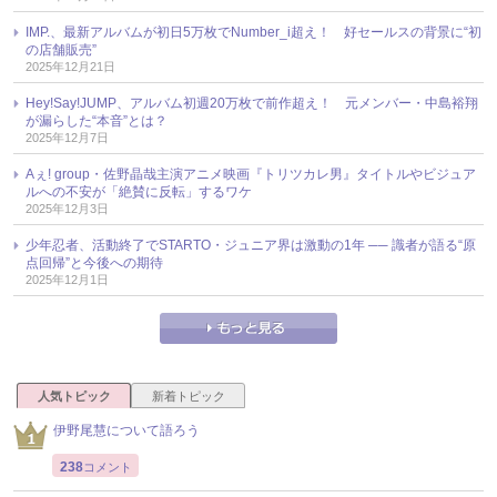
IMP.、最新アルバムが初日5万枚でNumber_i超え！ 好セールスの背景に“初
の店舗販売”
2025年12月21日
Hey!Say!JUMP、アルバム初週20万枚で前作超え！ 元メンバー・中島裕翔
が漏らした“本音”とは？
2025年12月7日
Aぇ! group・佐野晶哉主演アニメ映画『トリツカレ男』タイトルやビジュア
ルへの不安が「絶賛に反転」するワケ
2025年12月3日
少年忍者、活動終了でSTARTO・ジュニア界は激動の1年 ── 識者が語る“原
点回帰”と今後への期待
2025年12月1日
人気トピック
新着トピック
伊野尾慧について語ろう
238
コメント