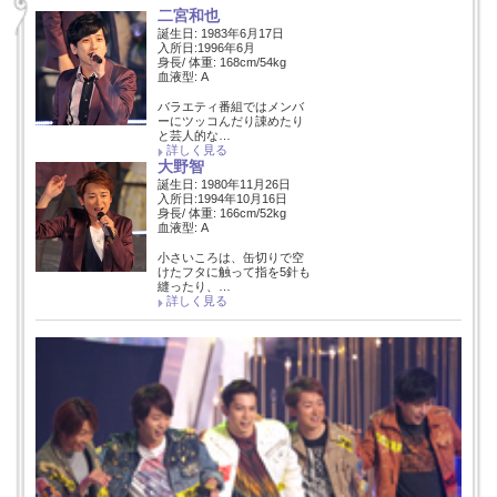
二宮和也
誕生日: 1983年6月17日
入所日:1996年6月
身長/ 体重: 168cm/54kg
血液型: A
バラエティ番組ではメンバ
ーにツッコんだり諌めたり
と芸人的な…
詳しく見る
大野智
誕生日: 1980年11月26日
入所日:1994年10月16日
身長/ 体重: 166cm/52kg
血液型: A
小さいころは、缶切りで空
けたフタに触って指を5針も
縫ったり、…
詳しく見る