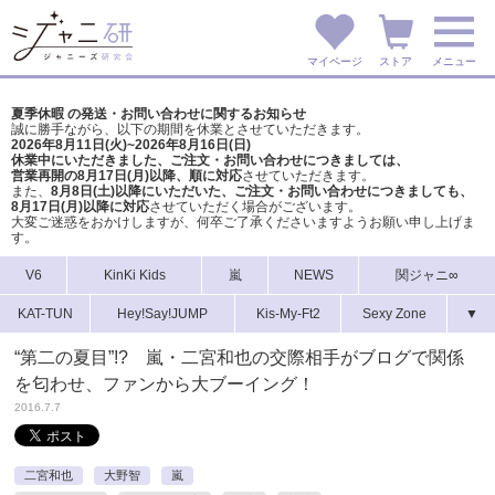
マイページ
ストア
メニュー
夏季休暇 の発送・お問い合わせに関するお知らせ
誠に勝手ながら、以下の期間を休業とさせていただきます。
2026年8月11日(火)~2026年8月16日(日)
休業中にいただきました、ご注文・お問い合わせにつきましては、
営業再開の8月17日(月)以降、順に対応
させていただきます。
また、
8月8日(土)以降にいただいた、ご注文・
お問い合わせにつきましても、
8月17日(月)以降に対応
させていただく場合がございます。
大変ご迷惑をおかけしますが、
何卒ご了承くださいますようお願い申し上げま
す。
V6
KinKi Kids
嵐
NEWS
関ジャニ∞
KAT-TUN
Hey!Say!JUMP
Kis-My-Ft2
Sexy Zone
▼
“第二の夏目”!? 嵐・二宮和也の交際相手がブログで関係
を匂わせ、ファンから大ブーイング！
2016.7.7
二宮和也
大野智
嵐