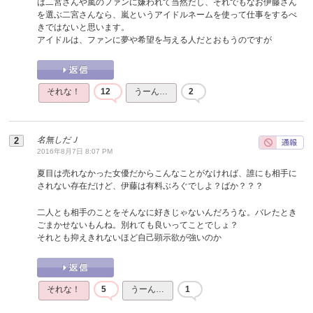
は二宮さんや嵐のファンに嫌われて当然だし、それでもなお伊藤さん
を選ぶ二宮さんなら、嵐というアイドルネームを使って仕事をするべ
きではないと思います。
アイドルは、ファンに夢や希望を与える人だとおもうのですが
それな！
12
うーん…
2
名無しだＪ
2016年8月7日 8:07 PM
夏目は売れなかった女優だからこんなことがなければ、誰にも相手に
されない存在だけど、伊藤は有料ぶろぐでしよ？ばか？？？
二人とも相手のことをそんなに好きじゃないんだろうな。バレたとき
ごまかせないもんね。別れても良いってことでしょ？
それとも抑えきれないほど自己顕示欲が強いのか
それな！
5
うーん…
1