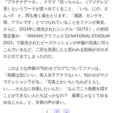
『プラチナデータ』、ドラマ『坊っちゃん』（フジテレビ
系）というワードが度々出てくること、「いち、にの、さ
んっ!! と、間も無く歳をとります」「感謝、カンゲキ、
雨、アラレです」とつづられていることをファンが発見。
さらに、2014年に発売されたシングル「GUTS！」の初回
限定盤や、『ARASHI アラフェス’13 NATIONAL STADIUM
2013』で販売されたビーズクッションが伊藤の写真に写り
こんでいるなど、二宮を意識したと思われる投稿がボロボ
ロと出てきてしまったのだ。
このような伊藤の“匂わせブログ”についてファンは、
「熱愛は別にいい、美人女子アナでもいい、匂わせがマジ
でテンション下がる」「写真とかいちいちわざとらし
い……そんなに自慢したいんだ」「なんでこう熱愛を隠す
ことができない人たちばっかなの？ 厳重じゃなくてゆる
ゆるじゃん」と、非難の声が多い。
1
2
»