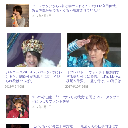
アニメオタクから“神”と崇められるKis-My-Ft2宮田俊哉、
ある声優からめちゃくちゃ感謝されていた!?
2017年8月4日
ジャニーズWESTメンバーを2つにわ
【プレバト!! ウォッチ】独創的す
けると、関係性が丸見えに!? イジ
ぎる盛り付けに驚愕……Kis-My-Ft2
られ役はやっぱり……
横尾＆千賀、「盛り付け」の調子は
イマイチ!?
2018年2月9日
2017年10月16日
NEWS小山慶一郎、“ウワサの彼女”と同じフレーズをブロ
グにつづりファンも失望
2017年3月6日
【ぶっちゃけ発言】中丸雄一 「亀梨くんの仕事内容はす