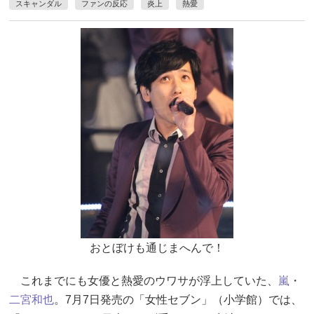
スキャンダル
ファンの反応
炎上
熱愛
おとぼけも通じまへんで！
これまでにも女優と熱愛のウワサが浮上していた、
嵐
・
二宮和也
。7月7日発売の「女性セブン」（小学館）では、