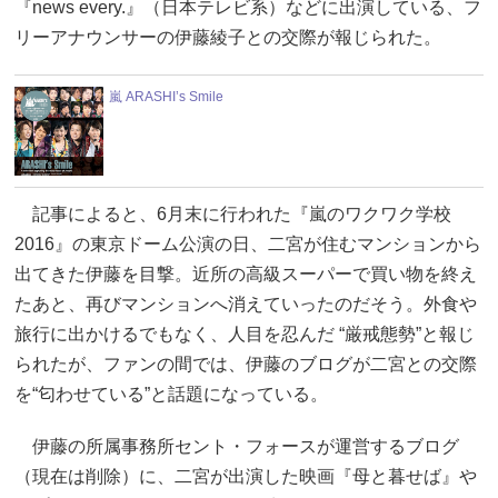
『news every.』（日本テレビ系）などに出演している、フ
リーアナウンサーの伊藤綾子との交際が報じられた。
嵐 ARASHI’s Smile
記事によると、6月末に行われた『嵐のワクワク学校
2016』の東京ドーム公演の日、二宮が住むマンションから
出てきた伊藤を目撃。近所の高級スーパーで買い物を終え
たあと、再びマンションへ消えていったのだそう。外食や
旅行に出かけるでもなく、人目を忍んだ “厳戒態勢”と報じ
られたが、ファンの間では、伊藤のブログが二宮との交際
を“匂わせている”と話題になっている。
伊藤の所属事務所セント・フォースが運営するブログ
（現在は削除）に、二宮が出演した映画『母と暮せば』や