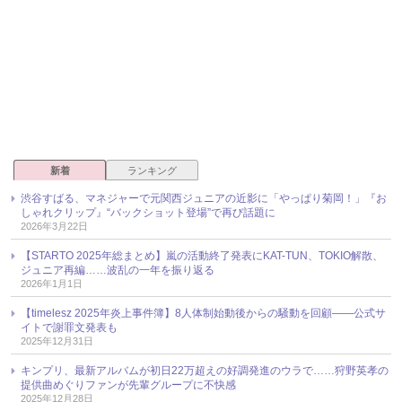
新着
ランキング
渋谷すばる、マネジャーで元関西ジュニアの近影に「やっぱり菊岡！」『お
しゃれクリップ』“バックショット登場”で再び話題に
2026年3月22日
【STARTO 2025年総まとめ】嵐の活動終了発表にKAT-TUN、TOKIO解散、
ジュニア再編……波乱の一年を振り返る
2026年1月1日
【timelesz 2025年炎上事件簿】8人体制始動後からの騒動を回顧――公式サ
イトで謝罪文発表も
2025年12月31日
キンプリ、最新アルバムが初日22万超えの好調発進のウラで……狩野英孝の
提供曲めぐりファンが先輩グループに不快感
2025年12月28日