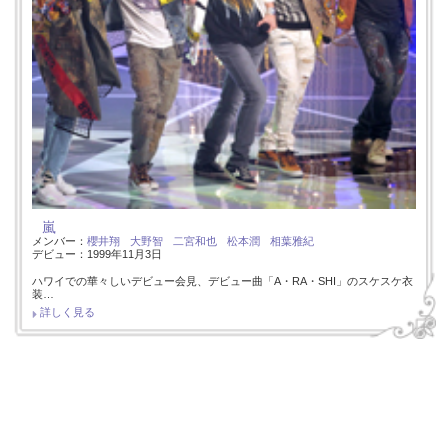
嵐
メンバー：
櫻井翔
大野智
二宮和也
松本潤
相葉雅紀
デビュー：1999年11月3日
ハワイでの華々しいデビュー会見、デビュー曲「A・RA・SHI」のスケスケ衣
装…
詳しく見る