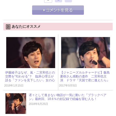
あなたにオススメ
伊藤綾子はなぜ、嵐・二宮和也との
【ジャニーズカルチャーナビ】飯島
交際を“匂わせる”？ 臨床心理士が
夏樹さん感動の遺作 二宮和也主
語る「ファンを見下したい」女の心
演 ドラマ『天国で君に逢えたら』
2018年1月15日
2017年9月5日
遅々として進まない物語が一気に動いた『ブラックペア
ン』最終回、18.6％の好記録で続編を望む人も！
2018年6月25日