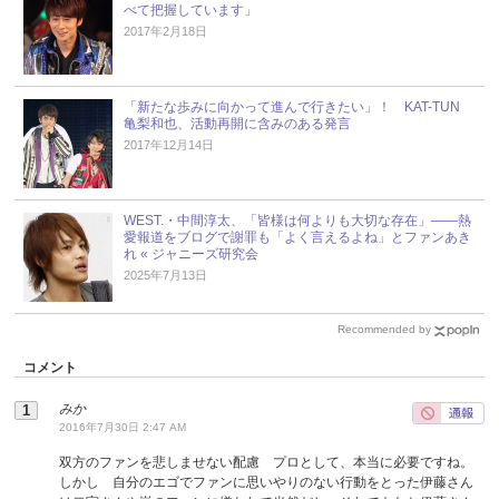
べて把握しています」
2017年2月18日
「新たな歩みに向かって進んで行きたい」！ KAT-TUN
亀梨和也、活動再開に含みのある発言
2017年12月14日
WEST.・中間淳太、「皆様は何よりも大切な存在」――熱
愛報道をブログで謝罪も「よく言えるよね」とファンあき
れ « ジャニーズ研究会
2025年7月13日
Recommended by
コメント
みか
2016年7月30日 2:47 AM
双方のファンを悲しませない配慮 プロとして、本当に必要ですね。
しかし 自分のエゴでファンに思いやりのない行動をとった伊藤さん