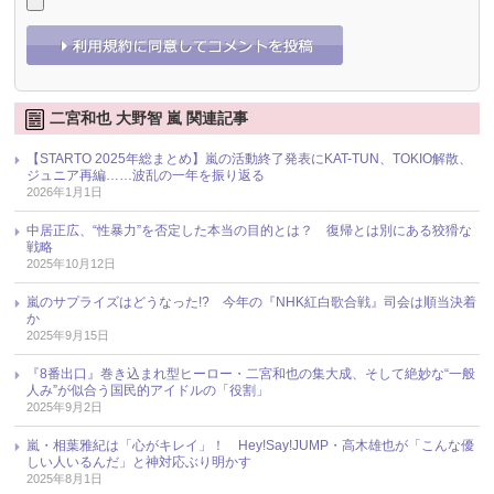
二宮和也 大野智 嵐 関連記事
【STARTO 2025年総まとめ】嵐の活動終了発表にKAT-TUN、TOKIO解散、
ジュニア再編……波乱の一年を振り返る
2026年1月1日
中居正広、“性暴力”を否定した本当の目的とは？ 復帰とは別にある狡猾な
戦略
2025年10月12日
嵐のサプライズはどうなった!? 今年の『NHK紅白歌合戦』司会は順当決着
か
2025年9月15日
『8番出口』巻き込まれ型ヒーロー・二宮和也の集大成、そして絶妙な“一般
人み”が似合う国民的アイドルの「役割」
2025年9月2日
嵐・相葉雅紀は「心がキレイ」！ Hey!Say!JUMP・高木雄也が「こんな優
しい人いるんだ」と神対応ぶり明かす
2025年8月1日