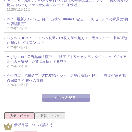
キンプリ、最新アルバムが初日22万超えの好調発進のウラで……狩野英孝の
提供曲めぐりファンが先輩グループに不快感
2025年12月28日
IMP.、最新アルバムが初日5万枚でNumber_i超え！ 好セールスの背景に“初
の店舗販売”
2025年12月21日
Hey!Say!JUMP、アルバム初週20万枚で前作超え！ 元メンバー・中島裕翔
が漏らした“本音”とは？
2025年12月7日
Aぇ! group・佐野晶哉主演アニメ映画『トリツカレ男』タイトルやビジュア
ルへの不安が「絶賛に反転」するワケ
2025年12月3日
少年忍者、活動終了でSTARTO・ジュニア界は激動の1年 ── 識者が語る“原
点回帰”と今後への期待
2025年12月1日
人気トピック
新着トピック
伊野尾慧について語ろう