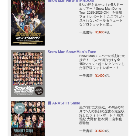
Snow Man NEW STARDOM
9人の絆を見せつけた5大ドー
ムツアー「Snow Man Dome
Tour 2025-2026 ON」を徹底
フォトレポート！ ここでしか
見られないクール＆キュート
なソロショットも要...
一般書籍 :
¥1600
+税
Snow Man Snow Man's Face
Snow Manメンバーの笑顔に大
接近！ 9人の“顔”だけを全
450ショット超コレクションし
た保存版フォトレポート！
一般書籍 :
¥1400
+税
嵐 ARASHI’s Smile
嵐の“顔”に大接近。450超の写
真で5人の笑顔の歴史を完全収
録したフォトレポート！ 相葉
雅紀 大野智 松本潤 二宮和也
櫻井翔
一般書籍 :
¥1500
+税