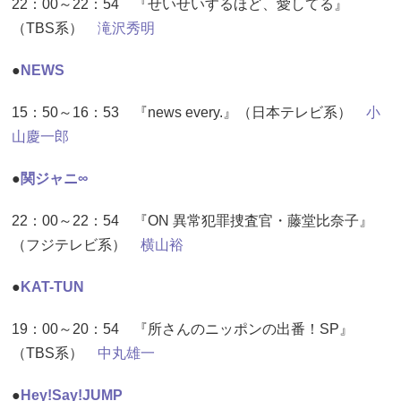
22：00～22：54 『せいせいするほど、愛してる』
（TBS系）
滝沢秀明
●
NEWS
15：50～16：53 『news every.』（日本テレビ系）
小
山慶一郎
●
関ジャニ∞
22：00～22：54 『ON 異常犯罪捜査官・藤堂比奈子』
（フジテレビ系）
横山裕
●
KAT-TUN
19：00～20：54 『所さんのニッポンの出番！SP』
（TBS系）
中丸雄一
●
Hey!Say!JUMP