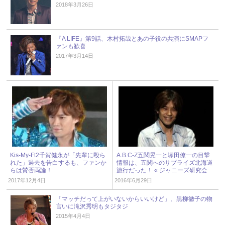
2018年3月26日
『A LIFE』第9話、木村拓哉とあの子役の共演にSMAPフ
ァンも歓喜
2017年3月14日
Kis-My-Ft2千賀健永が「先輩に殴ら
A.B.C-Z五関晃一と塚田僚一の目撃
れた」過去を告白するも、ファンか
情報は、五関へのサプライズ北海道
らは賛否両論！
旅行だった！ « ジャニーズ研究会
2017年12月4日
2016年6月29日
「マッチだって上がいないからいいけど」、黒柳徹子の物
言いに滝沢秀明もタジタジ
2015年4月4日