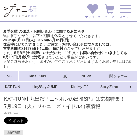
マイページ
ストア
メニュー
夏季休暇 の発送・お問い合わせに関するお知らせ
誠に勝手ながら、以下の期間を休業とさせていただきます。
2026年8月11日(火)~2026年8月16日(日)
休業中にいただきました、ご注文・お問い合わせにつきましては、
営業再開の8月17日(月)以降、順に対応
させていただきます。
また、
8月8日(土)以降にいただいた、ご注文・
お問い合わせにつきましても、
8月17日(月)以降に対応
させていただく場合がございます。
大変ご迷惑をおかけしますが、
何卒ご了承くださいますようお願い申し上げま
す。
V6
KinKi Kids
嵐
NEWS
関ジャニ∞
KAT-TUN
Hey!Say!JUMP
Kis-My-Ft2
Sexy Zone
▼
KAT-TUN中丸出演『ニッポンの出番SP』は京都特集！
7月19日（火）ジャニーズアイドル出演情報
2016.7.18
出演情報