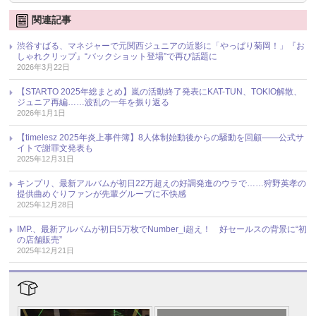
関連記事
渋谷すばる、マネジャーで元関西ジュニアの近影に「やっぱり菊岡！」『お
しゃれクリップ』“バックショット登場”で再び話題に
2026年3月22日
【STARTO 2025年総まとめ】嵐の活動終了発表にKAT-TUN、TOKIO解散、
ジュニア再編……波乱の一年を振り返る
2026年1月1日
【timelesz 2025年炎上事件簿】8人体制始動後からの騒動を回顧――公式サ
イトで謝罪文発表も
2025年12月31日
キンプリ、最新アルバムが初日22万超えの好調発進のウラで……狩野英孝の
提供曲めぐりファンが先輩グループに不快感
2025年12月28日
IMP.、最新アルバムが初日5万枚でNumber_i超え！ 好セールスの背景に“初
の店舗販売”
2025年12月21日