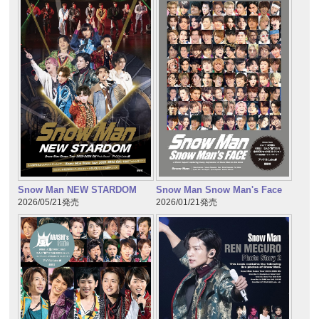
Snow Man NEW STARDOM
Snow Man Snow Man's Face
2026/05/21発売
2026/01/21発売