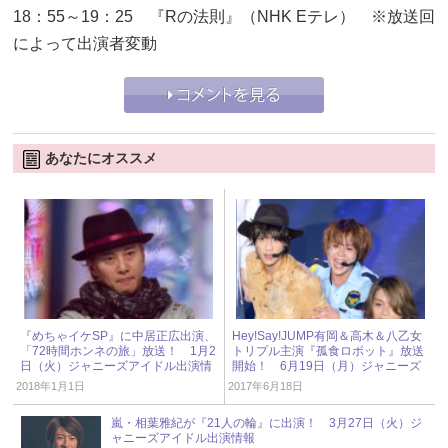
18：55～19：25 『Rの法則』（NHK Eテレ） ※放送回
によって出演者変動
あなたにオススメ
『めちゃイケSP』に中居正広出演、
Hey!Say!JUMP有岡＆高木＆八乙女
「72時間ホンネの旅」放送！ 1月2
トリプル主演『孤食ロボット』放送
日（火）ジャニーズアイドル出演情
開始！ 6月19日（月）ジャニーズ
報
アイドル出演情報
2018年1月1日
2017年6月18日
嵐・相葉雅紀が『21人の輪』に出演！ 3月27日（火）ジ
ャニーズアイドル出演情報