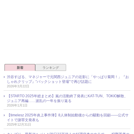
新着
ランキング
渋谷すばる、マネジャーで元関西ジュニアの近影に「やっぱり菊岡！」『お
しゃれクリップ』“バックショット登場”で再び話題に
2026年3月22日
【STARTO 2025年総まとめ】嵐の活動終了発表にKAT-TUN、TOKIO解散、
ジュニア再編……波乱の一年を振り返る
2026年1月1日
【timelesz 2025年炎上事件簿】8人体制始動後からの騒動を回顧――公式サ
イトで謝罪文発表も
2025年12月31日