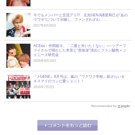
今でもメンバーと交流アリ!? 元光GENJI諸星和己が“あの
ウワサ”について示唆し、ファンざわざわ……
2017年8月26日
ACEes・作間龍斗、「二度と失いたくない」──ツアーフ
ァイナルで明かした本音と“意味深”演出にファン騒然 « ジ
ャニーズ研究会
2025年8月10日
『J-GENE』8月号は、嵐の『ワクワク学校』総ざらい＆
キスマイのコンビ愛ショット！
2015年7月2日
Recommended by