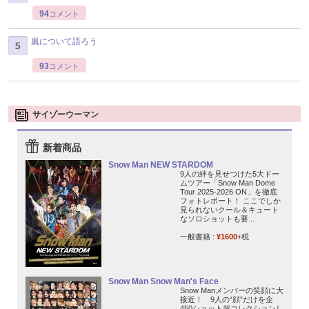
94
コメント
嵐について語ろう
93
コメント
サイゾーウーマン
新着商品
Snow Man NEW STARDOM
9人の絆を見せつけた5大ドー
ムツアー「Snow Man Dome
Tour 2025-2026 ON」を徹底
フォトレポート！ ここでしか
見られないクール＆キュート
なソロショットも要...
一般書籍 :
¥1600
+税
Snow Man Snow Man's Face
Snow Manメンバーの笑顔に大
接近！ 9人の“顔”だけを全
450ショット超コレクションし