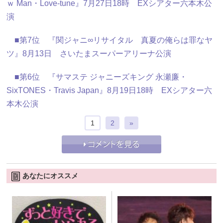
ｗ Man・Love-tune』7月27日18時 EXシアター六本木公
演
■第7位 『関ジャニ∞リサイタル 真夏の俺らは罪なヤ
ツ』8月13日 さいたまスーパーアリーナ公演
■第6位 『サマステ ジャニーズキング 永瀬廉・
SixTONES・Travis Japan』8月19日18時 EXシアター六
本木公演
1
2
»
あなたにオススメ