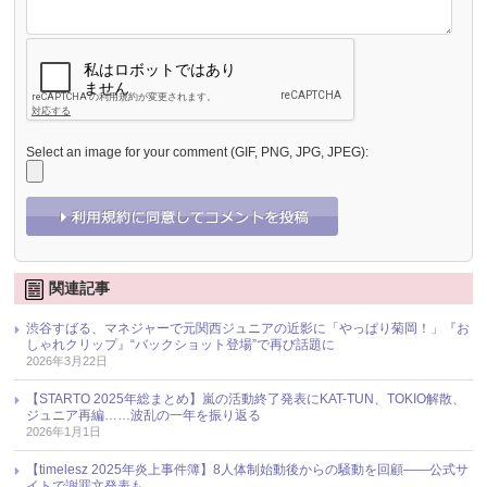
Select an image for your comment (GIF, PNG, JPG, JPEG):
関連記事
渋谷すばる、マネジャーで元関西ジュニアの近影に「やっぱり菊岡！」『お
しゃれクリップ』“バックショット登場”で再び話題に
2026年3月22日
【STARTO 2025年総まとめ】嵐の活動終了発表にKAT-TUN、TOKIO解散、
ジュニア再編……波乱の一年を振り返る
2026年1月1日
【timelesz 2025年炎上事件簿】8人体制始動後からの騒動を回顧――公式サ
イトで謝罪文発表も