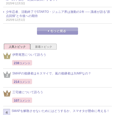
2025年12月3日
少年忍者、活動終了でSTARTO・ジュニア界は激動の1年 ── 識者が語る“原
点回帰”と今後への期待
2025年12月1日
人気トピック
新着トピック
伊野尾慧について語ろう
238
コメント
SMAPの後継者はキスマイで、嵐の後継者はJUMPなの？
214
コメント
三宅健について語ろう
107
コメント
SMAPを解散させないためにはどうするか、スマオタが懸命に考える！