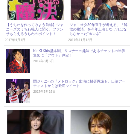
【うちわを作ってみよう前編】ジャ
ジャニオタ30年選手が考える、「解
ニーズのうちわ職人に聞く、ファン
散の物語」を今年上演しなければな
サもらえるうちわのポイント！
らなかった“ホンネ”
2017年4月1日
2017年11月12日
KinKi Kids堂本剛、リスナーの趣味であるチケットの半券
集めに「アウト」判定！
2017年8月6日
関ジャニ∞の『メトロック』出演に賛否両論も、出演アー
ティストからは歓迎ツイート
2017年5月16日