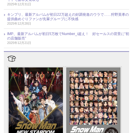
2025年12月31日
キンプリ、最新アルバムが初日22万超えの好調発進のウラで……狩野英孝の
提供曲めぐりファンが先輩グループに不快感
2025年12月28日
IMP.、最新アルバムが初日5万枚でNumber_i超え！ 好セールスの背景に“初
の店舗販売”
2025年12月21日