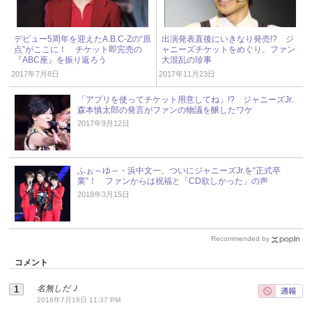
デビュー5周年を迎えたA.B.C-Zの“原
出演発表直後にいきなり発売!? ジ
点”がここに！ チケット即完売の
ャニーズチケットをめぐり、ファン
『ABC座』を振り返ろう
大混乱の珍事
2017年7月8日
2017年11月23日
「アプリを使ってチケット用意してね」!? ジャニーズJr.
森本慎太郎の発言がファンの物議を醸したワケ
2017年9月12日
ふぉ～ゆ～・浜中文一、ついにジャニーズJr.を“正式卒
業”！ ファンからは祝福と「CD欲しかった」の声
2018年3月15日
Recommended by
コメント
名無しだＪ
2016年7月18日 11:37 PM