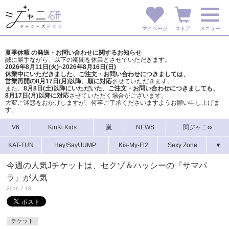
マイページ
ストア
メニュー
夏季休暇 の発送・お問い合わせに関するお知らせ
誠に勝手ながら、以下の期間を休業とさせていただきます。
2026年8月11日(火)~2026年8月16日(日)
休業中にいただきました、ご注文・お問い合わせにつきましては、
営業再開の8月17日(月)以降、順に対応
させていただきます。
また、
8月8日(土)以降にいただいた、ご注文・
お問い合わせにつきましても、
8月17日(月)以降に対応
させていただく場合がございます。
大変ご迷惑をおかけしますが、
何卒ご了承くださいますようお願い申し上げま
す。
V6
KinKi Kids
嵐
NEWS
関ジャニ∞
KAT-TUN
Hey!Say!JUMP
Kis-My-Ft2
Sexy Zone
▼
今週の人気Jチケットは、セクゾ＆ハッシーの『サマパ
ラ』が人気
2016.7.18
チケット