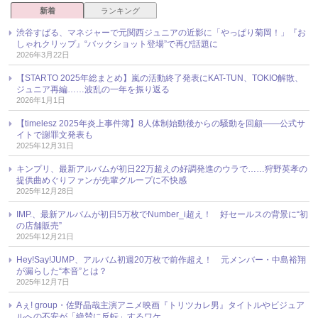
新着
ランキング
渋谷すばる、マネジャーで元関西ジュニアの近影に「やっぱり菊岡！」『お
しゃれクリップ』“バックショット登場”で再び話題に
2026年3月22日
【STARTO 2025年総まとめ】嵐の活動終了発表にKAT-TUN、TOKIO解散、
ジュニア再編……波乱の一年を振り返る
2026年1月1日
【timelesz 2025年炎上事件簿】8人体制始動後からの騒動を回顧――公式サ
イトで謝罪文発表も
2025年12月31日
キンプリ、最新アルバムが初日22万超えの好調発進のウラで……狩野英孝の
提供曲めぐりファンが先輩グループに不快感
2025年12月28日
IMP.、最新アルバムが初日5万枚でNumber_i超え！ 好セールスの背景に“初
の店舗販売”
2025年12月21日
Hey!Say!JUMP、アルバム初週20万枚で前作超え！ 元メンバー・中島裕翔
が漏らした“本音”とは？
2025年12月7日
Aぇ! group・佐野晶哉主演アニメ映画『トリツカレ男』タイトルやビジュア
ルへの不安が「絶賛に反転」するワケ