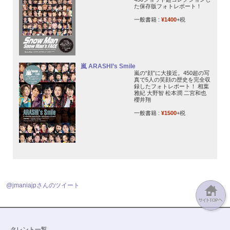
た保存版フォトレポート！
一般書籍 :
¥1400
+税
嵐 ARASHI’s Smile
嵐の“顔”に大接近。450超の写
真で5人の笑顔の歴史を完全収
録したフォトレポート！ 相葉
雅紀 大野智 松本潤 二宮和也
櫻井翔
一般書籍 :
¥1500
+税
@jmaniajpさんのツイート
タレント一覧