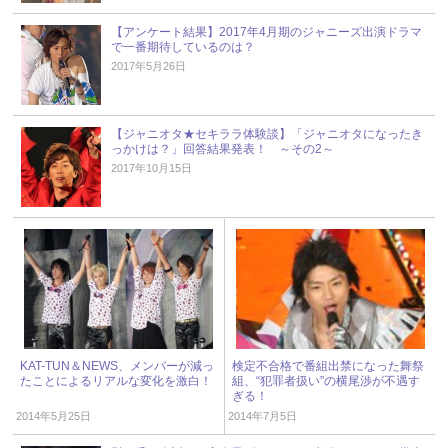
【アンケート結果】2017年4月期のジャニーズ出演ドラマ
で一番期待しているのは？
2017年5月26日
【ジャニオタ★セキララ体験談】「ジャニオタになったき
っかけは？」回答結果発表！ ～その2～
2017年10月15日
KAT-TUN＆NEWS、メンバーが減っ
検定不合格で番組出禁になった舞祭
たことによるリアルな変化を激白！
組、“犯罪者扱い”の横尾渉が不遇す
ぎる！
2014年5月25日
2014年7月5日