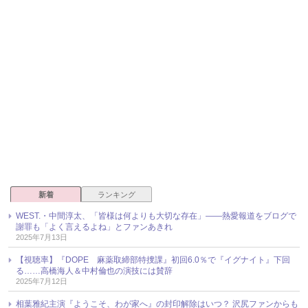
新着
ランキング
WEST.・中間淳太、「皆様は何よりも大切な存在」――熱愛報道をブログで
謝罪も「よく言えるよね」とファンあきれ
2025年7月13日
【視聴率】『DOPE 麻薬取締部特捜課』初回6.0％で『イグナイト』下回
る……高橋海人＆中村倫也の演技には賛辞
2025年7月12日
相葉雅紀主演『ようこそ、わが家へ』の封印解除はいつ？ 沢尻ファンからも