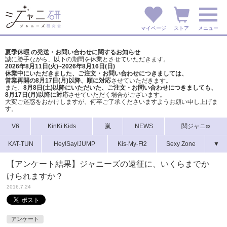
マイページ
ストア
メニュー
夏季休暇 の発送・お問い合わせに関するお知らせ
誠に勝手ながら、以下の期間を休業とさせていただきます。
2026年8月11日(火)~2026年8月16日(日)
休業中にいただきました、ご注文・お問い合わせにつきましては、
営業再開の8月17日(月)以降、順に対応
させていただきます。
また、
8月8日(土)以降にいただいた、ご注文・
お問い合わせにつきましても、
8月17日(月)以降に対応
させていただく場合がございます。
大変ご迷惑をおかけしますが、
何卒ご了承くださいますようお願い申し上げま
す。
V6
KinKi Kids
嵐
NEWS
関ジャニ∞
KAT-TUN
Hey!Say!JUMP
Kis-My-Ft2
Sexy Zone
▼
【アンケート結果】ジャニーズの遠征に、いくらまでか
けられますか？
2016.7.24
アンケート