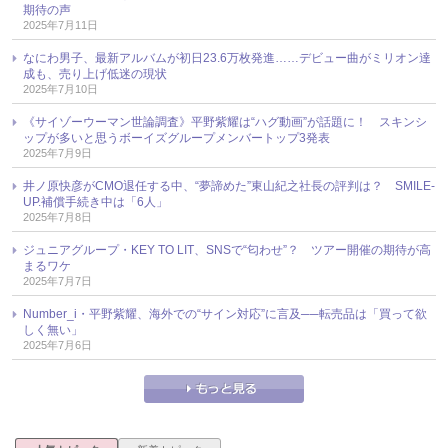
期待の声
2025年7月11日
なにわ男子、最新アルバムが初日23.6万枚発進……デビュー曲がミリオン達
成も、売り上げ低迷の現状
2025年7月10日
《サイゾーウーマン世論調査》平野紫耀は“ハグ動画”が話題に！ スキンシ
ップが多いと思うボーイズグループメンバートップ3発表
2025年7月9日
井ノ原快彦がCMO退任する中、“夢諦めた”東山紀之社長の評判は？ SMILE-
UP.補償手続き中は「6人」
2025年7月8日
ジュニアグループ・KEY TO LIT、SNSで“匂わせ”？ ツアー開催の期待が高
まるワケ
2025年7月7日
Number_i・平野紫耀、海外での“サイン対応”に言及──転売品は「買って欲
しく無い」
2025年7月6日