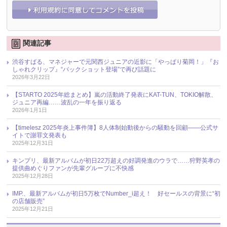
関連記事
渋谷すばる、マネジャーで元関西ジュニアの近影に「やっぱり菊岡！」『お
しゃれクリップ』“バックショット登場”で再び話題に
2026年3月22日
【STARTO 2025年総まとめ】嵐の活動終了発表にKAT-TUN、TOKIO解散、
ジュニア再編……波乱の一年を振り返る
2026年1月1日
【timelesz 2025年炎上事件簿】8人体制始動後からの騒動を回顧――公式サ
イトで謝罪文発表も
2025年12月31日
キンプリ、最新アルバムが初日22万超えの好調発進のウラで……狩野英孝の
提供曲めぐりファンが先輩グループに不快感
2025年12月28日
IMP.、最新アルバムが初日5万枚でNumber_i超え！ 好セールスの背景に“初
の店舗販売”
2025年12月21日