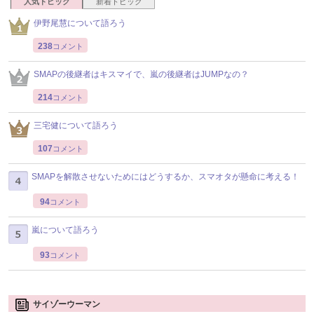
人気トピック
新着トピック
伊野尾慧について語ろう
238
コメント
SMAPの後継者はキスマイで、嵐の後継者はJUMPなの？
214
コメント
三宅健について語ろう
107
コメント
SMAPを解散させないためにはどうするか、スマオタが懸命に考える！
94
コメント
嵐について語ろう
93
コメント
サイゾーウーマン