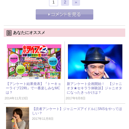
1
2
»
あなたにオススメ
【アンケート結果発表】『トーキョ
新アンケート企画開始！ 【ジャニ
ーライブ22時』で一番楽しみなMC
オタ★セキララ体験談】ジャニオタ
は？
になったきっかけは？
2014年11月13日
2017年9月8日
【読者アンケート】ジャニーズアイドルにSNSをやってほ
しい？
2017年11月8日