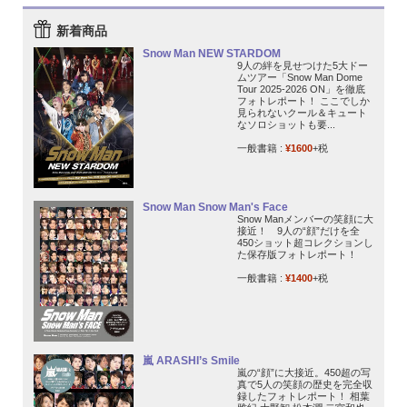
新着商品
Snow Man NEW STARDOM
9人の絆を見せつけた5大ドー
ムツアー「Snow Man Dome
Tour 2025-2026 ON」を徹底
フォトレポート！ ここでしか
見られないクール＆キュート
なソロショットも要...
一般書籍 :
¥1600
+税
Snow Man Snow Man's Face
Snow Manメンバーの笑顔に大
接近！ 9人の“顔”だけを全
450ショット超コレクションし
た保存版フォトレポート！
一般書籍 :
¥1400
+税
嵐 ARASHI’s Smile
嵐の“顔”に大接近。450超の写
真で5人の笑顔の歴史を完全収
録したフォトレポート！ 相葉