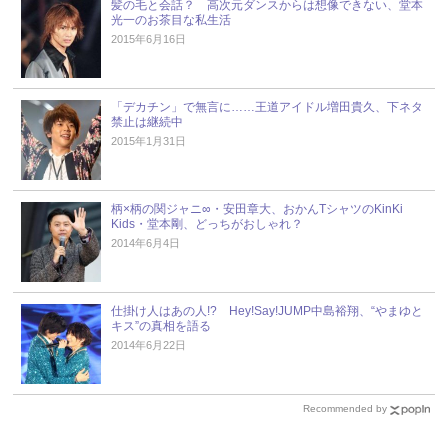
髪の毛と会話？ 高次元ダンスからは想像できない、堂本
光一のお茶目な私生活
2015年6月16日
「デカチン」で無言に……王道アイドル増田貴久、下ネタ
禁止は継続中
2015年1月31日
柄×柄の関ジャニ∞・安田章大、おかんTシャツのKinKi
Kids・堂本剛、どっちがおしゃれ？
2014年6月4日
仕掛け人はあの人!? Hey!Say!JUMP中島裕翔、“やまゆと
キス”の真相を語る
2014年6月22日
Recommended by