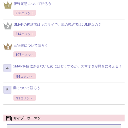
伊野尾慧について語ろう
238
コメント
SMAPの後継者はキスマイで、嵐の後継者はJUMPなの？
214
コメント
三宅健について語ろう
107
コメント
SMAPを解散させないためにはどうするか、スマオタが懸命に考える！
94
コメント
嵐について語ろう
93
コメント
サイゾーウーマン