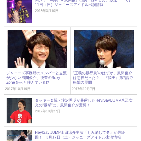
11日（日）ジャニーズアイドル出演情報
2018年3月10日
ジャニーズ事務所のメンバーと交流
“正義の銀行員”のはずが、風間俊介
が少ない風間俊介、後輩のSexy
は悪役だった？ 『陸王』第7話で
Zoneを○○と呼んでいる!?
衝撃の展開
2017年10月19日
2017年12月7日
タッキー＆翼・滝沢秀明が暴露したHey!Say!JUMP八乙女
光の“暴挙”に、風間俊介が驚愕！
2017年10月27日
Hey!Say!JUMP山田涼介主演『もみ消して冬』が最終
回！ 3月17日（土）ジャニーズアイドル出演情報