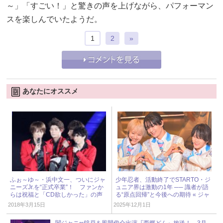
～」「すごい！」と驚きの声を上げながら、パフォーマン
スを楽しんでいたようだ。
1
2
»
あなたにオススメ
ふぉ～ゆ～・浜中文一、ついにジャ
少年忍者、活動終了でSTARTO・ジ
ニーズJr.を“正式卒業”！ ファンか
ュニア界は激動の1年 ── 識者が語
らは祝福と「CD欲しかった」の声
る“原点回帰”と今後への期待 « ジャ
ニーズ研究会
2018年3月15日
2025年12月1日
関ジャニ∞錦戸＆風間俊介出演『西郷どん』放送！ 3月