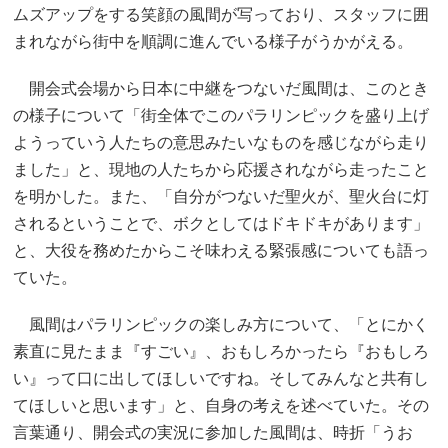
ムズアップをする笑顔の風間が写っており、スタッフに囲
まれながら街中を順調に進んでいる様子がうかがえる。
開会式会場から日本に中継をつないだ風間は、このとき
の様子について「街全体でこのパラリンピックを盛り上げ
ようっていう人たちの意思みたいなものを感じながら走り
ました」と、現地の人たちから応援されながら走ったこと
を明かした。また、「自分がつないだ聖火が、聖火台に灯
されるということで、ボクとしてはドキドキがあります」
と、大役を務めたからこそ味わえる緊張感についても語っ
ていた。
風間はパラリンピックの楽しみ方について、「とにかく
素直に見たまま『すごい』、おもしろかったら『おもしろ
い』って口に出してほしいですね。そしてみんなと共有し
てほしいと思います」と、自身の考えを述べていた。その
言葉通り、開会式の実況に参加した風間は、時折「うお