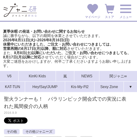
マイページ
ストア
メニュー
夏季休暇 の発送・お問い合わせに関するお知らせ
誠に勝手ながら、以下の期間を休業とさせていただきます。
2026年8月11日(火)~2026年8月16日(日)
休業中にいただきました、ご注文・お問い合わせにつきましては、
営業再開の8月17日(月)以降、順に対応
させていただきます。
また、
8月8日(土)以降にいただいた、ご注文・
お問い合わせにつきましても、
8月17日(月)以降に対応
させていただく場合がございます。
大変ご迷惑をおかけしますが、
何卒ご了承くださいますようお願い申し上げま
す。
V6
KinKi Kids
嵐
NEWS
関ジャニ∞
KAT-TUN
Hey!Say!JUMP
Kis-My-Ft2
Sexy Zone
▼
聖火ランナーも！ パラリンピック開会式での実況に表
れた風間俊介の人柄
2016.9.9
その他
その他ジャニーズ