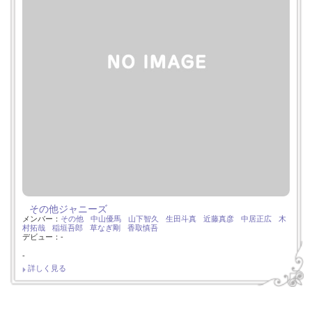
その他ジャニーズ
メンバー：
その他
中山優馬
山下智久
生田斗真
近藤真彦
中居正広
木
村拓哉
稲垣吾郎
草なぎ剛
香取慎吾
デビュー：-
-
詳しく見る