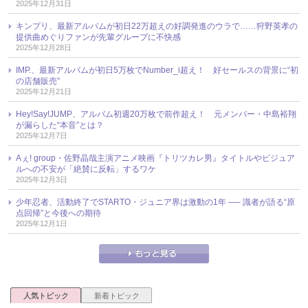
2025年12月31日
キンプリ、最新アルバムが初日22万超えの好調発進のウラで……狩野英孝の
提供曲めぐりファンが先輩グループに不快感
2025年12月28日
IMP.、最新アルバムが初日5万枚でNumber_i超え！ 好セールスの背景に“初
の店舗販売”
2025年12月21日
Hey!Say!JUMP、アルバム初週20万枚で前作超え！ 元メンバー・中島裕翔
が漏らした“本音”とは？
2025年12月7日
Aぇ! group・佐野晶哉主演アニメ映画『トリツカレ男』タイトルやビジュア
ルへの不安が「絶賛に反転」するワケ
2025年12月3日
少年忍者、活動終了でSTARTO・ジュニア界は激動の1年 ── 識者が語る“原
点回帰”と今後への期待
2025年12月1日
人気トピック
新着トピック