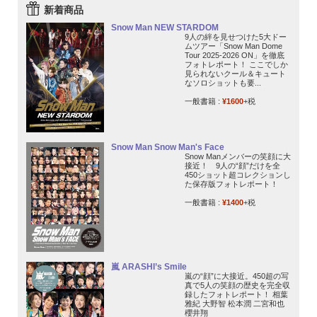
新着商品
Snow Man NEW STARDOM
9人の絆を見せつけた5大ドー
ムツアー「Snow Man Dome
Tour 2025-2026 ON」を徹底
フォトレポート！ ここでしか
見られないクール＆キュート
なソロショットも要...
一般書籍 :
¥1600
+税
Snow Man Snow Man's Face
Snow Manメンバーの笑顔に大
接近！ 9人の“顔”だけを全
450ショット超コレクションし
た保存版フォトレポート！
一般書籍 :
¥1400
+税
嵐 ARASHI’s Smile
嵐の“顔”に大接近。450超の写
真で5人の笑顔の歴史を完全収
録したフォトレポート！ 相葉
雅紀 大野智 松本潤 二宮和也
櫻井翔