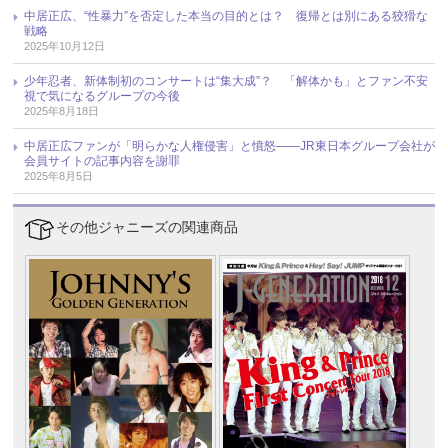
中居正広、“性暴力”を否定した本当の目的とは？ 復帰とは別にある狡猾な
戦略
2025年10月12日
少年忍者、新体制初のコンサートは“集大成”？ 「解体かも」とファン不安
視で気になるグループの今後
2025年8月18日
中居正広ファンが「明らかな人権侵害」と憤怒――JR東日本グループ会社が
会員サイトの記事内容を謝罪
2025年8月5日
その他ジャニーズの関連商品