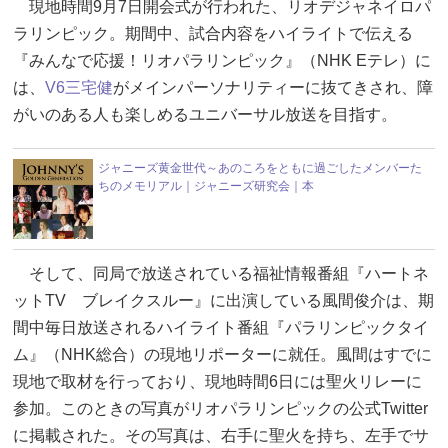
現地時間9月7日開会式が行われた、リオデジャネイロパ
ラリンピック。期間中、試合内容をハイライトで伝える
『みんなで応援！リオパラリンピック』（NHK Eテレ）に
は、
V6
三宅健
がメインパーソナリティーに抜てきされ、障
がいのある人も楽しめるユニバーサル放送を目指す。
ジャニーズ黄金世代～あのころをともに過ごしたメンバーた
ちのメモリアル｜ジャニーズ研究会｜本
そして、同局で放送されている福祉情報番組『ハートネ
ットTV ブレイクスルー』に出演している風間俊介は、期
間中毎日放送されるハイライト番組『パラリンピックタイ
ム』（NHK総合）の現地リポーターに就任。風間はすでに
現地で取材を行っており、現地時間6日には聖火リレーに
参加。このときの写真がリオパラリンピックの公式Twitter
に掲載された。その写真は、右手に聖火を持ち、左手でサ