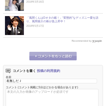
2018年3月16日
「風間くんはDオタの鑑！」“変態的”なディズニー愛を語
り、風間俊介の株が急上昇中！
2018年5月17日
Recommended by
コメントを書く
投稿の利用規約
名前
コメント
(コメント掲載に5分ほどかかる場合があります)