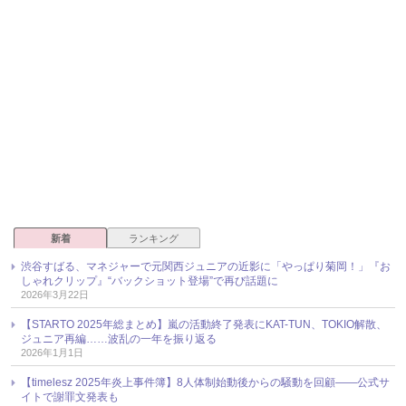
新着
ランキング
渋谷すばる、マネジャーで元関西ジュニアの近影に「やっぱり菊岡！」『お
しゃれクリップ』“バックショット登場”で再び話題に
2026年3月22日
【STARTO 2025年総まとめ】嵐の活動終了発表にKAT-TUN、TOKIO解散、
ジュニア再編……波乱の一年を振り返る
2026年1月1日
【timelesz 2025年炎上事件簿】8人体制始動後からの騒動を回顧――公式サ
イトで謝罪文発表も