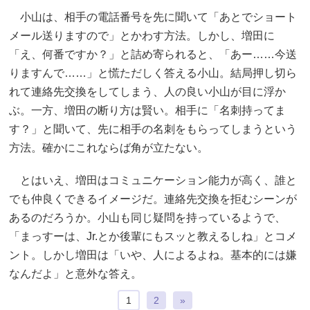
小山は、相手の電話番号を先に聞いて「あとでショート
メール送りますので」とかわす方法。しかし、増田に
「え、何番ですか？」と詰め寄られると、「あー……今送
りますんで……」と慌ただしく答える小山。結局押し切ら
れて連絡先交換をしてしまう、人の良い小山が目に浮か
ぶ。一方、増田の断り方は賢い。相手に「名刺持ってま
す？」と聞いて、先に相手の名刺をもらってしまうという
方法。確かにこれならば角が立たない。
とはいえ、増田はコミュニケーション能力が高く、誰と
でも仲良くできるイメージだ。連絡先交換を拒むシーンが
あるのだろうか。小山も同じ疑問を持っているようで、
「まっすーは、Jr.とか後輩にもスッと教えるしね」とコメ
ント。しかし増田は「いや、人によるよね。基本的には嫌
なんだよ」と意外な答え。
1
2
»