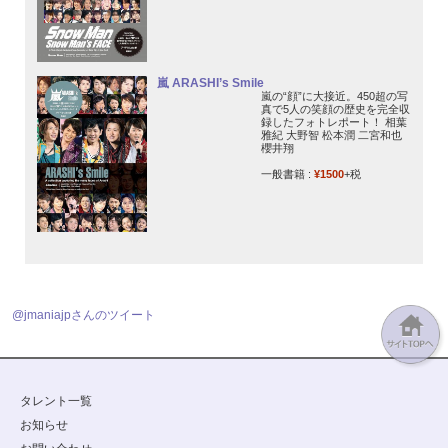
嵐 ARASHI’s Smile
嵐の“顔”に大接近。450超の写
真で5人の笑顔の歴史を完全収
録したフォトレポート！ 相葉
雅紀 大野智 松本潤 二宮和也
櫻井翔
一般書籍 :
¥1500
+税
@jmaniajpさんのツイート
タレント一覧
お知らせ