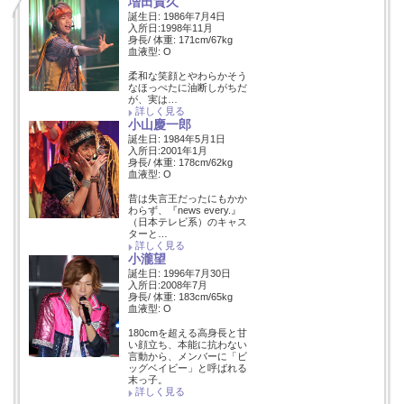
増田貴久
誕生日: 1986年7月4日
入所日:1998年11月
身長/ 体重: 171cm/67kg
血液型: O
柔和な笑顔とやわらかそう
なほっぺたに油断しがちだ
が、実は…
詳しく見る
小山慶一郎
誕生日: 1984年5月1日
入所日:2001年1月
身長/ 体重: 178cm/62kg
血液型: O
昔は失言王だったにもかか
わらず、『news every.』
（日本テレビ系）のキャス
ターと…
詳しく見る
小瀧望
誕生日: 1996年7月30日
入所日:2008年7月
身長/ 体重: 183cm/65kg
血液型: O
180cmを超える高身長と甘
い顔立ち、本能に抗わない
言動から、メンバーに「ビ
ッグベイビー」と呼ばれる
末っ子。
詳しく見る