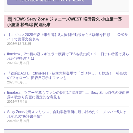
NEWS Sexy Zone ジャニーズWEST 増田貴久 小山慶一郎
小瀧望 松島聡 関連記事
【timelesz 2025年炎上事件簿】8人体制始動後からの騒動を回顧――公式サ
イトで謝罪文発表も
2025年12月31日
timelesz、2つ目の冠レギュラー獲得でTBSも後に続く？ 日テレ特番で見ら
れた“好待遇”とは
2025年8月25日
『鉄腕DASH』にtimelesz・篠塚大輝登場で「ゴリ押し」と物議！ 松島聡
の“フォロー”に拒否反応示すファンも
2025年8月6日
timelesz、ツアー開幕もファンの反応に“温度差”……Sexy Zone時代の楽曲披
露＆歌割り変更に否定的な意見も
2025年7月4日
Sexy Zone松島＆マリウス、自動車教習所に通い始めた？ メンバー5人そ
れぞれの“免許書事情”
2018年5月29日