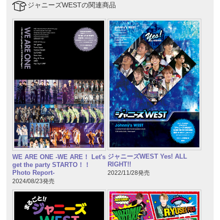
ジャニーズWESTの関連商品
ジャニーズWEST Yes! ALL
WE ARE ONE -WE ARE！ Let's
RIGHT!!
get the party STARTO！！
Photo Report-
2022/11/28発売
2024/08/23発売