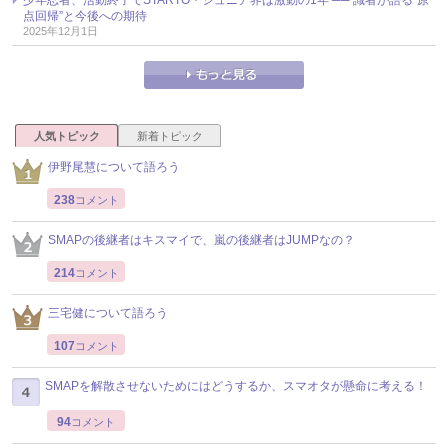
点回帰”と今後への期待
2025年12月1日
人気トピック
新着トピック
伊野尾慧について語ろう
238
コメント
SMAPの後継者はキスマイで、嵐の後継者はJUMPなの？
214
コメント
三宅健について語ろう
107
コメント
SMAPを解散させないためにはどうするか、スマオタが懸命に考える！
94
コメント