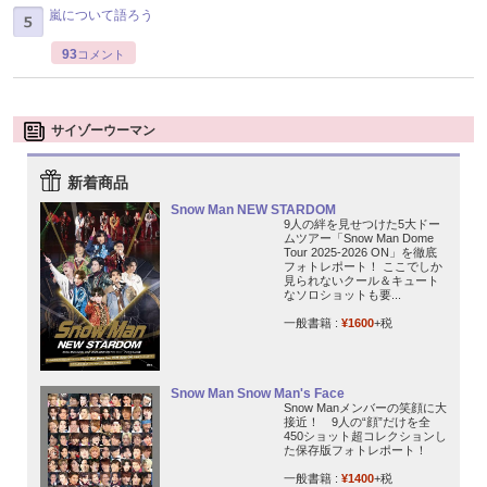
嵐について語ろう
93
コメント
サイゾーウーマン
新着商品
Snow Man NEW STARDOM
9人の絆を見せつけた5大ドー
ムツアー「Snow Man Dome
Tour 2025-2026 ON」を徹底
フォトレポート！ ここでしか
見られないクール＆キュート
なソロショットも要...
一般書籍 :
¥1600
+税
Snow Man Snow Man's Face
Snow Manメンバーの笑顔に大
接近！ 9人の“顔”だけを全
450ショット超コレクションし
た保存版フォトレポート！
一般書籍 :
¥1400
+税