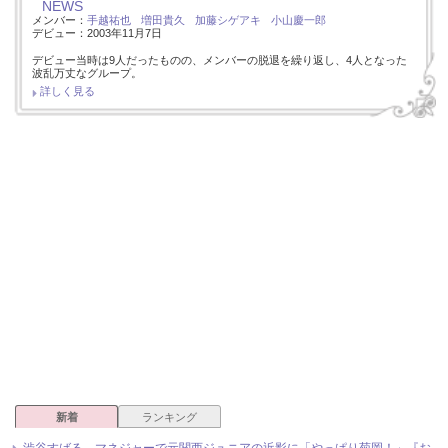
NEWS
メンバー：
手越祐也
増田貴久
加藤シゲアキ
小山慶一郎
デビュー：2003年11月7日
デビュー当時は9人だったものの、メンバーの脱退を繰り返し、4人となった
波乱万丈なグループ。
詳しく見る
新着
ランキング
渋谷すばる、マネジャーで元関西ジュニアの近影に「やっぱり菊岡！」『お