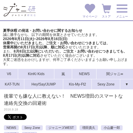
マイページ
ストア
メニュー
夏季休暇 の発送・お問い合わせに関するお知らせ
誠に勝手ながら、以下の期間を休業とさせていただきます。
2026年8月11日(火)~2026年8月16日(日)
休業中にいただきました、ご注文・お問い合わせにつきましては、
営業再開の8月17日(月)以降、順に対応
させていただきます。
また、
8月8日(土)以降にいただいた、ご注文・
お問い合わせにつきましても、
8月17日(月)以降に対応
させていただく場合がございます。
大変ご迷惑をおかけしますが、
何卒ご了承くださいますようお願い申し上げま
す。
V6
KinKi Kids
嵐
NEWS
関ジャニ∞
KAT-TUN
Hey!Say!JUMP
Kis-My-Ft2
Sexy Zone
▼
後輩でも嫌な人に教えない！ NEWS増田のスマートな
連絡先交換の回避術
2016.9.18
NEWS
Sexy Zone
ジャニーズWEST
増田貴久
小山慶一郎