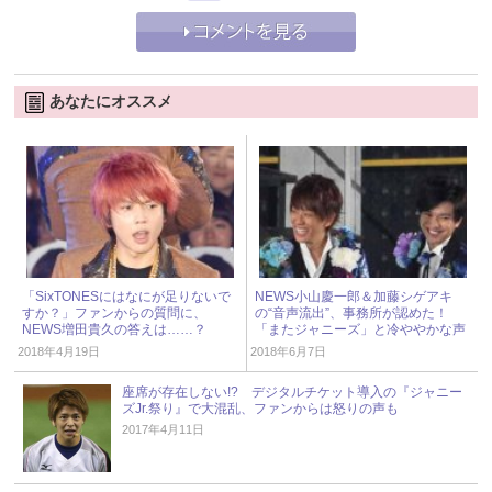
あなたにオススメ
「SixTONESにはなにが足りないで
NEWS小山慶一郎＆加藤シゲアキ
すか？」ファンからの質問に、
の“音声流出”、事務所が認めた！
NEWS増田貴久の答えは……？
「またジャニーズ」と冷ややかな声
2018年4月19日
2018年6月7日
座席が存在しない!? デジタルチケット導入の『ジャニー
ズJr.祭り』で大混乱、ファンからは怒りの声も
2017年4月11日