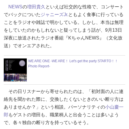
NEWS
の
増田貴久
といえば社交的な性格で、コンサート
でバックについた
ジャニーズJr.
ともよく食事に行っている
ことをラジオや雑誌で明かしている。しかし、本当は無理
をしていたのかもしれないと疑ってしまう話が、9月13日
深夜に放送されたラジオ番組『KちゃんNEWS』（文化放
送）でオンエアされた。
WE ARE ONE -WE ARE！ Let's get the party STARTO！！
Photo Report-
その日リスナーから寄せられたのは、「初対面の人に連
絡先を聞かれた際に、交換したくないときのいい断り方は
ありませんか？」という相談。パーソナリティの
小山慶一
郎
もゲストの増田も、職業柄人と出会うことは多いよう
で、各々独自の断り方を持っているそう。