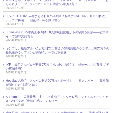
しゃれクリップ』“バックショット登場”で再び話題に
2026年3月22日
【STARTO 2025年総まとめ】嵐の活動終了発表にKAT-TUN、TOKIO解散、
ジュニア再編……波乱の一年を振り返る
2026年1月1日
【timelesz 2025年炎上事件簿】8人体制始動後からの騒動を回顧――公式サ
イトで謝罪文発表も
2025年12月31日
キンプリ、最新アルバムが初日22万超えの好調発進のウラで……狩野英孝の
提供曲めぐりファンが先輩グループに不快感
2025年12月28日
IMP.、最新アルバムが初日5万枚でNumber_i超え！ 好セールスの背景に“初
の店舗販売”
2025年12月21日
Hey!Say!JUMP、アルバム初週20万枚で前作超え！ 元メンバー・中島裕翔
が漏らした“本音”とは？
2025年12月7日
Aぇ! group・佐野晶哉主演アニメ映画『トリツカレ男』タイトルやビジュア
ルへの不安が「絶賛に反転」するワケ
2025年12月3日
少年忍者、活動終了でSTARTO・ジュニア界は激動の1年 ── 識者が語る“原