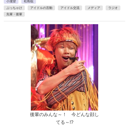
小瀧望
松島聡
ぶっちゃけ
アイドルの言動
アイドル交流
メディア
ラジオ
先輩・後輩
後輩のみんな～！ 今どんな顔し
てる～!?