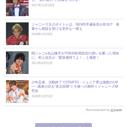
2017年11月29日
ジャニーズJr.のボイトレは、NEWS手越祐也が担当!? 後
輩から相談を受ける意外な一面も
2018年1月29日
関ジャニ∞丸山隆平がTOKIO松岡昌宏の誘いを断った理由
に、村上信五が「緊張感持てよ！」と激怒！
2017年6月21日
少年忍者、活動終了でSTARTO・ジュニア界は激動の1年
── 識者が語る“原点回帰”と今後への期待 « ジャニーズ研
究会
2025年12月1日
Recommended by