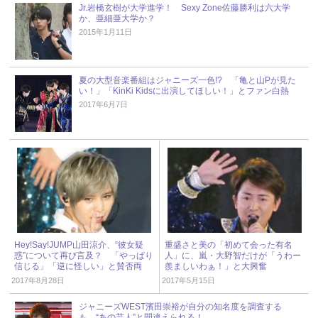
Jr.岩橋玄樹が大学進学！ Sexy Zone佐藤勝利は六大学
か、亜細亜大学か？
2015年1月11日
夏の大型音楽番組はジャニーズ一色!? 「亀と山Pが見た
い！」「KinKi Kidsに出演してほしい！」とファン白熱
2017年6月7日
Hey!Say!JUMP山田涼介、“彼女疑
重盛さと美の「初めて会った有名
惑”について再び言及？ 「やっぱり
人」に、嵐・大野智だけが「うわー
信じる」「逆に怪しい」と賛否両
羨ましいわぁ！」と大興奮
論！
2017年8月28日
2017年5月15日
ジャニーズWEST濱田崇裕が自分の知名度を調査する
も、“あの芸人”と間違えられる！