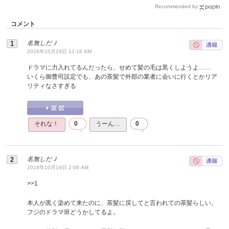
Recommended by
コメント
名無しだＪ
2016年10月19日 12:16 AM
ドラマに力入れてるんだったら、せめて髪の毛は黒くしようよ……
いくら御曹司設定でも、あの茶髪で外部の業者に会いに行くとかリア
リティなさすぎる
それな！
0
うーん…
0
名無しだＪ
2016年10月19日 2:08 AM
>>
1
本人が黒く染めて来たのに、茶髪に戻してと言われての茶髪らしい。
フジのドラマ班どうかしてるよ。