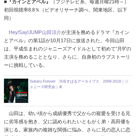
■『カインとアベル』
（フジテレビ系、毎週月曜21時～）
初回視聴率8.8％（ビデオリサーチ調べ、関東地区、以下
同）
Hey!Say!JUMP
山田涼介
が主演を務めるドラマ『カイン
とアベル』の第1話が10月17日に放送された。今回山田
は、平成生まれのジャニーズアイドルとして初めて“月9”の
主演を務めることとなり、さらに、自身初のラブストーリ
ーに挑戦している。
Subaru Forever 渋谷すばるアーカイブス 2009-2018｜ジ
ャニーズ研究会｜本
山田は、幼い頃から成績優秀で父からの寵愛を受ける兄
に劣等感を抱き、父に認められたいともがく弟・高田優を
演じる。家族内の複雑な関係に悩み、さらに兄の恋人に恋