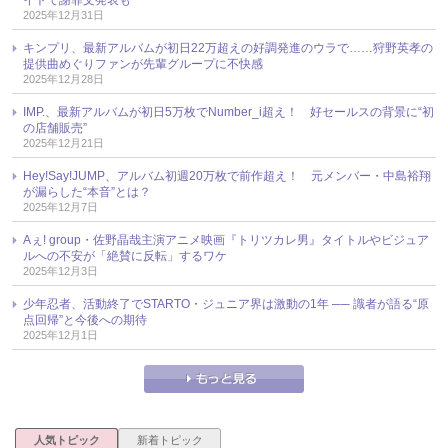
2025年12月31日
キンプリ、最新アルバムが初日22万超えの好調発進のウラで……狩野英孝の
提供曲めぐりファンが先輩グループに不快感
2025年12月28日
IMP.、最新アルバムが初日5万枚でNumber_i超え！ 好セールスの背景に“初
の店舗販売”
2025年12月21日
Hey!Say!JUMP、アルバム初週20万枚で前作超え！ 元メンバー・中島裕翔
が漏らした“本音”とは？
2025年12月7日
Aぇ! group・佐野晶哉主演アニメ映画『トリツカレ男』タイトルやビジュア
ルへの不安が「絶賛に反転」するワケ
2025年12月3日
少年忍者、活動終了でSTARTO・ジュニア界は激動の1年 ── 識者が語る“原
点回帰”と今後への期待
2025年12月1日
人気トピック
新着トピック