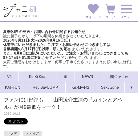
マイページ
ストア
メニュー
夏季休暇 の発送・お問い合わせに関するお知らせ
誠に勝手ながら、以下の期間を休業とさせていただきます。
2026年8月11日(火)~2026年8月16日(日)
休業中にいただきました、ご注文・お問い合わせにつきましては、
営業再開の8月17日(月)以降、順に対応
させていただきます。
また、
8月8日(土)以降にいただいた、ご注文・
お問い合わせにつきましても、
8月17日(月)以降に対応
させていただく場合がございます。
大変ご迷惑をおかけしますが、
何卒ご了承くださいますようお願い申し上げま
す。
V6
KinKi Kids
嵐
NEWS
関ジャニ∞
KAT-TUN
Hey!Say!JUMP
Kis-My-Ft2
Sexy Zone
▼
ファンには好評も……山田涼介主演の『カインとアベ
ル』が月9最低をマーク！
2016.10.18
ドラマ
メディア