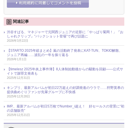
関連記事
渋谷すばる、マネジャーで元関西ジュニアの近影に「やっぱり菊岡！」『お
しゃれクリップ』“バックショット登場”で再び話題に
2026年3月22日
【STARTO 2025年総まとめ】嵐の活動終了発表にKAT-TUN、TOKIO解散、
ジュニア再編……波乱の一年を振り返る
2026年1月1日
【timelesz 2025年炎上事件簿】8人体制始動後からの騒動を回顧――公式サ
イトで謝罪文発表も
2025年12月31日
キンプリ、最新アルバムが初日22万超えの好調発進のウラで……狩野英孝の
提供曲めぐりファンが先輩グループに不快感
2025年12月28日
IMP.、最新アルバムが初日5万枚でNumber_i超え！ 好セールスの背景に“初
の店舗販売”
2025年12月21日