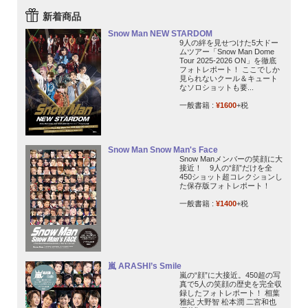
新着商品
Snow Man NEW STARDOM
9人の絆を見せつけた5大ドー
ムツアー「Snow Man Dome
Tour 2025-2026 ON」を徹底
フォトレポート！ ここでしか
見られないクール＆キュート
なソロショットも要...
一般書籍 :
¥1600
+税
Snow Man Snow Man's Face
Snow Manメンバーの笑顔に大
接近！ 9人の“顔”だけを全
450ショット超コレクションし
た保存版フォトレポート！
一般書籍 :
¥1400
+税
嵐 ARASHI’s Smile
嵐の“顔”に大接近。450超の写
真で5人の笑顔の歴史を完全収
録したフォトレポート！ 相葉
雅紀 大野智 松本潤 二宮和也