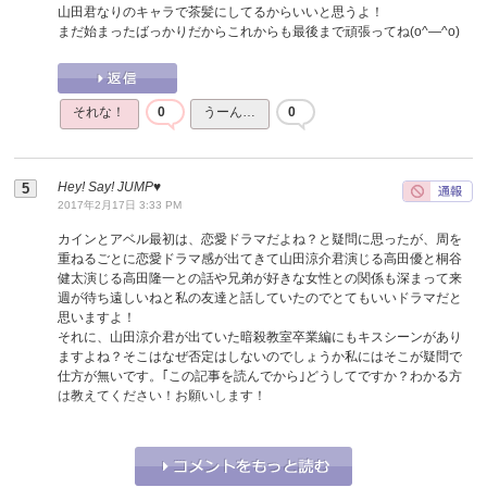
山田君なりのキャラで茶髪にしてるからいいと思うよ！
まだ始まったばっかりだからこれからも最後まで頑張ってね(o^―^o)
それな！
0
うーん…
0
Hey! Say! JUMP♥
2017年2月17日 3:33 PM
カインとアベル最初は、恋愛ドラマだよね？と疑問に思ったが、周を
重ねるごとに恋愛ドラマ感が出てきて山田涼介君演じる高田優と桐谷
健太演じる高田隆一との話や兄弟が好きな女性との関係も深まって来
週が待ち遠しいねと私の友達と話していたのでとてもいいドラマだと
思いますよ！
それに、山田涼介君が出ていた暗殺教室卒業編にもキスシーンがあり
ますよね？そこはなぜ否定はしないのでしょうか私にはそこが疑問で
仕方が無いです。｢この記事を読んでから｣どうしてですか？わかる方
は教えてください！お願いします！
それな！
0
うーん…
0