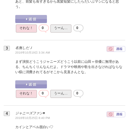
あと、前髪も長すぎるから黒髪短髪にしたらだいぶマシになると思
う。
それな！
0
うーん…
0
名無しだＪ
2016年10月19日 3:34 AM
まず演技どうこうジャニーズどうこう以前に山田＝俳優に無理があ
る、ちんちくりんなんだよ。ドラマや映画や歌を出さなければならな
い様に消費されてるがそこから見直さんとな。
それな！
0
うーん…
0
ジャニーズファン♥
2016年10月25日 8:40 PM
カインとアベル面白い♡