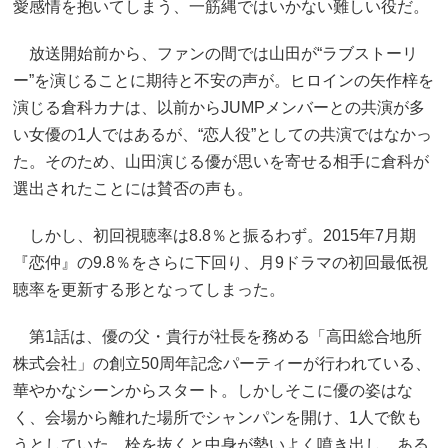
愛感情を抱いてしまう、一筋縄ではいかない難しい役だ。
放送開始前から、ファンの間では山田が“ラブストーリ
ー”を演じることに期待と不安の声が。ヒロインの矢作梓を
演じる倉科カナは、以前からJUMPメンバーとの共演が多
い女優の1人ではあるが、“恋人役”としての共演ではなかっ
た。そのため、山田演じる優が思いを寄せる相手に倉科が
選出されたことには賛否の声も。
しかし、初回視聴率は8.8％と振るわず。2015年7月期
『恋仲』の9.8％をさらに下回り、月9ドラマの初回最低視
聴率を更新する形となってしまった。
第1話は、優の父・貴行が社長を務める「高田総合地所
株式会社」の創立50周年記念パーティーが行われている、
華やかなシーンからスタート。しかしそこに優の姿はな
く、会場から離れた場所でシャンパンを開け、1人で飲も
うとしていた。栓を抜くと中身が勢いよく噴き出し、ある