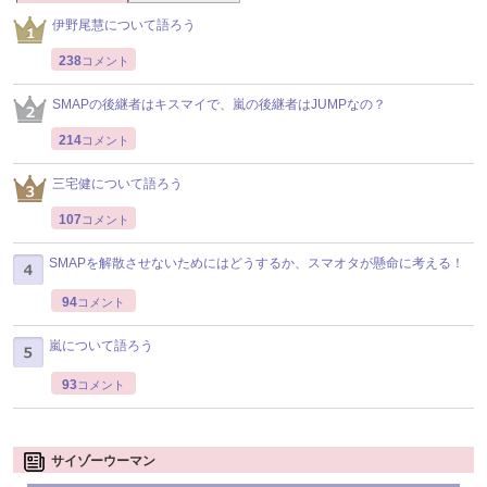
伊野尾慧について語ろう
238
コメント
SMAPの後継者はキスマイで、嵐の後継者はJUMPなの？
214
コメント
三宅健について語ろう
107
コメント
SMAPを解散させないためにはどうするか、スマオタが懸命に考える！
94
コメント
嵐について語ろう
93
コメント
サイゾーウーマン