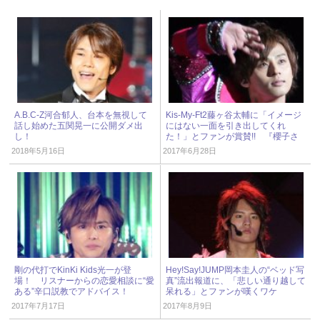
A.B.C-Z河合郁人、台本を無視して
Kis-My-Ft2藤ヶ谷太輔に「イメージ
話し始めた五関晃一に公開ダメ出
にはない一面を引き出してくれ
し！
た！」とファンが賞賛!! 『櫻子さ
ん』最終回
2018年5月16日
2017年6月28日
剛の代打でKinKi Kids光一が登
Hey!Say!JUMP岡本圭人の“ベッド写
場！ リスナーからの恋愛相談に“愛
真”流出報道に、「悲しい通り越して
ある”辛口説教でアドバイス！
呆れる」とファンが嘆くワケ
2017年7月17日
2017年8月9日