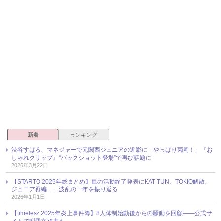
新着
ランキング
渋谷すばる、マネジャーで元関西ジュニアの近影に「やっぱり菊岡！」『お
しゃれクリップ』“バックショット登場”で再び話題に
2026年3月22日
【STARTO 2025年総まとめ】嵐の活動終了発表にKAT-TUN、TOKIO解散、
ジュニア再編……波乱の一年を振り返る
2026年1月1日
【timelesz 2025年炎上事件簿】8人体制始動後からの騒動を回顧――公式サ
イトで謝罪文発表も