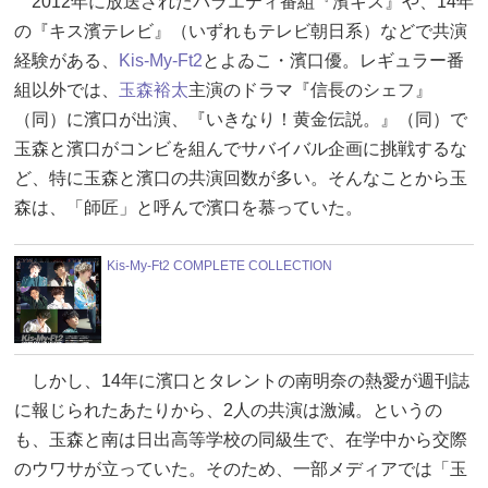
2012年に放送されたバラエティ番組『濱キス』や、14年
の『キス濱テレビ』（いずれもテレビ朝日系）などで共演
経験がある、
Kis-My-Ft2
とよゐこ・濱口優。レギュラー番
組以外では、
玉森裕太
主演のドラマ『信長のシェフ』
（同）に濱口が出演、『いきなり！黄金伝説。』（同）で
玉森と濱口がコンビを組んでサバイバル企画に挑戦するな
ど、特に玉森と濱口の共演回数が多い。そんなことから玉
森は、「師匠」と呼んで濱口を慕っていた。
Kis-My-Ft2 COMPLETE COLLECTION
しかし、14年に濱口とタレントの南明奈の熱愛が週刊誌
に報じられたあたりから、2人の共演は激減。というの
も、玉森と南は日出高等学校の同級生で、在学中から交際
のウワサが立っていた。そのため、一部メディアでは「玉