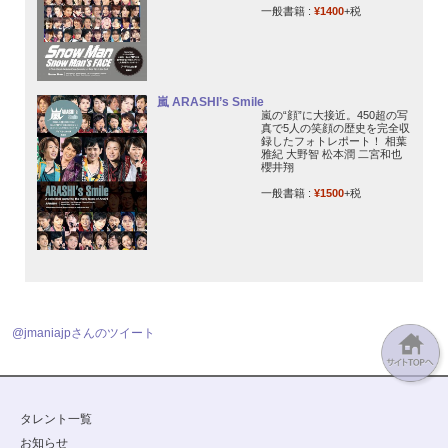
一般書籍 :
¥1400
+税
嵐 ARASHI’s Smile
嵐の“顔”に大接近。450超の写
真で5人の笑顔の歴史を完全収
録したフォトレポート！ 相葉
雅紀 大野智 松本潤 二宮和也
櫻井翔
一般書籍 :
¥1500
+税
@jmaniajpさんのツイート
タレント一覧
お知らせ