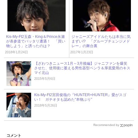
Kis-My-Ft2玉森・King＆Prince永瀬
ジャニーズアイドルたちは本当に気
が表参道でバッタリ遭遇！ 「買い
まずい!? 「グループチェンジメド
物しよう」と誘ったのは？
レー」の舞台裏
2018年1月24日
2017年1月23日
【ざわつきニュース1月～3月後編】ジャニファンを爆笑
させた、使用後に萎える男性器型ペンラ＆厚底愛用のキス
マイ北山
2015年5月6日
Kis-My-Ft2宮田俊哉の『HUNTER×HUNTER』愛がスゴ
い！ ガチオタも認めた“本物ぶり”
2018年5月26日
Recommended by
コメント