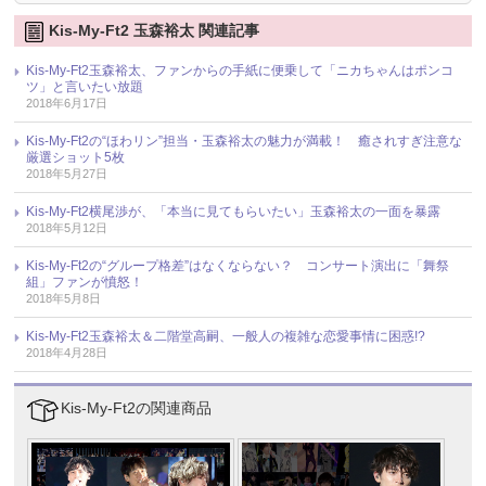
Kis-My-Ft2 玉森裕太 関連記事
Kis-My-Ft2玉森裕太、ファンからの手紙に便乗して「ニカちゃんはポンコ
ツ」と言いたい放題
2018年6月17日
Kis-My-Ft2の“ほわリン”担当・玉森裕太の魅力が満載！ 癒されすぎ注意な
厳選ショット5枚
2018年5月27日
Kis-My-Ft2横尾渉が、「本当に見てもらいたい」玉森裕太の一面を暴露
2018年5月12日
Kis-My-Ft2の“グループ格差”はなくならない？ コンサート演出に「舞祭
組」ファンが憤怒！
2018年5月8日
Kis-My-Ft2玉森裕太＆二階堂高嗣、一般人の複雑な恋愛事情に困惑!?
2018年4月28日
Kis-My-Ft2の関連商品