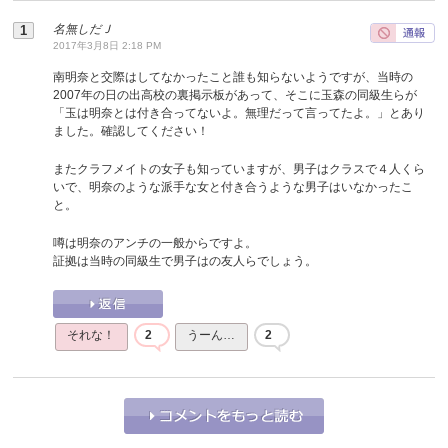
名無しだＪ
2017年3月8日 2:18 PM
南明奈と交際はしてなかったこと誰も知らないようですが、当時の
2007年の日の出高校の裏掲示板があって、そこに玉森の同級生らが
「玉は明奈とは付き合ってないよ。無理だって言ってたよ。」とあり
ました。確認してください！
またクラフメイトの女子も知っていますが、男子はクラスで４人くら
いで、明奈のような派手な女と付き合うような男子はいなかったこ
と。
噂は明奈のアンチの一般からですよ。
証拠は当時の同級生で男子はの友人らでしょう。
それな！
2
うーん…
2