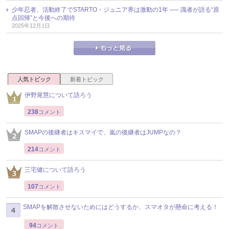
少年忍者、活動終了でSTARTO・ジュニア界は激動の1年 ── 識者が語る“原
点回帰”と今後への期待
2025年12月1日
人気トピック
新着トピック
伊野尾慧について語ろう
238
コメント
SMAPの後継者はキスマイで、嵐の後継者はJUMPなの？
214
コメント
三宅健について語ろう
107
コメント
SMAPを解散させないためにはどうするか、スマオタが懸命に考える！
94
コメント