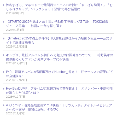
渋谷すばる、マネジャーで元関西ジュニアの近影に「やっぱり菊岡！」『お
しゃれクリップ』“バックショット登場”で再び話題に
2026年3月22日
【STARTO 2025年総まとめ】嵐の活動終了発表にKAT-TUN、TOKIO解散、
ジュニア再編……波乱の一年を振り返る
2026年1月1日
【timelesz 2025年炎上事件簿】8人体制始動後からの騒動を回顧――公式サ
イトで謝罪文発表も
2025年12月31日
キンプリ、最新アルバムが初日22万超えの好調発進のウラで……狩野英孝の
提供曲めぐりファンが先輩グループに不快感
2025年12月28日
IMP.、最新アルバムが初日5万枚でNumber_i超え！ 好セールスの背景に“初
の店舗販売”
2025年12月21日
Hey!Say!JUMP、アルバム初週20万枚で前作超え！ 元メンバー・中島裕翔
が漏らした“本音”とは？
2025年12月7日
Aぇ! group・佐野晶哉主演アニメ映画『トリツカレ男』タイトルやビジュア
ルへの不安が「絶賛に反転」するワケ
2025年12月3日