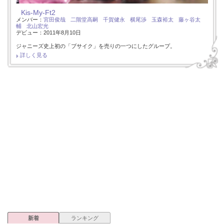
Kis-My-Ft2
メンバー：
宮田俊哉
二階堂高嗣
千賀健永
横尾渉
玉森裕太
藤ヶ谷太
輔
北山宏光
デビュー：2011年8月10日
ジャニーズ史上初の「ブサイク」を売りの一つにしたグループ。
詳しく見る
新着
ランキング