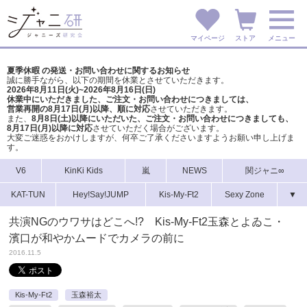
マイページ
ストア
メニュー
夏季休暇 の発送・お問い合わせに関するお知らせ
誠に勝手ながら、以下の期間を休業とさせていただきます。
2026年8月11日(火)~2026年8月16日(日)
休業中にいただきました、ご注文・お問い合わせにつきましては、
営業再開の8月17日(月)以降、順に対応
させていただきます。
また、
8月8日(土)以降にいただいた、ご注文・
お問い合わせにつきましても、
8月17日(月)以降に対応
させていただく場合がございます。
大変ご迷惑をおかけしますが、
何卒ご了承くださいますようお願い申し上げま
す。
V6
KinKi Kids
嵐
NEWS
関ジャニ∞
KAT-TUN
Hey!Say!JUMP
Kis-My-Ft2
Sexy Zone
▼
共演NGのウワサはどこへ!? Kis-My-Ft2玉森とよゐこ・
濱口が和やかムードでカメラの前に
2016.11.5
Kis-My-Ft2
玉森裕太