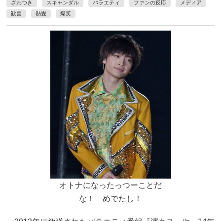
ざわつき
スキャンダル
バラエティ
ファンの反応
メディア
歓喜
熱愛
爆笑
オトナになったっつーことだ
な！ めでたし！