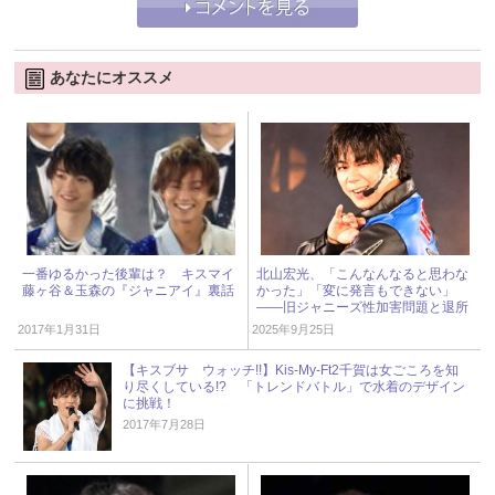
あなたにオススメ
一番ゆるかった後輩は？ キスマイ
北山宏光、「こんなんなると思わな
藤ヶ谷＆玉森の『ジャニアイ』裏話
かった」「変に発言もできない」
――旧ジャニーズ性加害問題と退所
後の“本音” « ジャニーズ研究会
2017年1月31日
2025年9月25日
【キスブサ ウォッチ!!】Kis-My-Ft2千賀は女ごころを知
り尽くしている!? 「トレンドバトル」で水着のデザイン
に挑戦！
2017年7月28日