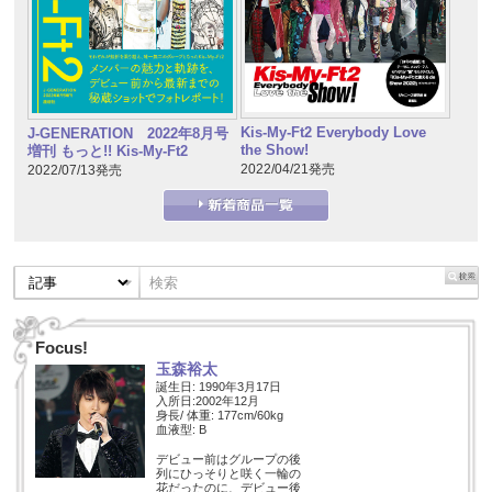
Kis-My-Ft2 Everybody Love
J-GENERATION 2022年8月号
the Show!
増刊 もっと!! Kis-My-Ft2
2022/04/21発売
2022/07/13発売
Focus!
玉森裕太
誕生日: 1990年3月17日
入所日:2002年12月
身長/ 体重: 177cm/60kg
血液型: B
デビュー前はグループの後
列にひっそりと咲く一輪の
花だったのに、デビュー後