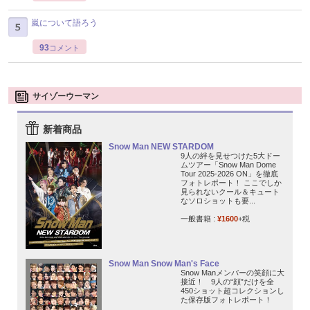
嵐について語ろう
93
コメント
サイゾーウーマン
新着商品
Snow Man NEW STARDOM
9人の絆を見せつけた5大ドー
ムツアー「Snow Man Dome
Tour 2025-2026 ON」を徹底
フォトレポート！ ここでしか
見られないクール＆キュート
なソロショットも要...
一般書籍 :
¥1600
+税
Snow Man Snow Man's Face
Snow Manメンバーの笑顔に大
接近！ 9人の“顔”だけを全
450ショット超コレクションし
た保存版フォトレポート！