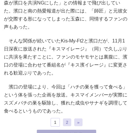
森が濱口を共演NGにした」との情報まで飛び出してい
た。濱口と南の熱愛報道が出た際には、「師匠」と元彼女
が交際する形になってしまった玉森に、同情するファンの
声もあった。
そんな関係が続いていたKis-My-Ft2と濱口だが、11月1
日深夜に放送された『キスマイレージ』（同）で久しぶり
に共演を果たすことに。ファンのモヤモヤとは裏腹に、濱
口の登場に合わせて番組名が『キス濱イレージ』に変更さ
れる歓迎ぶりであった。
濱口の登場により、今回は「ハチの巣を獲って食べる」
という体を張った企画を放送。キスマイメンバーが実際に
スズメバチの巣を駆除し、獲れた成虫やサナギを調理して
食べるというものであった。
1
2
»