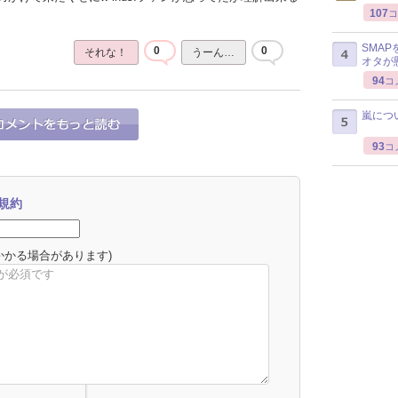
107
コ
SMA
0
0
それな！
うーん…
オタが
94
コ
嵐につ
93
コ
規約
かかる場合があります)