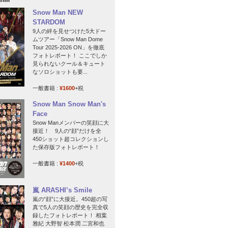
Snow Man NEW
STARDOM
9人の絆を見せつけた5大ドー
ムツアー「Snow Man Dome
Tour 2025-2026 ON」を徹底
フォトレポート！ ここでしか
見られないクール＆キュート
なソロショットも要...
一般書籍 :
¥1600
+税
Snow Man Snow Man's
Face
Snow Manメンバーの笑顔に大
接近！ 9人の“顔”だけを全
450ショット超コレクションし
た保存版フォトレポート！
一般書籍 :
¥1400
+税
嵐 ARASHI’s Smile
嵐の“顔”に大接近。450超の写
真で5人の笑顔の歴史を完全収
録したフォトレポート！ 相葉
雅紀 大野智 松本潤 二宮和也