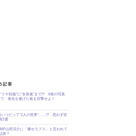
“ドヤ顔嵐”に“女装嵐”まで!? 6枚の写真
で、進化を遂げた嵐を目撃せよ！
idsはいつだって“2人の世界”……!? 思わず笑
真5選
y!JUMP山田涼介に「痩せろブス」と言われて
は誰？