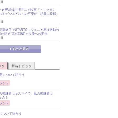
7日
oup・佐野晶哉主演アニメ映画『トリツカレ
ルやビジュアルへの不安が「絶賛に反転」
3日
活動終了でSTARTO・ジュニア界は激動の
識者が語る“原点回帰”と今後への期待
1日
ック
新着トピック
慧について語ろう
メント
Pの後継者はキスマイで、嵐の後継者は
Pなの？
メント
について語ろう