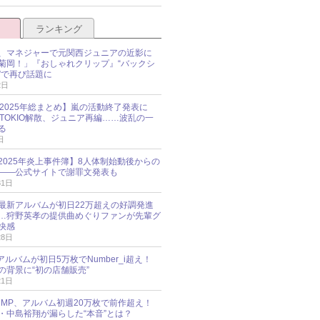
ランキング
、マネジャーで元関西ジュニアの近影に
菊岡！」『おしゃれクリップ』“バックシ
”で再び話題に
2日
O 2025年総まとめ】嵐の活動終了発表に
N、TOKIO解散、ジュニア再編……波乱の一
る
日
esz 2025年炎上事件簿】8人体制始動後からの
――公式サイトで謝罪文発表も
31日
最新アルバムが初日22万超えの好調発進
…狩野英孝の提供曲めぐりファンが先輩グ
快感
28日
新アルバムが初日5万枚でNumber_i超え！
の背景に“初の店舗販売”
21日
y!JUMP、アルバム初週20万枚で前作超え！
・中島裕翔が漏らした“本音”とは？