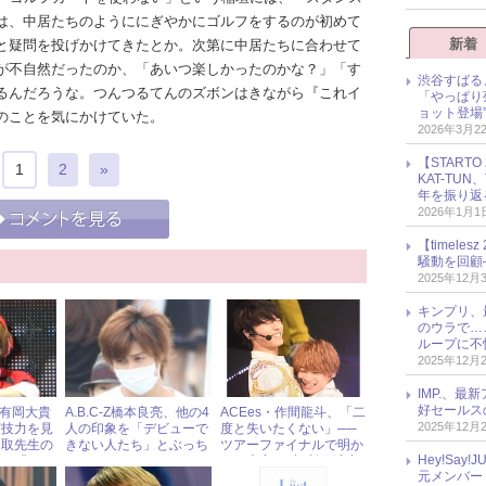
は、中居たちのようににぎやかにゴルフをするのが初めて
新着
と疑問を投げかけてきたとか。次第に中居たちに合わせて
が不自然だったのか、「あいつ楽しかったのかな？」「す
渋谷すばる
るんだろうな。つんつるてんのズボンはきながら『これイ
「やっぱり
ョット登場
のことを気にかけていた。
2026年3月2
【START
1
2
»
KAT-TU
年を振り返
2026年1月1
【timel
騒動を回顧
2025年12月
キンプリ、
のウラで…
ループに不
2025年12月
IMP.、最
好セールス
MP有岡大貴
A.B.C-Z橋本良亮、他の4
ACEes・作間龍斗、「二
2025年12月
演技力を見
人の印象を「デビューで
度と失いたくない」──
名取先生の
きない人たち」とぶっち
ツアーファイナルで明か
Hey!Sa
れた『コー
ゃけ
した本音と“意味深”演出
元メンバー
5話
にファン騒然 « ジャニー