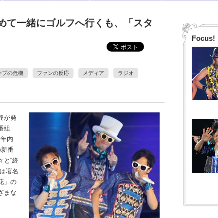
めて一緒にゴルフへ行くも、「スタ
Focus!
ープの危機
ファンの反応
メディア
ラジオ
終が発
番組
も年内
の新番
々と“終
ンは署名
花」の
ざまな