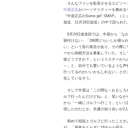
そんなファンを歓喜させるエピソー
中居正広
がパーソナリティーを務める
『中居正広のSome girl’ SMAP』（
放送、11月19日放送）の中で語られた
9月24日放送回では、中居から「な
寝付けない」「2時間ぐらいしか寝ら
い」という旨の発言があり、その際に
ーから快眠方法を募集していた。そし
後どうですか？」というリスナーから
～」と、自分でも驚いているような声
行ってるのがいいかもしれない」との
化しているそう。
そして中居は「この間な～おもしろ
ルフ行ったんだけどね」と、笑いなが
から「一緒にゴルフへ行こう」という
現したのだとか。共通の知り合いが2
初めて稲垣とゴルフに行ったことが
が、「昼食をとらずに18ホール回る