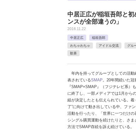
中居正広が稲垣吾郎と初
ンスが全部違うの」
2016.11.22
中居正広
稲垣吾郎
わちゃわちゃ
アイドル交流
グル
歓喜
年内を持ってグループとしての活動
表されている
SMAP
。20年間続いた冠
『SMAP×SMAP』（フジテレビ系）
に終了し、一部メディアでは1月から
組が決定したとも伝えられている。着
了”に向けて動き出している中、ファ
活動を行ったり、「世界に一つだけの
シングル購買運動を続けたりと、さま
方法でSMAP存続を訴え続けている。