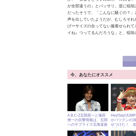
が全部違うの」とバッサリ。逆に稲垣
だったそうで、「こんなに騒ぐの？」
声を出していたようだが、むしろそれ
げーサイズの合ってない服着せられて
イね』つってるんだろうな」と、稲垣
今、あなたにオススメ
A.B.C-Z五関晃一と塚田
Hey!Say!JU
僚一の目撃情報は、五関
がバツグンの
へのサプライズ北海道旅
せつけた！ 
行だった！ « ジャニーズ
成長に心打た
研究会
ド・ブルー』第