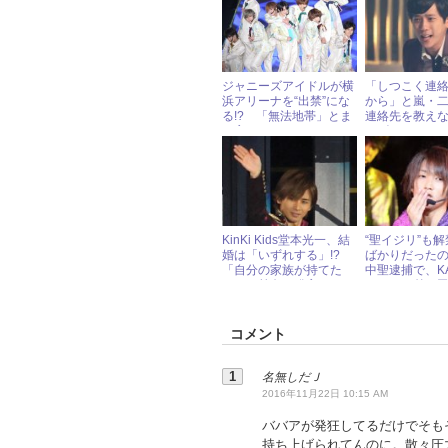
ジャニーズアイドルが横
「しつこく連
浜アリーナを“出禁”にな
から」と嵐・
る!? 「無法地帯」とま
連絡先を教え
で言われたファンマナー
ーズアイドル
の酷さ
KinKi Kids堂本光一、結
“聖イジリ”も
婚は「いずれする」!?
ばかりだった
「自分の家族が持てた
中聖逮捕で、KA
ら」と前向き発言
ンバーと弟・
後は!?
コメント
名無しだＪ
2016年11月22日 10:15 AM
ババアが発狂してるだけでそも
持ち上げられてんのに。散々圧力