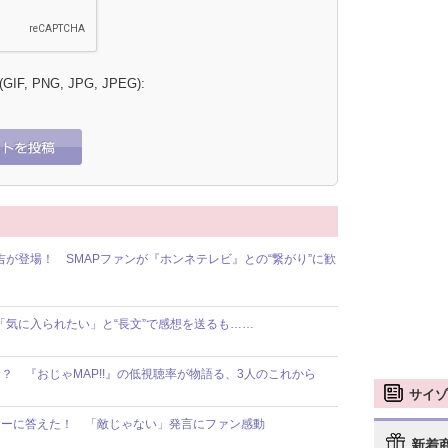
 (GIF, PNG, JPG, JPEG):
が登場！ SMAPファンが『ホンネテレビ』との“繋がり”に歓
「気に入られたい」と“長文”で感想を送るも……
 『おじゃMAP!!』の低視聴率が物語る、3人のこれから
サイゾ
ューに答えた！ 「敵じゃない」発言にファン感動
新着