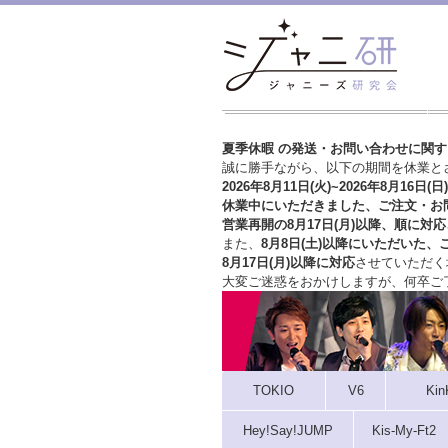
夏季休暇 の発送・お問い合わせに関
誠に勝手ながら、以下の期間を休業と
2026年8月11日(火)~2026年8月16日(日)
休業中にいただきました、ご注文・お
営業再開の8月17日(月)以降、順に対応
また、
8月8日(土)以降にいただいた、
8月17日(月)以降に対応
させていただく
大変ご迷惑をおかけしますが、
何卒ご
TOKIO
V6
Kin
Hey!Say!JUMP
Kis-My-Ft2