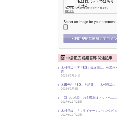
Select an image for your comment
中居正広 稲垣吾郎 関連記事
木村拓哉主演『BG』最終回に、矢沢永吉
喜
2018年3月14日
太田光が『BG』を絶賛！ 木村拓哉に
2018年2月8日
「新しい地図」の主戦場はネットへ……？
2017年12月23日
木村拓哉、「フライデー」のインタビ
2017年12月22日