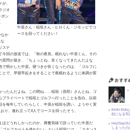
ドが、
ラジオ
ニッポン
。
中居さん・稲垣さん・ヒロくん・ジモッピでコ
ースを回ってください！
かなか
れな
リスナ
て今回の放送では、「秋の夜長。眠れない中居くん、その
の質問が届き、「ちょっとね、良くなってきたんだよな
色で明かした中居。寝つきが良くなったのは、「ゴルフに
ことで、早寝早起きをすることで夜眠れるように体調が変
かったんだよね。この間ね……稲垣（吾郎）さんとね、ゴ
らプライベートで稲垣とゴルフへ行ったことを告白。以前
話を毎年していたらしく、中居が稲垣を誘い、ようやく実
KinKi K
人おり、連れ立って4人でコースを回ったそう。
顔になる写
よほどうれしかったのか、興奮気味で語っていた中居だ
Hey!Sa
しまったの
」「ゴルフカートを使わない」という稲垣には、「スタンス