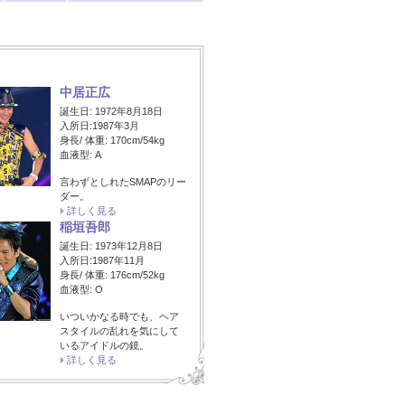
中居正広
誕生日: 1972年8月18日
入所日:1987年3月
身長/ 体重: 170cm/54kg
血液型: A
言わずとしれたSMAPのリー
ダー。
詳しく見る
稲垣吾郎
誕生日: 1973年12月8日
入所日:1987年11月
身長/ 体重: 176cm/52kg
血液型: O
いついかなる時でも、ヘア
スタイルの乱れを気にして
いるアイドルの鏡。
詳しく見る