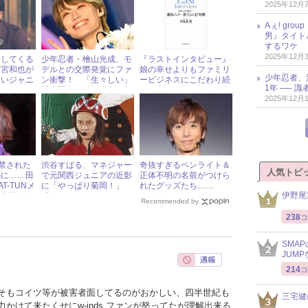
2025年12月
ズ研究会
Aぇ! gr
男』タイト
するワケ
2025年12月
絡してくる
少年忍者・檜山光成、モ
『ラストインタビュー』
二宮和也が
デルとの交際発覚にファ
娘の幸せよりもファミリ
少年忍者、
ないジャニ
ン衝撃！ 「生々しい」
ービジネスにこだわり続
1年 ── 
とは？
親密写真＆動画流出の相
けて逝った故・メリー喜
2025年12月
手とは？ « ジャニーズ研
多川氏 « ジャニーズ研究
究会
会
解禁された
渋谷すばる、マネジャー
奇抜すぎるペンライト＆
人気トピ
のに……田
で元関西ジュニアの近影
正体不明の名前がつけら
T-TUNメ
に「やっぱり菊岡！」
れたグッズたち……
伊野尾
田中樹の今
『おしゃれクリッ
A.B.C-Zのコンサートグ
Recommended by
プ』“バックショット登
ッズが今年も話題！
場”で再び話題に « ジャ
238
コ
ニーズ研究会
SMA
JUM
214
コ
そもコイツ等が被害者面してるのがおかしい、四半世紀も
三宅健
かけて来たくせにw-inds.ファンが怒ってたが理解出来る