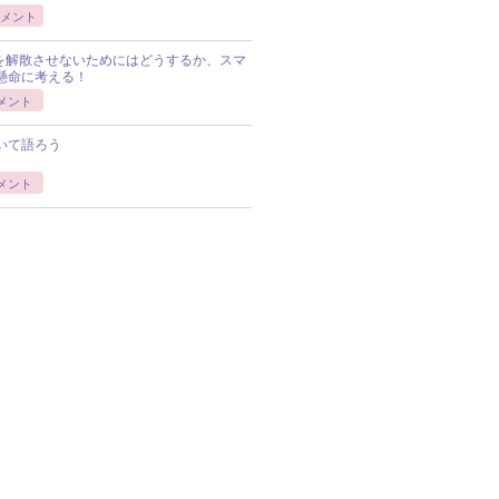
メント
Pを解散させないためにはどうするか、スマ
懸命に考える！
メント
いて語ろう
メント