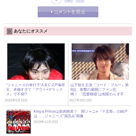
あなたにオススメ
“ジャニーズの奇行子”A.B.C-Z戸塚祥
山下智久主演『コード・ブルー』第
太、本物すぎて『アウト×デラック
9話、衝撃の展開にファン悲
ス』で不発!?
鳴！ “恋愛模様”は相変わらず不
評……
2015年5月16日
2017年9月13日
King＆Princeは筋肉格差？ 関ジャニ∞『十五祭』の錦戸
は……ジャニーズ“深読み”画像
2019年12月22日