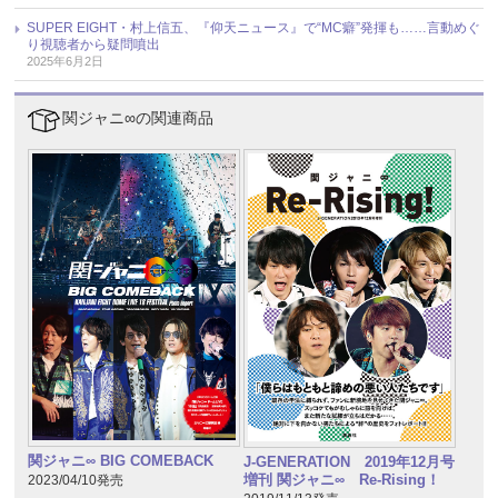
SUPER EIGHT・村上信五、『仰天ニュース』で“MC癖”発揮も……言動めぐ
り視聴者から疑問噴出
2025年6月2日
関ジャニ∞の関連商品
関ジャニ∞ BIG COMEBACK
J-GENERATION 2019年12月号
増刊 関ジャニ∞ Re-Rising！
2023/04/10発売