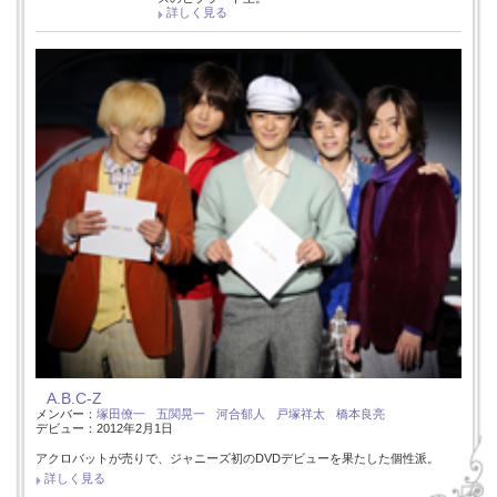
詳しく見る
A.B.C-Z
メンバー：
塚田僚一
五関晃一
河合郁人
戸塚祥太
橋本良亮
デビュー：2012年2月1日
アクロバットが売りで、ジャニーズ初のDVDデビューを果たした個性派。
詳しく見る