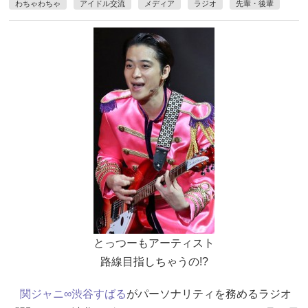
わちゃわちゃ
アイドル交流
メディア
ラジオ
先輩・後輩
とっつーもアーティスト
路線目指しちゃうの!?
関ジャニ∞
渋谷すばる
がパーソナリティを務めるラジオ