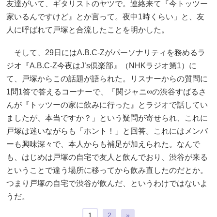
友達がいて、ギタリストのヤツで。連絡来て『今トッツー
家いるんですけど』とか言って。夜中1時くらい」と、友
人に呼ばれて戸塚と合流したことを明かした。
そして、29日にはA.B.C-Zがパーソナリティを務めるラ
ジオ『A.B.C-Z今夜はJ’s倶楽部』（NHKラジオ第1）に
て、戸塚からこの話題が語られた。リスナーからの質問に
1問1答で答えるコーナーで、「関ジャニ∞の渋谷すばるさ
んが『トッツーの家に飲みに行った』とラジオで話してい
ましたが、本当ですか？」という疑問が寄せられ、これに
戸塚は迷いながらも「ホント！」と回答。これにはメンバ
ーも興味深々で、本人からも補足が加えられた。なんで
も、はじめは戸塚の自宅で友人と飲んでおり、渋谷が来る
ということで違う場所に移ってから飲み直したのだとか。
つまり戸塚の自宅で渋谷が飲んだ、というわけではないよ
うだ。
1
2
»