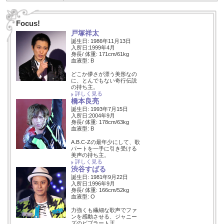
Focus!
戸塚祥太
誕生日: 1986年11月13日
入所日:1999年4月
身長/ 体重: 171cm/61kg
血液型: B
どこか儚さが漂う美形なの
に、とんでもない奇行伝説
の持ち主。
詳しく見る
橋本良亮
誕生日: 1993年7月15日
入所日:2004年9月
身長/ 体重: 178cm/63kg
血液型: B
A.B.C-Zの最年少にして、歌
パートを一手に引き受ける
美声の持ち主。
詳しく見る
渋谷すばる
誕生日: 1981年9月22日
入所日:1996年9月
身長/ 体重: 166cm/52kg
血液型: O
力強くも繊細な歌声でファ
ンを感動させる、ジャニー
ズのビブラート王。