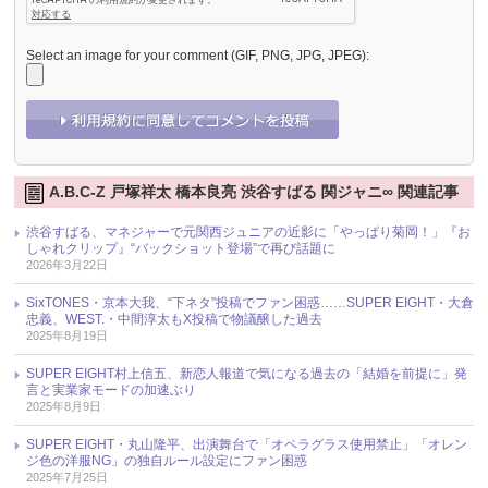
Select an image for your comment (GIF, PNG, JPG, JPEG):
A.B.C-Z 戸塚祥太 橋本良亮 渋谷すばる 関ジャニ∞ 関連記事
渋谷すばる、マネジャーで元関西ジュニアの近影に「やっぱり菊岡！」『お
しゃれクリップ』“バックショット登場”で再び話題に
2026年3月22日
SixTONES・京本大我、“下ネタ”投稿でファン困惑……SUPER EIGHT・大倉
忠義、WEST.・中間淳太もX投稿で物議醸した過去
2025年8月19日
SUPER EIGHT村上信五、新恋人報道で気になる過去の「結婚を前提に」発
言と実業家モードの加速ぶり
2025年8月9日
SUPER EIGHT・丸山隆平、出演舞台で「オペラグラス使用禁止」「オレン
ジ色の洋服NG」の独自ルール設定にファン困惑
2025年7月25日