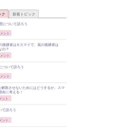
ック
新着トピック
慧について語ろう
メント
Pの後継者はキスマイで、嵐の後継者は
Pなの？
メント
について語ろう
メント
Pを解散させないためにはどうするか、スマ
懸命に考える！
メント
いて語ろう
メント