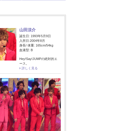
山田涼介
誕生日: 1993年5月9日
入所日:2004年8月
身長/ 体重: 165cm/54kg
血液型: B
Hey!Say!JUMPの絶対的エ
ース。
詳しく見る