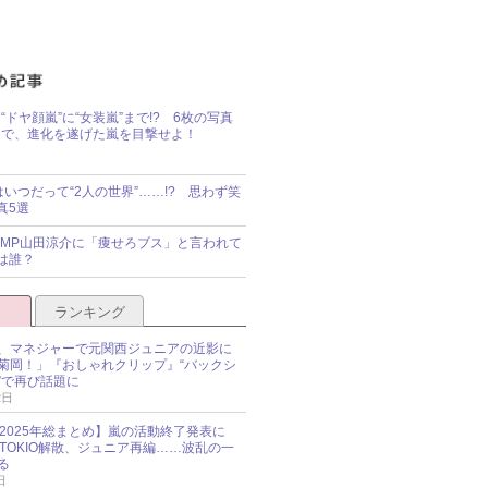
“ドヤ顔嵐”に“女装嵐”まで!? 6枚の写真
で、進化を遂げた嵐を目撃せよ！
idsはいつだって“2人の世界”……!? 思わず笑
真5選
y!JUMP山田涼介に「痩せろブス」と言われて
は誰？
ランキング
、マネジャーで元関西ジュニアの近影に
菊岡！」『おしゃれクリップ』“バックシ
”で再び話題に
2日
O 2025年総まとめ】嵐の活動終了発表に
N、TOKIO解散、ジュニア再編……波乱の一
る
日