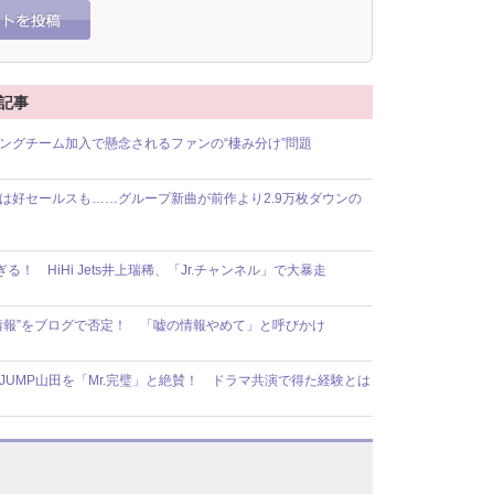
連記事
ゲーミングチーム加入で懸念されるファンの“棲み分け”問題
ルバムは好セールスも……グループ新曲が前作より2.9万枚ダウンの
すぎる！ HiHi Jets井上瑞稀、「Jr.チャンネル」で大暴走
“目撃情報”をブログで否定！ 「嘘の情報やめて」と呼びかけ
JUMP山田を「Mr.完璧」と絶賛！ ドラマ共演で得た経験とは