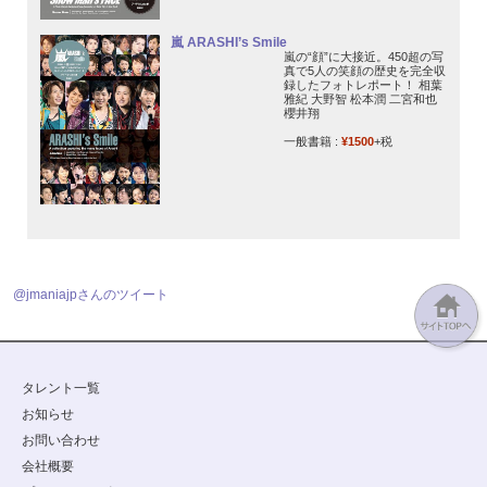
嵐 ARASHI’s Smile
嵐の“顔”に大接近。450超の写
真で5人の笑顔の歴史を完全収
録したフォトレポート！ 相葉
雅紀 大野智 松本潤 二宮和也
櫻井翔
一般書籍 :
¥1500
+税
@jmaniajpさんのツイート
タレント一覧
お知らせ
お問い合わせ
会社概要