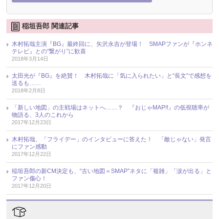
稲垣吾郎 関連記事
木村拓哉主演『BG』最終回に、矢沢永吉が登場！ SMAPファンが『ホンネ
テレビ』との“繋がり”に歓喜
2018年3月14日
太田光が『BG』を絶賛！ 木村拓哉に「気に入られたい」と“長文”で感想を
送るも……
2018年2月8日
「新しい地図」の主戦場はネットへ……？ 『おじゃMAP!!』の低視聴率が
物語る、3人のこれから
2017年12月23日
木村拓哉、「フライデー」のインタビューに答えた！ 「敵じゃない」発言
にファン感動
2017年12月22日
稲垣吾郎の新CM決定も、“古い地図＝SMAP”ネタに「複雑」「涙が出る」と
ファン傷心！
2017年12月20日