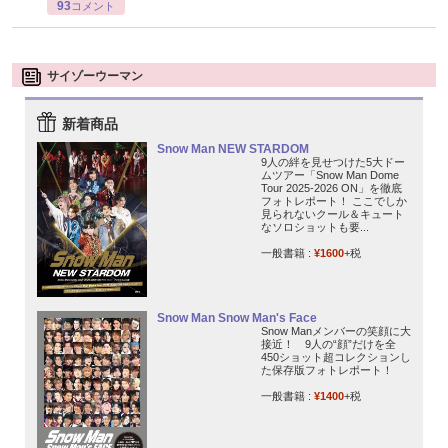
93
コメント
サイゾーウーマン
新着商品
Snow Man NEW STARDOM
9人の絆を見せつけた5大ドー
ムツアー「Snow Man Dome
Tour 2025-2026 ON」を徹底
フォトレポート！ ここでしか
見られないクール＆キュート
なソロショットも要...
一般書籍 :
¥1600
+税
Snow Man Snow Man's Face
Snow Manメンバーの笑顔に大
接近！ 9人の“顔”だけを全
450ショット超コレクションし
た保存版フォトレポート！
一般書籍 :
¥1400
+税