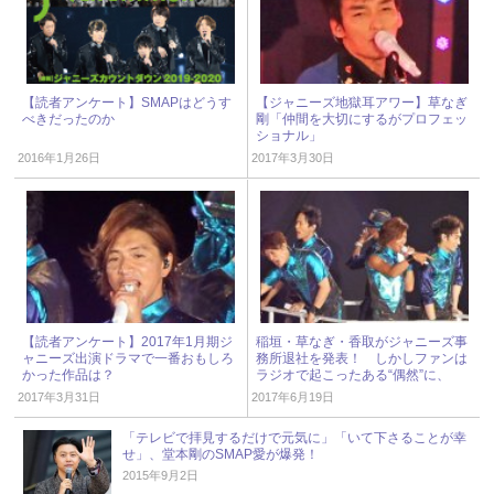
【読者アンケート】SMAPはどうす
【ジャニーズ地獄耳アワー】草なぎ
べきだったのか
剛「仲間を大切にするがプロフェッ
ショナル」
2016年1月26日
2017年3月30日
【読者アンケート】2017年1月期ジ
稲垣・草なぎ・香取がジャニーズ事
ャニーズ出演ドラマで一番おもしろ
務所退社を発表！ しかしファンは
かった作品は？
ラジオで起こったある“偶然”に、
「鳥肌立った」と感動
2017年3月31日
2017年6月19日
「テレビで拝見するだけで元気に」「いて下さることが幸
せ」、堂本剛のSMAP愛が爆発！
2015年9月2日