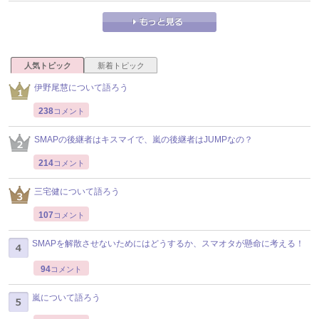
人気トピック
新着トピック
伊野尾慧について語ろう
238
コメント
SMAPの後継者はキスマイで、嵐の後継者はJUMPなの？
214
コメント
三宅健について語ろう
107
コメント
SMAPを解散させないためにはどうするか、スマオタが懸命に考える！
94
コメント
嵐について語ろう