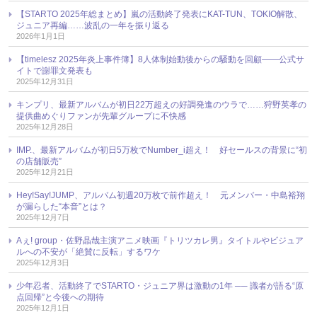
【STARTO 2025年総まとめ】嵐の活動終了発表にKAT-TUN、TOKIO解散、
ジュニア再編……波乱の一年を振り返る
2026年1月1日
【timelesz 2025年炎上事件簿】8人体制始動後からの騒動を回顧――公式サ
イトで謝罪文発表も
2025年12月31日
キンプリ、最新アルバムが初日22万超えの好調発進のウラで……狩野英孝の
提供曲めぐりファンが先輩グループに不快感
2025年12月28日
IMP.、最新アルバムが初日5万枚でNumber_i超え！ 好セールスの背景に“初
の店舗販売”
2025年12月21日
Hey!Say!JUMP、アルバム初週20万枚で前作超え！ 元メンバー・中島裕翔
が漏らした“本音”とは？
2025年12月7日
Aぇ! group・佐野晶哉主演アニメ映画『トリツカレ男』タイトルやビジュア
ルへの不安が「絶賛に反転」するワケ
2025年12月3日
少年忍者、活動終了でSTARTO・ジュニア界は激動の1年 ── 識者が語る“原
点回帰”と今後への期待
2025年12月1日