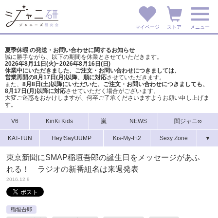
マイページ
ストア
メニュー
夏季休暇 の発送・お問い合わせに関するお知らせ
誠に勝手ながら、以下の期間を休業とさせていただきます。
2026年8月11日(火)~2026年8月16日(日)
休業中にいただきました、ご注文・お問い合わせにつきましては、
営業再開の8月17日(月)以降、順に対応
させていただきます。
また、
8月8日(土)以降にいただいた、ご注文・
お問い合わせにつきましても、
8月17日(月)以降に対応
させていただく場合がございます。
大変ご迷惑をおかけしますが、
何卒ご了承くださいますようお願い申し上げま
す。
V6
KinKi Kids
嵐
NEWS
関ジャニ∞
KAT-TUN
Hey!Say!JUMP
Kis-My-Ft2
Sexy Zone
▼
東京新聞にSMAP稲垣吾郎の誕生日をメッセージがあふ
れる！ ラジオの新番組名は来週発表
2016.12.9
稲垣吾郎