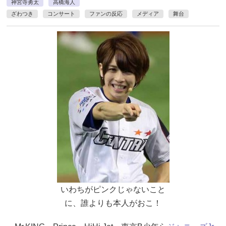
神宮寺勇太
高橋海人
ざわつき
コンサート
ファンの反応
メディア
舞台
いわちがピンクじゃないこと
に、誰よりも本人がおこ！