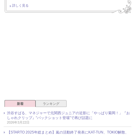
詳しく見る
新着
ランキング
渋谷すばる、マネジャーで元関西ジュニアの近影に「やっぱり菊岡！」『お
しゃれクリップ』“バックショット登場”で再び話題に
2026年3月22日
【STARTO 2025年総まとめ】嵐の活動終了発表にKAT-TUN、TOKIO解散、