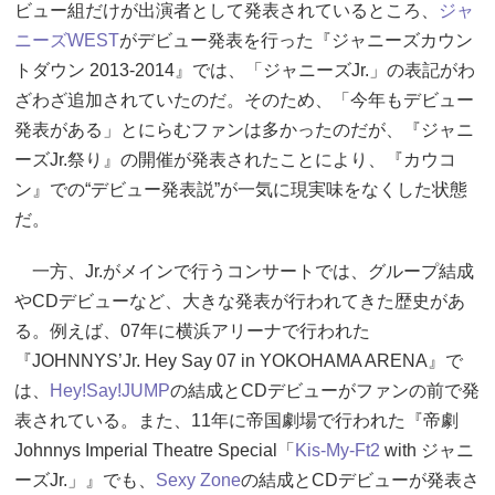
ビュー組だけが出演者として発表されているところ、
ジャ
ニーズWEST
がデビュー発表を行った『ジャニーズカウン
トダウン 2013-2014』では、「ジャニーズJr.」の表記がわ
ざわざ追加されていたのだ。そのため、「今年もデビュー
発表がある」とにらむファンは多かったのだが、『ジャニ
ーズJr.祭り』の開催が発表されたことにより、『カウコ
ン』での“デビュー発表説”が一気に現実味をなくした状態
だ。
一方、Jr.がメインで行うコンサートでは、グループ結成
やCDデビューなど、大きな発表が行われてきた歴史があ
る。例えば、07年に横浜アリーナで行われた
『JOHNNYS’Jr. Hey Say 07 in YOKOHAMA ARENA』で
は、
Hey!Say!JUMP
の結成とCDデビューがファンの前で発
表されている。また、11年に帝国劇場で行われた『帝劇
Johnnys Imperial Theatre Special「
Kis-My-Ft2
with ジャニ
ーズJr.」』でも、
Sexy Zone
の結成とCDデビューが発表さ