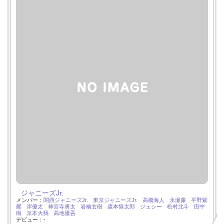
ジャニーズJr.
メンバー：
関西ジャニーズJr.
東京ジャニーズJr.
高橋海人
永瀬廉
平野紫
耀
岸優太
神宮寺勇太
岩橋玄樹
森本慎太郎
ジェシー
松村北斗
田中
樹
京本大我
高地優吾
デビュー：-