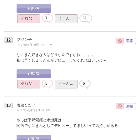
それな！
7
うーん…
31
プリン子
2017年2月19日 7:08 PM
なにきん好きな人はどうなんですかね。。。。
私は早くしょったんがデビューしてくれればいいよ～
それな！
5
うーん…
5
名無しだＪ
2017年4月1日 3:41 PM
やっぱ平野紫耀と永瀬廉は
関西でなにきんとしてデビューしてほしいって気持ちがある