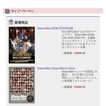
サイゾーウーマン
新着商品
Snow Man NEW STARDOM
9人の絆を見せつけた5大ドー
ムツアー「Snow Man Dome
Tour 2025-2026 ON」を徹底
フォトレポート！ ここでしか
見られないクール＆キュート
なソロショットも要...
一般書籍 :
¥1600
+税
Snow Man Snow Man's Face
Snow Manメンバーの笑顔に大
接近！ 9人の“顔”だけを全
450ショット超コレクションし
た保存版フォトレポート！
一般書籍 :
¥1400
+税