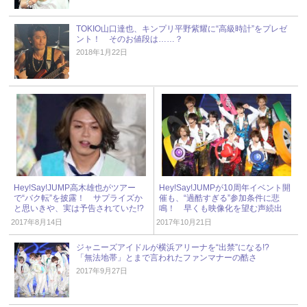
TOKIO山口達也、キンプリ平野紫耀に“高級時計”をプレゼ
ント！ そのお値段は……？
2018年1月22日
Hey!Say!JUMP高木雄也がツアー
Hey!Say!JUMPが10周年イベント開
で“バク転”を披露！ サプライズか
催も、“過酷すぎる”参加条件に悲
と思いきや、実は予告されていた!?
鳴！ 早くも映像化を望む声続出
2017年8月14日
2017年10月21日
ジャニーズアイドルが横浜アリーナを“出禁”になる!?
「無法地帯」とまで言われたファンマナーの酷さ
2017年9月27日