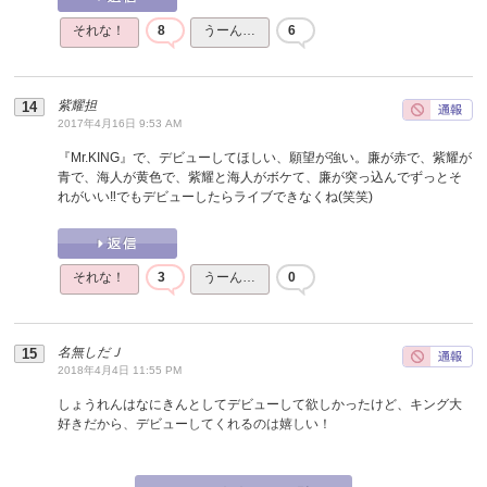
それな！
8
うーん…
6
紫耀担
2017年4月16日 9:53 AM
『Mr.KING』で、デビューしてほしい、願望が強い。廉が赤で、紫耀が
青で、海人が黄色で、紫耀と海人がボケて、廉が突っ込んでずっとそ
れがいい‼︎でもデビューしたらライブできなくね(笑笑)
それな！
3
うーん…
0
名無しだＪ
2018年4月4日 11:55 PM
しょうれんはなにきんとしてデビューして欲しかったけど、キング大
好きだから、デビューしてくれるのは嬉しい！