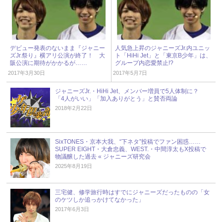
デビュー発表のないまま『ジャニー
人気急上昇のジャニーズJr.内ユニッ
ズJr.祭り』横アリ公演が終了！ 大
ト「HiHi Jet」と「東京B少年」は、
阪公演に期待がかかるが……
グループ内恋愛禁止!?
2017年3月30日
2017年5月7日
ジャニーズJr.・HiHi Jet、メンバー増員で5人体制に？
「4人がいい」「加入ありがとう」と賛否両論
2018年2月22日
SixTONES・京本大我、“下ネタ”投稿でファン困惑……
SUPER EIGHT・大倉忠義、WEST.・中間淳太もX投稿で
物議醸した過去 « ジャニーズ研究会
2025年8月19日
三宅健、修学旅行時はすでにジャニーズだったものの「女
のケツしか追っかけてなかった」
2017年6月3日