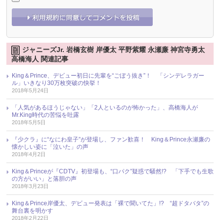
ジャニーズJr. 岩橋玄樹 岸優太 平野紫耀 永瀬廉 神宮寺勇太
高橋海人 関連記事
King＆Prince、デビュー初日に先輩を“ごぼう抜き”！ 「シンデレラガー
ル」いきなり30万枚突破の快挙！
2018年5月24日
「人気があるほうじゃない」「2人といるのが怖かった」、高橋海人が
Mr.King時代の苦悩を吐露
2018年5月5日
『少クラ』に“なにわ皇子”が登場し、ファン歓喜！ King＆Prince永瀬廉の
懐かしい姿に「泣いた」の声
2018年4月2日
King＆Princeが『CDTV』初登場も、“口パク”疑惑で騒然!? 「下手でも生歌
の方がいい」と落胆の声
2018年3月23日
King＆Prince岸優太、デビュー発表は「裸で聞いてた」!? “超ドタバタ”の
舞台裏を明かす
2018年2月22日