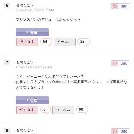
名無しだＪ
2016年12月20日 11:30 PM
プリンスだけのデビューはあんまなぁ〜
それな！
54
うーん…
28
名無しだＪ
2016年12月21日 1:29 AM
もう、ジャニーズなんてどうでもいーだろ
お粗末に扱うブラック企業のメリー喜多川率いるジャニーズ事務所な
んてなくなれよ！
それな！
8
うーん…
90
名無しだＪ