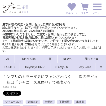
マイページ
ストア
メニュー
夏季休暇 の発送・お問い合わせに関するお知らせ
誠に勝手ながら、以下の期間を休業とさせていただきます。
2026年8月11日(火)~2026年8月16日(日)
休業中にいただきました、ご注文・お問い合わせにつきましては、
営業再開の8月17日(月)以降、順に対応
させていただきます。
また、
8月8日(土)以降にいただいた、ご注文・
お問い合わせにつきましても、
8月17日(月)以降に対応
させていただく場合がございます。
大変ご迷惑をおかけしますが、
何卒ご了承くださいますようお願い申し上げま
す。
V6
KinKi Kids
嵐
NEWS
関ジャニ∞
KAT-TUN
Hey!Say!JUMP
Kis-My-Ft2
Sexy Zone
▼
キンプリのカラー変更にファンざわつく！ 次のデビュ
ー組は『ジャニーズJr.祭り』で発表か？
2016.12.20
ジャニーズJr.
岩橋玄樹
岸優太
平野紫耀
永瀬廉