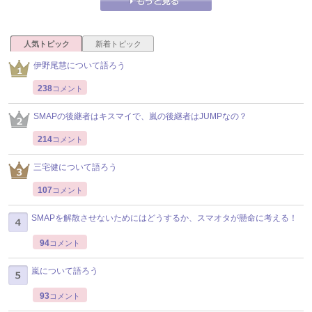
人気トピック
新着トピック
伊野尾慧について語ろう
238
コメント
SMAPの後継者はキスマイで、嵐の後継者はJUMPなの？
214
コメント
三宅健について語ろう
107
コメント
SMAPを解散させないためにはどうするか、スマオタが懸命に考える！
94
コメント
嵐について語ろう
93
コメント