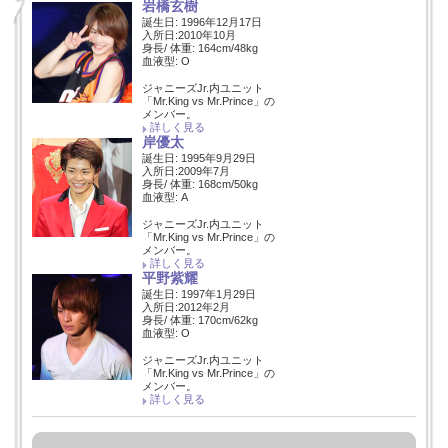
岩橋玄樹
誕生日: 1996年12月17日
入所日:2010年10月
身長/ 体重: 164cm/48kg
血液型: O
ジャニーズJr.内ユニット
「Mr.King vs Mr.Prince」の
メンバー。
詳しく見る
岸優太
誕生日: 1995年9月29日
入所日:2009年7月
身長/ 体重: 168cm/50kg
血液型: A
ジャニーズJr.内ユニット
「Mr.King vs Mr.Prince」の
メンバー。
詳しく見る
平野紫耀
誕生日: 1997年1月29日
入所日:2012年2月
身長/ 体重: 170cm/62kg
血液型: O
ジャニーズJr.内ユニット
「Mr.King vs Mr.Prince」の
メンバー。
詳しく見る