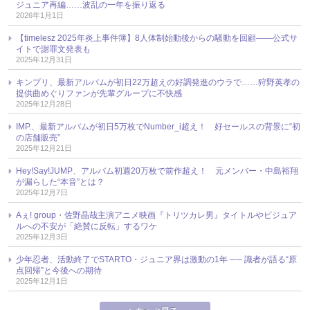
ジュニア再編……波乱の一年を振り返る
2026年1月1日
【timelesz 2025年炎上事件簿】8人体制始動後からの騒動を回顧――公式サ
イトで謝罪文発表も
2025年12月31日
キンプリ、最新アルバムが初日22万超えの好調発進のウラで……狩野英孝の
提供曲めぐりファンが先輩グループに不快感
2025年12月28日
IMP.、最新アルバムが初日5万枚でNumber_i超え！ 好セールスの背景に“初
の店舗販売”
2025年12月21日
Hey!Say!JUMP、アルバム初週20万枚で前作超え！ 元メンバー・中島裕翔
が漏らした“本音”とは？
2025年12月7日
Aぇ! group・佐野晶哉主演アニメ映画『トリツカレ男』タイトルやビジュア
ルへの不安が「絶賛に反転」するワケ
2025年12月3日
少年忍者、活動終了でSTARTO・ジュニア界は激動の1年 ── 識者が語る“原
点回帰”と今後への期待
2025年12月1日