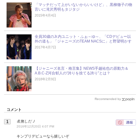
「マッチだって上がいないからいいけど」、黒柳徹子の物
言いに滝沢秀明もタジタジ
2015年4月4日
全員30歳のJr.内ユニット・ふぉ～ゆ～、「CDデビュー以
外の道も」「ジャニーズのTEAM NACSに」と野望明かす
2017年4月7日
【ジャニーズ名言・格言集】NEWS手越祐也の原動力＆
A.B.C-Z河合郁人の“誇りを捨てる誇り”とは？
2018年2月9日
Recommended by
コメント
名無しだＪ
2016年12月20日 4:07 PM
キンプリデビューなら嬉しいぞ