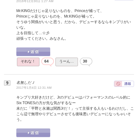
2016年12月30日 1:27 AM
Mr.KINGだけじゃ足りないものを、Princeが補って、
Princeじゃ足りないものを、Mr.KINGが補って。
そうゆう関係がいいと思う。だから、デビューするならキンプリがい
いな。
上を目指して…☆彡
頑張ってください。みなさん。
それな！
64
うーん…
30
名無しだＪ
2017年1月4日 12:31 AM
キンプリ大好きだけど、Jrのデビューはパフォーマンスのレベル的に
Six TONESの方が先な気がするなー
未だに「平野と永瀬は関西Jrだ！」って主張する人もいるわけだし、こ
こら辺で無理やりデビューさせても後味悪いデビューになっちゃいそ
う。