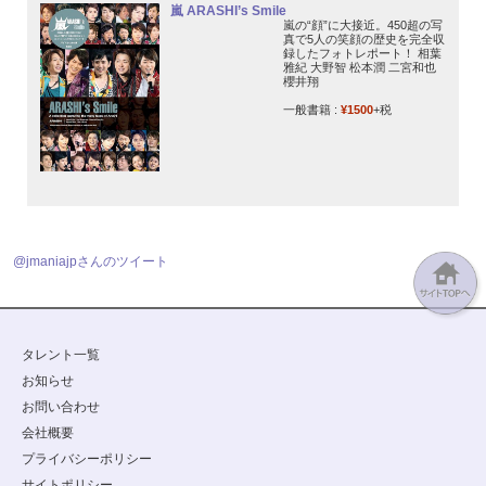
嵐 ARASHI’s Smile
嵐の“顔”に大接近。450超の写
真で5人の笑顔の歴史を完全収
録したフォトレポート！ 相葉
雅紀 大野智 松本潤 二宮和也
櫻井翔
一般書籍 :
¥1500
+税
@jmaniajpさんのツイート
タレント一覧
お知らせ
お問い合わせ
会社概要
プライバシーポリシー
サイトポリシー