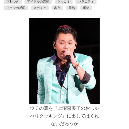
ざわつき
アイドルの言動
ツッコミ
バラエティ
ファンの反応
メディア
名言
天然
爆笑
ウチの翼を『上沼恵美子のおしゃ
べりクッキング』に出してはくれ
ないだろうか