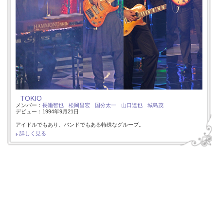
TOKIO
メンバー：
長瀬智也
松岡昌宏
国分太一
山口達也
城島茂
デビュー：1994年9月21日
アイドルでもあり、バンドでもある特殊なグループ。
詳しく見る