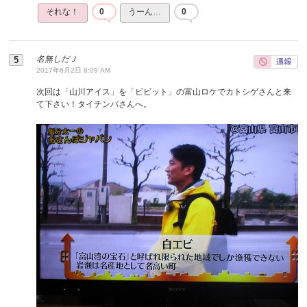
それな！
0
うーん…
0
名無しだＪ
2017年6月2日 8:09 AM
次回は「山川アイス」を「ビビット」の富山ロケでカトシゲさんと来
て下さい！タイチンバさんへ。