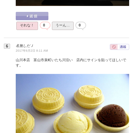
それな！
0
うーん…
0
名無しだＪ
2017年6月2日 8:11 AM
山川本店 富山市泉町いたち川沿い 店内にサインを貼ってほしいで
す。