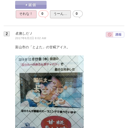
それな！
0
うーん…
0
名無しだＪ
2017年6月2日 8:02 AM
富山市の「とよた」の甘糀アイス。