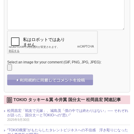
Select an image for your comment (GIF, PNG, JPG, JPEG):
TOKIO タッキー＆翼 今井翼 国分太一 松岡昌宏 関連記事
松岡昌宏「戦友で元嫁」、城島茂「僕の中では終わりはない」── それぞれ
が語った、国分太一とTOKIOへの“思い”
2025年9月30日
“TOKIO廃業”がもたらしたタレントビジネスへの不信感 浮き彫りになった