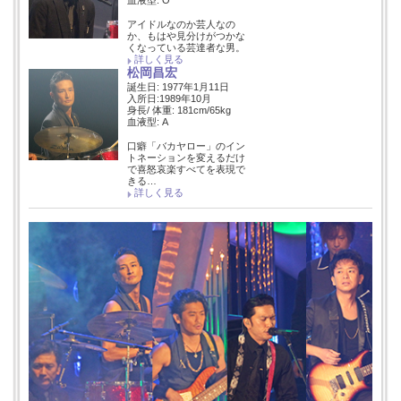
アイドルなのか芸人なの
か、もはや見分けがつかな
くなっている芸達者な男。
詳しく見る
松岡昌宏
誕生日: 1977年1月11日
入所日:1989年10月
身長/ 体重: 181cm/65kg
血液型: A
口癖「バカヤロー」のイン
トネーションを変えるだけ
で喜怒哀楽すべてを表現で
きる…
詳しく見る