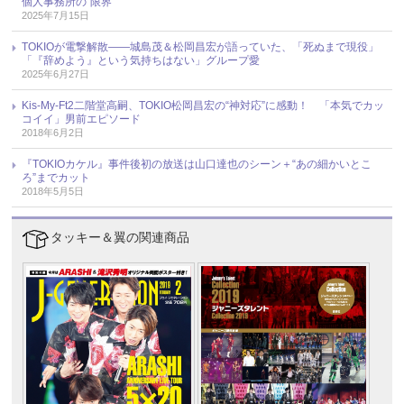
個人事務所の”限界“
2025年7月15日
TOKIOが電撃解散――城島茂＆松岡昌宏が語っていた、「死ぬまで現役」
「『辞めよう』という気持ちはない」グループ愛
2025年6月27日
Kis-My-Ft2二階堂高嗣、TOKIO松岡昌宏の“神対応”に感動！ 「本気でカッ
コイイ」男前エピソード
2018年6月2日
『TOKIOカケル』事件後初の放送は山口達也のシーン＋“あの細かいとこ
ろ”までカット
2018年5月5日
タッキー＆翼の関連商品