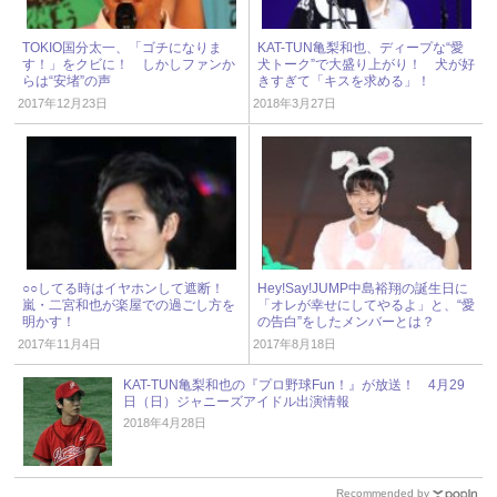
TOKIO国分太一、「ゴチになりま
KAT-TUN亀梨和也、ディープな“愛
す！」をクビに！ しかしファンか
犬トーク”で大盛り上がり！ 犬が好
らは“安堵”の声
きすぎて「キスを求める」！
2017年12月23日
2018年3月27日
○○してる時はイヤホンして遮断！
Hey!Say!JUMP中島裕翔の誕生日に
嵐・二宮和也が楽屋での過ごし方を
「オレが幸せにしてやるよ」と、“愛
明かす！
の告白”をしたメンバーとは？
2017年11月4日
2017年8月18日
KAT-TUN亀梨和也の『プロ野球Fun！』が放送！ 4月29
日（日）ジャニーズアイドル出演情報
2018年4月28日
Recommended by