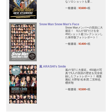
なソロショットも要...
一般書籍 :
¥1600
+税
Snow Man Snow Man's Face
Snow Manメンバーの笑顔に大
接近！ 9人の“顔”だけを全
450ショット超コレクションし
た保存版フォトレポート！
一般書籍 :
¥1400
+税
嵐 ARASHI’s Smile
嵐の“顔”に大接近。450超の写
真で5人の笑顔の歴史を完全収
録したフォトレポート！ 相葉
雅紀 大野智 松本潤 二宮和也
櫻井翔
一般書籍 :
¥1500
+税