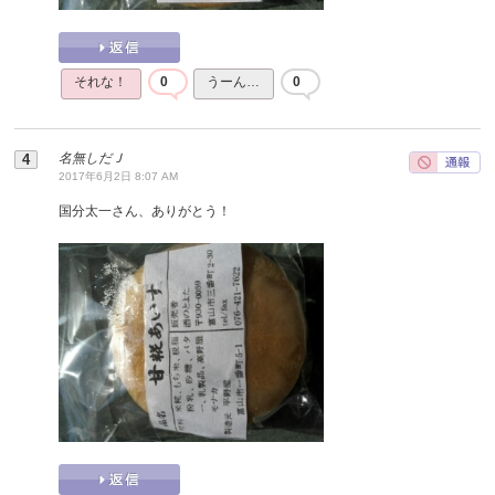
それな！
0
うーん…
0
名無しだＪ
2017年6月2日 8:07 AM
国分太一さん、ありがとう！