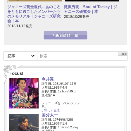
ジャニーズ黄金世代～あのころ
滝沢秀明 Soul of Tackey｜ジ
をともに過ごしたメンバーたち
ャニーズ研究会｜本
のメモリアル｜ジャニーズ研究
2018/10/29発売
会｜本
2018/11/12発売
Focus!
今井翼
誕生日: 1981年10月17日
入所日:1995年4月
身長/ 体重: 171cm/50kg
血液型: A
ジャニーズきってのラテン
男。
詳しく見る
国分太一
誕生日: 1974年9月2日
入所日:1988年1月
身長/ 体重: 167cm/52.7kg
血液型: O