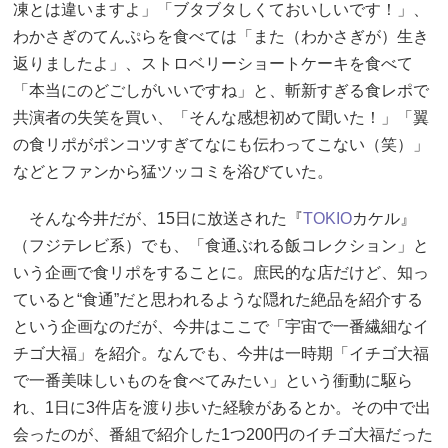
凍とは違いますよ」「ブタブタしくておいしいです！」、
わかさぎのてんぷらを食べては「また（わかさぎが）生き
返りましたよ」、ストロベリーショートケーキを食べて
「本当にのどごしがいいですね」と、斬新すぎる食レポで
共演者の失笑を買い、「そんな感想初めて聞いた！」「翼
の食リポがポンコツすぎてなにも伝わってこない（笑）」
などとファンから猛ツッコミを浴びていた。
そんな今井だが、15日に放送された『
TOKIO
カケル』
（フジテレビ系）でも、「食通ぶれる飯コレクション」と
いう企画で食リポをすることに。庶民的な店だけど、知っ
ていると“食通”だと思われるような隠れた絶品を紹介する
という企画なのだが、今井はここで「宇宙で一番繊細なイ
チゴ大福」を紹介。なんでも、今井は一時期「イチゴ大福
で一番美味しいものを食べてみたい」という衝動に駆ら
れ、1日に3件店を渡り歩いた経験があるとか。その中で出
会ったのが、番組で紹介した1つ200円のイチゴ大福だった