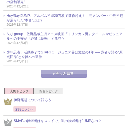
の店舗販売”
2025年12月21日
Hey!Say!JUMP、アルバム初週20万枚で前作超え！ 元メンバー・中島裕翔
が漏らした“本音”とは？
2025年12月7日
Aぇ! group・佐野晶哉主演アニメ映画『トリツカレ男』タイトルやビジュア
ルへの不安が「絶賛に反転」するワケ
2025年12月3日
少年忍者、活動終了でSTARTO・ジュニア界は激動の1年 ── 識者が語る“原
点回帰”と今後への期待
2025年12月1日
人気トピック
新着トピック
伊野尾慧について語ろう
238
コメント
SMAPの後継者はキスマイで、嵐の後継者はJUMPなの？