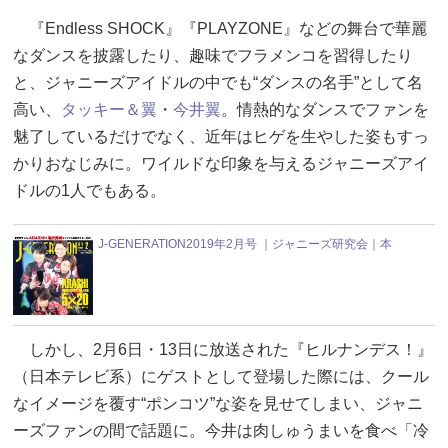
『Endless SHOCK』『PLAYZONE』などの舞台で華麗
なダンスを披露したり、趣味でフラメンコを習得したり
と、ジャニーズアイドルの中でも“ダンスの名手”として名
高い、
タッキー＆翼
・
今井翼
。情熱的なダンスでファンを
魅了しているだけでなく、近年はヒゲを生やした姿もすっ
かりおなじみに。ワイルドな印象を与えるジャニーズアイ
ドルの1人でもある。
J-GENERATION2019年2月号 ｜ジャニーズ研究会｜本
しかし、2月6日・13日に放送された『ヒルナンデス！』
（日本テレビ系）にゲストとして登場した際には、クール
なイメージを覆す“ポンコツ”な姿を見せてしまい、ジャニ
ーズファンの間で話題に。今井は肉しゅうまいを食べ「冷