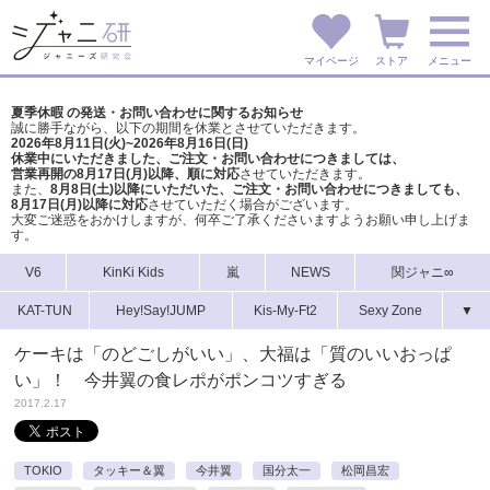
マイページ
ストア
メニュー
夏季休暇 の発送・お問い合わせに関するお知らせ
誠に勝手ながら、以下の期間を休業とさせていただきます。
2026年8月11日(火)~2026年8月16日(日)
休業中にいただきました、ご注文・お問い合わせにつきましては、
営業再開の8月17日(月)以降、順に対応
させていただきます。
また、
8月8日(土)以降にいただいた、ご注文・
お問い合わせにつきましても、
8月17日(月)以降に対応
させていただく場合がございます。
大変ご迷惑をおかけしますが、
何卒ご了承くださいますようお願い申し上げま
す。
V6
KinKi Kids
嵐
NEWS
関ジャニ∞
KAT-TUN
Hey!Say!JUMP
Kis-My-Ft2
Sexy Zone
▼
ケーキは「のどごしがいい」、大福は「質のいいおっぱ
い」！ 今井翼の食レポがポンコツすぎる
2017.2.17
TOKIO
タッキー＆翼
今井翼
国分太一
松岡昌宏