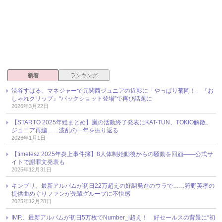
新着
ランキング
渋谷すばる、マネジャーで元関西ジュニアの近影に「やっぱり菊岡！」『お
しゃれクリップ』“バックショット登場”で再び話題に
2026年3月22日
【STARTO 2025年総まとめ】嵐の活動終了発表にKAT-TUN、TOKIO解散、
ジュニア再編……波乱の一年を振り返る
2026年1月1日
【timelesz 2025年炎上事件簿】8人体制始動後からの騒動を回顧――公式サ
イトで謝罪文発表も
2025年12月31日
キンプリ、最新アルバムが初日22万超えの好調発進のウラで……狩野英孝の
提供曲めぐりファンが先輩グループに不快感
2025年12月28日
IMP.、最新アルバムが初日5万枚でNumber_i超え！ 好セールスの背景に“初