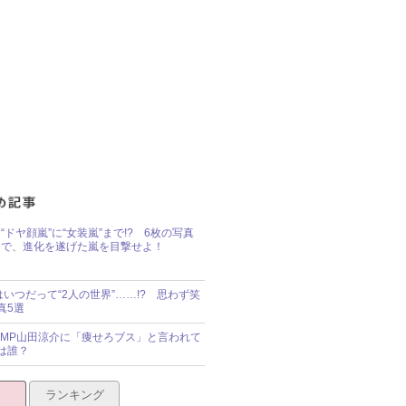
“ドヤ顔嵐”に“女装嵐”まで!? 6枚の写真
で、進化を遂げた嵐を目撃せよ！
idsはいつだって“2人の世界”……!? 思わず笑
真5選
y!JUMP山田涼介に「痩せろブス」と言われて
は誰？
ランキング