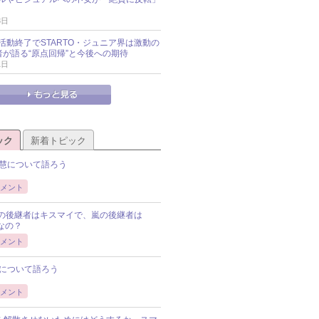
3日
活動終了でSTARTO・ジュニア界は激動の
識者が語る“原点回帰”と今後への期待
1日
ック
新着トピック
慧について語ろう
メント
Pの後継者はキスマイで、嵐の後継者は
Pなの？
メント
について語ろう
メント