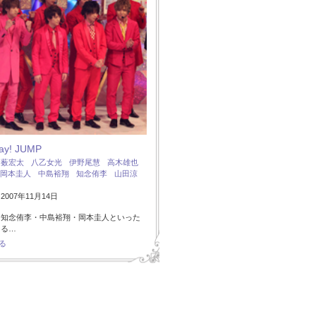
Say! JUMP
：
薮宏太
八乙女光
伊野尾慧
高木雄也
岡本圭人
中島裕翔
知念侑李
山田涼
007年11月14日
・知念侑李・中島裕翔・岡本圭人といった
ある…
る