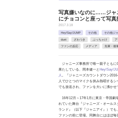
写真嫌いなのに……ジャ
にチョコンと座って写真
2017.3.18
Hey!Say!JUMP
その他
その他ジ
duet
ざわつき
ぶっちゃけ
ア
ファンの反応
メディア
先輩・後
ジャニーズ事務所で唯一親子ともにC
果たしている、岡本健一と
Hey!Say!J
人
。『ジャニーズカウントダウン2016-
人でひとつのマイクを挟み熱唱するシ
でも放送され、ファンを大いに沸かせ
16年12月～17年1月に東京・帝国劇
れていた舞台『ジャニーズ・オールス
ランド』（以下『ジャニアイ』）でも
ファンの前に登場。同舞台にはほぼ毎