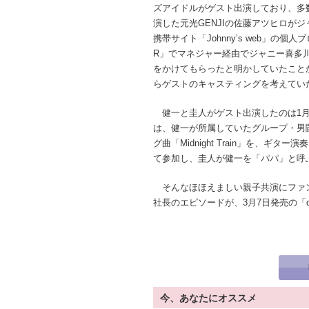
ズアイドルがゲスト出演しており、多
演した元光GENJIの佐藤アツヒロが
携帯サイト「Johnny’s web」の個人
R」でマネジャー経由でジャニー喜多
をかけてもらったと明かしていたこと
らゲストのキャスティングを考えてい
健一と圭人がゲスト出演したのは1月
は、健一が所属していたグループ・男闘
グ曲「Midnight Train」を、ギタ
て参加し、圭人が健一を「パパ」と呼
そんなほほえましい親子共演にファ
社長のエピソードが、3月7日発売の「
今、あなたにオススメ