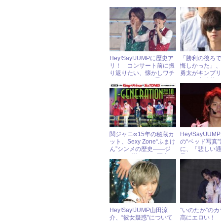
Hey!Say!JUMPに歴史ア
「勝利の後ろ
リ！ コンサート前に振
悔しかった」、J
り返りたい、懐かしワチ
勇太がキンプ
ャワチャフォト5選
ューに意欲的
関ジャニ∞15年の秘蔵カ
Hey!Say!JU
ット、Sexy Zone“ふまけ
の“ベッド写真
ん”シンメの歴史――ジ
に、「悲しい
ャニーズ懐かしの写真
呆れる」とフ
ワケ
Hey!Say!JUMP山田涼
“いのたか”の
介、“彼女疑惑”について
高にエロい！