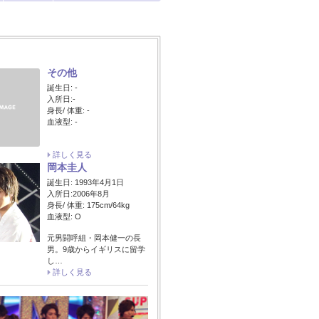
その他
誕生日: -
入所日:-
身長/ 体重: -
血液型: -
詳しく見る
岡本圭人
誕生日: 1993年4月1日
入所日:2006年8月
身長/ 体重: 175cm/64kg
血液型: O
元男闘呼組・岡本健一の長
男。9歳からイギリスに留学
し…
詳しく見る