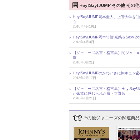
Hey!Say!JUMP その他 
Hey!Say!JUMP岡本圭人、上智大
も
2018年4月19日
Hey!Say!JUMP岡本“3留”疑惑＆S
2018年4月4日
【ジャニーズ名言・格言集】関ジャニ∞
貴
2018年3月2日
Hey!Say!JUMPのかわいさに胸キュ
2018年2月17日
【ジャニーズ名言・格言集】Hey!Sa
が家族に感じられた嵐・大野智
2018年1月21日
その他ジャニーズの関連商品