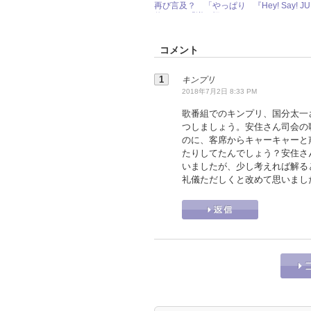
再び言及？ 「やっぱり
『Hey! Say! 
信じる」「逆に怪しい」
Love Makes th
と賛否両論！
の中身をチラ
コメント
キンプリ
2018年7月2日 8:33 PM
歌番組でのキンプリ、国分太一
つしましょう。安住さん司会の
のに、客席からキャーキャーと
たりしてたんでしょう？安住さ
いましたが、少し考えれば解る
礼儀ただしくと改めて思いまし