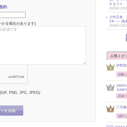
するワケ
規約
2025年12月
少年忍者、
1年 ── 
かかる場合があります)
2025年12月
人気トピ
伊野尾
238
コ
SMA
JUM
 (GIF, PNG, JPG, JPEG):
214
コ
三宅健
107
コ