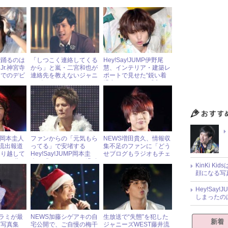
で踊るのは
「しつこく連絡してくる
Hey!Say!JUMP伊野尾
r.神宮寺
から」と嵐・二宮和也が
慧、インテリア・建築レ
リでのデビ
連絡先を教えないジャニ
ポートで見せた“鋭い着
ーズアイドルとは？
眼点”にファンも感心
MP岡本圭人
ファンからの「元気もら
NEWS増田貴久、情報収
”流出報道
ってる」で安堵する
集不足のファンに「どう
通り越して
Hey!Say!JUMP岡本圭
せブログもラジオもチェ
ァンが嘆く
人、『いただき～』過酷
ックしてない」とむつく
KinKi K
ロケの裏側を明かす！
れ気味
顔になる写
Hey!Sa
しまったの
カラミが最
NEWS加藤シゲアキの自
生放送で“失態”を犯した
新着
 写真集
宅公開で、ご自慢の梅干
ジャニーズWEST藤井流