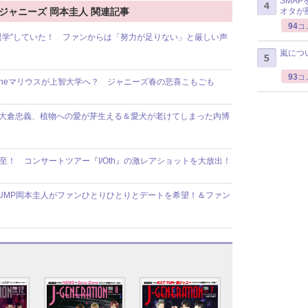
SMA
オタが
その他ジャニーズ 岡本圭人 関連記事
94
コ
学を“退学”していた！ ファンからは「努力が足りない」と厳しい声
嵐につ
93
コ
exy Zoneマリウスが上智大学へ？ ジャニーズ春の悲喜こもごも
大倉忠義、植物への愛が芽生える＆愛犬が老けてしまった内博
ン必至！ コンサートツアー『I/Oth』の激レアショットを大放出！
y!JUMP岡本圭人がファンひとりひとりとデートを希望！＆ファン