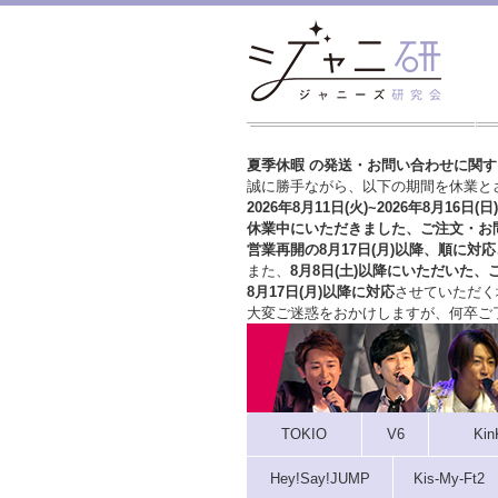
夏季休暇 の発送・お問い合わせに関
誠に勝手ながら、以下の期間を休業と
2026年8月11日(火)~2026年8月16日(日)
休業中にいただきました、ご注文・お
営業再開の8月17日(月)以降、順に対応
また、
8月8日(土)以降にいただいた、
8月17日(月)以降に対応
させていただく
大変ご迷惑をおかけしますが、
何卒ご
TOKIO
V6
Kin
Hey!Say!JUMP
Kis-My-Ft2