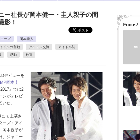
ニー社長が岡本健一・圭人親子の間
撮影！
Focus!
ャニーズ
岡本圭人
イドルの言動
アイドル交流
アイドル誌
輩
感動
歓喜
Dデビューを
UMP
岡本圭
2017』では2
ーンがテレビ
ていた。
場にて上演さ
ターズ・アイ
、岡本親子が
日、ジャニー