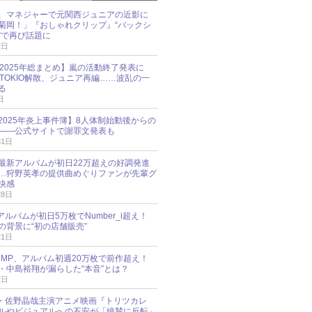
、マネジャーで元関西ジュニアの近影に
菊岡！」『おしゃれクリップ』“バックシ
”で再び話題に
2日
O 2025年総まとめ】嵐の活動終了発表に
N、TOKIO解散、ジュニア再編……波乱の一
る
日
esz 2025年炎上事件簿】8人体制始動後からの
――公式サイトで謝罪文発表も
31日
最新アルバムが初日22万超えの好調発進
…狩野英孝の提供曲めぐりファンが先輩グ
快感
28日
新アルバムが初日5万枚でNumber_i超え！
の背景に“初の店舗販売”
21日
y!JUMP、アルバム初週20万枚で前作超え！
・中島裕翔が漏らした“本音”とは？
7日
oup・佐野晶哉主演アニメ映画『トリツカレ
ルやビジュアルへの不安が「絶賛に反転」