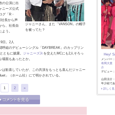
数の公演に出
ジャニーズ公式
ブログ「R・
川社長から声
ジャニーさん、また「VANSON」の帽子
から、社長自
を被ってた？
たよう。
9日。2人
呼組のデビューシングル「DAYBREAK」のカップリン
ー演奏とともに披露。
ジャニーズJr.
を交えたMCにも2人そろっ
Hey! 
ぶ場面もあったとか。
メンバー
有岡大貴
介
ンは歓喜していたが、この共演をもっとも喜んだジャニー
デビュー：2
duet」（ホーム社）にて明かされている。
山田涼介
年少組で
1
2
»
詳しく見