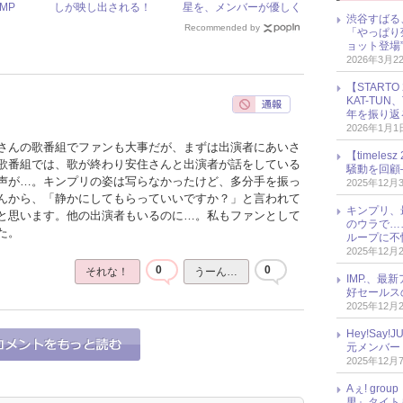
JUMP
しが映し出される！
星を、メンバーが優しく
渋谷すばる
e World』
フォロー！
Recommended by
「やっぱり
見せ
ョット登場
2026年3月2
【START
KAT-TU
年を振り返
2026年1月1
さんの歌番組でファンも大事だが、まずは出演者にあいさ
【timel
歌番組では、歌が終わり安住さんと出演者が話をしている
騒動を回顧
声が…。キンプリの姿は写らなかったけど、多分手を振っ
2025年12月
んから、「静かにしてもらっていいですか？」と言われて
キンプリ、
と思います。他の出演者もいるのに…。私もファンとして
のウラで…
た。
ループに不
2025年12月
0
0
それな！
うーん…
IMP.、最
好セールス
2025年12月
Hey!Sa
元メンバー
2025年12月
Aぇ! gr
男』タイト