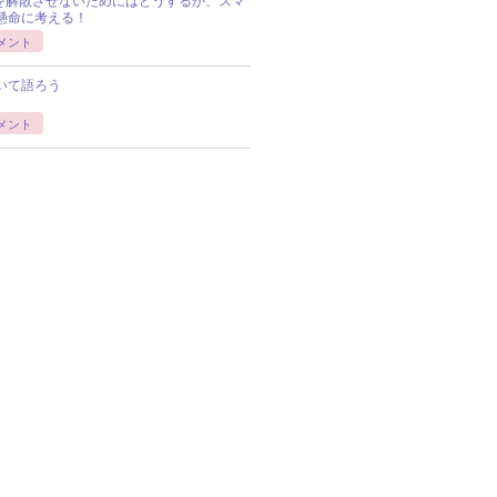
Pを解散させないためにはどうするか、スマ
懸命に考える！
メント
いて語ろう
メント