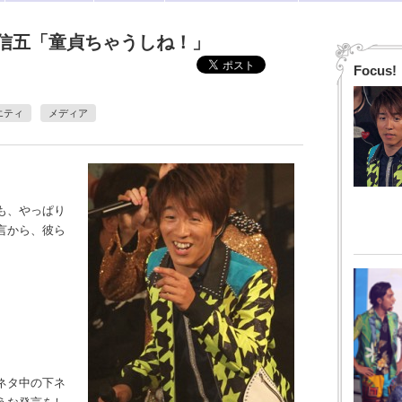
信五「童貞ちゃうしね！」
Focus!
エティ
メディア
も、やっぱり
言から、彼ら
ネタ中の下ネ