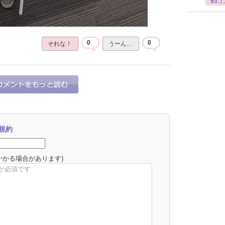
93
コ
0
0
それな！
うーん…
規約
かかる場合があります)