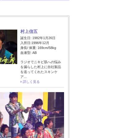
村上信五
誕生日: 1982年1月26日
入所日:1996年12月
身長/ 体重: 169cm/58kg
血液型: AB
ラジオでニキビ肌への悩み
を漏らした村上に自社製品
を送ってくれたスキンケ
ア…
詳しく見る