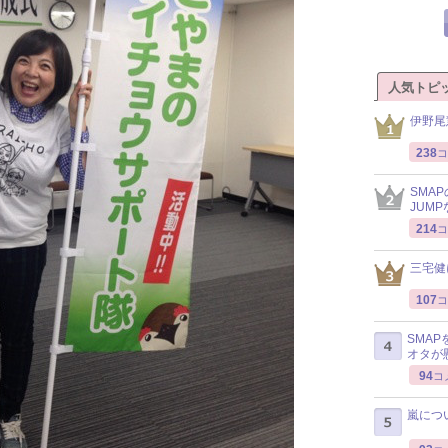
人気トピ
伊野尾
238
コ
SMA
JUM
214
コ
三宅健
107
コ
SMA
オタが
94
コ
嵐につ