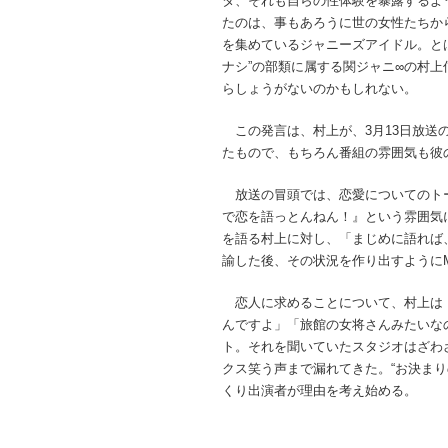
タ、それも自らの性体験を暴露するよ
たのは、事もあろうに世の女性たちか
を集めているジャニーズアイドル。とは
ナシ”の部類に属する関ジャニ∞の村上
らしょうがないのかもしれない。
この発言は、村上が、3月13日放送の
たもので、もちろん番組の雰囲気も彼
放送の冒頭では、恋愛についてのト
で恋を語っとんねん！』という雰囲気
を語る村上に対し、「まじめに語れば
諭した後、その状況を作り出すように
恋人に求めることについて、村上は
んですよ」「旅館の女将さんみたいな
ト。それを聞いていたスタジオはざわ
クス笑う声まで漏れてきた。“お決ま
くり出演者が理由を考え始める。