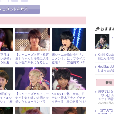
の正月は
【ジャニーズ名言・格言
関ジャニ∞横山裕が『レ
KinKi K
クレ妖怪」
集】ちゃんと湯船に入る
コメン！』にサプライズ
顔になる写
撃を回避！
山下智久＆夜になるとカ
登場！ 「交通費でパチ
ットレタスを食べるタッ
ンコしてた」“クズエピ
Hey!Sa
キー＆翼・滝沢秀明
ソード”を披露
しまったの
新着
渋谷すばる
庶民的”す
【ジャニーズカルチャー
Kis-My-Ft2北山宏光、日
「やっぱり
アイドルな
ナビ】命や絆の大切さを
テレ・青木アナとイチャ
ョット登場
ない」「麦
描いたヒューマンドラ
イチャ!? 愛のある“イジ
2026年3月2
」！
マ 大倉忠義＆中島健人
り”にファン爆笑！
出演 『生まれる。』
【START