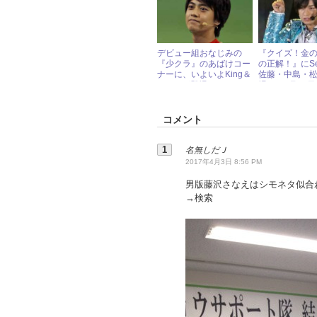
デビュー組おなじみの
『クイズ！金
『少クラ』のあばけコー
の正解！』にSex
ナーに、いよいよKing＆
佐藤・中島・
Princeが登場！
場！ 7月22
ャニーズアイ
報
コメント
名無しだＪ
2017年4月3日 8:56 PM
男版藤沢さなえはシモネタ似合
→検索