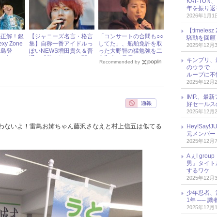
KAT-TU
年を振り返
2026年1月1
【timel
の正解！銀
【ジャニーズ名言・格言
「コンサートの合間も○○
騒動を回顧
y Zone
集】自称一番アイドルっ
してた」、船舶免許を取
2025年12月
松島登
ぽいNEWS増田貴久＆普
った大野智の猛勉強を二
日（土）ジ
通の感覚を保ちたい関ジ
宮和也が暴露！
キンプリ、
Recommended by
ドル出演情
ャニ∞渋谷すばる
のウラで…
ループに不
2025年12月
IMP.、最
好セールス
2025年12月
わないよ！雷鳥お姉ちゃん藤沢さなえと村上信五は似てる
Hey!Sa
元メンバー
2025年12月
Aぇ! gr
男』タイト
するワケ
2025年12月
少年忍者、
1年 ── 
2025年12月