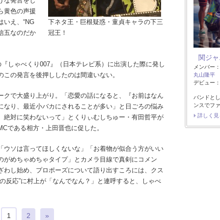
うな発言をし
ら黄色の声援
いえ、“NG
下ネタ王・巨根疑惑・童貞キャラの下三
信五なのだか
冠王！
関ジャ
『しゃべくり007』（日本テレビ系）に出演した際に発し
メンバー
のこの発言を後押ししたのは間違いない。
丸山隆平
デビュー：2
ークで大盛り上がり。「恋愛の話になると、『お前はなん
バンドと
ンスでフ
になり、最近小バカにされることが多い」と日ごろの悩み
詳しく見
、絶対に笑わないって」とくりぃむしちゅー・有田哲平が
MCである相方・上田晋也に促した。
「ウソは言ってほしくないな」「お着物が似合う方がいい
のがめちゃめちゃタイプ」とカメラ目線で真剣にコメン
ざわし始め、プロポーズについて語り出すころには、クス
りの反応”に村上が「なんでなん？」と連呼すると、しゃべ
1
2
»