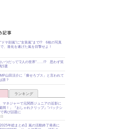
“ドヤ顔嵐”に“女装嵐”まで!? 6枚の写真
で、進化を遂げた嵐を目撃せよ！
idsはいつだって“2人の世界”……!? 思わず笑
真5選
y!JUMP山田涼介に「痩せろブス」と言われて
は誰？
ランキング
、マネジャーで元関西ジュニアの近影に
菊岡！」『おしゃれクリップ』“バックシ
”で再び話題に
2日
O 2025年総まとめ】嵐の活動終了発表に