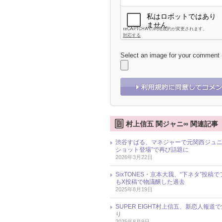
Select an image for your comment
村上信五 関ジャニ∞ 関連記事
渋谷すばる、マネジャーで元関西ジュニ
ショット登場”で再び話題に
2026年3月22日
SixTONES・京本大我、“下ネタ”投稿で
もX投稿で物議醸した過去
2025年8月19日
SUPER EIGHT村上信五、新恋人
り
2025年8月9日