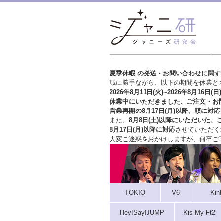
夏季休暇 の発送・お問い合わせに関
誠に勝手ながら、以下の期間を休業と
2026年8月11日(火)~2026年8月16日(日)
休業中にいただきました、ご注文・お
営業再開の8月17日(月)以降、順に対応
また、
8月8日(土)以降にいただいた、
8月17日(月)以降に対応
させていただく
大変ご迷惑をおかけしますが、
何卒ご
TOKIO
V6
Kin
Hey!Say!JUMP
Kis-My-Ft2