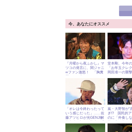
今、あなたにオススメ
『月曜から夜ふかし』マ
堂本剛、今年
ツコの発言に、関ジャニ
「お年玉クレ
∞ファン激怒！ 「胸糞
岡田准一の襲
悪い」と言われたワケ
「オレは今終わったって
嵐・大野智が“
いう感じだった」……佐
ぎ!? 国民的
藤アツヒロが光GENJI解
のに「外食し
散当時の切ない胸中を明
茶を家で作る
かす