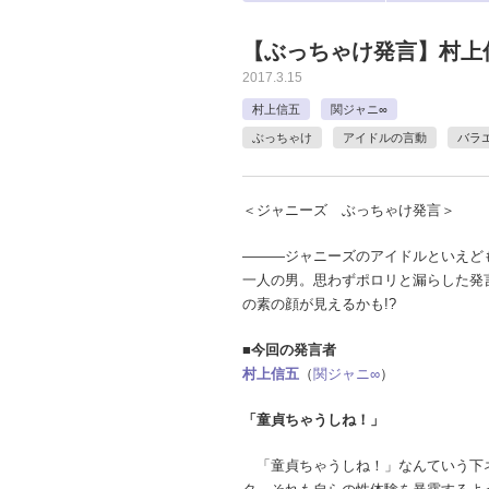
【ぶっちゃけ発言】村上
2017.3.15
村上信五
関ジャニ∞
ぶっちゃけ
アイドルの言動
バラ
＜ジャニーズ ぶっちゃけ発言＞
―――ジャニーズのアイドルといえど
一人の男。思わずポロリと漏らした発
の素の顔が見えるかも!?
■今回の発言者
村上信五
（
関ジャニ∞
）
「童貞ちゃうしね！」
「童貞ちゃうしね！」なんていう下