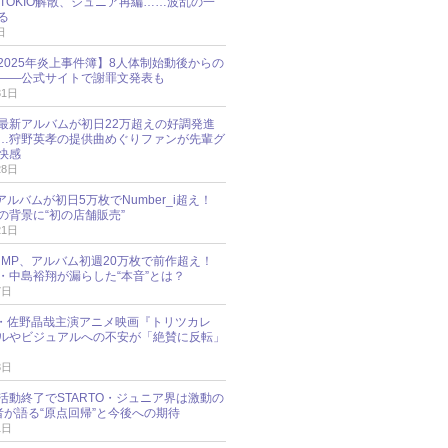
N、TOKIO解散、ジュニア再編……波乱の一
る
日
esz 2025年炎上事件簿】8人体制始動後からの
――公式サイトで謝罪文発表も
31日
最新アルバムが初日22万超えの好調発進
…狩野英孝の提供曲めぐりファンが先輩グ
快感
28日
新アルバムが初日5万枚でNumber_i超え！
の背景に“初の店舗販売”
21日
y!JUMP、アルバム初週20万枚で前作超え！
・中島裕翔が漏らした“本音”とは？
7日
oup・佐野晶哉主演アニメ映画『トリツカレ
ルやビジュアルへの不安が「絶賛に反転」
3日
活動終了でSTARTO・ジュニア界は激動の
識者が語る“原点回帰”と今後への期待
1日