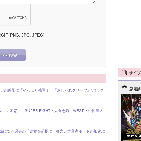
 (GIF, PNG, JPG, JPEG):
サイゾ
新着
アの近影に「やっぱり菊岡！」『おしゃれクリップ』“バック
ファン困惑……SUPER EIGHT・大倉忠義、WEST.・中間淳太
報道で気になる過去の「結婚を前提に」発言と実業家モードの加速ぶ