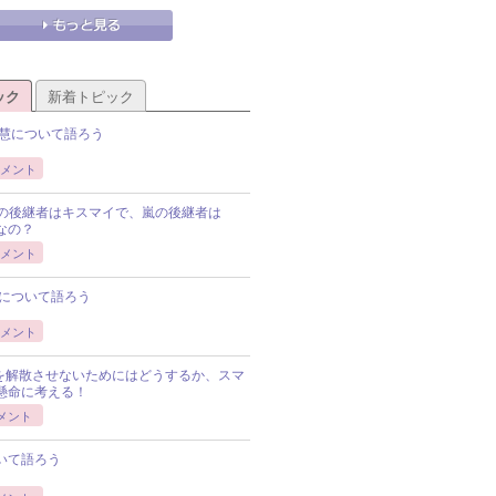
ック
新着トピック
慧について語ろう
メント
Pの後継者はキスマイで、嵐の後継者は
Pなの？
メント
について語ろう
メント
Pを解散させないためにはどうするか、スマ
懸命に考える！
メント
いて語ろう