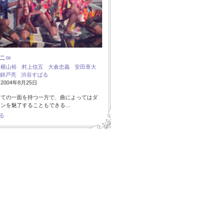
ニ∞
：
横山裕
村上信五
大倉忠義
安田章大
錦戸亮
渋谷すばる
004年8月25日
しての一面を持つ一方で、曲によってはダ
ァンを魅了することもできる…
る