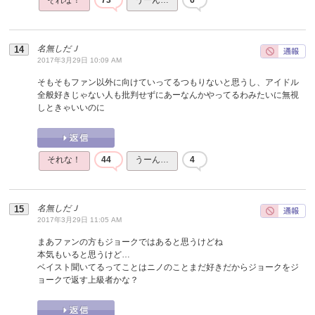
名無しだＪ
2017年3月29日 10:09 AM
そもそもファン以外に向けていってるつもりないと思うし、アイドル
全般好きじゃない人も批判せずにあーなんかやってるわみたいに無視
しときゃいいのに
それな！
44
うーん…
4
名無しだＪ
2017年3月29日 11:05 AM
まあファンの方もジョークではあると思うけどね
本気もいると思うけど…
ベイスト聞いてるってことはニノのことまだ好きだからジョークをジ
ョークで返す上級者かな？