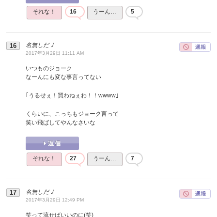
それな！
16
うーん…
5
名無しだＪ
2017年3月29日 11:11 AM
いつものジョーク
なーんにも変な事言ってない
｢うるせぇ！買わねぇわ！！wwww｣
くらいに、こっちもジョーク言って
笑い飛ばしてやんなさいな
それな！
27
うーん…
7
名無しだＪ
2017年3月29日 12:49 PM
笑って流せばいいのに(笑)