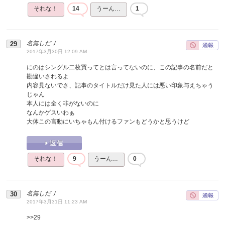
それな！
14
うーん…
1
名無しだＪ
2017年3月30日 12:09 AM
にのはシングル二枚買ってとは言ってないのに、この記事の名前だと
勘違いされるよ
内容見ないでさ、記事のタイトルだけ見た人には悪い印象与えちゃう
じゃん
本人には全く非がないのに
なんかゲスいわぁ
大体この言動にいちゃもん付けるファンもどうかと思うけど
それな！
9
うーん…
0
名無しだＪ
2017年3月31日 11:23 AM
>>
29