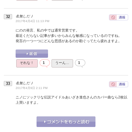
名無しだＪ
2017年4月4日 11:13 PM
にのの発言、私の中では通常営業です。
最近くだらない記事が多いからみんな敏感になっているのですね。
発言の一つ一つにどんな思惑があるのか勘ぐってたら疲れますよ。
それな！
1
うーん…
1
名無しだＪ
2017年4月9日 2:11 PM
ニノにソックリな伝説アイドルあいざき進也さんのカバー曲なら2枚以
上買いますよ。
それな！
0
うーん…
0