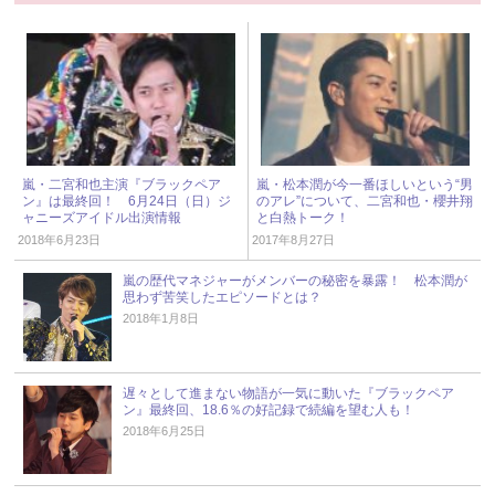
嵐・二宮和也主演『ブラックペア
嵐・松本潤が今一番ほしいという“男
ン』は最終回！ 6月24日（日）ジ
のアレ”について、二宮和也・櫻井翔
ャニーズアイドル出演情報
と白熱トーク！
2018年6月23日
2017年8月27日
嵐の歴代マネジャーがメンバーの秘密を暴露！ 松本潤が
思わず苦笑したエピソードとは？
2018年1月8日
遅々として進まない物語が一気に動いた『ブラックペア
ン』最終回、18.6％の好記録で続編を望む人も！
2018年6月25日