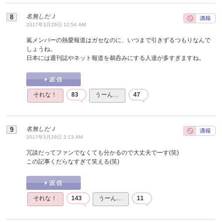
名無しだＪ
2017年3月29日 12:54 AM
嵐メンバーの熱愛報道はガセなのに、いつまで引きずるつもりなんで
しょうね。
日本には週刊誌やネット報道を鵜呑みにする人達が多すぎますね。
それな！
83
うーん…
47
名無しだＪ
2017年3月29日 2:13 AM
冗談だってファンでなくても分かるので大丈夫でーす(笑)
この記事くだらなすぎて笑える(笑)
それな！
143
うーん…
11