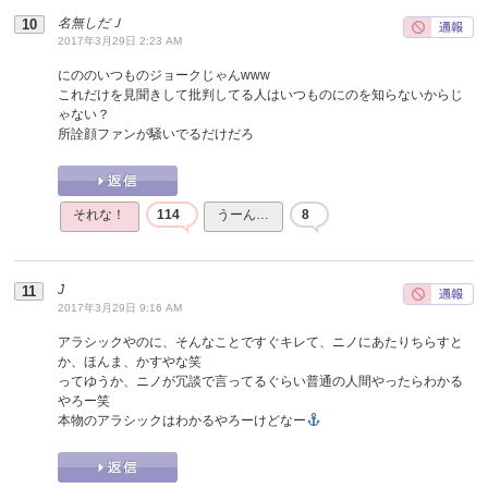
名無しだＪ
2017年3月29日 2:23 AM
にののいつものジョークじゃんwww
これだけを見聞きして批判してる人はいつものにのを知らないからじ
ゃない？
所詮顔ファンが騒いでるだけだろ
それな！
114
うーん…
8
J
2017年3月29日 9:16 AM
アラシックやのに、そんなことですぐキレて、ニノにあたりちらすと
か、ほんま、かすやな笑
ってゆうか、ニノが冗談で言ってるぐらい普通の人間やったらわかる
やろー笑
本物のアラシックはわかるやろーけどなー