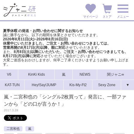
マイページ
ストア
メニュー
夏季休暇 の発送・お問い合わせに関するお知らせ
誠に勝手ながら、以下の期間を休業とさせていただきます。
2026年8月11日(火)~2026年8月16日(日)
休業中にいただきました、ご注文・お問い合わせにつきましては、
営業再開の8月17日(月)以降、順に対応
させていただきます。
また、
8月8日(土)以降にいただいた、ご注文・
お問い合わせにつきましても、
8月17日(月)以降に対応
させていただく場合がございます。
大変ご迷惑をおかけしますが、
何卒ご了承くださいますようお願い申し上げま
す。
V6
KinKi Kids
嵐
NEWS
関ジャニ∞
KAT-TUN
Hey!Say!JUMP
Kis-My-Ft2
Sexy Zone
▼
嵐・二宮和也の「シングル2枚買って」発言に、一部ファ
ンから「どの口が言うか！」
2017.3.28
二宮和也
嵐