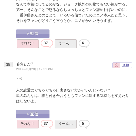
なんで本気にしてるのかな。ジョーク以外の何物でもない気がする。
第一、そんなことで怒るならちゃっちゃとファン辞めればいいのに。
一番伊藤さんとのことで、いろいろ傷ついたのはニノ本人だと思う。
それをファンがどうこう言うとか、ニノがかわいそうすぎ。
それな！
37
うーん…
6
名無しだJ
2017年3月29日 12:51 PM
>>
6
人の恋愛にぐちゃぐちゃ口出さない方がいいんじゃない？
嵐のみんなは、誰と付き合おうともファンに対する気持ちを変えたり
はしないよ。
それな！
37
うーん…
5