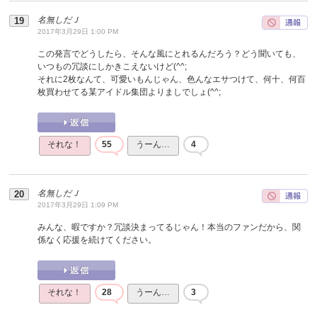
名無しだＪ
2017年3月29日 1:00 PM
この発言でどうしたら、そんな風にとれるんだろう？どう聞いても、
いつもの冗談にしかきこえないけど(^^;
それに2枚なんて、可愛いもんじゃん、色んなエサつけて、何十、何百
枚買わせてる某アイドル集団よりましでしょ(^^;
それな！
55
うーん…
4
名無しだＪ
2017年3月29日 1:09 PM
みんな、暇ですか？冗談決まってるじゃん！本当のファンだから、関
係なく応援を続けてください。
それな！
28
うーん…
3