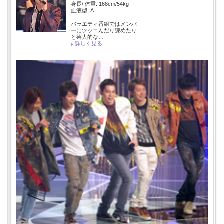
身長/ 体重: 168cm/54kg
血液型: A
バラエティ番組ではメンバ
ーにツッコんだり諌めたり
と芸人的な…
詳しく見る