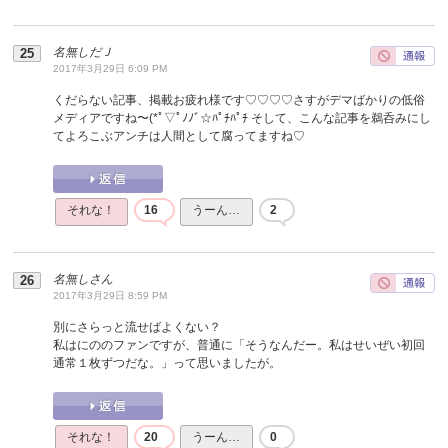
名無しだＪ
2017年3月29日 6:09 PM
くだらない記事、掲載お疲れ様です♡♡♡♡さすがデマばかりの低俗
メディアですね〜(*ﾟ▽ﾟﾉﾉﾞ☆ﾊﾟﾁﾊﾟﾁ そして、こんな記事を鵜呑みにし
てよろこぶアンチは人間として腐ってますね♡
それな！
16
うーん…
2
名無しさん
2017年3月29日 8:59 PM
別にさらっと流せばよくない？
私はにののファンですが、普通に「そうなんだー。私はせいぜい初回
通常１枚ずつだな。」って思いましたが。
それな！
20
うーん…
0