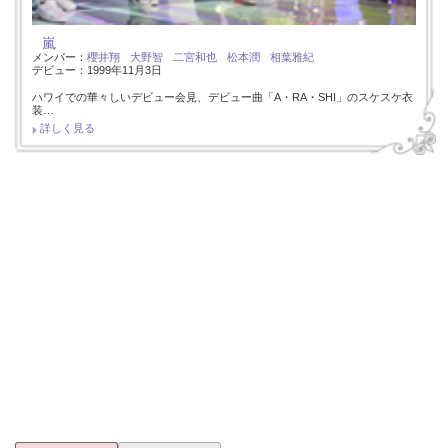
嵐
メンバー：
櫻井翔
大野智
二宮和也
松本潤
相葉雅紀
デビュー：1999年11月3日
ハワイでの華々しいデビュー会見、デビュー曲「A・RA・SHI」のスケスケ衣
装…
詳しく見る