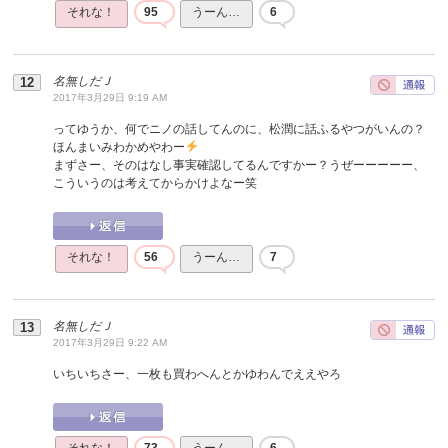
それな！
95
うーん…
6
名無しだＪ
2017年3月29日 9:19 AM
ってゆうか、何でニノの話してんのに、松潤に話ふるやつがいんの？
ほんまいみわかめやわー
まずさー、そのはなし事実確認してるんですかー？うぜーーーーー、
こういうのは考えてからかけよなー笑
それな！
56
うーん…
7
名無しだＪ
2017年3月29日 9:22 AM
いちいちさー、一枚も買わへんとかゆわんでええやろ
それな！
73
うーん…
6