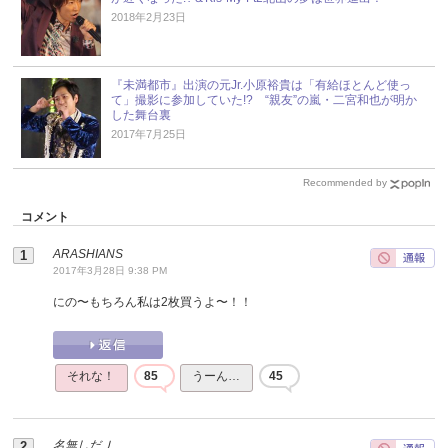
2018年2月23日
『未満都市』出演の元Jr.小原裕貴は「有給ほとんど使っ
て」撮影に参加していた!? “親友”の嵐・二宮和也が明か
した舞台裏
2017年7月25日
Recommended by
コメント
ARASHIANS
2017年3月28日 9:38 PM
にの〜もちろん私は2枚買うよ〜！！
それな！
85
うーん…
45
名無しだＪ