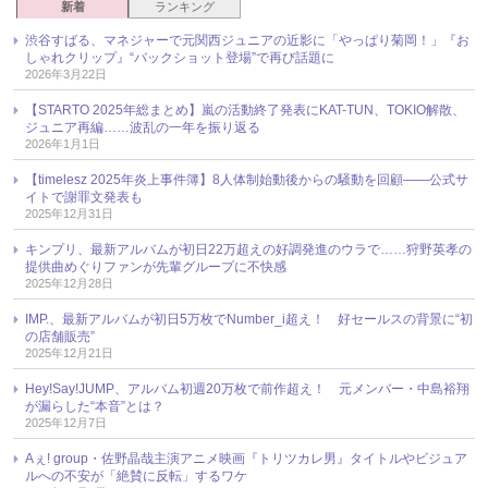
新着
ランキング
渋谷すばる、マネジャーで元関西ジュニアの近影に「やっぱり菊岡！」『お
しゃれクリップ』“バックショット登場”で再び話題に
2026年3月22日
【STARTO 2025年総まとめ】嵐の活動終了発表にKAT-TUN、TOKIO解散、
ジュニア再編……波乱の一年を振り返る
2026年1月1日
【timelesz 2025年炎上事件簿】8人体制始動後からの騒動を回顧――公式サ
イトで謝罪文発表も
2025年12月31日
キンプリ、最新アルバムが初日22万超えの好調発進のウラで……狩野英孝の
提供曲めぐりファンが先輩グループに不快感
2025年12月28日
IMP.、最新アルバムが初日5万枚でNumber_i超え！ 好セールスの背景に“初
の店舗販売”
2025年12月21日
Hey!Say!JUMP、アルバム初週20万枚で前作超え！ 元メンバー・中島裕翔
が漏らした“本音”とは？
2025年12月7日
Aぇ! group・佐野晶哉主演アニメ映画『トリツカレ男』タイトルやビジュア
ルへの不安が「絶賛に反転」するワケ