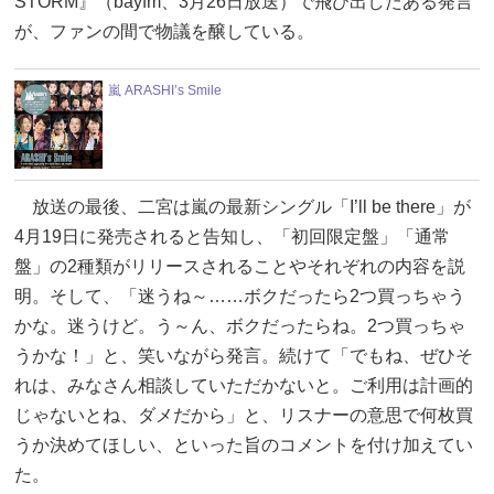
STORM』（bayfm、3月26日放送）で飛び出したある発言
が、ファンの間で物議を醸している。
嵐 ARASHI’s Smile
放送の最後、二宮は嵐の最新シングル「I’ll be there」が
4月19日に発売されると告知し、「初回限定盤」「通常
盤」の2種類がリリースされることやそれぞれの内容を説
明。そして、「迷うね～……ボクだったら2つ買っちゃう
かな。迷うけど。う～ん、ボクだったらね。2つ買っちゃ
うかな！」と、笑いながら発言。続けて「でもね、ぜひそ
れは、みなさん相談していただかないと。ご利用は計画的
じゃないとね、ダメだから」と、リスナーの意思で何枚買
うか決めてほしい、といった旨のコメントを付け加えてい
た。