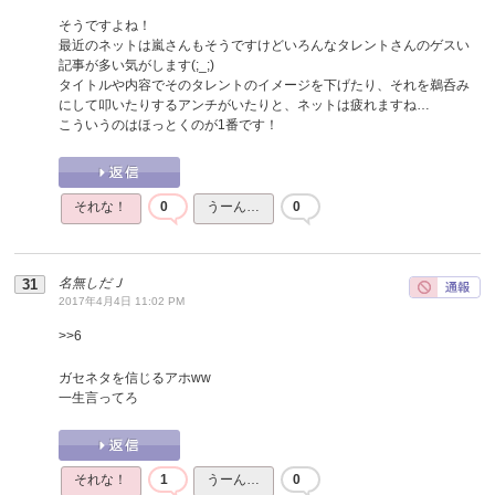
そうですよね！
最近のネットは嵐さんもそうですけどいろんなタレントさんのゲスい
記事が多い気がします(;_;)
タイトルや内容でそのタレントのイメージを下げたり、それを鵜呑み
にして叩いたりするアンチがいたりと、ネットは疲れますね…
こういうのはほっとくのが1番です！
それな！
0
うーん…
0
名無しだＪ
2017年4月4日 11:02 PM
>>
6
ガセネタを信じるアホww
一生言ってろ
それな！
1
うーん…
0