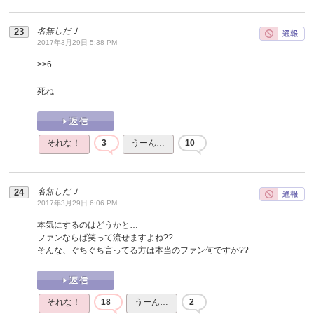
名無しだＪ
2017年3月29日 5:38 PM
>>
6
死ね
それな！
3
うーん…
10
名無しだＪ
2017年3月29日 6:06 PM
本気にするのはどうかと…
ファンならば笑って流せますよね??
そんな、ぐちぐち言ってる方は本当のファン何ですか??
それな！
18
うーん…
2