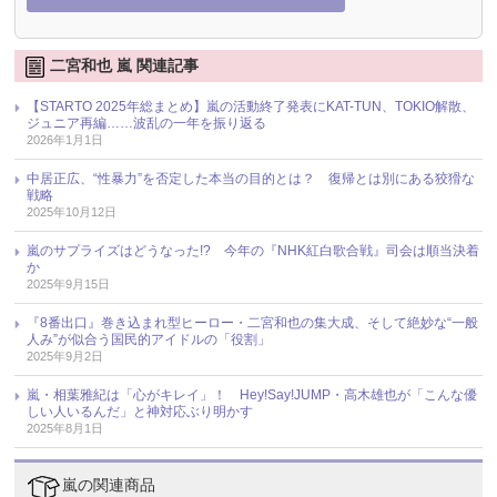
二宮和也 嵐 関連記事
【STARTO 2025年総まとめ】嵐の活動終了発表にKAT-TUN、TOKIO解散、
ジュニア再編……波乱の一年を振り返る
2026年1月1日
中居正広、“性暴力”を否定した本当の目的とは？ 復帰とは別にある狡猾な
戦略
2025年10月12日
嵐のサプライズはどうなった!? 今年の『NHK紅白歌合戦』司会は順当決着
か
2025年9月15日
『8番出口』巻き込まれ型ヒーロー・二宮和也の集大成、そして絶妙な“一般
人み”が似合う国民的アイドルの「役割」
2025年9月2日
嵐・相葉雅紀は「心がキレイ」！ Hey!Say!JUMP・高木雄也が「こんな優
しい人いるんだ」と神対応ぶり明かす
2025年8月1日
嵐の関連商品