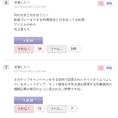
名無しだＪ
2017年3月29日 12:44 AM
匂わせ女と付き合うニノ
飲尿プレーまでするAV整形女と付き合ってる松潤
アイドルやめろ
売上落ちろ
それな！
34
うーん…
145
名無しだＪ
2017年3月29日 12:45 AM
ネガティブキャンペーンをする目的で設置されたサイトがうようよし
ているネットメディア。ネット報道を牛耳る側が誘導する印象操作の
煽動記事が毎日のように流されるご時勢ですね。
それな！
71
うーん…
7