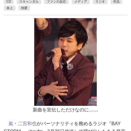
CD
スキャンダル
ファンの反応
メディア
ラジオ
作品
炎上
熱愛
新曲を宣伝しただけなのに……
嵐
・
二宮和也
がパーソナリティを務めるラジオ『BAY