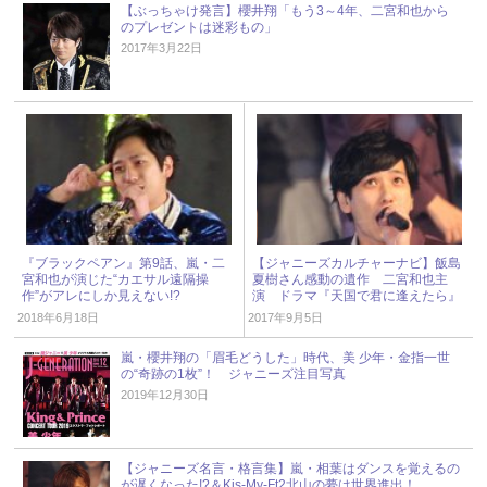
【ぶっちゃけ発言】櫻井翔「もう3～4年、二宮和也から
のプレゼントは迷彩もの」
2017年3月22日
『ブラックペアン』第9話、嵐・二
【ジャニーズカルチャーナビ】飯島
宮和也が演じた“カエサル遠隔操
夏樹さん感動の遺作 二宮和也主
作”がアレにしか見えない!?
演 ドラマ『天国で君に逢えたら』
2018年6月18日
2017年9月5日
嵐・櫻井翔の「眉毛どうした」時代、美 少年・金指一世
の“奇跡の1枚”！ ジャニーズ注目写真
2019年12月30日
【ジャニーズ名言・格言集】嵐・相葉はダンスを覚えるの
が遅くなった!?＆Kis-My-Ft2北山の夢は世界進出！