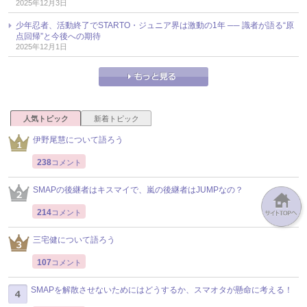
2025年12月3日
少年忍者、活動終了でSTARTO・ジュニア界は激動の1年 ── 識者が語る“原
点回帰”と今後への期待
2025年12月1日
人気トピック
新着トピック
伊野尾慧について語ろう
238
コメント
SMAPの後継者はキスマイで、嵐の後継者はJUMPなの？
214
コメント
三宅健について語ろう
107
コメント
SMAPを解散させないためにはどうするか、スマオタが懸命に考える！