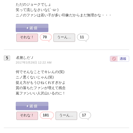
ただのジョークでしょ
笑って流しなさいな(;´･ω･)
ニノのファンは若い子が多い印象だからまだ無理かな・・・
それな！
70
うーん…
11
名無しだＪ
2017年3月29日 12:22 AM
何でそんなことでキレんの(笑)
ニノ悪くないじゃん(笑)
捉え方がもうひねくれすぎかよ
質の落ちたファンが増えて残念
嵐ファンいい人沢山いるのに！
それな！
181
うーん…
17