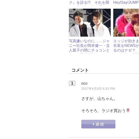
ク』を語る!? それを聞
Hey!Say!JU
いて小山慶一郎が思わ
人、『いただ
ず......
ロケの裏側を
写真嫌いなのに……ジャ
エッジが効き
ニー社長が岡本健一・圭
衣装をNEWS
人親子の間にチョコンと
るのはナゼ？
座って写真撮影！
イン担当・増
の秘密を明か
コメント
rico
2017年4月3日 6:32 PM
さすが、山ちゃん。
そろそろ、ラジオ買おう