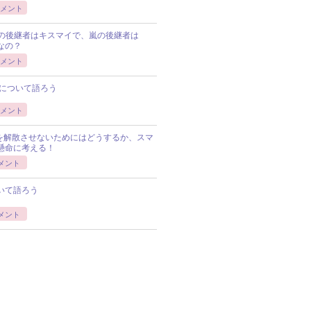
メント
Pの後継者はキスマイで、嵐の後継者は
Pなの？
メント
について語ろう
メント
Pを解散させないためにはどうするか、スマ
懸命に考える！
メント
いて語ろう
メント