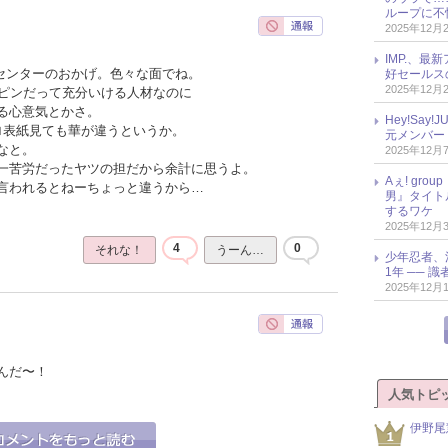
ループに不
2025年12月
IMP.、最
がセンターのおかげ。色々な面でね。
好セールス
2025年12月
。ピンだって充分いける人材なのに
る心意気とかさ。
Hey!Sa
ロ表紙見ても華が違うというか。
元メンバー
なと。
2025年12月
一苦労だったヤツの担だから余計に思うよ。
Aぇ! gr
言われるとねーちょっと違うから…
男』タイト
するワケ
2025年12月
4
0
それな！
うーん…
少年忍者、
1年 ── 
2025年12月
んだ〜！
人気トピ
伊野尾
0
0
それな！
うーん…