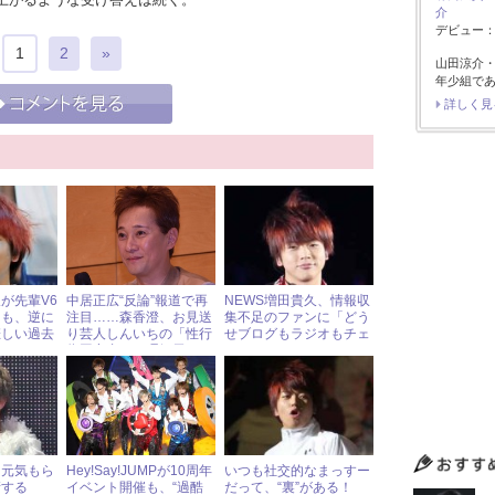
介
デビュー：2
1
2
»
山田涼介
年少組で
詳しく見
が先輩V6
中居正広“反論”報道で再
NEWS増田貴久、情報収
るも、逆に
注目……森香澄、お見送
集不足のファンに「どう
悲しい過去
り芸人しんいちの「性行
せブログもラジオもチェ
為同意書」に理解示す «
ックしてない」とむつく
ジャニーズ研究会
れ気味
「元気もら
Hey!Say!JUMPが10周年
いつも社交的なまっすー
堵する
イベント開催も、“過酷
だって、“裏”がある！