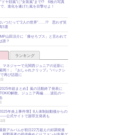
“ドヤ顔嵐”に“女装嵐”まで!? 6枚の写真
で、進化を遂げた嵐を目撃せよ！
idsはいつだって“2人の世界”……!? 思わず笑
真5選
y!JUMP山田涼介に「痩せろブス」と言われて
は誰？
ランキング
、マネジャーで元関西ジュニアの近影に
菊岡！」『おしゃれクリップ』“バックシ
”で再び話題に
2日
O 2025年総まとめ】嵐の活動終了発表に
N、TOKIO解散、ジュニア再編……波乱の一
る
日
esz 2025年炎上事件簿】8人体制始動後からの
――公式サイトで謝罪文発表も
31日
最新アルバムが初日22万超えの好調発進
…狩野英孝の提供曲めぐりファンが先輩グ