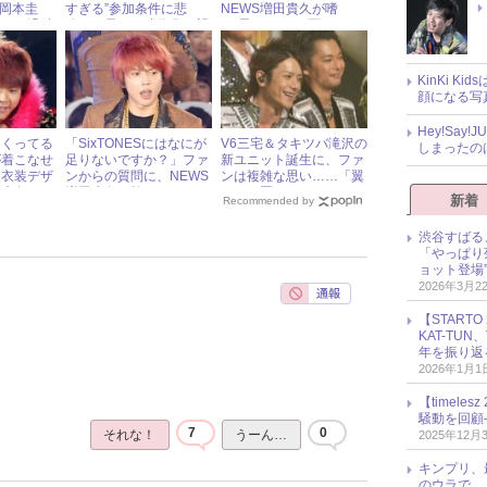
MP岡本圭
すぎる”参加条件に悲
NEWS増田貴久が嗜
き～』過酷
鳴！ 早くも映像化を望
む“男らしい”一面とは？
明かす！
む声続出
KinKi K
顔になる写
Hey!Sa
まくってる
「SixTONESにはなにが
V6三宅＆タキツバ滝沢の
しまったの
が着こなせ
足りないですか？」ファ
新ユニット誕生に、ファ
 衣装デザ
ンからの質問に、NEWS
ンは複雑な思い……「翼
田貴久がそ
増田貴久の答えは……？
くんが置いてけぼり」と
新着
Recommended by
す！
悲しむ声
渋谷すばる
「やっぱり
ョット登場
2026年3月2
【START
KAT-TU
年を振り返
2026年1月1
【timel
騒動を回顧
7
0
それな！
うーん…
2025年12月
キンプリ、
のウラで…