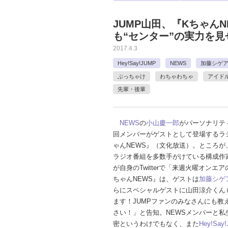
JUMP山田、『Kちゃん
も“センター”の実力を見
2017.4.3
Hey!Say!JUMP
NEWS
加藤シゲ
ぶっちゃけ
わちゃわちゃ
アイド
先輩・後輩
NEWS
の
小山慶一郎
がパーソナリテ
回メンバーがゲストとして登場するラ
ゃんNEWS』（文化放送）。ところが、
ラジオ番組を多数手がけている構成作
が自身のTwitterで「来週火曜オンエ
ちゃんNEWS』は、ゲストは
加藤シゲ
らにスペシャルゲストに山田涼介くん
ます！JUMPファンのみなさんにも教
さい！」と告知。NEWSメンバーと私
密というわけでもなく、また
Hey!Say