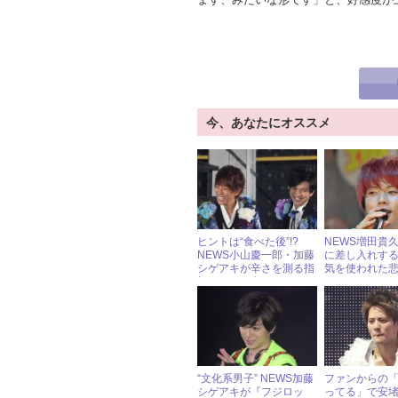
今、あなたにオススメ
ヒントは“食べた後”!?
NEWS増田貴久
NEWS小山慶一郎・加藤
に差し入れす
シゲアキが辛さを測る指
気を使われた
標について考える
“文化系男子” NEWS加藤
ファンからの
シゲアキが『フジロッ
ってる」で安