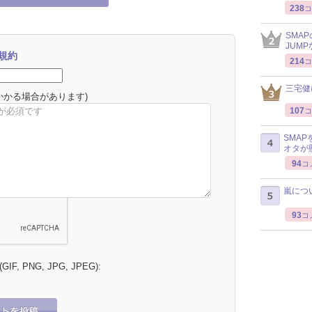
238
コ
SMA
JUM
規約
214
コ
三宅健
かかる場合があります)
107
コ
SMA
オタが
94
コ
嵐につ
93
コ
 (GIF, PNG, JPG, JPEG):