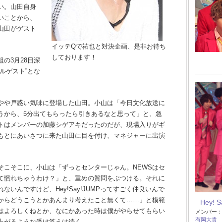
い。山田自身
いことから、
山田がゲスト
。
イッテQで祐也と対決企画、是非お待ち
しております！
の3月28日深
ルゲスト”とな
やや戸惑い気味に登場した山田。小山は「今日文化放送に
うから、5分出てもらったら引きあるなと思って」と、急
トはメンバーの加藤シゲアキだったのだが、現場入りがギ
もとにあいさつに来た山田に目を付け、マネジャーに出演
こそこに、小山は「ずっとセンターじゃん。NEWSはセ
て慣れちゃうわけ？」と、重めの質問をぶつける。それに
いんですけど、Hey!Say!JUMPってすごく仲良いんで
からどうこうとかあんまり考えたこと無くて……」と模範
Hey! 
はよろしくねとか、なにかあった時は僕がやらせてもらい
メンバー
有岡大貴
上がるような受け答えは続く。