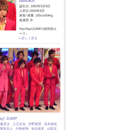
山田涼介
誕生日: 1993年5月9日
入所日:2004年8月
身長/ 体重: 165cm/54kg
血液型: B
Hey!Say!JUMPの絶対的エ
ース。
詳しく見る
Say! JUMP
：
薮宏太
八乙女光
伊野尾慧
高木雄也
岡本圭人
中島裕翔
知念侑李
山田涼