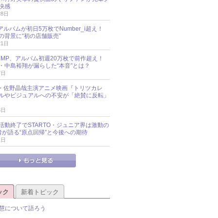
快感
28日
新アルバムが初日5万枚でNumber_i超え！
の背景に“初の店舗販売”
21日
y!JUMP、アルバム初週20万枚で前作超え！
・中島裕翔が漏らした“本音”とは？
7日
oup・佐野晶哉主演アニメ映画『トリツカレ
ルやビジュアルへの不安が「絶賛に反転」
3日
活動終了でSTARTO・ジュニア界は激動の
識者が語る“原点回帰”と今後への期待
1日
ック
新着トピック
慧について語ろう