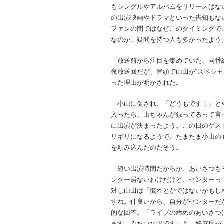
もシングルやアルバムをリリースはな
の出演映画やドラマといった告知もな
ファンの間ではなぜこのタイミングで
なのか、疑問を持つ人も多かったよう
放送前から注目を集めていた、同番組
夜放送回だが、冒頭で山田が“スペシャ
った理由が明かされた。
小山に促され、「どうもです！」と
入ったら、山ちゃんが録ってるって言
に出演が決まったよう。この日のゲス
リギリになるようで、たまたま小山の
を頼み込んだのだそう。
短い出演時間だからか、あいさつもそ
ンター居ないわけだけど、センターっ
対し山田は「慣れとかではないかもしれな
すね。仲良いから、自分がセンターだ
的な回答。「ライブの締めのあいさつ
ます、みたいな形です」と、好感度が