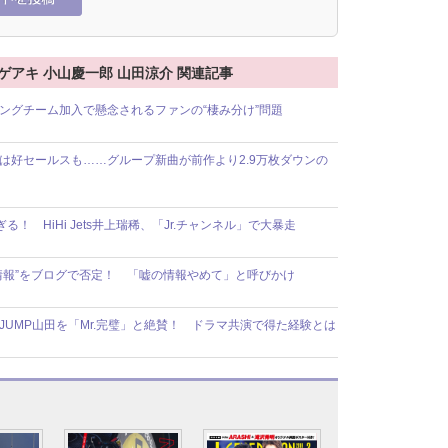
加藤シゲアキ 小山慶一郎 山田涼介 関連記事
ゲーミングチーム加入で懸念されるファンの“棲み分け”問題
ルバムは好セールスも……グループ新曲が前作より2.9万枚ダウンの
すぎる！ HiHi Jets井上瑞稀、「Jr.チャンネル」で大暴走
“目撃情報”をブログで否定！ 「嘘の情報やめて」と呼びかけ
JUMP山田を「Mr.完璧」と絶賛！ ドラマ共演で得た経験とは