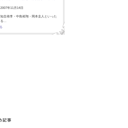
007年11月14日
・知念侑李・中島裕翔・岡本圭人といった
ある…
る