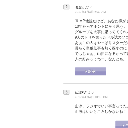
名無しだＪ
2017年4月4日 5:43 AM
JUMP他担だけど、あなた様
10年たってホントにそう思う
グループを大事に思っててくれ
9人のトリを飾ったドル誌のソ
ああこの人はやっぱりスターだ
長らく単独仕事も無く探すのに
でもじゃぁ、山担になるかって
人の好みってねー、なんとも。
山涼♥️きょう
2017年4月4日 10:30 PM
山涼、ラジオでいい事言ってた
山涼はいいところしかないね！