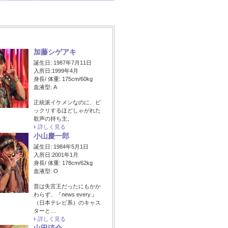
加藤シゲアキ
誕生日: 1987年7月11日
入所日:1999年4月
身長/ 体重: 175cm/60kg
血液型: A
正統派イケメンなのに、ビ
ックリするほどしゃがれた
歌声の持ち主。
詳しく見る
小山慶一郎
誕生日: 1984年5月1日
入所日:2001年1月
身長/ 体重: 178cm/62kg
血液型: O
昔は失言王だったにもかか
わらず、『news every.』
（日本テレビ系）のキャス
ターと…
詳しく見る