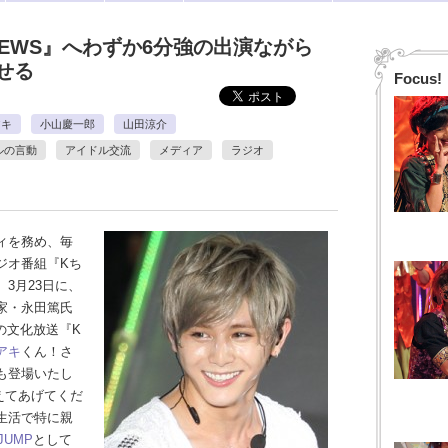
NEWS』へわずか6分強の出演ながら
せる
Focus!
アキ
小山慶一郎
山田涼介
ルの言動
アイドル交流
メディア
ラジオ
ィを務め、毎
ジオ番組『Kち
3月23日に、
家・永田篤氏
アの文化放送『K
アキ
くん！さ
も登場いたし
えてあげてくだ
生活で特に親
!JUMP
として