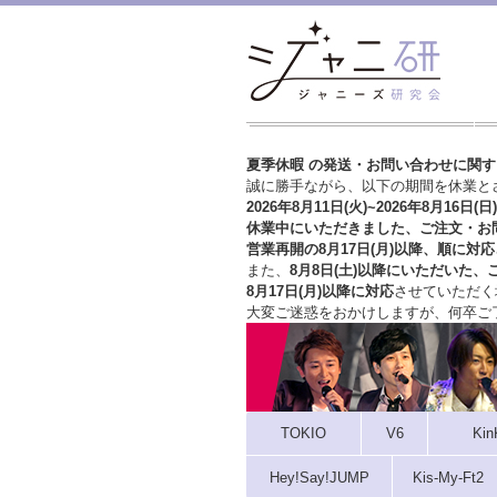
夏季休暇 の発送・お問い合わせに関
誠に勝手ながら、以下の期間を休業と
2026年8月11日(火)~2026年8月16日(日)
休業中にいただきました、ご注文・お
営業再開の8月17日(月)以降、順に対応
また、
8月8日(土)以降にいただいた、
8月17日(月)以降に対応
させていただく
大変ご迷惑をおかけしますが、
何卒ご
TOKIO
V6
Kin
Hey!Say!JUMP
Kis-My-Ft2