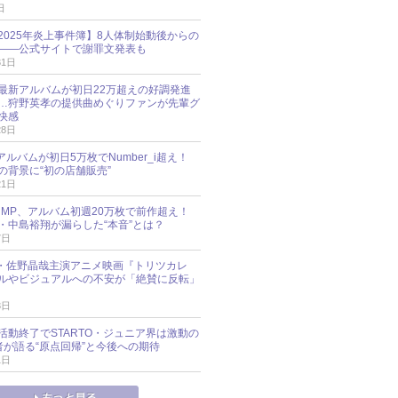
日
esz 2025年炎上事件簿】8人体制始動後からの
――公式サイトで謝罪文発表も
31日
最新アルバムが初日22万超えの好調発進
…狩野英孝の提供曲めぐりファンが先輩グ
快感
28日
新アルバムが初日5万枚でNumber_i超え！
の背景に“初の店舗販売”
21日
y!JUMP、アルバム初週20万枚で前作超え！
・中島裕翔が漏らした“本音”とは？
7日
oup・佐野晶哉主演アニメ映画『トリツカレ
ルやビジュアルへの不安が「絶賛に反転」
3日
活動終了でSTARTO・ジュニア界は激動の
識者が語る“原点回帰”と今後への期待
1日