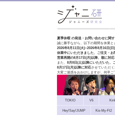
夏季休暇 の発送・お問い合わせに関
誠に勝手ながら、以下の期間を休業と
2026年8月11日(火)~2026年8月16日(日)
休業中にいただきました、ご注文・お
営業再開の8月17日(月)以降、順に対応
また、
8月8日(土)以降にいただいた、
8月17日(月)以降に対応
させていただく
大変ご迷惑をおかけしますが、
何卒ご
TOKIO
V6
Kin
Hey!Say!JUMP
Kis-My-Ft2