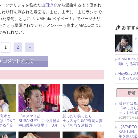
、パーソナリティを務めた
山田涼介
から選曲するよう促され
やんわり釘を刺される場面も。また、山田に「まじラジオで
た挙句、ともに『JUMP da ベイベー！』でパーソナリ
たことも暴露されていた。メンバーも高木とMACOについ
かもしれない。
1
2
»
KinKi K
顔になる写
Hey!Sa
しまったの
新着
渋谷すばる
「やっぱり
ョット登場
MP高木と
『キスマイ超
怒ったり笑ったり……
2026年3月2
玉森は「T＆T
BUSAIKU!?』に今井翼＆
Hey!Say!JUMP有岡大貴
する予定
中山優馬が登場！ 3月
が「相当な演技力！」と
【START
明かされ
15日（木）ジャニーズア
好評の『孤食ロボット』
KAT-TU
長の“作
イドル出演情報
第5話
年を振り返