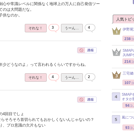
制心や常識レベルに関係なく地球上の万人に自己発信ツー
てのは大問題だな。
子供なのか。
人気トピ
3
4
それな！
うーん…
伊野尾
238
コ
SMA
JUM
214
コ
年少どうなのよ」って言われるくらいですからね。
三宅健
4
2
それな！
うーん…
107
コ
SMA
オタが
94
コ
の4回目でしょ
嵐につ
ならそろそろ首切られてもおかしくないんじゃないの？
り、プロ意識の欠片もない
93
コ