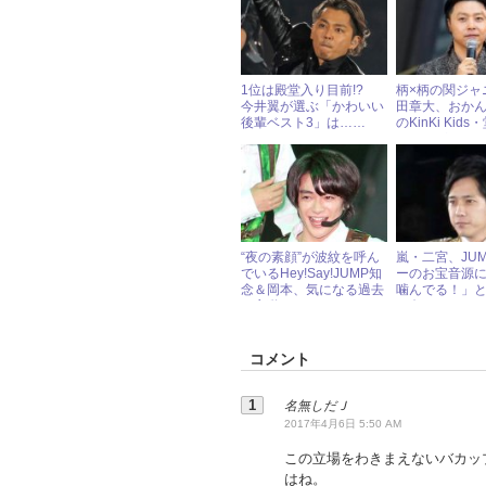
ア高校』
戦”
1位は殿堂入り目前!?
柄×柄の関ジャ
今井翼が選ぶ「かわいい
田章大、おかん
後輩ベスト3」は……
のKinKi Kid
どっちがおし
“夜の素顔”が波紋を呼ん
嵐・二宮、JU
でいるHey!Say!JUMP知
ーのお宝音源
念＆岡本、気になる過去
噛んでる！」
の言動
を向ける
コメント
名無しだＪ
2017年4月6日 5:50 AM
この立場をわきまえないバカッ
はね。