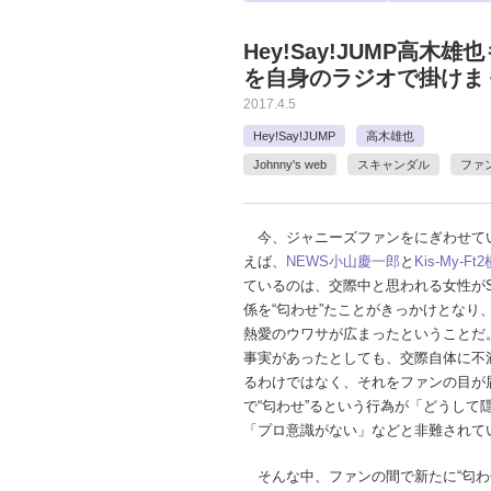
Hey!Say!JUMP高
を自身のラジオで掛けま
2017.4.5
Hey!Say!JUMP
高木雄也
Johnny's web
スキャンダル
ファ
今、ジャニーズファンをにぎわせて
えば、
NEWS
小山慶一郎
と
Kis-My-Ft2
ているのは、交際中と思われる女性がS
係を“匂わせ”たことがきっかけとなり
熱愛のウワサが広まったということだ
事実があったとしても、交際自体に不
るわけではなく、それをファンの目が
で“匂わせ”るという行為が「どうして
「プロ意識がない」などと非難されて
そんな中、ファンの間で新たに“匂わ