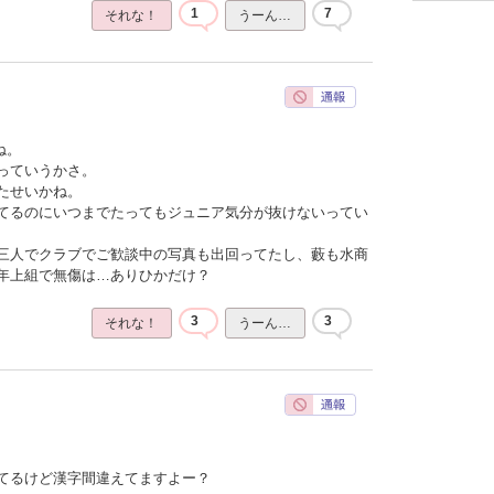
1
7
それな！
うーん…
ね。
っていうかさ。
たせいかね。
てるのにいつまでたってもジュニア気分が抜けないってい
三人でクラブでご歓談中の写真も出回ってたし、藪も水商
年上組で無傷は…ありひかだけ？
3
3
それな！
うーん…
てるけど漢字間違えてますよー？