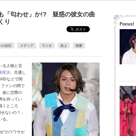
木雄也も「匂わせ」か!? 疑惑の彼女の曲
くり
Focus!
ンの反応
メディア
ラジオ
炎上
熱愛
いる人物と言
横尾渉
。共通し
NSなどで関
、ファンの間で
。仮に交際の
満を持ってい
届くところ
隠せないの？」
いる。
せ”のウワサが