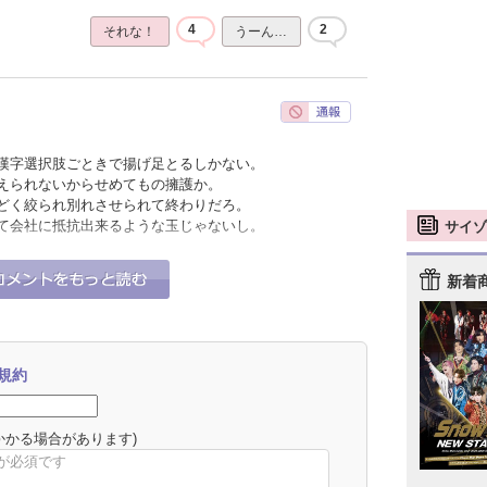
4
2
それな！
うーん…
漢字選択肢ごときで揚げ足とるしかない。
えられないからせめてもの擁護か。
どく絞られ別れさせられて終わりだろ。
て会社に抵抗出来るような玉じゃないし。
サイゾ
3
0
それな！
うーん…
新着
規約
かかる場合があります)