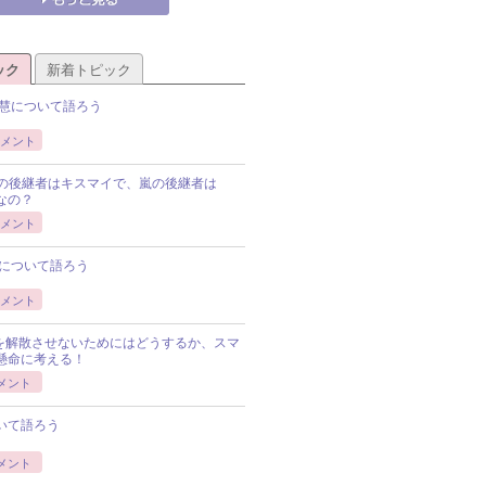
ック
新着トピック
慧について語ろう
メント
Pの後継者はキスマイで、嵐の後継者は
Pなの？
メント
について語ろう
メント
Pを解散させないためにはどうするか、スマ
懸命に考える！
メント
いて語ろう
メント