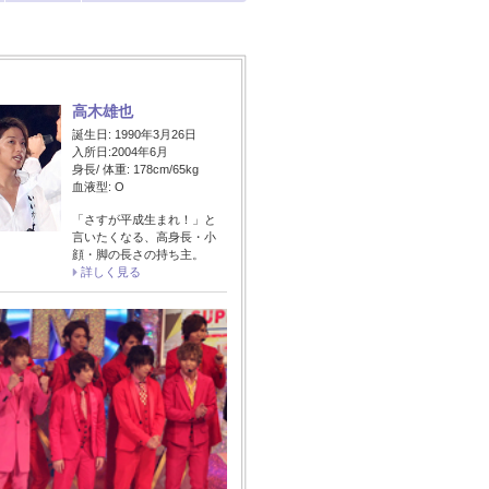
高木雄也
誕生日: 1990年3月26日
入所日:2004年6月
身長/ 体重: 178cm/65kg
血液型: O
「さすが平成生まれ！」と
言いたくなる、高身長・小
顔・脚の長さの持ち主。
詳しく見る