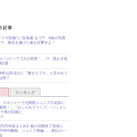
“ドヤ顔嵐”に“女装嵐”まで!? 6枚の写真
で、進化を遂げた嵐を目撃せよ！
idsはいつだって“2人の世界”……!? 思わず笑
真5選
y!JUMP山田涼介に「痩せろブス」と言われて
は誰？
ランキング
、マネジャーで元関西ジュニアの近影に
菊岡！」『おしゃれクリップ』“バックシ
”で再び話題に
2日
O 2025年総まとめ】嵐の活動終了発表に
N、TOKIO解散、ジュニア再編……波乱の一
る