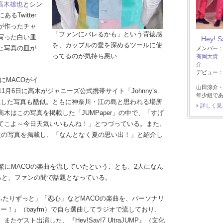
高木雄也
とシン
るTwitter
が作ったチャ
「ファンにバレるかも」という背徳感
写った白い皿
Hey! 
を、カップルの愛を深めるツールに使
た写真の皿が
メンバー
ってるのが気持ち悪い
有岡大貴
介
デビュー：2
にMACOがイ
山田涼介
月6日に高木がジャニーズ公式携帯サイト「Johnny’s
年少組で
に掲載した写真も酷似。ともに神奈川・江の島と思われる場所
詳しく見
木はこの写真を掲載した「JUMPaper」の中で、「すげ
てこよ～今日天気いいもんね！」とつづっている。また、
枚の写真を掲載し、「なんとなく夏の思い出！」と紹介し
繁にMACOの楽曲を流していたということも、2人になん
ると、ファンの間で話題となっている。
ふたりずっと」「恋心」などMACOの楽曲を、パーソナリ
イベー！』（bayfm）で自ら選曲してラジオで流しており、
スト出演した、『Hey!Say!7 UltraJUMP』（文化