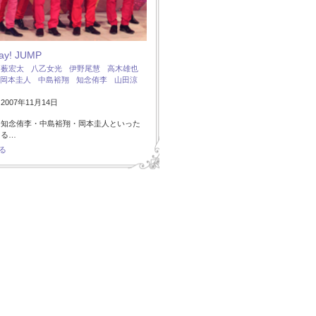
Say! JUMP
：
薮宏太
八乙女光
伊野尾慧
高木雄也
岡本圭人
中島裕翔
知念侑李
山田涼
007年11月14日
・知念侑李・中島裕翔・岡本圭人といった
ある…
る