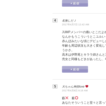
名無しだＪ
2017年4月7日 12:42 AM
JUMPメンバーの痛いとこだよ
なんかもうこういうとこユルい
赤んぼみたいな頃にデビューし
年齢も周辺状況も大きく変化し
うかさ。
高木は伊野尾とキララ姉さんと
売女と同棲もどきがあったし、
大ちゃん神担love
2017年4月8日 8:16 AM
藪
薮
あなたそういうこと堂々と言っ