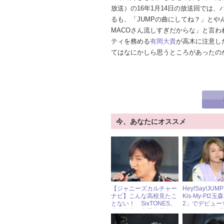
放送）の16年1月14日の放送回では
るも、「JUMPの曲にしてね？」と
MACOさん流しすぎだからな」と言われ
ティを務める
有岡大貴
が高木に注意し
てはなにかしら思うところがあったの
今、あなたにオススメ
【ジャニーズカルチャー
Hey!Say!JU
ナビ】こんな高校見たこ
Kis-My-Ft2
とない！ SixTONES、
2」でデビュー
高木雄也、宮田俊哉出
だった!? 今
演 ドラマ『私立バカレ
る、ジャニー社