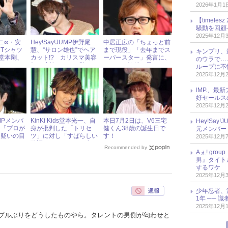
2026年1月1
【timel
騒動を回顧
2025年12月
ニ∞・安
Hey!Say!JUMP伊野尾
中居正広の「ちょっと前
Tシャツ
慧、“サロン雄也”でヘア
まで現役」「去年までス
キンプリ、
s・堂本剛、
カット!? カリスマ美容
ーパースター」発言に、
のウラで…
ゃれ？
師の腕前にファン驚き！
ファンは複雑な思い
ループに不
2025年12月
IMP.、最
好セールス
2025年12月
MPメンバ
KinKi Kids堂本光一、自
本日7月2日は、V6三宅
Hey!Sa
に「プロが
身が批判した「トリセ
健くん38歳の誕生日で
元メンバー
と疑いの目
ツ」に対し「すばらしい
す！
2025年12月
歌詞だけど……」と弁
Recommended by
明！
Aぇ! gr
男』タイト
するワケ
2025年12月
少年忍者、
1年 ── 
2025年12月
プルぶりをどうしたものやら。タレントの男側が匂わせと