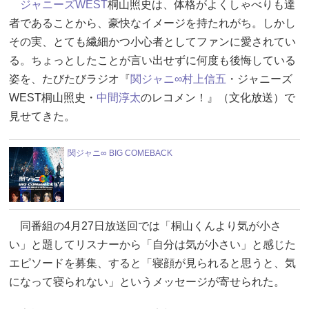
ジャニーズWEST
桐山照史は、体格がよくしゃべりも達
者であることから、豪快なイメージを持たれがち。しかし
その実、とても繊細かつ小心者としてファンに愛されてい
る。ちょっとしたことが言い出せずに何度も後悔している
姿を、たびたびラジオ『
関ジャニ∞
村上信五
・ジャニーズ
WEST桐山照史・
中間淳太
のレコメン！』（文化放送）で
見せてきた。
関ジャニ∞ BIG COMEBACK
同番組の4月27日放送回では「桐山くんより気が小さ
い」と題してリスナーから「自分は気が小さい」と感じた
エピソードを募集、すると「寝顔が見られると思うと、気
になって寝られない」というメッセージが寄せられた。