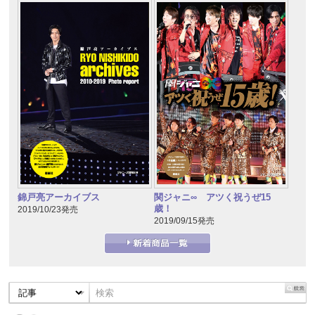
錦戸亮アーカイブス
関ジャニ∞ アツく祝うぜ15
歳！
2019/10/23発売
2019/09/15発売