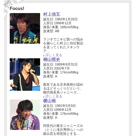
Focus!
村上信五
誕生日: 1982年1月26日
入所日:1996年12月
身長/ 体重: 169cm/58kg
血液型: AB
ラジオでニキビ肌への悩み
を漏らした村上に自社製品
を送ってくれたスキンケ
ア…
詳しく見る
桐山照史
誕生日: 1989年8月31日
入所日:2002年7月
身長/ 体重: 174cm/68kg
血液型: A
親友である京本政樹が認め
るほどそっくりだという、
柳沢慎吾系ジャニーズ。
詳しく見る
横山裕
誕生日: 1981年5月9日
入所日:1996年12月
身長/ 体重: 176cm/60kg
血液型: A
同世代の東京ジャニーズJr.
（とくに滝沢秀明ら）への
僻み芸を得意技とする…