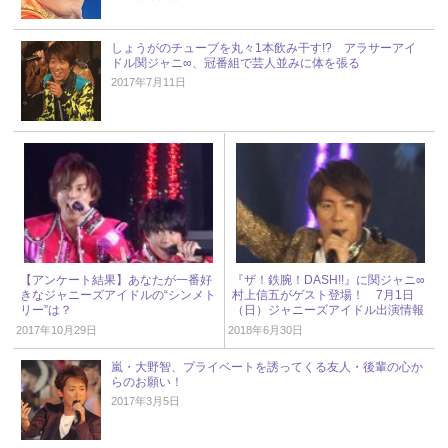
しょうがのチューブを丸々1本飲み干す!? アラサーアイ
ドル関ジャニ∞、冠番組で芸人並みに体を張る
2017年7月11日
【アンケート結果】あなたが一番好
『ザ！鉄腕！DASH!!』に関ジャニ∞
きなジャニーズアイドルの“シンメト
村上信五がゲスト登場！ 7月1日
リー”は？
（日）ジャニーズアイドル出演情報
2017年10月29日
2018年6月30日
嵐・大野智、プライベートを誘ってくる友人・後輩の心か
らのお願い！
2017年3月5日