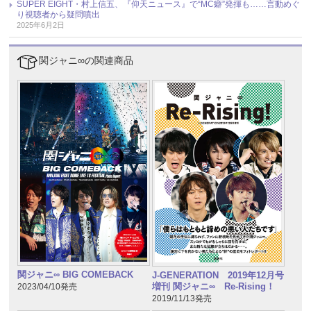
SUPER EIGHT・村上信五、『仰天ニュース』で“MC癖”発揮も……言動めぐ
り視聴者から疑問噴出
2025年6月2日
関ジャニ∞の関連商品
関ジャニ∞ BIG COMEBACK
J-GENERATION 2019年12月号
増刊 関ジャニ∞ Re-Rising！
2023/04/10発売
2019/11/13発売