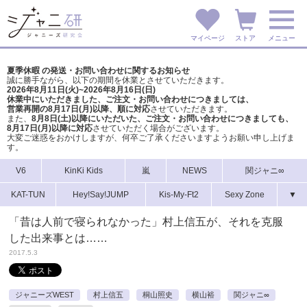
マイページ
ストア
メニュー
夏季休暇 の発送・お問い合わせに関するお知らせ
誠に勝手ながら、以下の期間を休業とさせていただきます。
2026年8月11日(火)~2026年8月16日(日)
休業中にいただきました、ご注文・お問い合わせにつきましては、
営業再開の8月17日(月)以降、順に対応
させていただきます。
また、
8月8日(土)以降にいただいた、ご注文・
お問い合わせにつきましても、
8月17日(月)以降に対応
させていただく場合がございます。
大変ご迷惑をおかけしますが、
何卒ご了承くださいますようお願い申し上げま
す。
V6
KinKi Kids
嵐
NEWS
関ジャニ∞
KAT-TUN
Hey!Say!JUMP
Kis-My-Ft2
Sexy Zone
▼
「昔は人前で寝られなかった」村上信五が、それを克服
した出来事とは……
2017.5.3
ジャニーズWEST
村上信五
桐山照史
横山裕
関ジャニ∞