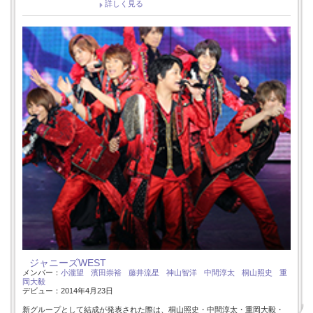
詳しく見る
ジャニーズWEST
メンバー：
小瀧望
濱田崇裕
藤井流星
神山智洋
中間淳太
桐山照史
重
岡大毅
デビュー：2014年4月23日
新グループとして結成が発表された際は、桐山照史・中間淳太・重岡大毅・