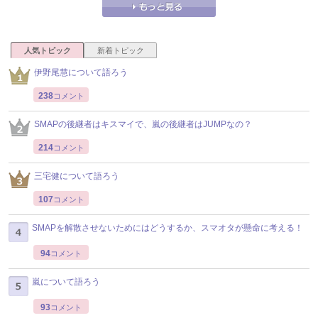
人気トピック
新着トピック
伊野尾慧について語ろう
238
コメント
SMAPの後継者はキスマイで、嵐の後継者はJUMPなの？
214
コメント
三宅健について語ろう
107
コメント
SMAPを解散させないためにはどうするか、スマオタが懸命に考える！
94
コメント
嵐について語ろう
93
コメント