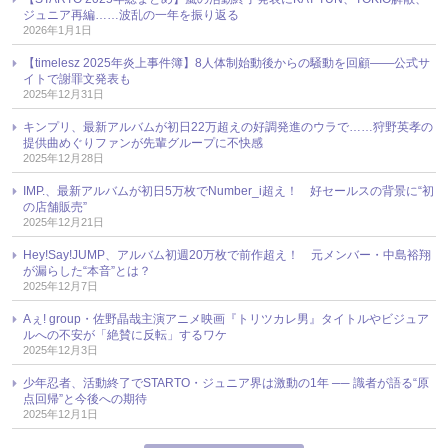
ジュニア再編……波乱の一年を振り返る
2026年1月1日
【timelesz 2025年炎上事件簿】8人体制始動後からの騒動を回顧――公式サ
イトで謝罪文発表も
2025年12月31日
キンプリ、最新アルバムが初日22万超えの好調発進のウラで……狩野英孝の
提供曲めぐりファンが先輩グループに不快感
2025年12月28日
IMP.、最新アルバムが初日5万枚でNumber_i超え！ 好セールスの背景に“初
の店舗販売”
2025年12月21日
Hey!Say!JUMP、アルバム初週20万枚で前作超え！ 元メンバー・中島裕翔
が漏らした“本音”とは？
2025年12月7日
Aぇ! group・佐野晶哉主演アニメ映画『トリツカレ男』タイトルやビジュア
ルへの不安が「絶賛に反転」するワケ
2025年12月3日
少年忍者、活動終了でSTARTO・ジュニア界は激動の1年 ── 識者が語る“原
点回帰”と今後への期待
2025年12月1日