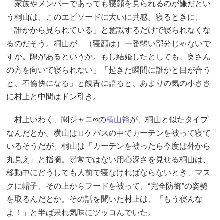
家族やメンバーであっても寝顔を見られるのが嫌だとい
う桐山は、このエピソードに大いに共感。寝るときに、
「誰かから見られている」と意識するだけで寝られなくな
るのだそう。桐山が「（寝顔は）一番弱い部分じゃないで
すか。隙があるというか。もし結婚したとしても、奥さん
の方を向いて寝られない」「起きた瞬間に誰かと目が合う
と、不愉快になる」と饒舌に語ると、あまりの気の小ささ
に村上と中間はドン引き。
村上いわく、関ジャニ∞の
横山裕
が、桐山と似たタイプ
なんだとか。横山はロケバスの中でカーテンを被って寝て
いるそうだが、桐山は「カーテンを被ったら今度は外から
丸見え」と指摘。尋常ではない用心深さを見せる桐山は、
移動中にどうしても人前で寝なければならないとき、マス
クに帽子、その上からフードを被って、“完全防御”の姿勢
を取るんだとか。その話を聞いた村上は、「もう寝んな
よ！」と半ば呆れ気味にツッコんでいた。