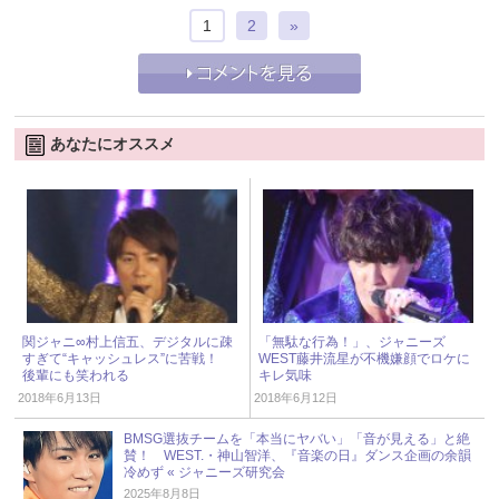
1
2
»
あなたにオススメ
関ジャニ∞村上信五、デジタルに疎
「無駄な行為！」、ジャニーズ
すぎて“キャッシュレス”に苦戦！
WEST藤井流星が不機嫌顔でロケに
後輩にも笑われる
キレ気味
2018年6月13日
2018年6月12日
BMSG選抜チームを「本当にヤバい」「音が見える」と絶
賛！ WEST.・神山智洋、『音楽の日』ダンス企画の余韻
冷めず « ジャニーズ研究会
2025年8月8日