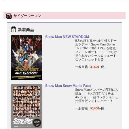
サイゾーウーマン
新着商品
Snow Man NEW STARDOM
9人の絆を見せつけた5大ドー
ムツアー「Snow Man Dome
Tour 2025-2026 ON」を徹底
フォトレポート！ ここでしか
見られないクール＆キュート
なソロショットも要...
一般書籍 :
¥1600
+税
Snow Man Snow Man's Face
Snow Manメンバーの笑顔に大
接近！ 9人の“顔”だけを全
450ショット超コレクションし
た保存版フォトレポート！
一般書籍 :
¥1400
+税