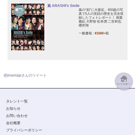
嵐 ARASHI’s Smile
嵐の“顔”に大接近。450超の写
真で5人の笑顔の歴史を完全収
録したフォトレポート！ 相葉
雅紀 大野智 松本潤 二宮和也
櫻井翔
一般書籍 :
¥1500
+税
@jmaniajpさんのツイート
タレント一覧
お知らせ
お問い合わせ
会社概要
プライバシーポリシー