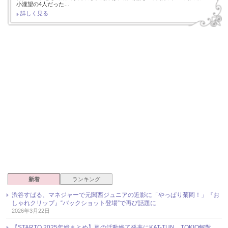
小瀧望の4人だった…
詳しく見る
新着
ランキング
渋谷すばる、マネジャーで元関西ジュニアの近影に「やっぱり菊岡！」『お
しゃれクリップ』“バックショット登場”で再び話題に
2026年3月22日
【STARTO 2025年総まとめ】嵐の活動終了発表にKAT-TUN、TOKIO解散、