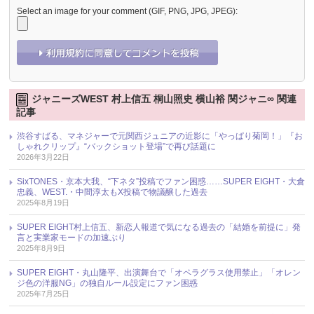
Select an image for your comment (GIF, PNG, JPG, JPEG):
ジャニーズWEST 村上信五 桐山照史 横山裕 関ジャニ∞ 関連
記事
渋谷すばる、マネジャーで元関西ジュニアの近影に「やっぱり菊岡！」『お
しゃれクリップ』“バックショット登場”で再び話題に
2026年3月22日
SixTONES・京本大我、“下ネタ”投稿でファン困惑……SUPER EIGHT・大倉
忠義、WEST.・中間淳太もX投稿で物議醸した過去
2025年8月19日
SUPER EIGHT村上信五、新恋人報道で気になる過去の「結婚を前提に」発
言と実業家モードの加速ぶり
2025年8月9日
SUPER EIGHT・丸山隆平、出演舞台で「オペラグラス使用禁止」「オレン
ジ色の洋服NG」の独自ルール設定にファン困惑
2025年7月25日