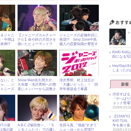
上＆ジャニ
【ジャニーズカルチャー
ジャニーズの必修科目に
山・中間は
ナビ】命や絆の大切さを
推奨!? Sexy Zone中島
表例!?
描いたヒューマンドラ
健人の恋愛知識が豊富す
をラジオ
マ 大倉忠義＆中島健人
ぎる「ケンティ―の愛
KinKi K
出演 『生まれる。』
LOVE講座」のスゴさ
顔になる写
Hey!Sa
しまったの
きない」と
Snow Man佐久間大介、
滝沢秀明、村上信五が
新着
じゃ……ジ
大先輩・滝沢秀明への態
「大嫌いだった」！ 同
ジャニーズ
度にメンバーから説教さ
学年座談会で暴露
いて含みの
れる
渋谷すばる
「やっぱり
ョット登場
2026年3月2
【START
KAT-TU
年を振り返
ST小瀧
A.B.C-Z塚田僚一、『モ
生田斗真、“熱血”すぎて
”は海の家
シモノふたり』での優し
ふぉ～ゆ～から苦情!?
2026年1月1