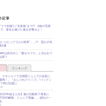
“ドヤ顔嵐”に“女装嵐”まで!? 6枚の写真
で、進化を遂げた嵐を目撃せよ！
idsはいつだって“2人の世界”……!? 思わず笑
真5選
y!JUMP山田涼介に「痩せろブス」と言われて
は誰？
ランキング
、マネジャーで元関西ジュニアの近影に
菊岡！」『おしゃれクリップ』“バックシ
”で再び話題に
2日
O 2025年総まとめ】嵐の活動終了発表に
N、TOKIO解散、ジュニア再編……波乱の一
る
日