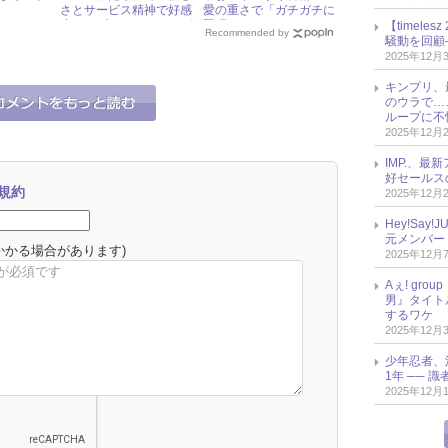
さとサービス精神で好感
愛の重さで「ガチガチに
度アップ！ « ジャニーズ
緊張する」！
【timel
Recommended by
研究会
騒動を回顧
2025年12月
キンプリ、
のウラで…
ループに不
2025年12月
IMP.、最
好セールス
規約
2025年12月
Hey!Sa
元メンバー
かかる場合があります)
2025年12月
Aぇ! gr
男』タイト
するワケ
2025年12月
少年忍者、
1年 ── 
2025年12月