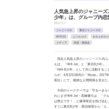
人気急上昇のジャニーズJr
少年」は、グループ内恋愛
2017.5.7
ジャニーズJr.
東京ジャニーズJr.
MYOJO
ぶっちゃけ
わちゃわちゃ
メディア
対談・座談会
現在人気急上昇の
ジャニーズJr.
内ユ
えば、「HiHi Jet」と「東京B少年」
「HiHi B少年」として共に活動する
らが、4月22日発売の「Myojo」2017
英社）にて、複雑な人間関係を見せた
今回のトークテーマは「守るべきル
れにまずHiHi Jet・高橋優斗は、「
は禁止です！」と爆弾発言を投げ込む
すぐに東京B少年・那須雄登から「え