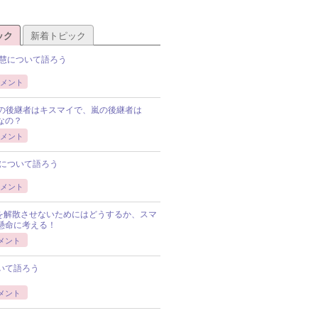
ック
新着トピック
慧について語ろう
メント
Pの後継者はキスマイで、嵐の後継者は
Pなの？
メント
について語ろう
メント
Pを解散させないためにはどうするか、スマ
懸命に考える！
メント
いて語ろう
メント