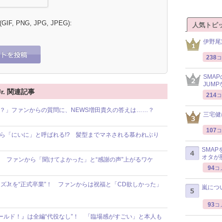
 (GIF, PNG, JPG, JPEG):
人気トピ
伊野尾
238
コ
SMA
JUM
r. 関連記事
214
コ
すか？」ファンからの質問に、NEWS増田貴久の答えは……？
三宅健
107
コ
Jr.から「にいに」と呼ばれる!? 髪型までマネされる慕われぶり
SMA
オタが
！ ファンから「聞けてよかった」と“感謝の声”上がるワケ
94
コ
Jr.を“正式卒業”！ ファンからは祝福と「CD欲しかった」
嵐につ
93
コ
・ホールド！』は全編“代役なし”！ 「臨場感がすごい」と本人も