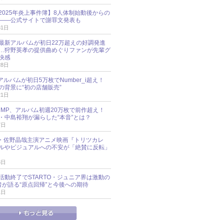
esz 2025年炎上事件簿】8人体制始動後からの
――公式サイトで謝罪文発表も
31日
最新アルバムが初日22万超えの好調発進
…狩野英孝の提供曲めぐりファンが先輩グ
快感
28日
新アルバムが初日5万枚でNumber_i超え！
の背景に“初の店舗販売”
21日
y!JUMP、アルバム初週20万枚で前作超え！
・中島裕翔が漏らした“本音”とは？
7日
oup・佐野晶哉主演アニメ映画『トリツカレ
ルやビジュアルへの不安が「絶賛に反転」
3日
活動終了でSTARTO・ジュニア界は激動の
識者が語る“原点回帰”と今後への期待
1日