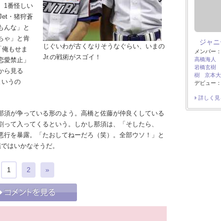
。1番怪しい
Jet・猪狩蒼
もんな」と
ちゃ」と肯
ジャニー
じぐいわが古くなりそうなぐらい、いまの
「俺もせま
メンバー
Jr.の戦術がスゴイ！
恋愛禁止」
高橋海人
岩橋玄樹
から見る
樹
京本大
というの
デビュー：
詳しく見
那須が争っている形のよう。高橋と佐藤が仲良くしている
割って入ってくるという。しかし那須は、「そしたら、
悪行を暴露。「たおしてねーだろ（笑）。全部ウソ！」と
縄ではいかなそうだ。
1
2
»