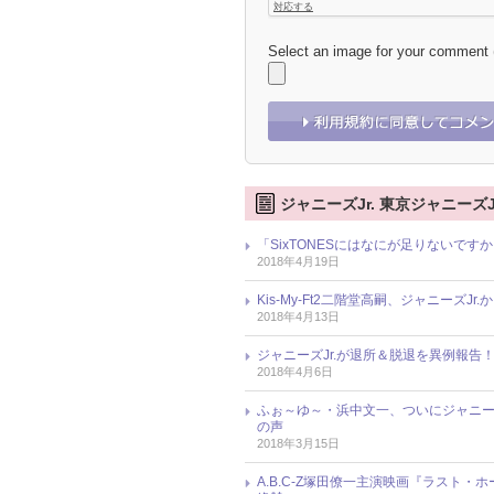
Select an image for your comment
ジャニーズJr. 東京ジャニーズJ
「SixTONESにはなにが足りないで
2018年4月19日
Kis-My-Ft2二階堂高嗣、ジャニーズ
2018年4月13日
ジャニーズJr.が退所＆脱退を異例報告
2018年4月6日
ふぉ～ゆ～・浜中文一、ついにジャニーズ
の声
2018年3月15日
A.B.C-Z塚田僚一主演映画『ラスト