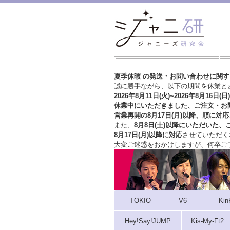
夏季休暇 の発送・お問い合わせに関
誠に勝手ながら、以下の期間を休業と
2026年8月11日(火)~2026年8月16日(日)
休業中にいただきました、ご注文・お
営業再開の8月17日(月)以降、順に対応
また、
8月8日(土)以降にいただいた、
8月17日(月)以降に対応
させていただく
大変ご迷惑をおかけしますが、
何卒ご
TOKIO
V6
Kin
Hey!Say!JUMP
Kis-My-Ft2