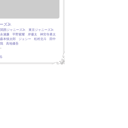
ズJr.
：
関西ジャニーズJr.
東京ジャニーズJr.
永瀬廉
平野紫耀
岸優太
神宮寺勇太
森本慎太郎
ジェシー
松村北斗
田中
我
高地優吾
-
る