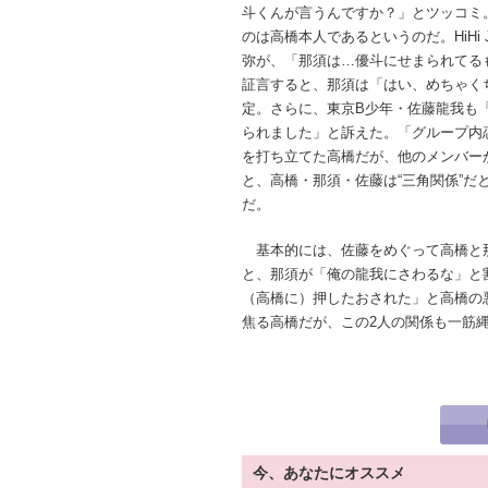
斗くんが言うんですか？」とツッコミ
のは高橋本人であるというのだ。HiHi 
弥が、「那須は…優斗にせまられてる
証言すると、那須は「はい、めちゃく
定。さらに、東京B少年・佐藤龍我も
られました」と訴えた。「グループ内
を打ち立てた高橋だが、他のメンバー
と、高橋・那須・佐藤は“三角関係”だ
だ。
基本的には、佐藤をめぐって高橋と
と、那須が「俺の龍我にさわるな」と
（高橋に）押したおされた」と高橋の
焦る高橋だが、この2人の関係も一筋
今、あなたにオススメ