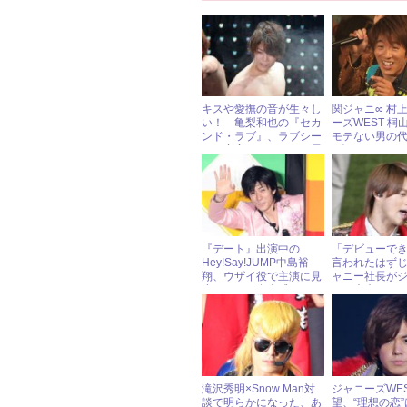
キスや愛撫の音が生々し
関ジャニ∞ 村
い！ 亀梨和也の『セカ
ーズWEST 桐
ンド・ラブ』、ラブシー
モテない男の代
ンは充実もストーリー展
3人のモテなさ
開が早すぎ
で公開判定！
『デート』出演中の
「デビューで
Hey!Say!JUMP中島裕
言われたはず
翔、ウザイ役で主演に見
ャニー社長が
劣りしない存在感
Jr.の未来につ
ある一言
滝沢秀明×Snow Man対
ジャニーズWE
談で明らかになった、あ
望、“理想の恋