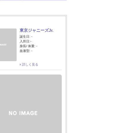
東京ジャニーズJr.
誕生日: -
入所日:-
身長/ 体重: -
血液型: -
詳しく見る