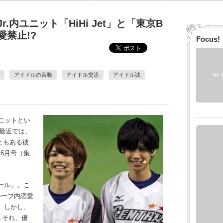
.内ユニット「HiHi Jet」と「東京B
禁止!?
Focus!
アイドルの言動
アイドル交流
アイドル誌
ニットとい
。最近では、
こともある彼
年6月号（集
。
ール」。こ
グループ内恋愛
。しかし、
…それ、優