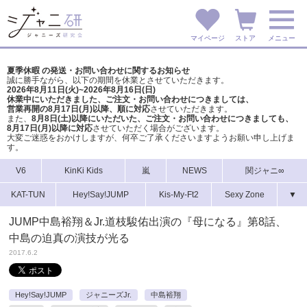
マイページ
ストア
メニュー
夏季休暇 の発送・お問い合わせに関するお知らせ
誠に勝手ながら、以下の期間を休業とさせていただきます。
2026年8月11日(火)~2026年8月16日(日)
休業中にいただきました、ご注文・お問い合わせにつきましては、
営業再開の8月17日(月)以降、順に対応
させていただきます。
また、
8月8日(土)以降にいただいた、ご注文・
お問い合わせにつきましても、
8月17日(月)以降に対応
させていただく場合がございます。
大変ご迷惑をおかけしますが、
何卒ご了承くださいますようお願い申し上げま
す。
V6
KinKi Kids
嵐
NEWS
関ジャニ∞
KAT-TUN
Hey!Say!JUMP
Kis-My-Ft2
Sexy Zone
▼
JUMP中島裕翔＆Jr.道枝駿佑出演の『母になる』第8話、
中島の迫真の演技が光る
2017.6.2
Hey!Say!JUMP
ジャニーズJr.
中島裕翔