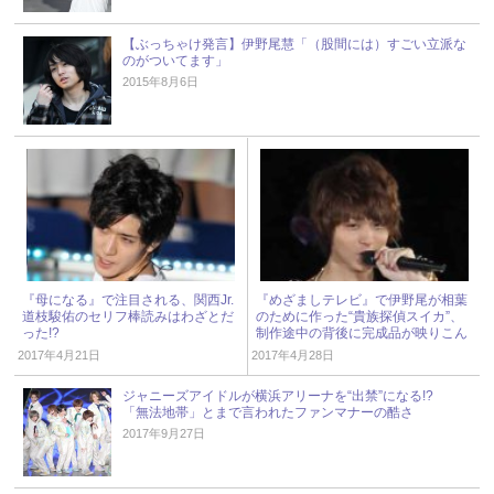
【ぶっちゃけ発言】伊野尾慧「（股間には）すごい立派な
のがついてます」
2015年8月6日
『母になる』で注目される、関西Jr.
『めざましテレビ』で伊野尾が相葉
道枝駿佑のセリフ棒読みはわざとだ
のために作った“貴族探偵スイカ”、
った!?
制作途中の背後に完成品が映りこん
でる!?
2017年4月21日
2017年4月28日
ジャニーズアイドルが横浜アリーナを“出禁”になる!?
「無法地帯」とまで言われたファンマナーの酷さ
2017年9月27日