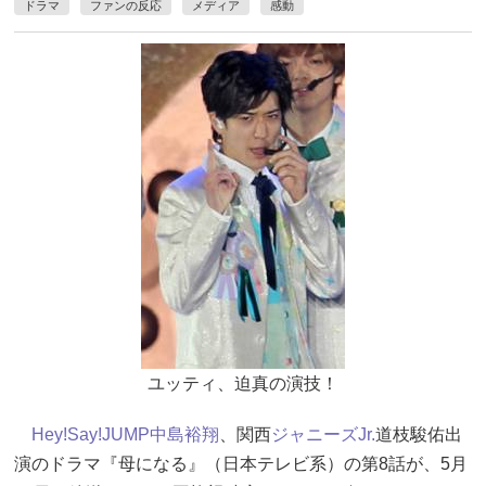
ドラマ
ファンの反応
メディア
感動
ユッティ、迫真の演技！
Hey!Say!JUMP
中島裕翔
、関西
ジャニーズJr.
道枝駿佑出
演のドラマ『母になる』（日本テレビ系）の第8話が、5月