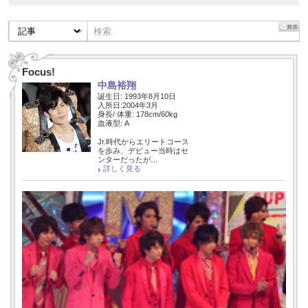
Focus!
中島裕翔
誕生日: 1993年8月10日
入所日:2004年3月
身長/ 体重: 178cm/60kg
血液型: A
Jr.時代からエリートコース
を歩み、デビュー当時はセ
ンターだったが…
詳しく見る