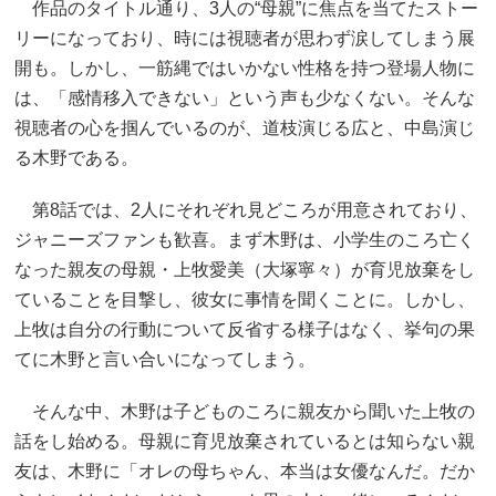
作品のタイトル通り、3人の“母親”に焦点を当てたストー
リーになっており、時には視聴者が思わず涙してしまう展
開も。しかし、一筋縄ではいかない性格を持つ登場人物に
は、「感情移入できない」という声も少なくない。そんな
視聴者の心を掴んでいるのが、道枝演じる広と、中島演じ
る木野である。
第8話では、2人にそれぞれ見どころが用意されており、
ジャニーズファンも歓喜。まず木野は、小学生のころ亡く
なった親友の母親・上牧愛美（大塚寧々）が育児放棄をし
ていることを目撃し、彼女に事情を聞くことに。しかし、
上牧は自分の行動について反省する様子はなく、挙句の果
てに木野と言い合いになってしまう。
そんな中、木野は子どものころに親友から聞いた上牧の
話をし始める。母親に育児放棄されているとは知らない親
友は、木野に「オレの母ちゃん、本当は女優なんだ。だか