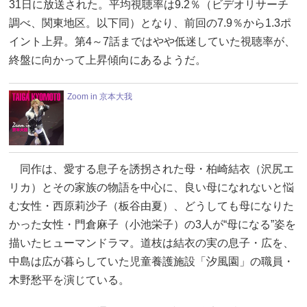
31日に放送された。平均視聴率は9.2％（ビデオリサーチ
調べ、関東地区。以下同）となり、前回の7.9％から1.3ポ
イント上昇。第4～7話まではやや低迷していた視聴率が、
終盤に向かって上昇傾向にあるようだ。
Zoom in 京本大我
同作は、愛する息子を誘拐された母・柏崎結衣（沢尻エ
リカ）とその家族の物語を中心に、良い母になれないと悩
む女性・西原莉沙子（板谷由夏）、どうしても母になりた
かった女性・門倉麻子（小池栄子）の3人が“母になる”姿を
描いたヒューマンドラマ。道枝は結衣の実の息子・広を、
中島は広が暮らしていた児童養護施設「汐風園」の職員・
木野愁平を演じている。