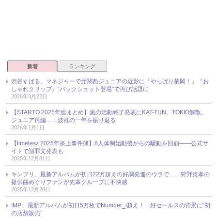
新着
ランキング
渋谷すばる、マネジャーで元関西ジュニアの近影に「やっぱり菊岡！」『お
しゃれクリップ』“バックショット登場”で再び話題に
2026年3月22日
【STARTO 2025年総まとめ】嵐の活動終了発表にKAT-TUN、TOKIO解散、
ジュニア再編……波乱の一年を振り返る
2026年1月1日
【timelesz 2025年炎上事件簿】8人体制始動後からの騒動を回顧――公式サ
イトで謝罪文発表も
2025年12月31日
キンプリ、最新アルバムが初日22万超えの好調発進のウラで……狩野英孝の
提供曲めぐりファンが先輩グループに不快感
2025年12月28日
IMP.、最新アルバムが初日5万枚でNumber_i超え！ 好セールスの背景に“初
の店舗販売”