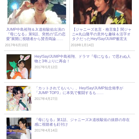
JUMP中島裕翔＆Jr.道枝駿佑出演の
【ジャニーズ名言・格言集】関ジャ
『母になる』第9話、突然の“広の恋
ニ∞丸山隆平の意外な趣味＆活字オ
愛”展開に視聴者から賛否両論……
タクだったHey!Say!JUMP薮宏太
2017年6月10日
2018年1月14日
Hey!Say!JUMP中島裕翔、ドラマ『母になる』で思わぬ人
物と3年ぶりに再会！
2017年5月12日
「カットされてもいい」、Hey!Say!JUMP知念侑李が
「JUMP TOP3」に本気で奮闘するも……
2017年4月27日
『母になる』第1話、ジャニーズJr.道枝駿佑の抜群の存在
感に視聴者も釘付け
2017年4月14日