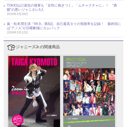
TOKIO山口達也の後輩も「女性に抱きつく」「ムチャクチャに」！ “酒
癖”の悪いジャニタレ3人
2018年4月29日
嵐・松本潤主演『99.9』第8話、自己最高タイの視聴率を記録！ 最終回に
は“アノ人”が日曜劇場にカムバック
2018年3月12日
ジャニーズJr.の関連商品