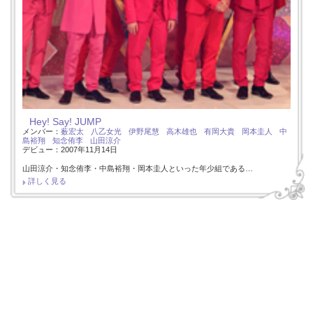
Hey! Say! JUMP
メンバー：
薮宏太
八乙女光
伊野尾慧
高木雄也
有岡大貴
岡本圭人
中
島裕翔
知念侑李
山田涼介
デビュー：2007年11月14日
山田涼介・知念侑李・中島裕翔・岡本圭人といった年少組である…
詳しく見る