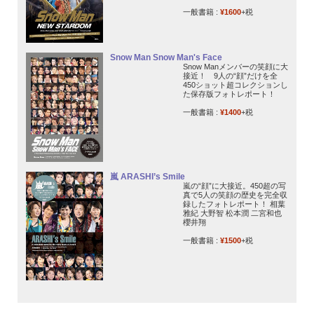
一般書籍 :
¥1600
+税
Snow Man Snow Man's Face
Snow Manメンバーの笑顔に大
接近！ 9人の“顔”だけを全
450ショット超コレクションし
た保存版フォトレポート！
一般書籍 :
¥1400
+税
嵐 ARASHI’s Smile
嵐の“顔”に大接近。450超の写
真で5人の笑顔の歴史を完全収
録したフォトレポート！ 相葉
雅紀 大野智 松本潤 二宮和也
櫻井翔
一般書籍 :
¥1500
+税