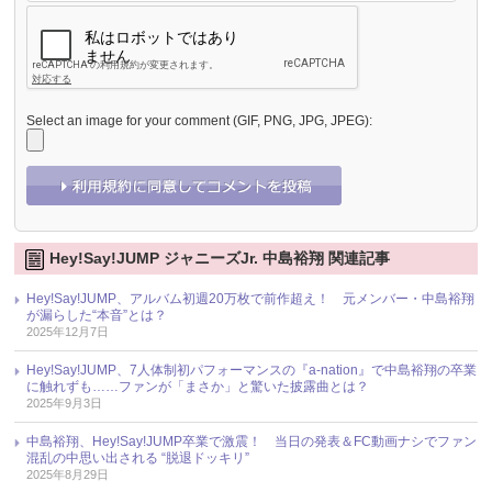
Select an image for your comment (GIF, PNG, JPG, JPEG):
Hey!Say!JUMP ジャニーズJr. 中島裕翔 関連記事
Hey!Say!JUMP、アルバム初週20万枚で前作超え！ 元メンバー・中島裕翔
が漏らした“本音”とは？
2025年12月7日
Hey!Say!JUMP、7人体制初パフォーマンスの『a-nation』で中島裕翔の卒業
に触れずも……ファンが「まさか」と驚いた披露曲とは？
2025年9月3日
中島裕翔、Hey!Say!JUMP卒業で激震！ 当日の発表＆FC動画ナシでファン
混乱の中思い出される “脱退ドッキリ”
2025年8月29日