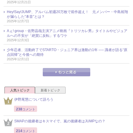
2025年12月21日
Hey!Say!JUMP、アルバム初週20万枚で前作超え！ 元メンバー・中島裕翔
が漏らした“本音”とは？
2025年12月7日
Aぇ! group・佐野晶哉主演アニメ映画『トリツカレ男』タイトルやビジュア
ルへの不安が「絶賛に反転」するワケ
2025年12月3日
少年忍者、活動終了でSTARTO・ジュニア界は激動の1年 ── 識者が語る“原
点回帰”と今後への期待
2025年12月1日
人気トピック
新着トピック
伊野尾慧について語ろう
238
コメント
SMAPの後継者はキスマイで、嵐の後継者はJUMPなの？
214
コメント