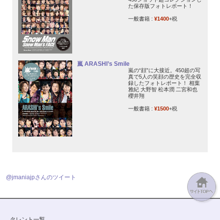
た保存版フォトレポート！
一般書籍 :
¥1400
+税
嵐 ARASHI’s Smile
嵐の“顔”に大接近。450超の写
真で5人の笑顔の歴史を完全収
録したフォトレポート！ 相葉
雅紀 大野智 松本潤 二宮和也
櫻井翔
一般書籍 :
¥1500
+税
@jmaniajpさんのツイート
タレント一覧