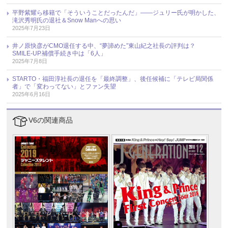
平野紫耀ら移籍で「そういうことだったんだ」――ジュリー氏が明かした、
滝沢秀明氏の退社＆Snow Manへの思い
2025年7月23日
井ノ原快彦がCMO退任する中、“夢諦めた”東山紀之社長の評判は？
SMILE-UP.補償手続き中は「6人」
2025年7月8日
STARTO・福田淳社長の退任を「最終調整」、後任候補に「テレビ局関係
者」で「変わってない」とファン失望
2025年6月16日
V6の関連商品