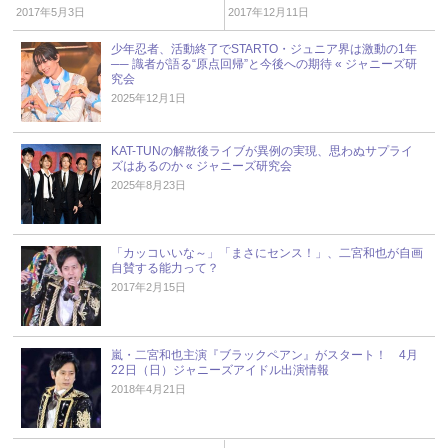
活躍
2017年5月3日
2017年12月11日
少年忍者、活動終了でSTARTO・ジュニア界は激動の1年
── 識者が語る“原点回帰”と今後への期待 « ジャニーズ研
究会
2025年12月1日
KAT-TUNの解散後ライブが異例の実現、思わぬサプライ
ズはあるのか « ジャニーズ研究会
2025年8月23日
「カッコいいな～」「まさにセンス！」、二宮和也が自画
自賛する能力って？
2017年2月15日
嵐・二宮和也主演『ブラックペアン』がスタート！ 4月
22日（日）ジャニーズアイドル出演情報
2018年4月21日