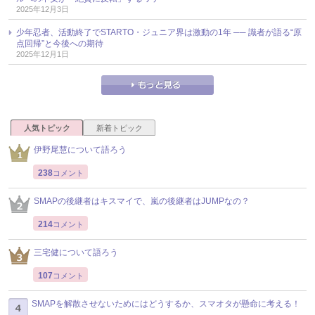
2025年12月3日
少年忍者、活動終了でSTARTO・ジュニア界は激動の1年 ── 識者が語る“原
点回帰”と今後への期待
2025年12月1日
人気トピック
新着トピック
伊野尾慧について語ろう
238
コメント
SMAPの後継者はキスマイで、嵐の後継者はJUMPなの？
214
コメント
三宅健について語ろう
107
コメント
SMAPを解散させないためにはどうするか、スマオタが懸命に考える！