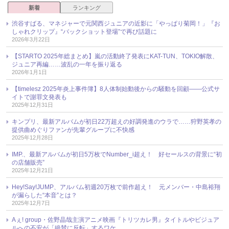
新着
ランキング
渋谷すばる、マネジャーで元関西ジュニアの近影に「やっぱり菊岡！」『お
しゃれクリップ』“バックショット登場”で再び話題に
2026年3月22日
【STARTO 2025年総まとめ】嵐の活動終了発表にKAT-TUN、TOKIO解散、
ジュニア再編……波乱の一年を振り返る
2026年1月1日
【timelesz 2025年炎上事件簿】8人体制始動後からの騒動を回顧――公式サ
イトで謝罪文発表も
2025年12月31日
キンプリ、最新アルバムが初日22万超えの好調発進のウラで……狩野英孝の
提供曲めぐりファンが先輩グループに不快感
2025年12月28日
IMP.、最新アルバムが初日5万枚でNumber_i超え！ 好セールスの背景に“初
の店舗販売”
2025年12月21日
Hey!Say!JUMP、アルバム初週20万枚で前作超え！ 元メンバー・中島裕翔
が漏らした“本音”とは？
2025年12月7日
Aぇ! group・佐野晶哉主演アニメ映画『トリツカレ男』タイトルやビジュア
ルへの不安が「絶賛に反転」するワケ