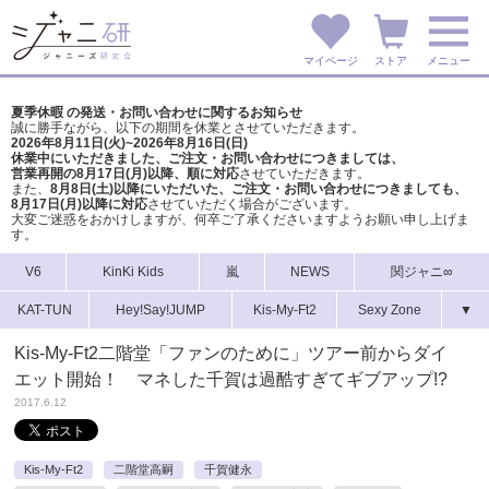
マイページ
ストア
メニュー
夏季休暇 の発送・お問い合わせに関するお知らせ
誠に勝手ながら、以下の期間を休業とさせていただきます。
2026年8月11日(火)~2026年8月16日(日)
休業中にいただきました、ご注文・お問い合わせにつきましては、
営業再開の8月17日(月)以降、順に対応
させていただきます。
また、
8月8日(土)以降にいただいた、ご注文・
お問い合わせにつきましても、
8月17日(月)以降に対応
させていただく場合がございます。
大変ご迷惑をおかけしますが、
何卒ご了承くださいますようお願い申し上げま
す。
V6
KinKi Kids
嵐
NEWS
関ジャニ∞
KAT-TUN
Hey!Say!JUMP
Kis-My-Ft2
Sexy Zone
▼
Kis-My-Ft2二階堂「ファンのために」ツアー前からダイ
エット開始！ マネした千賀は過酷すぎてギブアップ!?
2017.6.12
Kis-My-Ft2
二階堂高嗣
千賀健永