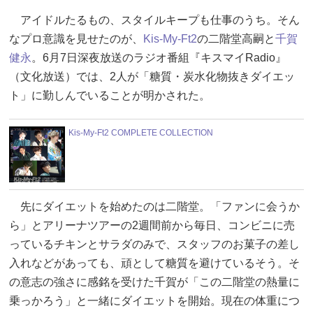
アイドルたるもの、スタイルキープも仕事のうち。そん
なプロ意識を見せたのが、
Kis-My-Ft2
の二階堂高嗣と
千賀
健永
。6月7日深夜放送のラジオ番組『キスマイRadio』
（文化放送）では、2人が「糖質・炭水化物抜きダイエッ
ト」に勤しんでいることが明かされた。
Kis-My-Ft2 COMPLETE COLLECTION
先にダイエットを始めたのは二階堂。「ファンに会うか
ら」とアリーナツアーの2週間前から毎日、コンビニに売
っているチキンとサラダのみで、スタッフのお菓子の差し
入れなどがあっても、頑として糖質を避けているそう。そ
の意志の強さに感銘を受けた千賀が「この二階堂の熱量に
乗っかろう」と一緒にダイエットを開始。現在の体重につ