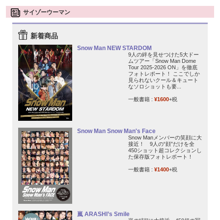
サイゾーウーマン
新着商品
Snow Man NEW STARDOM
9人の絆を見せつけた5大ドー
ムツアー「Snow Man Dome
Tour 2025-2026 ON」を徹底
フォトレポート！ ここでしか
見られないクール＆キュート
なソロショットも要...
一般書籍 :
¥1600
+税
Snow Man Snow Man's Face
Snow Manメンバーの笑顔に大
接近！ 9人の“顔”だけを全
450ショット超コレクションし
た保存版フォトレポート！
一般書籍 :
¥1400
+税
嵐 ARASHI’s Smile