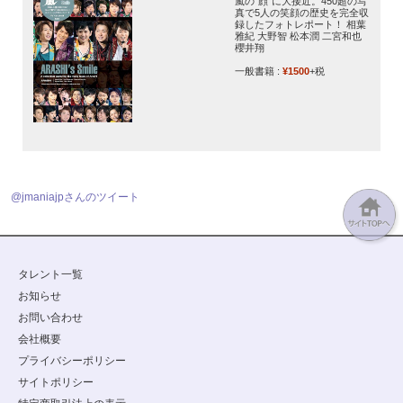
嵐の“顔”に大接近。450超の写
真で5人の笑顔の歴史を完全収
録したフォトレポート！ 相葉
雅紀 大野智 松本潤 二宮和也
櫻井翔
一般書籍 :
¥1500
+税
@jmaniajpさんのツイート
タレント一覧
お知らせ
お問い合わせ
会社概要
プライバシーポリシー
サイトポリシー