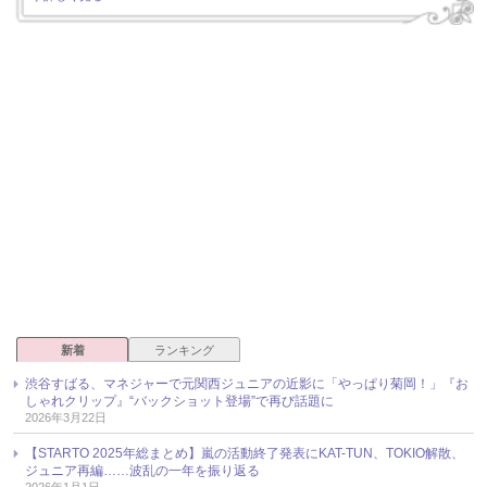
新着
ランキング
渋谷すばる、マネジャーで元関西ジュニアの近影に「やっぱり菊岡！」『お
しゃれクリップ』“バックショット登場”で再び話題に
2026年3月22日
【STARTO 2025年総まとめ】嵐の活動終了発表にKAT-TUN、TOKIO解散、
ジュニア再編……波乱の一年を振り返る
2026年1月1日