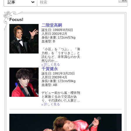
Focus!
二階堂高嗣
誕生日: 1990年8月6日
入所日:2001年2月
身長/ 体重: 172cm/57kg
血液型: B
「小豆」を「つぶ」、「薄
力粉」を「うすりきこ」と
読むなど、非常識なのか天
然なのか…
詳しく見る
千賀健永
誕生日: 1991年3月23日
入所日:2003年4月
身長/ 体重: 172cm/59kg
血液型: AB
デビュー前から嵐・櫻井翔
と家族ぐるみで交流があ
り、その謎めいた人脈と…
詳しく見る