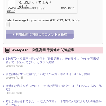
Select an image for your comment (GIF, PNG, JPG, JPEG):
Kis-My-Ft2 二階堂高嗣 千賀健永 関連記事
STARTO・福田淳社長の退任を「最終調整」、後任候補に「テレビ局関係
者」で「変わってない」とファン失望
2025年6月16日
謎と誤解がすべて解けた『○○な人の末路』最終回は、3.6％と健闘！
2018年6月27日
衝撃的な過去が明らかに！ “意外な展開”の連続だった『○○な人の末路』第
9話
2018年6月20日
布石が生かされてきた『○○な人の末路』、予想外の人物により4人の過去が
明らかに？