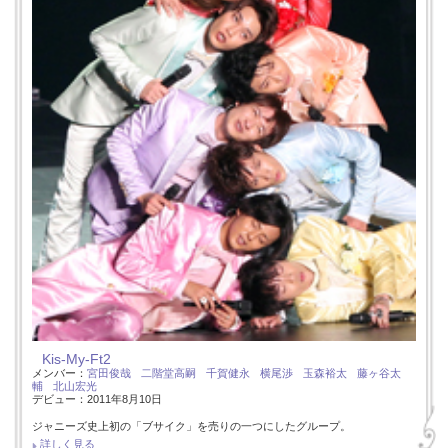
Kis-My-Ft2
メンバー：
宮田俊哉
二階堂高嗣
千賀健永
横尾渉
玉森裕太
藤ヶ谷太
輔
北山宏光
デビュー：2011年8月10日
ジャニーズ史上初の「ブサイク」を売りの一つにしたグループ。
詳しく見る