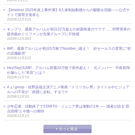
【timelesz 2025年炎上事件簿】8人体制始動後からの騒動を回顧――公式サ
イトで謝罪文発表も
2025年12月31日
キンプリ、最新アルバムが初日22万超えの好調発進のウラで……狩野英孝の
提供曲めぐりファンが先輩グループに不快感
2025年12月28日
IMP.、最新アルバムが初日5万枚でNumber_i超え！ 好セールスの背景に“初
の店舗販売”
2025年12月21日
Hey!Say!JUMP、アルバム初週20万枚で前作超え！ 元メンバー・中島裕翔
が漏らした“本音”とは？
2025年12月7日
Aぇ! group・佐野晶哉主演アニメ映画『トリツカレ男』タイトルやビジュア
ルへの不安が「絶賛に反転」するワケ
2025年12月3日
少年忍者、活動終了でSTARTO・ジュニア界は激動の1年 ── 識者が語る“原
点回帰”と今後への期待
2025年12月1日