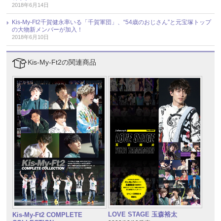
2018年6月14日
Kis-My-Ft2千賀健永率いる「千賀軍団」、“54歳のおじさん”と元宝塚トップ
の大物新メンバーが加入！
2018年6月10日
Kis-My-Ft2の関連商品
LOVE STAGE 玉森裕太
Kis-My-Ft2 COMPLETE