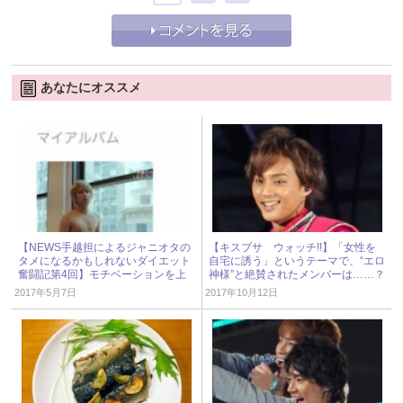
あなたにオススメ
【NEWS手越担によるジャニオタの
【キスブサ ウォッチ!!】「女性を
タメになるかもしれないダイエット
自宅に誘う」というテーマで、“エロ
奮闘記第4回】モチベーションを上
神様”と絶賛されたメンバーは……？
げるのは、やっぱり自担
2017年5月7日
2017年10月12日