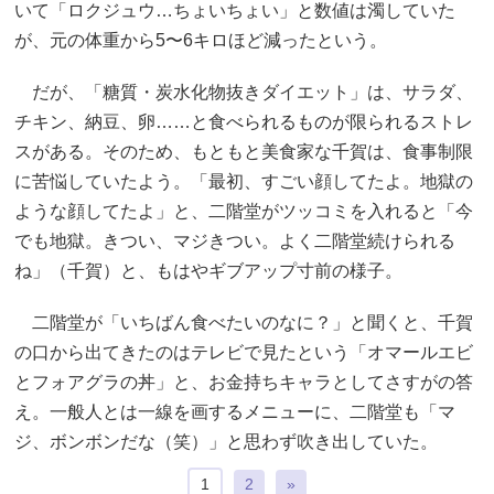
いて「ロクジュウ…ちょいちょい」と数値は濁していた
が、元の体重から5〜6キロほど減ったという。
だが、「糖質・炭水化物抜きダイエット」は、サラダ、
チキン、納豆、卵……と食べられるものが限られるストレ
スがある。そのため、もともと美食家な千賀は、食事制限
に苦悩していたよう。「最初、すごい顔してたよ。地獄の
ような顔してたよ」と、二階堂がツッコミを入れると「今
でも地獄。きつい、マジきつい。よく二階堂続けられる
ね」（千賀）と、もはやギブアップ寸前の様子。
二階堂が「いちばん食べたいのなに？」と聞くと、千賀
の口から出てきたのはテレビで見たという「オマールエビ
とフォアグラの丼」と、お金持ちキャラとしてさすがの答
え。一般人とは一線を画するメニューに、二階堂も「マ
ジ、ボンボンだな（笑）」と思わず吹き出していた。
1
2
»