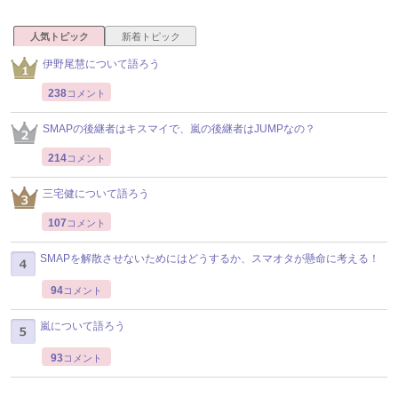
人気トピック
新着トピック
伊野尾慧について語ろう
238
コメント
SMAPの後継者はキスマイで、嵐の後継者はJUMPなの？
214
コメント
三宅健について語ろう
107
コメント
SMAPを解散させないためにはどうするか、スマオタが懸命に考える！
94
コメント
嵐について語ろう
93
コメント