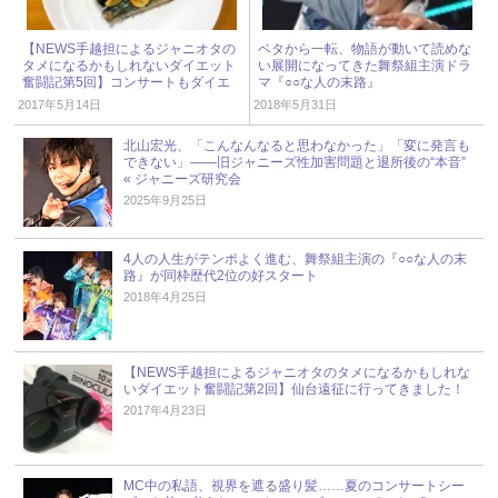
【NEWS手越担によるジャニオタの
ベタから一転、物語が動いて読めな
タメになるかもしれないダイエット
い展開になってきた舞祭組主演ドラ
奮闘記第5回】コンサートもダイエ
マ『○○な人の末路』
ットも、ついに折り返し地点！
2017年5月14日
2018年5月31日
北山宏光、「こんなんなると思わなかった」「変に発言も
できない」――旧ジャニーズ性加害問題と退所後の“本音”
« ジャニーズ研究会
2025年9月25日
4人の人生がテンポよく進む、舞祭組主演の『○○な人の末
路』が同枠歴代2位の好スタート
2018年4月25日
【NEWS手越担によるジャニオタのタメになるかもしれな
いダイエット奮闘記第2回】仙台遠征に行ってきました！
2017年4月23日
MC中の私語、視界を遮る盛り髪……夏のコンサートシー