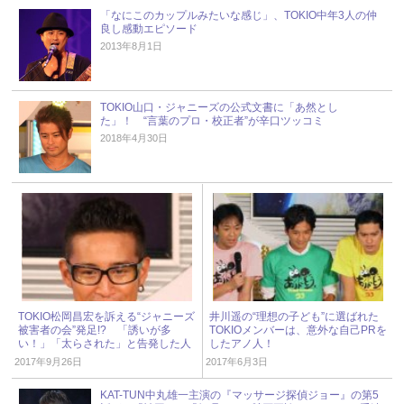
「なにこのカップルみたいな感じ」、TOKIO中年3人の仲
良し感動エピソード
2013年8月1日
TOKIO山口・ジャニーズの公式文書に「あ然とし
た」！ “言葉のプロ・校正者”が辛口ツッコミ
2018年4月30日
TOKIO松岡昌宏を訴える“ジャニーズ
井川遥の“理想の子ども”に選ばれた
被害者の会”発足!? 「誘いが多
TOKIOメンバーは、意外な自己PRを
い！」「太らされた」と告発した人
したアノ人！
物は？
2017年9月26日
2017年6月3日
KAT-TUN中丸雄一主演の『マッサージ探偵ジョー』の第5