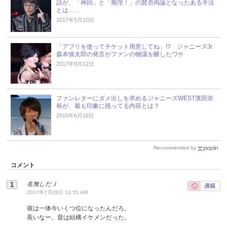
話が、「神回」と「無理！」の賛否両論となったある手法
とは……
2017年5月10日
「アプリを使ってチケット用意してね」!? ジャニーズJr.
森本慎太郎の発言がファンの物議を醸したワケ
2017年9月12日
ファンレターにダメ出しを求めるジャニーズWEST濱田崇
裕が、最も印象に残ってる内容とは？
2015年6月18日
Recommended by
コメント
名無しだＪ
2017年7月28日 12:55 AM
彼は一体今いくつ位になったんだろ。
長いなー。昔は結構イケメンだった。