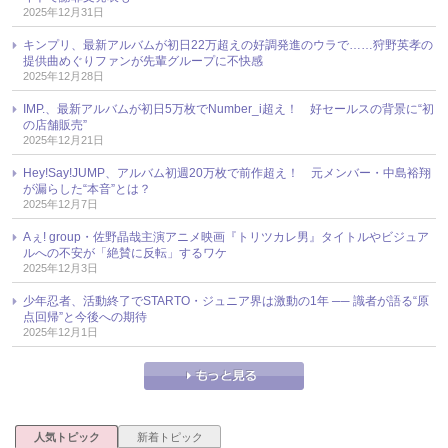
2025年12月31日
キンプリ、最新アルバムが初日22万超えの好調発進のウラで……狩野英孝の
提供曲めぐりファンが先輩グループに不快感
2025年12月28日
IMP.、最新アルバムが初日5万枚でNumber_i超え！ 好セールスの背景に“初
の店舗販売”
2025年12月21日
Hey!Say!JUMP、アルバム初週20万枚で前作超え！ 元メンバー・中島裕翔
が漏らした“本音”とは？
2025年12月7日
Aぇ! group・佐野晶哉主演アニメ映画『トリツカレ男』タイトルやビジュア
ルへの不安が「絶賛に反転」するワケ
2025年12月3日
少年忍者、活動終了でSTARTO・ジュニア界は激動の1年 ── 識者が語る“原
点回帰”と今後への期待
2025年12月1日
人気トピック
新着トピック