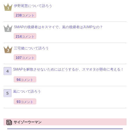
伊野尾慧について語ろう
238
コメント
SMAPの後継者はキスマイで、嵐の後継者はJUMPなの？
214
コメント
三宅健について語ろう
107
コメント
SMAPを解散させないためにはどうするか、スマオタが懸命に考える！
94
コメント
嵐について語ろう
93
コメント
サイゾーウーマン