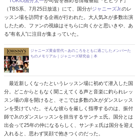
TOKIO
国分太一
が司会を務める情報番組『ビビット』
（TBS系、7月25日放送）にて、国分が
ジャニーズJr.
のレ
ッスン場を訪問する企画が行われた。大人気Jr.が多数出演
したため、ファンの視線はそちらに向くかと思いきや、あ
る“有名人”に注目が集まっていた。
ジャニーズ黄金世代～あのころをともに過ごしたメンバーた
ちのメモリアル｜ジャニーズ研究会｜本
最近新しくなったというレッスン場に初めて潜入した国
分。どこからともなく聞こえてくる声と音楽に釣られレッ
スン場の扉を開けると、そこでは多数のJr.がダンスレッス
ンを受けていた。そんな彼らを厳しく指導するのは、振付
師でJr.のダンスレッスンを担当するサンチェ氏。国分とは
出会って25年の仲になるらしく、サンチェ氏は国分を迎え
入れると、思わず笑顔で抱きつくのだった。