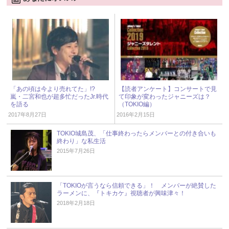
「あの頃は今より売れてた」!?
【読者アンケート】コンサートで見
嵐・二宮和也が超多忙だったJr.時代
て印象が変わったジャニーズは？
を語る
（TOKIO編）
2017年8月27日
2016年2月15日
TOKIO城島茂、「仕事終わったらメンバーとの付き合いも
終わり」な私生活
2015年7月26日
「TOKIOが言うなら信頼できる」！ メンバーが絶賛した
ラーメンに、『トキカケ』視聴者が興味津々！
2018年2月18日