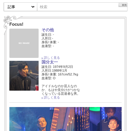
Focus!
その他
誕生日: -
入所日:-
身長/ 体重: -
血液型: -
詳しく見る
国分太一
誕生日: 1974年9月2日
入所日:1988年1月
身長/ 体重: 167cm/52.7kg
血液型: O
アイドルなのか芸人なの
か、もはや見分けがつかな
くなっている芸達者な男。
詳しく見る