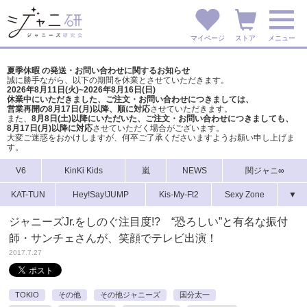
マイページ
ストア
メニュー
夏季休暇 の発送・お問い合わせに関するお知らせ
誠に勝手ながら、以下の期間を休業とさせていただきます。
2026年8月11日(火)~2026年8月16日(日)
休業中にいただきました、ご注文・お問い合わせにつきましては、
営業再開の8月17日(月)以降、順に対応
させていただきます。
また、
8月8日(土)以降にいただいた、ご注文・
お問い合わせにつきましても、
8月17日(月)以降に対応
させていただく場合がございます。
大変ご迷惑をおかけしますが、
何卒ご了承くださいますようお願い申し上げま
す。
V6
KinKi Kids
嵐
NEWS
関ジャニ∞
KAT-TUN
Hey!Say!JUMP
Kis-My-Ft2
Sexy Zone
▼
ジャニーズJr.をしのぐ注目度!? “恐ろしい”と有名な振付
師・サンチェさんが、笑顔でテレビ出演！
2017.7.27
TOKIO
その他
その他ジャニーズ
国分太一