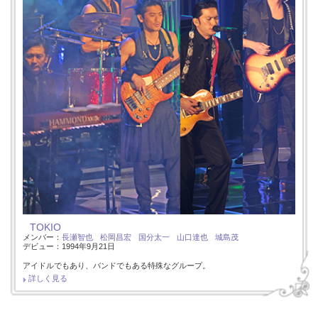
TOKIO
メンバー：
長瀬智也
松岡昌宏
国分太一
山口達也
城島茂
デビュー：1994年9月21日
アイドルでもあり、バンドでもある特殊なグループ。
詳しく見る