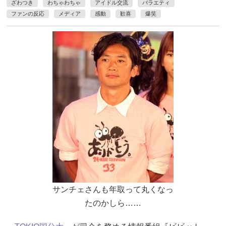
ざわつき
わちゃわちゃ
アイドル交流
バラエティ
ファンの反応
メディア
感動
歓喜
爆笑
サンチェさんも年取って丸くなっ
たのかしら……