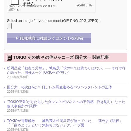
Select an image for your comment (GIF, PNG, JPG, JPEG):
TOKIO その他 その他ジャニーズ 国分太一 関連記事
松岡昌宏「戦友で元嫁」、城島茂「僕の中では終わりはない」── それぞれ
が語った、国分太一とTOKIOへの“思い”
2025年9月30日
国分太一の次はAか？ 日テレが調査進めるパワハラタレントの正体
2025年8月20日
“TOKIO廃業”がもたらしたタレントビジネスへの不信感 浮き彫りになった
個人事務所の”限界“
2025年7月15日
TOKIOが電撃解散――城島茂＆松岡昌宏が語っていた、「死ぬまで現役」
「『辞めよう』という気持ちはない」グループ愛
2025年6月27日