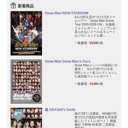
新着商品
Snow Man NEW STARDOM
9人の絆を見せつけた5大ドー
ムツアー「Snow Man Dome
Tour 2025-2026 ON」を徹底
フォトレポート！ ここでしか
見られないクール＆キュート
なソロショットも要...
一般書籍 :
¥1600
+税
Snow Man Snow Man's Face
Snow Manメンバーの笑顔に大
接近！ 9人の“顔”だけを全
450ショット超コレクションし
た保存版フォトレポート！
一般書籍 :
¥1400
+税
嵐 ARASHI’s Smile
嵐の“顔”に大接近。450超の写
真で5人の笑顔の歴史を完全収
録したフォトレポート！ 相葉
雅紀 大野智 松本潤 二宮和也