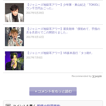
【ジャニーズ地獄耳アワー】少年隊・東山紀之「TOKIOに
ウン千万円おごった」
2017年5月29日
【ジャニーズ地獄耳アワー】屋良朝幸「僕初めて、手指の
爪を爪切りでこの間切りました」
2017年3月12日
【ジャニーズ地獄耳アワー】V6坂本昌行「タコ助!!」
2017年7月6日
Recommended by
コメントを書く
投稿の利用規約