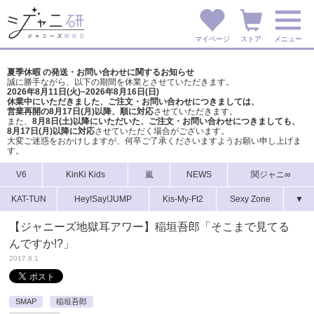
マイページ
ストア
メニュー
夏季休暇 の発送・お問い合わせに関するお知らせ
誠に勝手ながら、以下の期間を休業とさせていただきます。
2026年8月11日(火)~2026年8月16日(日)
休業中にいただきました、ご注文・お問い合わせにつきましては、
営業再開の8月17日(月)以降、順に対応
させていただきます。
また、
8月8日(土)以降にいただいた、ご注文・
お問い合わせにつきましても、
8月17日(月)以降に対応
させていただく場合がございます。
大変ご迷惑をおかけしますが、
何卒ご了承くださいますようお願い申し上げま
す。
V6
KinKi Kids
嵐
NEWS
関ジャニ∞
KAT-TUN
Hey!Say!JUMP
Kis-My-Ft2
Sexy Zone
▼
【ジャニーズ地獄耳アワー】稲垣吾郎「そこまで見てる
んですか!?」
2017.8.1
SMAP
稲垣吾郎