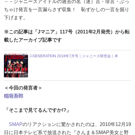
－－ジャニーズアイドルの過去の名（迷）言・珍言・ぶっ
ちゃけ発言を一言漏らさず収集！ 恥ずかしの一言を掘り
下げます。
※この記事は「Jマニア」117号（2011年2月発売）から転
載したアーカイブ記事です
J-GENERATION 2018年7月号｜ジャニーズ研究会｜本
＜今回の発言者＞
稲垣吾郎
「そこまで見てるんですか!?」
SMAP
のリアクションに驚かされたのは、2010年12月19
日に日本テレビ系で放送された『さんま＆SMAP美女と野