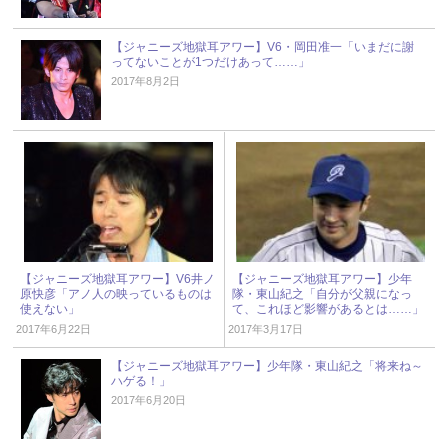
【ジャニーズ地獄耳アワー】V6・岡田准一「いまだに謝
ってないことが1つだけあって……」
2017年8月2日
【ジャニーズ地獄耳アワー】V6井ノ
【ジャニーズ地獄耳アワー】少年
原快彦「アノ人の映っているものは
隊・東山紀之「自分が父親になっ
使えない」
て、これほど影響があるとは……」
2017年6月22日
2017年3月17日
【ジャニーズ地獄耳アワー】少年隊・東山紀之「将来ね～
ハゲる！」
2017年6月20日