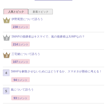
人気トピック
新着トピック
伊野尾慧について語ろう
238
コメント
SMAPの後継者はキスマイで、嵐の後継者はJUMPなの？
214
コメント
三宅健について語ろう
107
コメント
SMAPを解散させないためにはどうするか、スマオタが懸命に考える！
94
コメント
嵐について語ろう
93
コメント