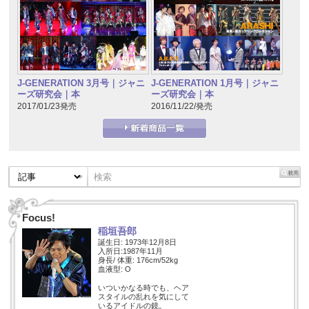
J-GENERATION 1月号｜ジャニ
J-GENERATION 3月号｜ジャニ
ーズ研究会｜本
ーズ研究会｜本
2016/11/22/発売
2017/01/23発売
Focus!
稲垣吾郎
誕生日: 1973年12月8日
入所日:1987年11月
身長/ 体重: 176cm/52kg
血液型: O
いついかなる時でも、ヘア
スタイルの乱れを気にして
いるアイドルの鏡。