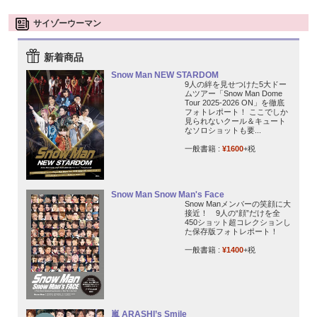
サイゾーウーマン
新着商品
Snow Man NEW STARDOM
9人の絆を見せつけた5大ドー
ムツアー「Snow Man Dome
Tour 2025-2026 ON」を徹底
フォトレポート！ ここでしか
見られないクール＆キュート
なソロショットも要...
一般書籍 :
¥1600
+税
Snow Man Snow Man's Face
Snow Manメンバーの笑顔に大
接近！ 9人の“顔”だけを全
450ショット超コレクションし
た保存版フォトレポート！
一般書籍 :
¥1400
+税
嵐 ARASHI’s Smile