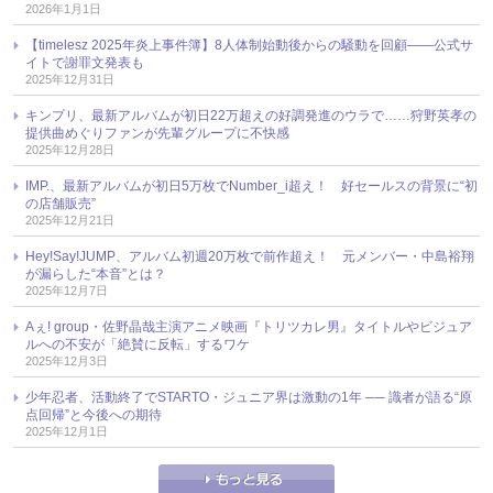
2026年1月1日
【timelesz 2025年炎上事件簿】8人体制始動後からの騒動を回顧――公式サ
イトで謝罪文発表も
2025年12月31日
キンプリ、最新アルバムが初日22万超えの好調発進のウラで……狩野英孝の
提供曲めぐりファンが先輩グループに不快感
2025年12月28日
IMP.、最新アルバムが初日5万枚でNumber_i超え！ 好セールスの背景に“初
の店舗販売”
2025年12月21日
Hey!Say!JUMP、アルバム初週20万枚で前作超え！ 元メンバー・中島裕翔
が漏らした“本音”とは？
2025年12月7日
Aぇ! group・佐野晶哉主演アニメ映画『トリツカレ男』タイトルやビジュア
ルへの不安が「絶賛に反転」するワケ
2025年12月3日
少年忍者、活動終了でSTARTO・ジュニア界は激動の1年 ── 識者が語る“原
点回帰”と今後への期待
2025年12月1日