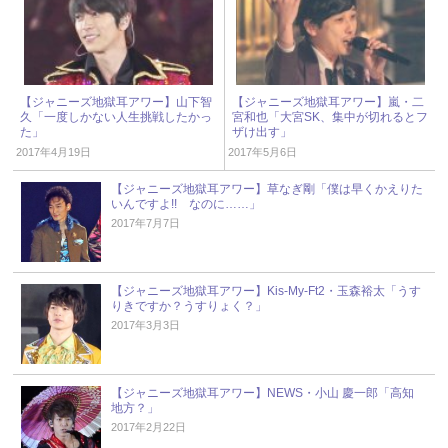
【ジャニーズ地獄耳アワー】山下智
【ジャニーズ地獄耳アワー】嵐・二
久「一度しかない人生挑戦したかっ
宮和也「大宮SK、集中が切れるとフ
た」
ザけ出す」
2017年4月19日
2017年5月6日
【ジャニーズ地獄耳アワー】草なぎ剛「僕は早くかえりた
いんですよ!! なのに……」
2017年7月7日
【ジャニーズ地獄耳アワー】Kis-My-Ft2・玉森裕太「うす
りきですか？うすりょく？」
2017年3月3日
【ジャニーズ地獄耳アワー】NEWS・小山 慶一郎「高知
地方？」
2017年2月22日