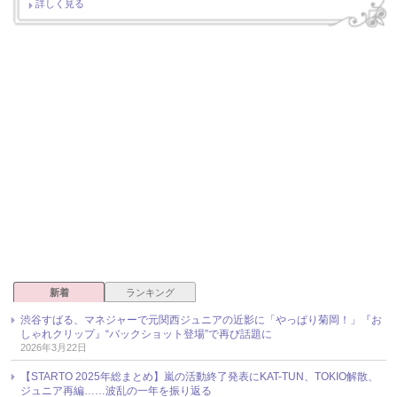
詳しく見る
新着
ランキング
渋谷すばる、マネジャーで元関西ジュニアの近影に「やっぱり菊岡！」『お
しゃれクリップ』“バックショット登場”で再び話題に
2026年3月22日
【STARTO 2025年総まとめ】嵐の活動終了発表にKAT-TUN、TOKIO解散、
ジュニア再編……波乱の一年を振り返る