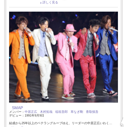
詳しく見る
SMAP
メンバー：
中居正広
木村拓哉
稲垣吾郎
草なぎ剛
香取慎吾
デビュー：1991年9月9日
結成から25年以上のベテラングループゆえ、リーダーの中居正広いわく…