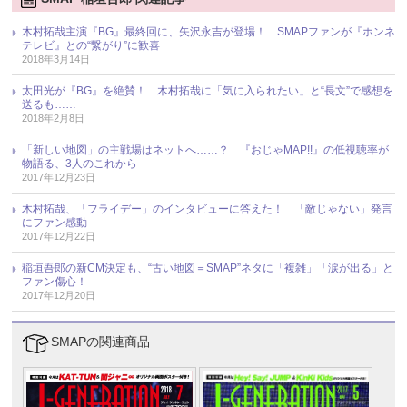
木村拓哉主演『BG』最終回に、矢沢永吉が登場！ SMAPファンが『ホンネ
テレビ』との“繋がり”に歓喜
2018年3月14日
太田光が『BG』を絶賛！ 木村拓哉に「気に入られたい」と“長文”で感想を
送るも……
2018年2月8日
「新しい地図」の主戦場はネットへ……？ 『おじゃMAP!!』の低視聴率が
物語る、3人のこれから
2017年12月23日
木村拓哉、「フライデー」のインタビューに答えた！ 「敵じゃない」発言
にファン感動
2017年12月22日
稲垣吾郎の新CM決定も、“古い地図＝SMAP”ネタに「複雑」「涙が出る」と
ファン傷心！
2017年12月20日
SMAPの関連商品