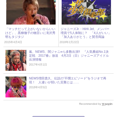
「マッチだって上がいないからいい
ジャニーズJr.・HiHi Jet、メンバー
けど」、黒柳徹子の物言いに滝沢秀
増員で5人体制に？ 「4人がいい」
明もタジタジ
「加入ありがとう」と賛否両論
2015年4月4日
2018年2月22日
嵐、NEWS、関ジャニ∞ら多数出演!! 『人気番組No.1決
定戦 2017春』放送 4月2日（日）ジャニーズアイドル
出演情報
2017年4月1日
NEWS増田貴久、伝説の“不憫エピソード”をラジオで再
現！ 人違いが招いた災難とは……
2018年4月5日
Recommended by