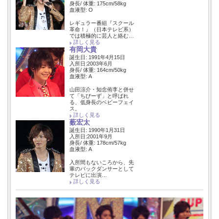
身長/ 体重: 175cm/58kg
血液型: O
レギュラー番組『スクール
革命！』（日本テレビ系）
では積極的に芸人と絡む…
詳しく見る
有岡大貴
誕生日: 1991年4月15日
入所日:2003年6月
身長/ 体重: 164cm/50kg
血液型: A
山田涼介・知念侑李と併せ
て「ちびーず」と呼ばれ
る、低身長のベビーフェイ
ス。
詳しく見る
薮宏太
誕生日: 1990年1月31日
入所日:2001年9月
身長/ 体重: 178cm/57kg
血液型: A
入所間もないころから、先
輩のバックダンサーとして
テレビに出演…
詳しく見る