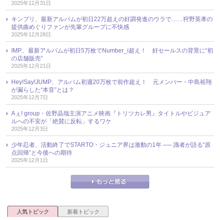
2025年12月31日
キンプリ、最新アルバムが初日22万超えの好調発進のウラで……狩野英孝の
提供曲めぐりファンが先輩グループに不快感
2025年12月28日
IMP.、最新アルバムが初日5万枚でNumber_i超え！ 好セールスの背景に“初
の店舗販売”
2025年12月21日
Hey!Say!JUMP、アルバム初週20万枚で前作超え！ 元メンバー・中島裕翔
が漏らした“本音”とは？
2025年12月7日
Aぇ! group・佐野晶哉主演アニメ映画『トリツカレ男』タイトルやビジュア
ルへの不安が「絶賛に反転」するワケ
2025年12月3日
少年忍者、活動終了でSTARTO・ジュニア界は激動の1年 ── 識者が語る“原
点回帰”と今後への期待
2025年12月1日
人気トピック
新着トピック