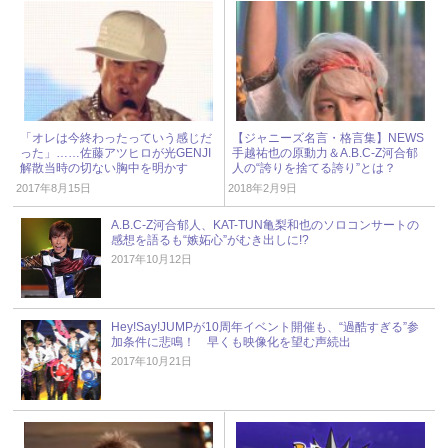
「オレは今終わったっていう感じだ
【ジャニーズ名言・格言集】NEWS
った」……佐藤アツヒロが光GENJI
手越祐也の原動力＆A.B.C-Z河合郁
解散当時の切ない胸中を明かす
人の“誇りを捨てる誇り”とは？
2017年8月15日
2018年2月9日
A.B.C-Z河合郁人、KAT-TUN亀梨和也のソロコンサートの
感想を語るも“嫉妬心”がむき出しに!?
2017年10月12日
Hey!Say!JUMPが10周年イベント開催も、“過酷すぎる”参
加条件に悲鳴！ 早くも映像化を望む声続出
2017年10月21日