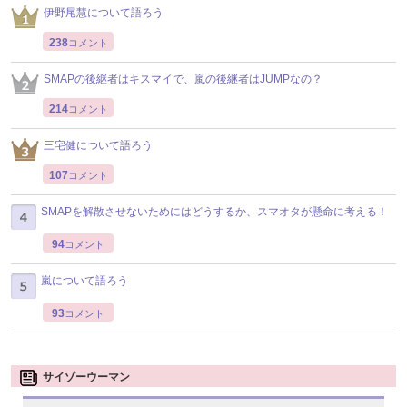
伊野尾慧について語ろう
238
コメント
SMAPの後継者はキスマイで、嵐の後継者はJUMPなの？
214
コメント
三宅健について語ろう
107
コメント
SMAPを解散させないためにはどうするか、スマオタが懸命に考える！
94
コメント
嵐について語ろう
93
コメント
サイゾーウーマン