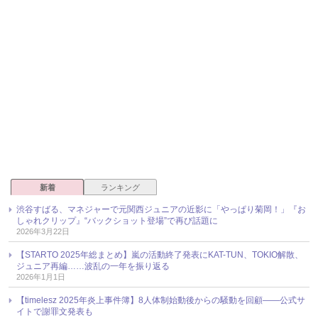
新着
ランキング
渋谷すばる、マネジャーで元関西ジュニアの近影に「やっぱり菊岡！」『お
しゃれクリップ』“バックショット登場”で再び話題に
2026年3月22日
【STARTO 2025年総まとめ】嵐の活動終了発表にKAT-TUN、TOKIO解散、
ジュニア再編……波乱の一年を振り返る
2026年1月1日
【timelesz 2025年炎上事件簿】8人体制始動後からの騒動を回顧――公式サ
イトで謝罪文発表も