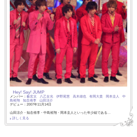
Hey! Say! JUMP
メンバー：
薮宏太
八乙女光
伊野尾慧
高木雄也
有岡大貴
岡本圭人
中
島裕翔
知念侑李
山田涼介
デビュー：2007年11月14日
山田涼介・知念侑李・中島裕翔・岡本圭人といった年少組である…
詳しく見る