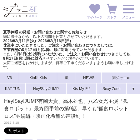
マイページ
ストア
メニュー
夏季休暇 の発送・お問い合わせに関するお知らせ
誠に勝手ながら、以下の期間を休業とさせていただきます。
2026年8月11日(火)~2026年8月16日(日)
休業中にいただきました、ご注文・お問い合わせにつきましては、
営業再開の8月17日(月)以降、順に対応
させていただきます。
また、
8月8日(土)以降にいただいた、ご注文・
お問い合わせにつきましても、
8月17日(月)以降に対応
させていただく場合がございます。
大変ご迷惑をおかけしますが、
何卒ご了承くださいますようお願い申し上げま
す。
V6
KinKi Kids
嵐
NEWS
関ジャニ∞
KAT-TUN
Hey!Say!JUMP
Kis-My-Ft2
Sexy Zone
▼
Hey!Say!JUMP有岡大貴、高木雄也、八乙女光主演『孤
食ロボット』最終回手前の第9話、早くも“孤食ロボット
ロス”や続編・映画化希望の声殺到！
2017.8.18