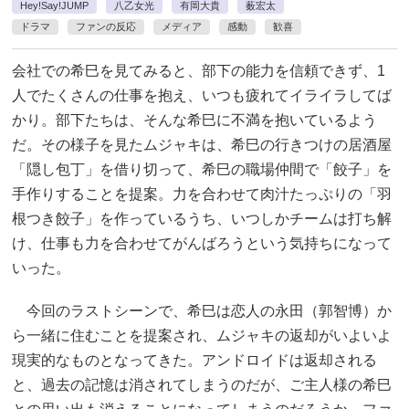
Hey!Say!JUMP
八乙女光
有岡大貴
薮宏太
ドラマ
ファンの反応
メディア
感動
歓喜
会社での希巳を見てみると、部下の能力を信頼できず、1
人でたくさんの仕事を抱え、いつも疲れてイライラしてば
かり。部下たちは、そんな希巳に不満を抱いているよう
だ。その様子を見たムジャキは、希巳の行きつけの居酒屋
「隠し包丁」を借り切って、希巳の職場仲間で「餃子」を
手作りすることを提案。力を合わせて肉汁たっぷりの「羽
根つき餃子」を作っているうち、いつしかチームは打ち解
け、仕事も力を合わせてがんばろうという気持ちになって
いった。
今回のラストシーンで、希巳は恋人の永田（郭智博）か
ら一緒に住むことを提案され、ムジャキの返却がいよいよ
現実的なものとなってきた。アンドロイドは返却される
と、過去の記憶は消されてしまうのだが、ご主人様の希巳