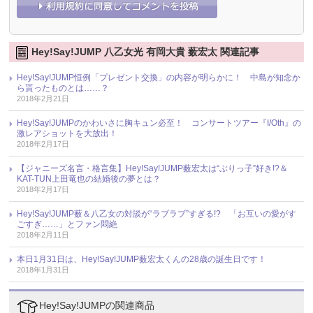
Hey!Say!JUMP 八乙女光 有岡大貴 薮宏太 関連記事
Hey!Say!JUMP恒例「プレゼント交換」の内容が明らかに！ 中島が知念か
ら貰ったものとは……？
2018年2月21日
Hey!Say!JUMPのかわいさに胸キュン必至！ コンサートツアー『I/Oth』の
激レアショットを大放出！
2018年2月17日
【ジャニーズ名言・格言集】Hey!Say!JUMP薮宏太は“ぶりっ子”好き!?＆
KAT-TUN上田竜也の結婚後の夢とは？
2018年2月17日
Hey!Say!JUMP薮＆八乙女の対談が“ラブラブ”すぎる!? 「お互いの愛がす
ごすぎ……」とファン悶絶
2018年2月11日
本日1月31日は、Hey!Say!JUMP薮宏太くんの28歳の誕生日です！
2018年1月31日
Hey!Say!JUMPの関連商品