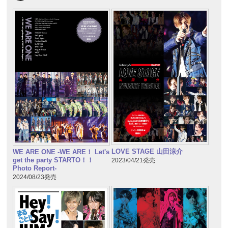
LOVE STAGE 山田涼介
WE ARE ONE -WE ARE！ Let's
get the party STARTO！！
2023/04/21発売
Photo Report-
2024/08/23発売