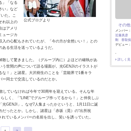
る」「なる
さい」など
ていた。こ
公式ブログより
それ以上の
その他
在はアメリ
メンバー
ミュージカ
近藤真彦
剛
香取慎
収入の心配もされていたが、「今の方が全然いい！」との
デビュー：
のある生活を送っているようだ。
-
解散して驚きました。（グループ内に）よほどの確執があ
詳しく見
う世間の声について語る場面が。光GENJIのイラストが
るな！」と諸星。大沢樹生のことを「芸能界で1番キラ
バー同士で交流しているのだとか。
、解散していなければ今年で30周年を迎えている。そんな年
らしく、「“LINE”でグループ作ってるから！」と仲良しぶ
光GENJI」。なぜ7人集まったかというと、1月11日に誕
めだったとか。しかし、諸星は「赤坂（晃）の“出所祝
捕されているメンバーの名前を出し、笑いを誘っていた。