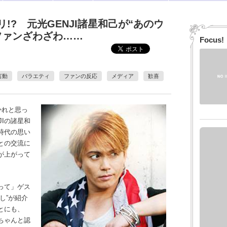
!? 元光GENJI諸星和己が“あのウ
ファンざわざわ……
Focus!
言動
バラエティ
ファンの反応
メディア
歓喜
かれと思っ
JIの諸星和
時代の思い
ーとの交流に
が上がって
って」ゲス
し”が紹介
とにも、
ちゃんと認