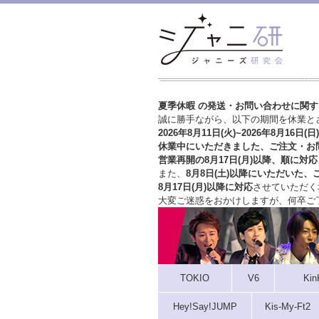
夏季休暇 の発送・お問い合わせに関
誠に勝手ながら、以下の期間を休業と
2026年8月11日(火)~2026年8月16日(日)
休業中にいただきました、ご注文・お
営業再開の8月17日(月)以降、順に対応
また、
8月8日(土)以降にいただいた、
8月17日(月)以降に対応
させていただく
大変ご迷惑をおかけしますが、
何卒ご
TOKIO
V6
Kin
Hey!Say!JUMP
Kis-My-Ft2