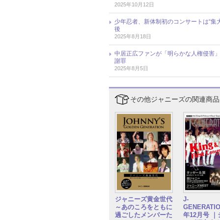
2025年10月12日
少年忍者、新体制初のコンサートは“集
後
2025年8月18日
中居正広ファンが「明らかな人権侵害」
謝罪
2025年8月5日
その他ジャニーズの関連商品
ジャニーズ黄金世代
J-
～あのころをともに
GENERATIO
過ごしたメンバーた
年12月号 