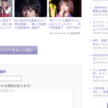
2026年1月1
【timel
騒動を回顧
2025年12月
MPに歴史ア
Kis-My-Ft2玉森裕太＆二
“聖イジリ”も解禁された
キンプリ、
ート前に振
階堂高嗣、一般人の複雑
ばかりだったのに……田
のウラで…
懐かしワチ
な恋愛事情に困惑!?
中聖逮捕で、KAT-TUNメ
ループに不
5選
ンバーと弟・田中樹の今
2025年12月
Recommended by
後は!?
IMP.、最
好セールス
2025年12月
Hey!Sa
元メンバー
2025年12月
Aぇ! gr
規約
男』タイト
するワケ
2025年12月
かかる場合があります)
少年忍者、
1年 ── 
2025年12月