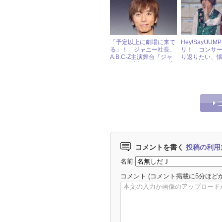
「予定以上に劇場に来て
Hey!Say!JU
る」！ ジャニー社長、
リ！ コンサ
A.B.C-Z主演舞台『ジャ
り返りたい、
ニーズ伝説』がお気に入
ャワチャフォト
り!?
コメントを書く
投稿の利用
名前
コメント
(コメント掲載に5分ほど