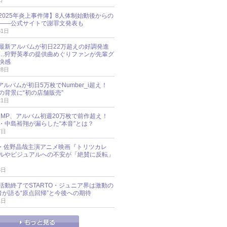
日
esz 2025年炎上事件簿】8人体制始動後からの
――公式サイトで謝罪文発表も
31日
最新アルバムが初日22万超えの好調発進
…狩野英孝の提供曲めぐりファンが先輩グ
快感
28日
新アルバムが初日5万枚でNumber_i超え！
の背景に“初の店舗販売”
21日
y!JUMP、アルバム初週20万枚で前作超え！
・中島裕翔が漏らした“本音”とは？
7日
oup・佐野晶哉主演アニメ映画『トリツカレ
ルやビジュアルへの不安が「絶賛に反転」
3日
活動終了でSTARTO・ジュニア界は激動の
識者が語る“原点回帰”と今後への期待
1日