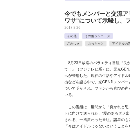
今でもメンバーと交流アリ
ワサ”について示唆し、
2017.8.26
その他
その他ジャニーズ
ざわつき
ぶっちゃけ
アイドルの
8月23日放送のバラエティ番組『良
て！』（フジテレビ系）に、元光GEN
己が登場した。現在の生活やアイドル
出などを語る中で、光GENJIメンバ
ついて明かされ、ファンから喜びの声
いる。
この番組は、世間から「良かれと思
トに向けて送られた、“愛のあるダメ出
される、一風変わった番組。諸星のも
「今はアイドルじゃないということを