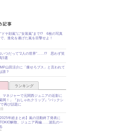
“ドヤ顔嵐”に“女装嵐”まで!? 6枚の写真
で、進化を遂げた嵐を目撃せよ！
idsはいつだって“2人の世界”……!? 思わず笑
真5選
y!JUMP山田涼介に「痩せろブス」と言われて
は誰？
ランキング
、マネジャーで元関西ジュニアの近影に
菊岡！」『おしゃれクリップ』“バックシ
”で再び話題に
2日
O 2025年総まとめ】嵐の活動終了発表に
N、TOKIO解散、ジュニア再編……波乱の一
る