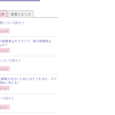
ック
新着トピック
慧について語ろう
メント
Pの後継者はキスマイで、嵐の後継者は
Pなの？
メント
について語ろう
メント
Pを解散させないためにはどうするか、スマ
懸命に考える！
メント
いて語ろう
メント