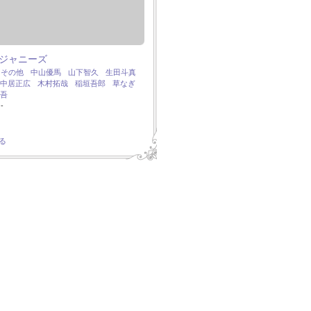
ジャニーズ
：
その他
中山優馬
山下智久
生田斗真
中居正広
木村拓哉
稲垣吾郎
草なぎ
吾
-
る