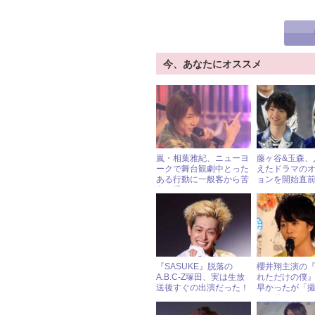
今、あなたにオススメ
嵐・相葉雅紀、ニューヨ
藤ヶ谷&玉森、
ークで舞台観劇中とった
えたドラマの
ある行動に一般客から苦
ョンを開始直
言を受ける!?
れた!?
『SASUKE』脱落の
櫻井翔主演の
A.B.C-Z塚田、実は生放
れただけの僕
送後すぐの出演だった！
早かったが「
なく始まります