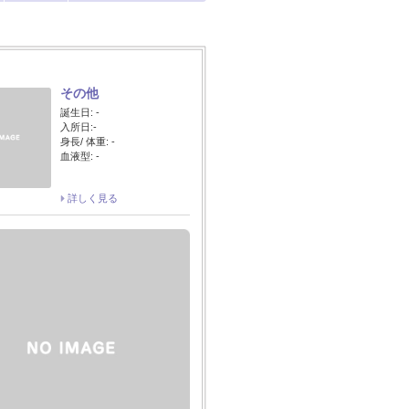
その他
誕生日: -
入所日:-
身長/ 体重: -
血液型: -
詳しく見る