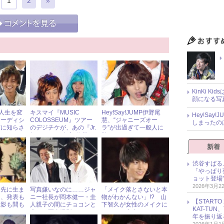
1
2
»
KinKi K
顔になる写
人生を変
キスマイ『MUSIC
Hey!Say!JUMP伊野尾
Hey!Sa
オーディシ
COLOSSEUM』ツアー
慧、“ジャニーズオー
しまったの
前に知らさ
のデジチケが、あの『Jr.
ラ”が出過ぎて一般人に
祭り』より“鬼畜”仕様に
驚かれる!?
変更された!?
新着
渋谷すばる
「やっぱり
ョット登場
2026年3月2
『先に生ま
写真嫌いなのに……ジャ
「メイク落とさないと本
』、発表も
ニー社長が岡本健一・圭
物がわかんない」!? 山
【START
撮影も間も
人親子の間にチョコンと
下智久が女性のメイクに
KAT-TU
」!?
座って写真撮影！
ついて、率直すぎるコメ
年を振り返
ント