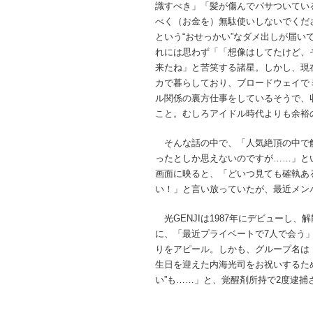
識すべき」「髪が傷んでパサついてい
べく（お金を）無駄使いしないでくだ
という“おせっかい”なダメ出しが届い
れには思わず「「想像はしてたけど、
来たね」と苦笑する諸星。しかし、現
カで暮らしており、ブロードウェイで
ル関係の裏方仕事をしているそうで、
こと。むしろアイドル時代よりも余裕
そんな話の中で、「人気絶頂の中で
ったとしか思えないのですが……」とい
画面に映ると、「どいつ見ても確執あ
い！」と言い放っていたが、最近メン
光GENJIは1987年にデビューし
に、「最近プライベートで7人で会う」
りをアピール。しかも、グループ名は「
生日を迎えた内海光司をお祝いするた
い”も……」と、覚醒剤所持で2度逮