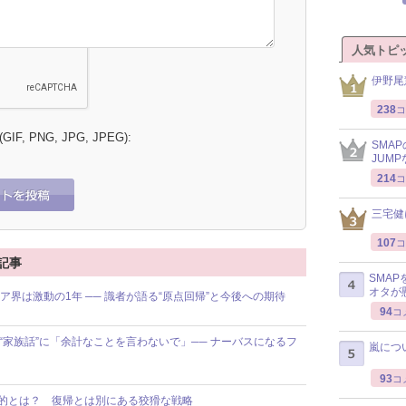
人気トピ
伊野尾
238
コ
 (GIF, PNG, JPG, JPEG):
SMA
JUM
214
コ
三宅健
107
コ
記事
SMA
オタが
ア界は激動の1年 ── 識者が語る“原点回帰”と今後への期待
94
コ
た“家族話”に「余計なことを言わないで」── ナーバスになるフ
嵐につ
93
コ
目的とは？ 復帰とは別にある狡猾な戦略