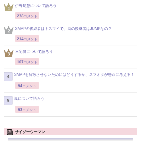
伊野尾慧について語ろう
238
コメント
SMAPの後継者はキスマイで、嵐の後継者はJUMPなの？
214
コメント
三宅健について語ろう
107
コメント
SMAPを解散させないためにはどうするか、スマオタが懸命に考える！
94
コメント
嵐について語ろう
93
コメント
サイゾーウーマン