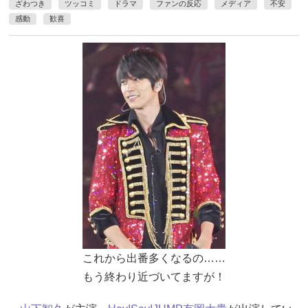
ざわつき
ツッコミ
ドラマ
ファンの反応
メディア
不安
感動
歓喜
これから出番多くなるの……
もう終わり近づいてますが！