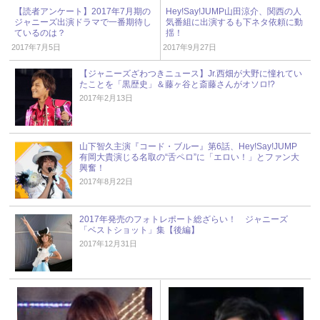
【読者アンケート】2017年7月期の
Hey!Say!JUMP山田涼介、関西の人
ジャニーズ出演ドラマで一番期待し
気番組に出演するも下ネタ依頼に動
ているのは？
揺！
2017年7月5日
2017年9月27日
【ジャニーズざわつきニュース】Jr.西畑が大野に憧れてい
たことを「黒歴史」＆藤ヶ谷と斎藤さんがオソロ!?
2017年2月13日
山下智久主演『コード・ブルー』第6話、Hey!Say!JUMP
有岡大貴演じる名取の“舌ペロ”に「エロい！」とファン大
興奮！
2017年8月22日
2017年発売のフォトレポート総ざらい！ ジャニーズ
「ベストショット」集【後編】
2017年12月31日