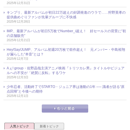
2025年12月31日
キンプリ、最新アルバムが初日22万超えの好調発進のウラで……狩野英孝の
提供曲めぐりファンが先輩グループに不快感
2025年12月28日
IMP.、最新アルバムが初日5万枚でNumber_i超え！ 好セールスの背景に“初
の店舗販売”
2025年12月21日
Hey!Say!JUMP、アルバム初週20万枚で前作超え！ 元メンバー・中島裕翔
が漏らした“本音”とは？
2025年12月7日
Aぇ! group・佐野晶哉主演アニメ映画『トリツカレ男』タイトルやビジュア
ルへの不安が「絶賛に反転」するワケ
2025年12月3日
少年忍者、活動終了でSTARTO・ジュニア界は激動の1年 ── 識者が語る“原
点回帰”と今後への期待
2025年12月1日
人気トピック
新着トピック