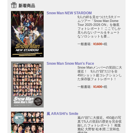
新着商品
Snow Man NEW STARDOM
9人の絆を見せつけた5大ドー
ムツアー「Snow Man Dome
Tour 2025-2026 ON」を徹底
フォトレポート！ ここでしか
見られないクール＆キュート
なソロショットも要...
一般書籍 :
¥1600
+税
Snow Man Snow Man's Face
Snow Manメンバーの笑顔に大
接近！ 9人の“顔”だけを全
450ショット超コレクションし
た保存版フォトレポート！
一般書籍 :
¥1400
+税
嵐 ARASHI’s Smile
嵐の“顔”に大接近。450超の写
真で5人の笑顔の歴史を完全収
録したフォトレポート！ 相葉
雅紀 大野智 松本潤 二宮和也
櫻井翔