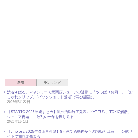
新着
ランキング
渋谷すばる、マネジャーで元関西ジュニアの近影に「やっぱり菊岡！」『お
しゃれクリップ』“バックショット登場”で再び話題に
2026年3月22日
【STARTO 2025年総まとめ】嵐の活動終了発表にKAT-TUN、TOKIO解散、
ジュニア再編……波乱の一年を振り返る
2026年1月1日
【timelesz 2025年炎上事件簿】8人体制始動後からの騒動を回顧――公式サ
イトで謝罪文発表も