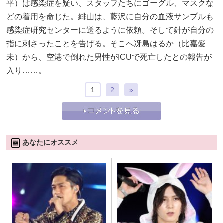
平）は感染症を疑い、スタッフたちにゴーグル、マスクな
どの着用を命じた。緋山は、藍沢に自分の血液サンプルも
感染症研究センターに送るように依頼。そして針が自分の
指に刺さったことを告げる。そこへ冴島はるか（比嘉愛
未）から、空港で倒れた男性がICUで死亡したとの報告が
入り……。
1
2
»
あなたにオススメ