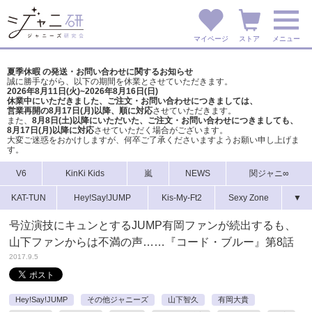
マイページ
ストア
メニュー
夏季休暇 の発送・お問い合わせに関するお知らせ
誠に勝手ながら、以下の期間を休業とさせていただきます。
2026年8月11日(火)~2026年8月16日(日)
休業中にいただきました、ご注文・お問い合わせにつきましては、
営業再開の8月17日(月)以降、順に対応
させていただきます。
また、
8月8日(土)以降にいただいた、ご注文・
お問い合わせにつきましても、
8月17日(月)以降に対応
させていただく場合がございます。
大変ご迷惑をおかけしますが、
何卒ご了承くださいますようお願い申し上げま
す。
V6
KinKi Kids
嵐
NEWS
関ジャニ∞
KAT-TUN
Hey!Say!JUMP
Kis-My-Ft2
Sexy Zone
▼
号泣演技にキュンとするJUMP有岡ファンが続出するも、
山下ファンからは不満の声……『コード・ブルー』第8話
2017.9.5
Hey!Say!JUMP
その他ジャニーズ
山下智久
有岡大貴