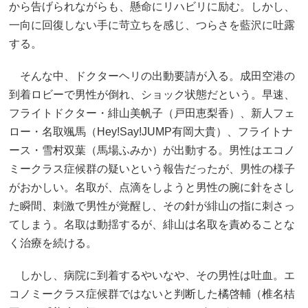
から告げられながらも、懸命にリハビリに励む。しかし、
一向に回復しない手に苛立ちを感じ、つらさを藍沢に吐露
する。
そんな中、ドクターヘリの出動要請が入る。成田空港の
到着ロビーで男性が倒れ、ショック状態だという。早速、
フライトドクター・緋山美帆子（戸田恵梨香）、新人フェ
ロー・名取颯馬（Hey!Say!JUMP有岡大貴）、フライトナ
ース・雪村双葉（馬場ふみか）が出動する。男性はエコノ
ミークラス症候群の疑いという報告だったが、男性の様子
がおかしい。名取が、点滴をしようと男性の腕に針をさし
た瞬間、刺激で男性が覚醒し、その針が緋山の指に刺さっ
てしまう。名取は動揺するが、緋山は名取を責めることな
く治療を続ける。
しかし、病院に到着するやいなや、その男性は吐血。エ
コノミークラス症候群ではないと判断した橘啓輔（椎名桔