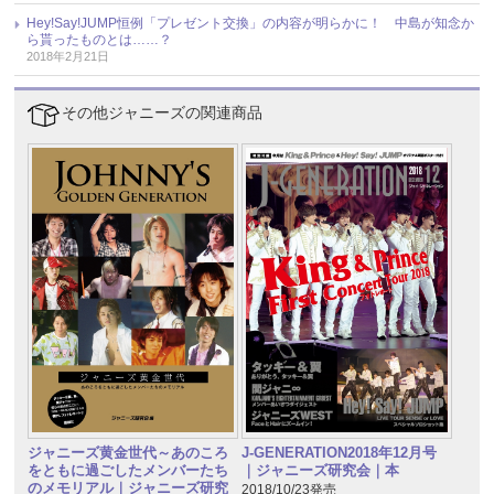
Hey!Say!JUMP恒例「プレゼント交換」の内容が明らかに！ 中島が知念か
ら貰ったものとは……？
2018年2月21日
その他ジャニーズの関連商品
ジャニーズ黄金世代～あのころ
J-GENERATION2018年12月号
をともに過ごしたメンバーたち
｜ジャニーズ研究会｜本
のメモリアル｜ジャニーズ研究
2018/10/23発売