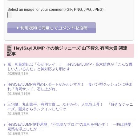
Select an image for your comment (GIF, PNG, JPG, JPEG):
Hey!Say!JUMP その他ジャニーズ 山下智久 有岡大貴 関連
記事
嵐・相葉雅紀は「心がキレイ」！ Hey!Say!JUMP・高木雄也が「こんな優
しい人いるんだ」と神対応ぶり明かす
2025年8月1日
Hey!Say!JUMP有岡のレポートがかわいすぎ！ 食パン型クッションに挟ま
れ「有岡サンド、召し上がれ」
2018年6月14日
三宅健、丸山隆平、有岡大貴……なぜか今、人気急上昇！ 「好きなジャニ
ーズ」圏外からランクインしたワケ
2018年5月7日
Hey!Say!JUMP伊野尾慧、“不気味なブログ”の真相を明かす！ 一時は熱愛
疑惑も浮上したが……
2018年5月7日