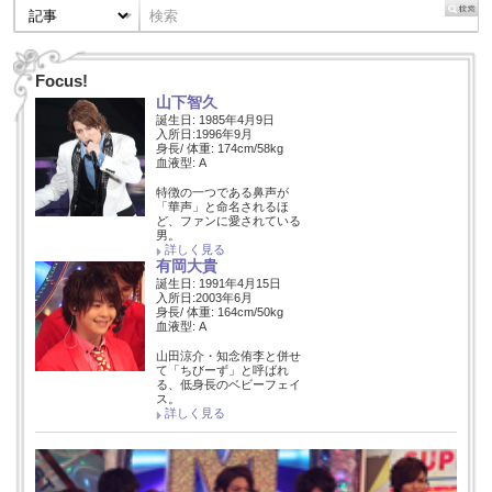
Focus!
山下智久
誕生日: 1985年4月9日
入所日:1996年9月
身長/ 体重: 174cm/58kg
血液型: A
特徴の一つである鼻声が
「華声」と命名されるほ
ど、ファンに愛されている
男。
詳しく見る
有岡大貴
誕生日: 1991年4月15日
入所日:2003年6月
身長/ 体重: 164cm/50kg
血液型: A
山田涼介・知念侑李と併せ
て「ちびーず」と呼ばれ
る、低身長のベビーフェイ
ス。
詳しく見る