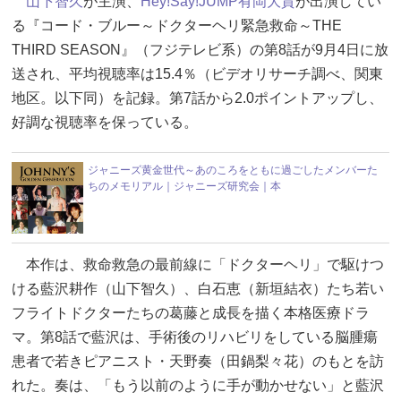
山下智久
が主演、
Hey!Say!JUMP
有岡大貴
が出演してい
る『コード・ブルー～ドクターヘリ緊急救命～THE
THIRD SEASON』（フジテレビ系）の第8話が9月4日に放
送され、平均視聴率は15.4％（ビデオリサーチ調べ、関東
地区。以下同）を記録。第7話から2.0ポイントアップし、
好調な視聴率を保っている。
ジャニーズ黄金世代～あのころをともに過ごしたメンバーた
ちのメモリアル｜ジャニーズ研究会｜本
本作は、救命救急の最前線に「ドクターヘリ」で駆けつ
ける藍沢耕作（山下智久）、白石恵（新垣結衣）たち若い
フライトドクターたちの葛藤と成長を描く本格医療ドラ
マ。第8話で藍沢は、手術後のリハビリをしている脳腫瘍
患者で若きピアニスト・天野奏（田鍋梨々花）のもとを訪
れた。奏は、「もう以前のように手が動かせない」と藍沢