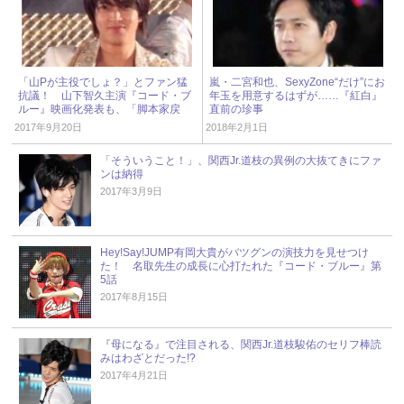
「山Pが主役でしょ？」とファン猛
嵐・二宮和也、SexyZone“だけ”にお
抗議！ 山下智久主演『コード・ブ
年玉を用意するはずが……『紅白』
ルー』映画化発表も、「脚本家戻
直前の珍事
せ」の嵐に
2017年9月20日
2018年2月1日
「そういうこと！」、関西Jr.道枝の異例の大抜てきにファ
ンは納得
2017年3月9日
Hey!Say!JUMP有岡大貴がバツグンの演技力を見せつけ
た！ 名取先生の成長に心打たれた『コード・ブルー』第
5話
2017年8月15日
『母になる』で注目される、関西Jr.道枝駿佑のセリフ棒読
みはわざとだった!?
2017年4月21日