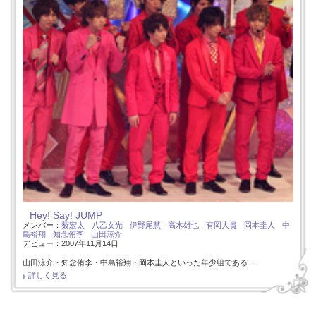
Hey! Say! JUMP
メンバー：
薮宏太
八乙女光
伊野尾慧
高木雄也
有岡大貴
岡本圭人
中
島裕翔
知念侑李
山田涼介
デビュー：2007年11月14日
山田涼介・知念侑李・中島裕翔・岡本圭人といった年少組である…
詳しく見る