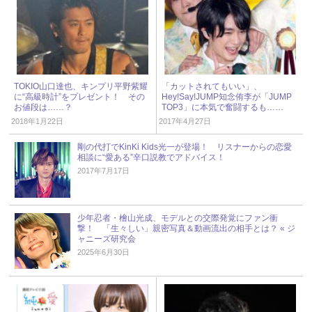
TOKIO山口達也、キンプリ平野紫耀
「カットされてもいい」、
に“高級時計”をプレゼント！ その
Hey!Say!JUMP知念侑李が「JUMP
お値段は……？
TOP3」に本気で奮闘するも……
2018年1月22日
2017年4月27日
剛の代打でKinKi Kids光一が登場！ リスナーからの恋愛
相談に“愛ある”辛口説教でアドバイス！
2017年7月17日
少年忍者・檜山光成、モデルとの交際発覚にファン衝
撃！ 「生々しい」親密写真＆動画流出の相手とは？ « ジ
ャニーズ研究会
2025年6月30日