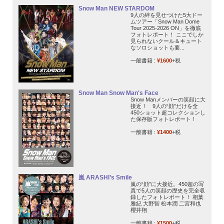
Snow Man NEW STARDOM
9人の絆を見せつけた5大ドー
ムツアー「Snow Man Dome
Tour 2025-2026 ON」を徹底
フォトレポート！ ここでしか
見られないクール＆キュート
なソロショットも要...
一般書籍 :
¥1600
+税
Snow Man Snow Man's Face
Snow Manメンバーの笑顔に大
接近！ 9人の“顔”だけを全
450ショット超コレクションし
た保存版フォトレポート！
一般書籍 :
¥1400
+税
嵐 ARASHI’s Smile
嵐の“顔”に大接近。450超の写
真で5人の笑顔の歴史を完全収
録したフォトレポート！ 相葉
雅紀 大野智 松本潤 二宮和也
櫻井翔
一般書籍 :
¥1500
+税