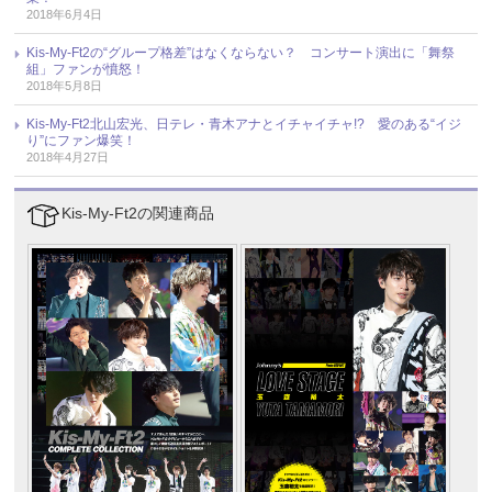
2018年6月4日
Kis-My-Ft2の“グループ格差”はなくならない？ コンサート演出に「舞祭
組」ファンが憤怒！
2018年5月8日
Kis-My-Ft2北山宏光、日テレ・青木アナとイチャイチャ!? 愛のある“イジ
り”にファン爆笑！
2018年4月27日
Kis-My-Ft2の関連商品