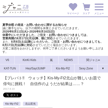
マイページ
ストア
メニュー
夏季休暇 の発送・お問い合わせに関するお知らせ
誠に勝手ながら、以下の期間を休業とさせていただきます。
2026年8月11日(火)~2026年8月16日(日)
休業中にいただきました、ご注文・お問い合わせにつきましては、
営業再開の8月17日(月)以降、順に対応
させていただきます。
また、
8月8日(土)以降にいただいた、ご注文・
お問い合わせにつきましても、
8月17日(月)以降に対応
させていただく場合がございます。
大変ご迷惑をおかけしますが、
何卒ご了承くださいますようお願い申し上げま
す。
V6
KinKi Kids
嵐
NEWS
関ジャニ∞
KAT-TUN
Hey!Say!JUMP
Kis-My-Ft2
Sexy Zone
▼
【プレバト!! ウォッチ】Kis-My-Ft2北山が難しいお題で
俳句に挑戦！ 自信作のようだが結果は……？
2017.9.10
Kis-My-Ft2
北山宏光