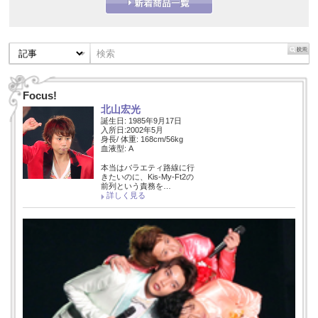
Focus!
北山宏光
誕生日: 1985年9月17日
入所日:2002年5月
身長/ 体重: 168cm/56kg
血液型: A
本当はバラエティ路線に行
きたいのに、Kis-My-Ft2の
前列という責務を…
詳しく見る