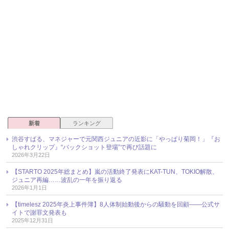
新着
ランキング
渋谷すばる、マネジャーで元関西ジュニアの近影に「やっぱり菊岡！」『お
しゃれクリップ』“バックショット登場”で再び話題に
2026年3月22日
【STARTO 2025年総まとめ】嵐の活動終了発表にKAT-TUN、TOKIO解散、
ジュニア再編……波乱の一年を振り返る
2026年1月1日
【timelesz 2025年炎上事件簿】8人体制始動後からの騒動を回顧――公式サ
イトで謝罪文発表も
2025年12月31日