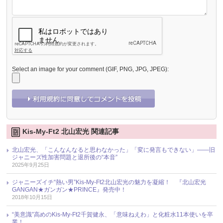
Select an image for your comment (GIF, PNG, JPG, JPEG):
Kis-My-Ft2 北山宏光 関連記事
北山宏光、「こんなんなると思わなかった」「変に発言もできない」――旧
ジャニーズ性加害問題と退所後の“本音”
2025年9月25日
ジャニーズイチ“熱い男”Kis-My-Ft2北山宏光の魅力を凝縮！ 『北山宏光
GANGAN★ガンガン★PRINCE』発売中！
2018年10月15日
“美意識”高めのKis-My-Ft2千賀健永、「意味ねえわ」と化粧水11本使いを卒
業！