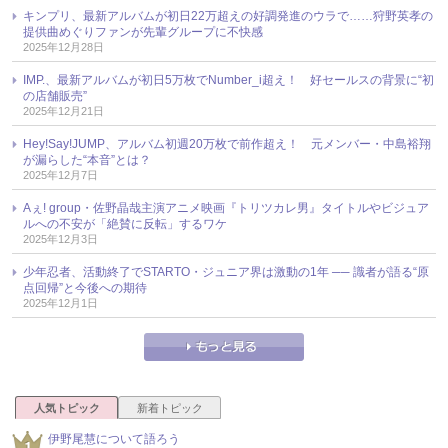
キンプリ、最新アルバムが初日22万超えの好調発進のウラで……狩野英孝の
提供曲めぐりファンが先輩グループに不快感
2025年12月28日
IMP.、最新アルバムが初日5万枚でNumber_i超え！ 好セールスの背景に“初
の店舗販売”
2025年12月21日
Hey!Say!JUMP、アルバム初週20万枚で前作超え！ 元メンバー・中島裕翔
が漏らした“本音”とは？
2025年12月7日
Aぇ! group・佐野晶哉主演アニメ映画『トリツカレ男』タイトルやビジュア
ルへの不安が「絶賛に反転」するワケ
2025年12月3日
少年忍者、活動終了でSTARTO・ジュニア界は激動の1年 ── 識者が語る“原
点回帰”と今後への期待
2025年12月1日
人気トピック
新着トピック
伊野尾慧について語ろう