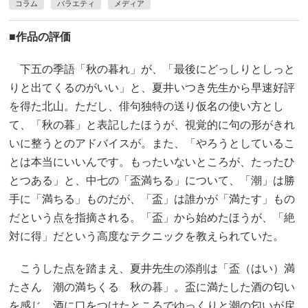
コラム
バラエティ
メディア
■作品の評価
下五の季語「秋の暮れ」が、「最後にどっしりとしっと
りと出てくるのがいい」と、夏井いつき先生から早速好評
を得た北山。ただし、俳句独特の送り仮名の使い方とし
て、「秋の暮」と表記したほうが、視覚的に句の形がきれ
いに整うとのアドバイスが。また、「やろうとしているこ
とは本当にいいんです。もったいないところが、たったひ
とつある」と、中七の「盃満ちる」について、「潮」は勝
手に「満ちる」ものだが、「盃」は誰かが「満たす」もの
だという点を指摘される。「盃」から始めたほうが、「絶
対に得」だという高度なテクニックを教えられていた。
こうした点を踏まえ、夏井先生の添削は「盃（はい）満
たさん 潮の満ちくる 秋の暮」。盃に満たした酒の匂い
を感じ、酒に口をつけたところでゆっくりと潮の匂いが戻