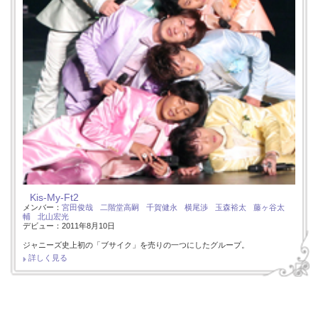
Kis-My-Ft2
メンバー：
宮田俊哉
二階堂高嗣
千賀健永
横尾渉
玉森裕太
藤ヶ谷太
輔
北山宏光
デビュー：2011年8月10日
ジャニーズ史上初の「ブサイク」を売りの一つにしたグループ。
詳しく見る