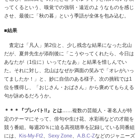
ってくるという、嗅覚での強弱・遠近のようなものを感じ
させ、最後に「秋の暮」という季語が全体を包み込む。
■結果
査定は「凡人」第2位と、少し残念な結果になった北山
だが、夏井先生が添削後に「こうやってくれたら、今日は
あなたが（1位に）いってたなあ」と結果を惜しんでい
た。それに対し、北山はなぜか満面の笑みで「オレがいっ
てましたか！」と、妙に自信のある様子。次の挑戦では1
位を獲得し、「おじさん・おばさん」から褒めてもらえる
句が詠めるだろうか。
＊＊＊『プレバト!!』とは
……複数の芸能人・著名人が特
定のテーマにそって、俳句や生け花、水彩画などの才能を
競う番組。毎週20％に迫る高視聴率を記録している同番組
には、
Kis-My-Ft2
、
Sexy Zone
、
A.B.C-Z
などのジャニーズ