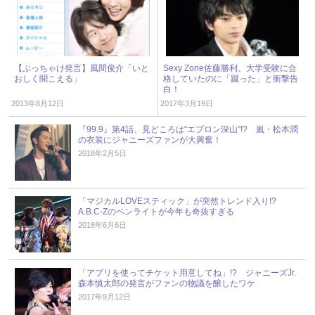
【ぶっちゃけ発言】風間俊介「いと
Sexy Zone佐藤勝利、大学受験に合
おしく聞こえる」
格していたのに「蹴った」と衝撃告
白！
2013年8月12日
2017年3月19日
『99.9』第4話、見どころは“エプロン深山”!? 嵐・松本潤
の衣装にジャニーズファンが大興奮！
2018年2月5日
「マジカルLOVEスティック」が突然トレンド入り!?
A.B.C-Zのペンライトが今年も奇抜すぎる
2018年6月6日
「アプリを使ってチケット用意してね」!? ジャニーズJr.
森本慎太郎の発言がファンの物議を醸したワケ
2017年9月12日