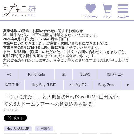
マイページ
ストア
メニュー
夏季休暇 の発送・お問い合わせに関するお知らせ
誠に勝手ながら、以下の期間を休業とさせていただきます。
2026年8月11日(火)~2026年8月16日(日)
休業中にいただきました、ご注文・お問い合わせにつきましては、
営業再開の8月17日(月)以降、順に対応
させていただきます。
また、
8月8日(土)以降にいただいた、ご注文・
お問い合わせにつきましても、
8月17日(月)以降に対応
させていただく場合がございます。
大変ご迷惑をおかけしますが、
何卒ご了承くださいますようお願い申し上げま
す。
V6
KinKi Kids
嵐
NEWS
関ジャニ∞
KAT-TUN
Hey!Say!JUMP
Kis-My-Ft2
Sexy Zone
▼
「ついに来た！」と大興奮のHey!Say!JUMP山田涼介、
初の3大ドームツアーへの意気込みを語る！
2017.9.28
Hey!Say!JUMP
山田涼介