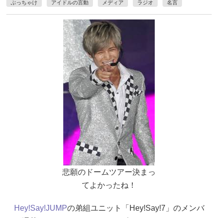
ぶっちゃけ
アイドルの言動
メディア
ラジオ
名言
悲願のドームツアー決まっ
てよかったね！
Hey!Say!JUMP
の弟組ユニット「Hey!Say!7」のメンバ