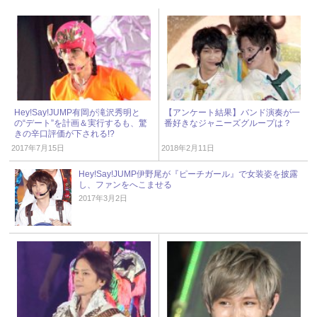
Hey!Say!JUMP有岡が滝沢秀明と
【アンケート結果】バンド演奏が一
の“デート”を計画＆実行するも、驚
番好きなジャニーズグループは？
きの辛口評価が下される!?
2017年7月15日
2018年2月11日
Hey!Say!JUMP伊野尾が『ピーチガール』で女装姿を披露
し、ファンをへこませる
2017年3月2日