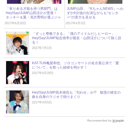
「有り余る才能を持つ男部門」は
JUMP山田、『KちゃんNEWS』へわ
Hey!Say!JUMP山田涼介が受賞！
ずか6分強の出演ながらも“センタ
タッキー＆翼・滝沢秀明が選ぶジャ
ー”の実力を見せる
ニーズ大賞を大発表！
2017年6月20日
2017年4月3日
「ずっと尊敬できる」「僕のアイドルだしヒーロー」、
Hey!Say!JUMP知念侑李が親友・山田涼介について熱く語
る！
2017年7月1日
KAT-TUN亀梨和也、ソロコンサートの名古屋公演で「愛
について」を歌った経緯を明かす！
2017年9月28日
Hey!Say!JUMP高木雄也も「匂わせ」か!? 疑惑の彼女の
曲を自身のラジオで掛けまくり
2017年4月5日
Recommended by