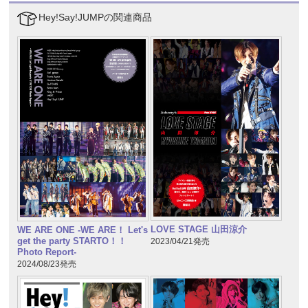
Hey!Say!JUMPの関連商品
LOVE STAGE 山田涼介
WE ARE ONE -WE ARE！ Let's
get the party STARTO！！
2023/04/21発売
Photo Report-
2024/08/23発売