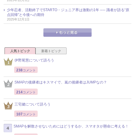
少年忍者、活動終了でSTARTO・ジュニア界は激動の1年 ── 識者が語る“原
点回帰”と今後への期待
2025年12月1日
人気トピック
新着トピック
伊野尾慧について語ろう
238
コメント
SMAPの後継者はキスマイで、嵐の後継者はJUMPなの？
214
コメント
三宅健について語ろう
107
コメント
SMAPを解散させないためにはどうするか、スマオタが懸命に考える！