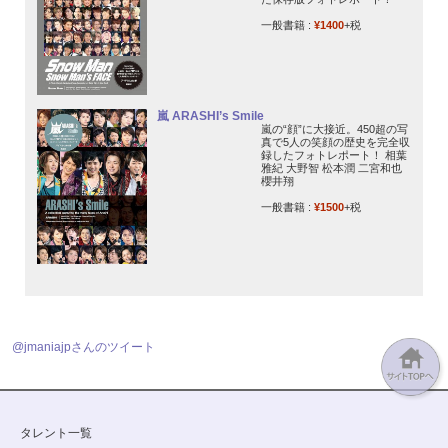
一般書籍 :
¥1400
+税
嵐 ARASHI’s Smile
嵐の“顔”に大接近。450超の写
真で5人の笑顔の歴史を完全収
録したフォトレポート！ 相葉
雅紀 大野智 松本潤 二宮和也
櫻井翔
一般書籍 :
¥1500
+税
@jmaniajpさんのツイート
タレント一覧