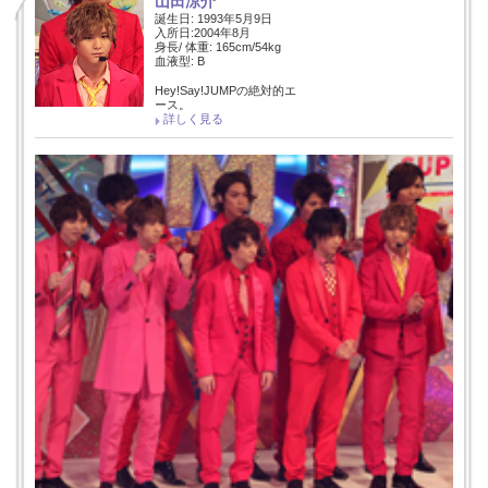
山田涼介
誕生日: 1993年5月9日
入所日:2004年8月
身長/ 体重: 165cm/54kg
血液型: B
Hey!Say!JUMPの絶対的エ
ース。
詳しく見る