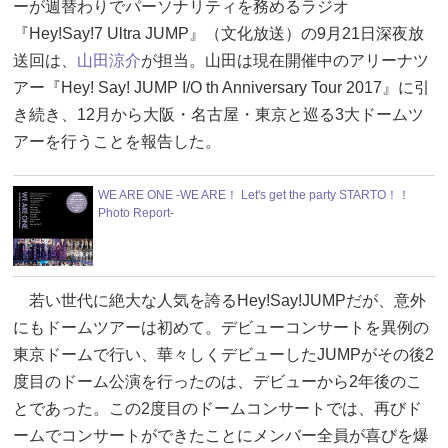
ーが週替わりでパーソナリティを務めるラジオ
『Hey!Say!7 Ultra JUMP』（文化放送）の9月21日深夜放
送回は、
山田涼介
が担当。山田は現在開催中のアリーナツ
アー『Hey! Say! JUMP I/O th Anniversary Tour 2017』に引
き続き、12月から大阪・名古屋・東京と巡る3大ドームツ
アーを行うことを報告した。
WE ARE ONE -WE ARE！ Let's get the party STARTO！！
Photo Report-
若い世代に絶大な人気を誇るHey!Say!JUMPだが、意外
にもドームツアーは初めて。デビューコンサートを異例の
東京ドームで行い、華々しくデビューしたJUMPがその後2
度目のドーム公演を行ったのは、デビューから2年後のこ
とであった。この2度目のドームコンサートでは、再びド
ームでコンサートができたことにメンバー全員が喜びを爆