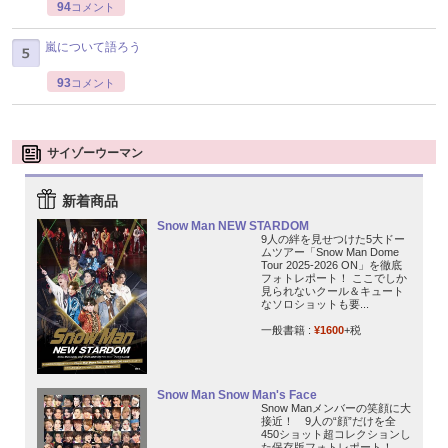
94
コメント
嵐について語ろう
93
コメント
サイゾーウーマン
新着商品
Snow Man NEW STARDOM
9人の絆を見せつけた5大ドー
ムツアー「Snow Man Dome
Tour 2025-2026 ON」を徹底
フォトレポート！ ここでしか
見られないクール＆キュート
なソロショットも要...
一般書籍 :
¥1600
+税
Snow Man Snow Man's Face
Snow Manメンバーの笑顔に大
接近！ 9人の“顔”だけを全
450ショット超コレクションし
た保存版フォトレポート！