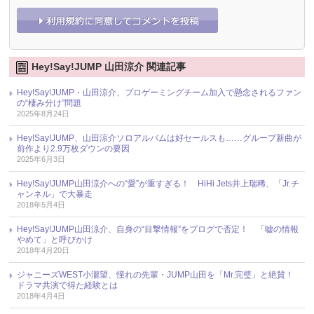
Hey!Say!JUMP 山田涼介 関連記事
Hey!Say!JUMP・山田涼介、プロゲーミングチーム加入で懸念されるファン
の“棲み分け”問題
2025年8月24日
Hey!Say!JUMP、山田涼介ソロアルバムは好セールスも……グループ新曲が
前作より2.9万枚ダウンの要因
2025年6月3日
Hey!Say!JUMP山田涼介への“愛”が重すぎる！ HiHi Jets井上瑞稀、「Jr.チ
ャンネル」で大暴走
2018年5月4日
Hey!Say!JUMP山田涼介、自身の“目撃情報”をブログで否定！ 「嘘の情報
やめて」と呼びかけ
2018年4月20日
ジャニーズWEST小瀧望、憧れの先輩・JUMP山田を「Mr.完璧」と絶賛！
ドラマ共演で得た経験とは
2018年4月4日