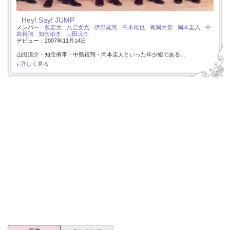
Hey! Say! JUMP
メンバー：
薮宏太
八乙女光
伊野尾慧
高木雄也
有岡大貴
岡本圭人
中
島裕翔
知念侑李
山田涼介
デビュー：2007年11月14日
山田涼介・知念侑李・中島裕翔・岡本圭人といった年少組である…
詳しく見る