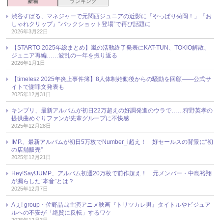
新着
ランキング
渋谷すばる、マネジャーで元関西ジュニアの近影に「やっぱり菊岡！」『お
しゃれクリップ』“バックショット登場”で再び話題に
2026年3月22日
【STARTO 2025年総まとめ】嵐の活動終了発表にKAT-TUN、TOKIO解散、
ジュニア再編……波乱の一年を振り返る
2026年1月1日
【timelesz 2025年炎上事件簿】8人体制始動後からの騒動を回顧――公式サ
イトで謝罪文発表も
2025年12月31日
キンプリ、最新アルバムが初日22万超えの好調発進のウラで……狩野英孝の
提供曲めぐりファンが先輩グループに不快感
2025年12月28日
IMP.、最新アルバムが初日5万枚でNumber_i超え！ 好セールスの背景に“初
の店舗販売”
2025年12月21日
Hey!Say!JUMP、アルバム初週20万枚で前作超え！ 元メンバー・中島裕翔
が漏らした“本音”とは？
2025年12月7日
Aぇ! group・佐野晶哉主演アニメ映画『トリツカレ男』タイトルやビジュア
ルへの不安が「絶賛に反転」するワケ
2025年12月3日