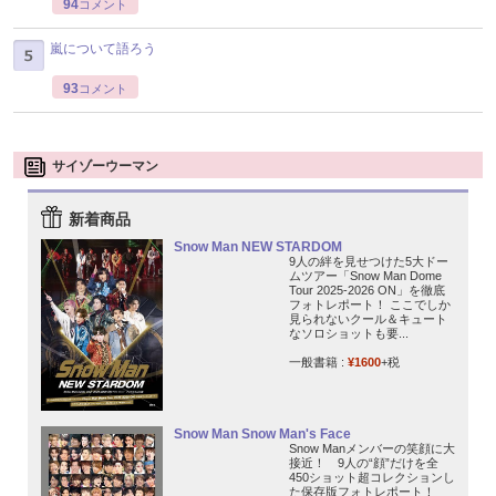
94
コメント
嵐について語ろう
93
コメント
サイゾーウーマン
新着商品
Snow Man NEW STARDOM
9人の絆を見せつけた5大ドー
ムツアー「Snow Man Dome
Tour 2025-2026 ON」を徹底
フォトレポート！ ここでしか
見られないクール＆キュート
なソロショットも要...
一般書籍 :
¥1600
+税
Snow Man Snow Man's Face
Snow Manメンバーの笑顔に大
接近！ 9人の“顔”だけを全
450ショット超コレクションし
た保存版フォトレポート！