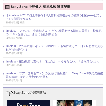
Sexy Zone 中島健人 菊池風磨 関連記事
【timelesz 2025年炎上事件簿】8人体制始動後からの騒動を回顧――公式サ
イトで謝罪文発表も
2025年12月31日
timelesz、ファンミで中島健人＆マリウス葉思わせる演出に賛否！ 松島聡
の「10人を感じた」発言にも批判集まる
2025年9月19日
timelesz、2つ目の冠レギュラー獲得でTBSも後に続く？ 日テレ特番で見ら
れた“好待遇”とは
2025年8月25日
timelesz・菊池風磨に変化？ “炎上”は「もう知らない」「追う気もない」
2025年8月14日
timelesz、ツアー開幕もファンの反応に“温度差”……Sexy Zone時代の楽曲披
露＆歌割り変更に否定的な意見も
2025年7月4日
Sexy Zoneの関連商品