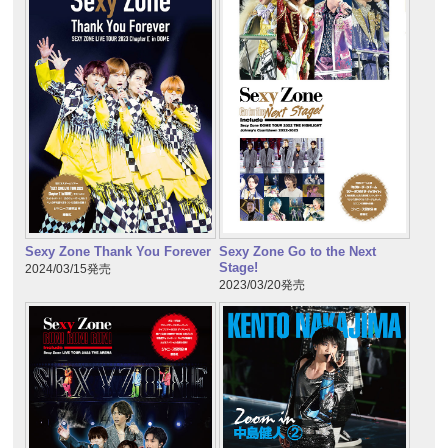
Sexy Zone Thank You Forever
Sexy Zone Go to the Next
Stage!
2024/03/15発売
2023/03/20発売