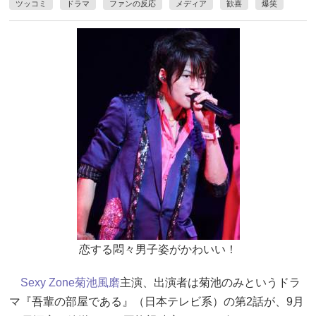
ツッコミ
ドラマ
ファンの反応
メディア
歓喜
爆笑
恋する悶々男子姿がかわいい！
Sexy Zone
菊池風磨
主演、出演者は菊池のみというドラ
マ『吾輩の部屋である』（日本テレビ系）の第2話が、9月