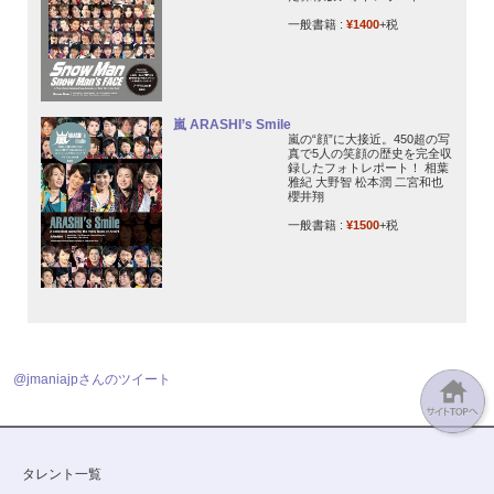
一般書籍 :
¥1400
+税
嵐 ARASHI’s Smile
嵐の“顔”に大接近。450超の写
真で5人の笑顔の歴史を完全収
録したフォトレポート！ 相葉
雅紀 大野智 松本潤 二宮和也
櫻井翔
一般書籍 :
¥1500
+税
@jmaniajpさんのツイート
タレント一覧