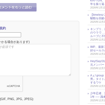
KAT-TU
年を振り返
2026年1月1
【timel
騒動を回顧
2025年12月
規約
キンプリ、
のウラで…
ループに不
2025年12月
かかる場合があります)
IMP.、最
好セールス
2025年12月
Hey!Sa
元メンバー
2025年12月
Aぇ! gr
男』タイト
するワケ
2025年12月
少年忍者、
1年 ── 
 (GIF, PNG, JPG, JPEG):
2025年12月