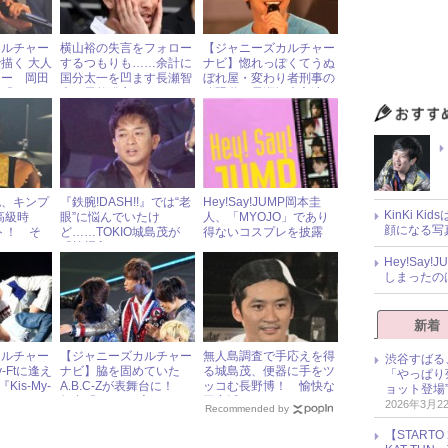
カルチャー
横山裕の失言をフォロー
【ジャニーズカルチャー
描く 大人
するつもりも……余計に
ナビ】惚れっぽくてうぬ
リー 岡田
国分太一を凹ます長瀬智
ぼれ屋・変わり者刑事の
画『おと・
也の天然発言
珍騒動 長瀬智也主演
ドラマ『うぬぼれデカ』
也、キンプ
『鉄腕!DASH!!』では“老
Hey!Say!JUMP岡本圭
KinKi K
高級時
眼”に悩んでいたけ
人、「MYOJO」であり
顔になる写
ト！ そ
ど……TOKIO城島茂が
得ないコスプレを披露
…？
「棺桶入るまで」アイド
Hey!Sa
ル継続宣言！
しまったの
新着
カルチャー
【ジャニーズカルチャー
無人島調査で手応えを得
渋谷すばる
y-Ftに逢え
ナビ】脇を固めていた
る城島茂、便器に手をツ
「やっぱり
『Kis-My-
A.B.C-Zが表舞台に！
ッコむ長野博！ 愉快な
ョット登場
 2011
舞台『A.B.C-Z座』
平家派ニュース
2026年3月2
Recommended by
【START