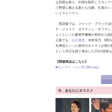
な武器を操り、中国を制圧してカンフ
う野望に燃える新たなる敵、孔雀のシ
いうストーリー。
英語版では、ジャック・ブラックほ
ナ・ジョリー、ダスティン・ホフマン
ェンといった豪華声優陣が前作から続
え版でも、
山口達也
、木村佳乃、MEG
丸博也といった前作のキャストが再び
という月日を経て進歩したCGの技術
【関連商品はこちら】
■カンフー・パンダ2 [Blu-ray]
今、あなたにオススメ