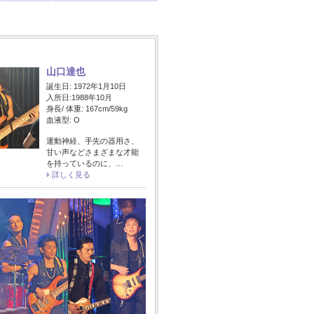
山口達也
誕生日: 1972年1月10日
入所日:1988年10月
身長/ 体重: 167cm/59kg
血液型: O
運動神経、手先の器用さ、
甘い声などさまざまな才能
を持っているのに、…
詳しく見る