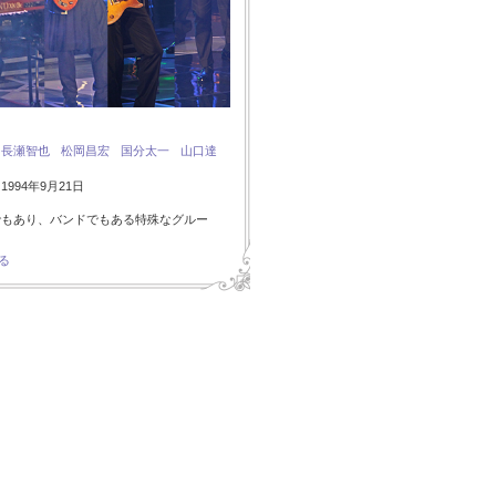
：
長瀬智也
松岡昌宏
国分太一
山口達
994年9月21日
でもあり、バンドでもある特殊なグルー
る