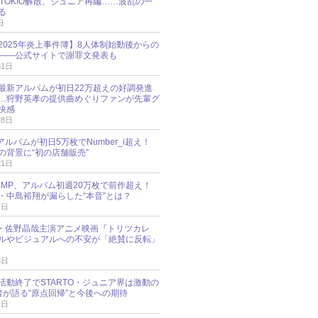
N、TOKIO解散、ジュニア再編……波乱の一
る
日
esz 2025年炎上事件簿】8人体制始動後からの
――公式サイトで謝罪文発表も
31日
最新アルバムが初日22万超えの好調発進
…狩野英孝の提供曲めぐりファンが先輩グ
快感
28日
新アルバムが初日5万枚でNumber_i超え！
の背景に“初の店舗販売”
21日
y!JUMP、アルバム初週20万枚で前作超え！
・中島裕翔が漏らした“本音”とは？
7日
oup・佐野晶哉主演アニメ映画『トリツカレ
ルやビジュアルへの不安が「絶賛に反転」
3日
活動終了でSTARTO・ジュニア界は激動の
識者が語る“原点回帰”と今後への期待
1日