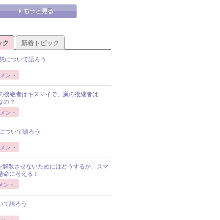
ック
新着トピック
慧について語ろう
メント
Pの後継者はキスマイで、嵐の後継者は
Pなの？
メント
について語ろう
メント
Pを解散させないためにはどうするか、スマ
懸命に考える！
メント
いて語ろう