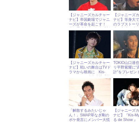
【ジャニーズカルチャー
【ジャニーズ
ナビ】帝国劇場でジャニ
ナビ】等身大で
ーズが革命を起こす！
のラブストー
滝沢秀明主演 舞台『新
准一主演 映
春・滝沢革命』
な・り』
【ジャニーズカルチャー
TOKIO山口達
ナビ】戦いの舞台はTVド
リ平野紫耀に“
ラマから映画に Kis-
計”をプレゼン
My-Ft2、Jr.多数出演『劇
のお値段は…
場版 私立バカレア高
校』
「解散するみたいじゃ
【ジャニーズ
ん！」SMAP草なぎ剛の
ナビ】『Kis-M
ボケ発言にメンバー大慌
る de Show 』 
て
Ft2 Debut Tour
Everyday Go』