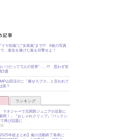
“ドヤ顔嵐”に“女装嵐”まで!? 6枚の写真
で、進化を遂げた嵐を目撃せよ！
idsはいつだって“2人の世界”……!? 思わず笑
真5選
y!JUMP山田涼介に「痩せろブス」と言われて
は誰？
ランキング
、マネジャーで元関西ジュニアの近影に
菊岡！」『おしゃれクリップ』“バックシ
”で再び話題に
2日
O 2025年総まとめ】嵐の活動終了発表に