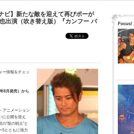
ナビ】新たな敵を迎えて再びポーが
達也出演（吹き替え版）『カンフー パ
Focus!
ャー情報をチェッ
1年8月発売）から
・アニメーション
いに公開を迎え
の“龍の戦士”と
ー5とともに強力