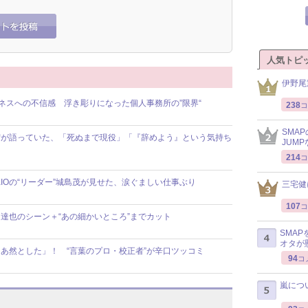
人気トピ
伊野尾
ビジネスへの不信感 浮き彫りになった個人事務所の”限界“
238
コ
SMA
昌宏が語っていた、「死ぬまで現役」「『辞めよう』という気持ち
JUM
214
コ
IOの“リーダー”城島茂が見せた、涙ぐましい仕事ぶり
三宅健
107
コ
口達也のシーン＋“あの細かいところ”までカット
SMA
オタが
「あ然とした」！ “言葉のプロ・校正者”が辛口ツッコミ
94
コ
嵐につ