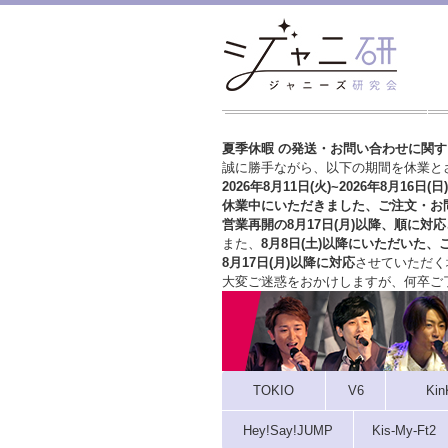
夏季休暇 の発送・お問い合わせに関
誠に勝手ながら、以下の期間を休業と
2026年8月11日(火)~2026年8月16日(日)
休業中にいただきました、ご注文・お
営業再開の8月17日(月)以降、順に対応
また、
8月8日(土)以降にいただいた、
8月17日(月)以降に対応
させていただく
大変ご迷惑をおかけしますが、
何卒ご
TOKIO
V6
Kin
Hey!Say!JUMP
Kis-My-Ft2