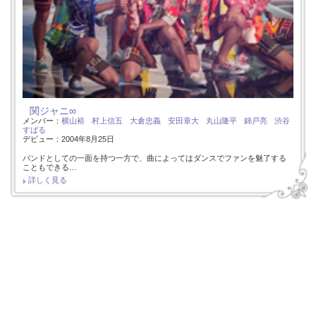
関ジャニ∞
メンバー：
横山裕
村上信五
大倉忠義
安田章大
丸山隆平
錦戸亮
渋谷
すばる
デビュー：2004年8月25日
バンドとしての一面を持つ一方で、曲によってはダンスでファンを魅了する
こともできる…
詳しく見る