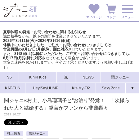
マイページ
ストア
メニュー
夏季休暇 の発送・お問い合わせに関するお知らせ
誠に勝手ながら、以下の期間を休業とさせていただきます。
2026年8月11日(火)~2026年8月16日(日)
休業中にいただきました、ご注文・お問い合わせにつきましては、
営業再開の8月17日(月)以降、順に対応
させていただきます。
また、
8月8日(土)以降にいただいた、ご注文・
お問い合わせにつきましても、
8月17日(月)以降に対応
させていただく場合がございます。
大変ご迷惑をおかけしますが、
何卒ご了承くださいますようお願い申し上げま
す。
V6
KinKi Kids
嵐
NEWS
関ジャニ∞
KAT-TUN
Hey!Say!JUMP
Kis-My-Ft2
Sexy Zone
▼
関ジャニ∞村上、小島瑠璃子と“お泊り”発覚！ 「次撮ら
れた人と結婚する」発言がファンから非難轟々
2017.10.27
村上信五
関ジャニ∞