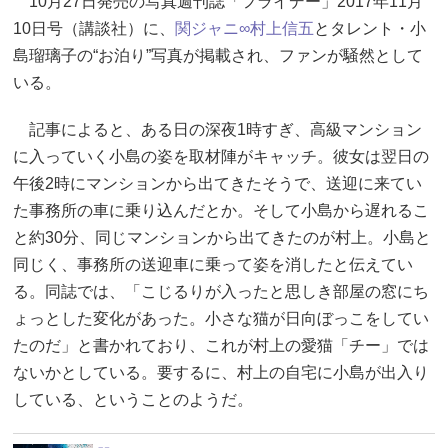
10月27日発売の写真週刊誌「フライデー」2017年11月
10日号（講談社）に、
関ジャニ∞
村上信五
とタレント・小
島瑠璃子の“お泊り”写真が掲載され、ファンが騒然として
いる。
記事によると、ある日の深夜1時すぎ、高級マンション
に入っていく小島の姿を取材陣がキャッチ。彼女は翌日の
午後2時にマンションから出てきたそうで、送迎に来てい
た事務所の車に乗り込んだとか。そして小島から遅れるこ
と約30分、同じマンションから出てきたのが村上。小島と
同じく、事務所の送迎車に乗って姿を消したと伝えてい
る。同誌では、「こじるりが入ったと思しき部屋の窓にち
ょっとした変化があった。小さな猫が日向ぼっこをしてい
たのだ」と書かれており、これが村上の愛猫「チー」では
ないかとしている。要するに、村上の自宅に小島が出入り
している、ということのようだ。