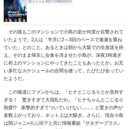
関ジャニ∞ BIG COMEBACK
その後もこのマンションで小島の姿が何度か目撃されて
いたようで、2人は「半月に2～3回のペースで逢瀬を重ね
ていた」とのこと。あるときは朝から大阪での生放送を終
え、そのまま帰京し会食を済ませた小島が、深夜1時過ぎ
に村上のマンションにやってきたこともあったとか。お互
い多忙なスケジュールの合間を縫って、たびたび会ってい
たようだ。
この報道にファンからは、「ヒナとこじるりとか意外す
ぎる！ 驚きすぎて大混乱だわ」「ヒナちゃんとこじるり
熱愛!? 衝撃的すぎてついていけない……」と驚きの声が
多数上がっており、ネット上は大騒ぎ。さらに、現在小島
は関ジャニ∞
丸山隆平
と共に情報番組『サタデープラス』