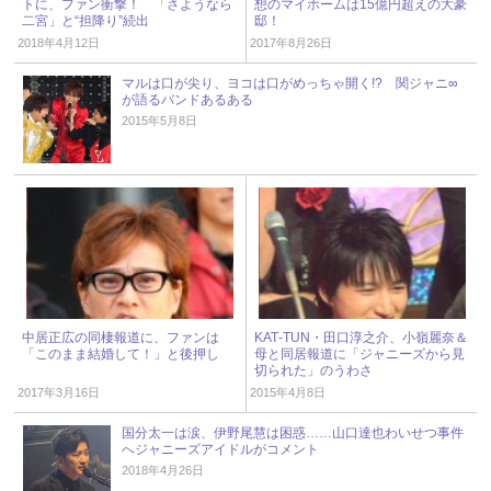
トに、ファン衝撃！ 「さようなら
想のマイホームは15億円超えの大豪
二宮」と“担降り”続出
邸！
2018年4月12日
2017年8月26日
マルは口が尖り、ヨコは口がめっちゃ開く!? 関ジャニ∞
が語るバンドあるある
2015年5月8日
中居正広の同棲報道に、ファンは
KAT‐TUN・田口淳之介、小嶺麗奈＆
「このまま結婚して！」と後押し
母と同居報道に「ジャニーズから見
切られた」のうわさ
2017年3月16日
2015年4月8日
国分太一は涙、伊野尾慧は困惑……山口達也わいせつ事件
へジャニーズアイドルがコメント
2018年4月26日