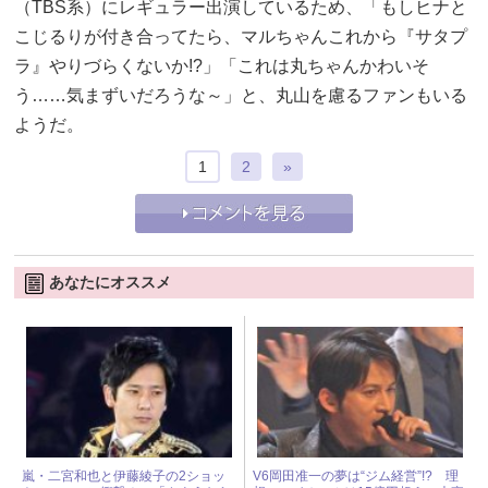
（TBS系）にレギュラー出演しているため、「もしヒナと
こじるりが付き合ってたら、マルちゃんこれから『サタプ
ラ』やりづらくないか!?」「これは丸ちゃんかわいそ
う……気まずいだろうな～」と、丸山を慮るファンもいる
ようだ。
1
2
»
あなたにオススメ
嵐・二宮和也と伊藤綾子の2ショッ
V6岡田准一の夢は“ジム経営”!? 理