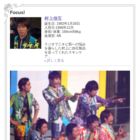
Focus!
村上信五
誕生日: 1982年1月26日
入所日:1996年12月
身長/ 体重: 169cm/58kg
血液型: AB
ラジオでニキビ肌への悩み
を漏らした村上に自社製品
を送ってくれたスキンケ
ア…
詳しく見る