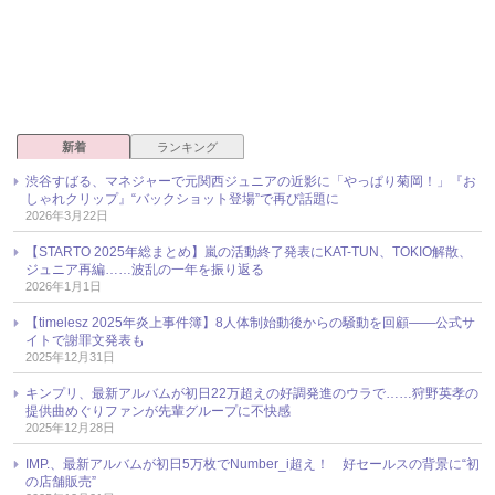
新着
ランキング
渋谷すばる、マネジャーで元関西ジュニアの近影に「やっぱり菊岡！」『お
しゃれクリップ』“バックショット登場”で再び話題に
2026年3月22日
【STARTO 2025年総まとめ】嵐の活動終了発表にKAT-TUN、TOKIO解散、
ジュニア再編……波乱の一年を振り返る
2026年1月1日
【timelesz 2025年炎上事件簿】8人体制始動後からの騒動を回顧――公式サ
イトで謝罪文発表も
2025年12月31日
キンプリ、最新アルバムが初日22万超えの好調発進のウラで……狩野英孝の
提供曲めぐりファンが先輩グループに不快感
2025年12月28日
IMP.、最新アルバムが初日5万枚でNumber_i超え！ 好セールスの背景に“初
の店舗販売”