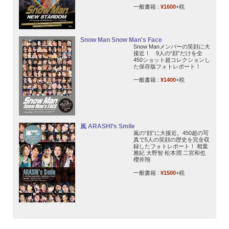
一般書籍 :
¥1600
+税
Snow Man Snow Man's Face
Snow Manメンバーの笑顔に大
接近！ 9人の“顔”だけを全
450ショット超コレクションし
た保存版フォトレポート！
一般書籍 :
¥1400
+税
嵐 ARASHI’s Smile
嵐の“顔”に大接近。450超の写
真で5人の笑顔の歴史を完全収
録したフォトレポート！ 相葉
雅紀 大野智 松本潤 二宮和也
櫻井翔
一般書籍 :
¥1500
+税