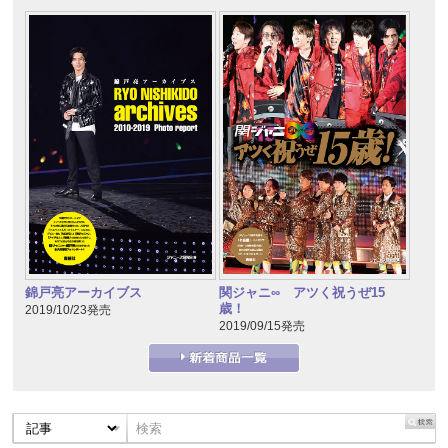
錦戸亮アーカイブス
関ジャニ∞ アツく祝うぜ15
歳！
2019/10/23発売
2019/09/15発売