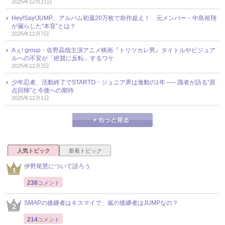
2025年12月21日
Hey!Say!JUMP、アルバム初週20万枚で前作超え！ 元メンバー・中島裕翔
が漏らした“本音”とは？
2025年12月7日
Aぇ! group・佐野晶哉主演アニメ映画『トリツカレ男』タイトルやビジュア
ルへの不安が「絶賛に反転」するワケ
2025年12月3日
少年忍者、活動終了でSTARTO・ジュニア界は激動の1年 ── 識者が語る“原
点回帰”と今後への期待
2025年12月1日
人気トピック
新着トピック
伊野尾慧について語ろう
238
コメント
SMAPの後継者はキスマイで、嵐の後継者はJUMPなの？
214
コメント