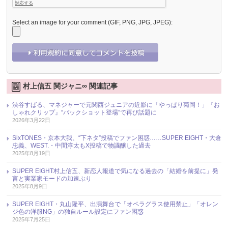
Select an image for your comment (GIF, PNG, JPG, JPEG):
村上信五 関ジャニ∞ 関連記事
渋谷すばる、マネジャーで元関西ジュニアの近影に「やっぱり菊岡！」『お
しゃれクリップ』“バックショット登場”で再び話題に
2026年3月22日
SixTONES・京本大我、“下ネタ”投稿でファン困惑……SUPER EIGHT・大倉
忠義、WEST.・中間淳太もX投稿で物議醸した過去
2025年8月19日
SUPER EIGHT村上信五、新恋人報道で気になる過去の「結婚を前提に」発
言と実業家モードの加速ぶり
2025年8月9日
SUPER EIGHT・丸山隆平、出演舞台で「オペラグラス使用禁止」「オレン
ジ色の洋服NG」の独自ルール設定にファン困惑
2025年7月25日