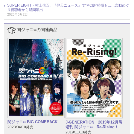
SUPER EIGHT・村上信五、『仰天ニュース』で“MC癖”発揮も……言動めぐ
り視聴者から疑問噴出
2025年6月2日
関ジャニ∞の関連商品
関ジャニ∞ BIG COMEBACK
J-GENERATION 2019年12月号
増刊 関ジャニ∞ Re-Rising！
2023/04/10発売
2019/11/13発売