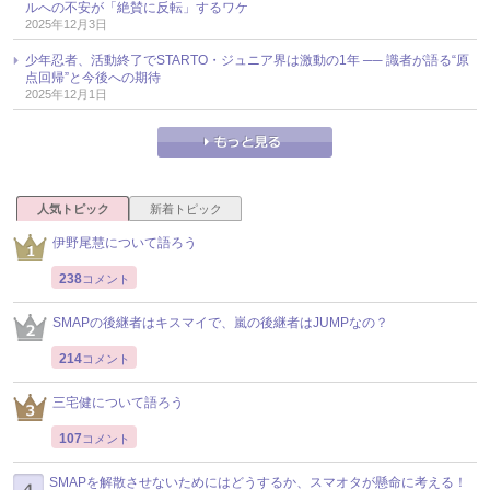
ルへの不安が「絶賛に反転」するワケ
2025年12月3日
少年忍者、活動終了でSTARTO・ジュニア界は激動の1年 ── 識者が語る“原
点回帰”と今後への期待
2025年12月1日
人気トピック
新着トピック
伊野尾慧について語ろう
238
コメント
SMAPの後継者はキスマイで、嵐の後継者はJUMPなの？
214
コメント
三宅健について語ろう
107
コメント
SMAPを解散させないためにはどうするか、スマオタが懸命に考える！