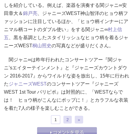
しを紹介している。例えば、楽器を演奏する関ジャニ∞安
田章大＆
錦戸亮
、ジャニーズWEST神山智洋のヒョウ柄フ
ァッションに注目しているほか、「ヒョウ柄インナーにア
ニマル柄コートのダブル使い」をする関ジャニ∞
村上信
五
、黒を基調としたスタイリッシュなヒョウ柄を着るジャ
ニーズWEST
桐山照史
の写真などが盛りだくさん。
関ジャニ∞は昨年行われたコンサートツアー『関ジャ
ニ’sエイターテインメント』と『ジャニーズカウントダウ
ン 2016-2017』からワイルドな姿を放出し、15年に行われ
た
ジャニーズWEST
のコンサートツアー『ジャニーズ
WEST 1st Tour パリピポ』は対照的に、「WESTならで
は！ ヒョウ柄がこんなにポップに！」とカラフルな衣装
を着た7人の様子を楽しむことができる。
1
2
»