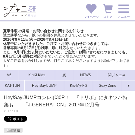
マイページ
ストア
メニュー
夏季休暇 の発送・お問い合わせに関するお知らせ
誠に勝手ながら、以下の期間を休業とさせていただきます。
2026年8月11日(火)~2026年8月16日(日)
休業中にいただきました、ご注文・お問い合わせにつきましては、
営業再開の8月17日(月)以降、順に対応
させていただきます。
また、
8月8日(土)以降にいただいた、ご注文・
お問い合わせにつきましても、
8月17日(月)以降に対応
させていただく場合がございます。
大変ご迷惑をおかけしますが、
何卒ご了承くださいますようお願い申し上げま
す。
V6
KinKi Kids
嵐
NEWS
関ジャニ∞
KAT-TUN
Hey!Say!JUMP
Kis-My-Ft2
Sexy Zone
▼
Hey!Say!JUMPコンレポ30P！ 『ドリボ』にタキツバ特
集も！ 「J-GENERATION」2017年12月号
2017.11.3
出演情報