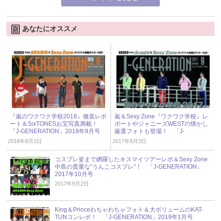
あなたにオススメ
『嵐のワクワク学校2018』徹底レポ
嵐＆Sexy Zone『ワクワク学校』レ
ート＆SixTONESお宝写真満載！
ポートやジャニーズWESTの懐かし
「J-GENERATION」2018年9月号
厳選フォトも登場！ 「J-
GENERATION」2017年9月号
2018年8月2日
2017年8月3日
コスプレ姿まで網羅したキスマイツアーレポ＆Sexy Zone
中島の貴重な“うんこコスプレ”！ 「J-GENERATION」
2017年10月号
2017年9月2日
King＆Princeわちゃわちゃフォト＆大ボリュームのKAT-
TUNコンレポ！ 「J-GENERATION」2019年1月号