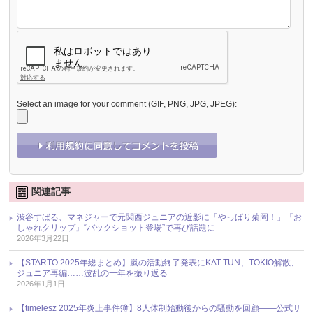
Select an image for your comment (GIF, PNG, JPG, JPEG):
関連記事
渋谷すばる、マネジャーで元関西ジュニアの近影に「やっぱり菊岡！」『お
しゃれクリップ』“バックショット登場”で再び話題に
2026年3月22日
【STARTO 2025年総まとめ】嵐の活動終了発表にKAT-TUN、TOKIO解散、
ジュニア再編……波乱の一年を振り返る
2026年1月1日
【timelesz 2025年炎上事件簿】8人体制始動後からの騒動を回顧――公式サ