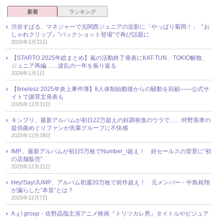
新着
ランキング
渋谷すばる、マネジャーで元関西ジュニアの近影に「やっぱり菊岡！」『お
しゃれクリップ』“バックショット登場”で再び話題に
2026年3月22日
【STARTO 2025年総まとめ】嵐の活動終了発表にKAT-TUN、TOKIO解散、
ジュニア再編……波乱の一年を振り返る
2026年1月1日
【timelesz 2025年炎上事件簿】8人体制始動後からの騒動を回顧――公式サ
イトで謝罪文発表も
2025年12月31日
キンプリ、最新アルバムが初日22万超えの好調発進のウラで……狩野英孝の
提供曲めぐりファンが先輩グループに不快感
2025年12月28日
IMP.、最新アルバムが初日5万枚でNumber_i超え！ 好セールスの背景に“初
の店舗販売”
2025年12月21日
Hey!Say!JUMP、アルバム初週20万枚で前作超え！ 元メンバー・中島裕翔
が漏らした“本音”とは？
2025年12月7日
Aぇ! group・佐野晶哉主演アニメ映画『トリツカレ男』タイトルやビジュア