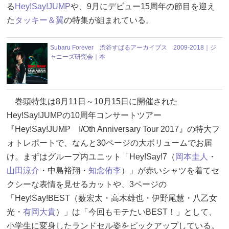
る
Hey!Say!JUMP
や、9月にデビュー15周年の節目を迎え
た
タッキー＆翼
の特集が組まれている。
Subaru Forever 渋谷すばるアーカイブス 2009-2018｜ジ
ャニーズ研究会｜本
巻頭特集は8月11日～10月15日に開催された
Hey!Say!JUMPの10周年コンサートツアー
『Hey!Say!JUMP I/Oth Anniversary Tour 2017』の特大フ
ォトレポートで、なんと30ページの大ボリュームでお届
け。まずはグループ内ユニット「Hey!Say!7（
岡本圭人
・
山田涼介
・中島裕翔・
知念侑李
）」が赤いシャツを着てセ
クシーな表情を見せるカットや、3ページの
「Hey!Say!BEST（薮宏太・高木雄也・伊野尾慧・八乙女
光・
有岡大貴
）」は「今回もモテたいBEST！」として、
小学生に変身したランドセル姿をピックアップしている。