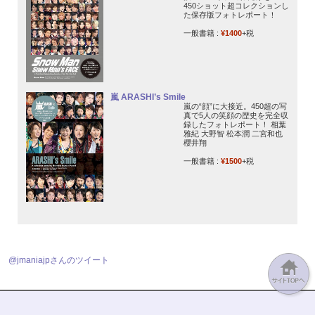
450ショット超コレクションし
た保存版フォトレポート！
一般書籍 :
¥1400
+税
嵐 ARASHI’s Smile
嵐の“顔”に大接近。450超の写
真で5人の笑顔の歴史を完全収
録したフォトレポート！ 相葉
雅紀 大野智 松本潤 二宮和也
櫻井翔
一般書籍 :
¥1500
+税
@jmaniajpさんのツイート