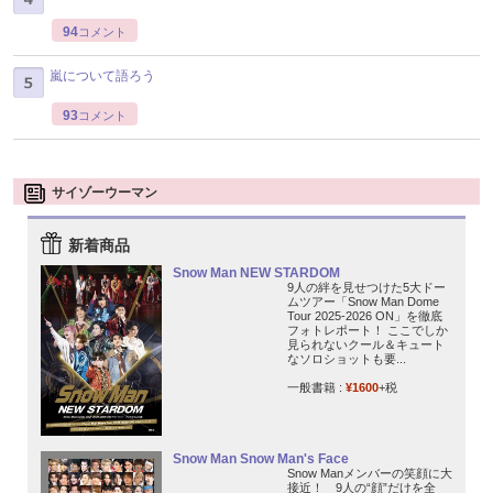
94
コメント
嵐について語ろう
93
コメント
サイゾーウーマン
新着商品
Snow Man NEW STARDOM
9人の絆を見せつけた5大ドー
ムツアー「Snow Man Dome
Tour 2025-2026 ON」を徹底
フォトレポート！ ここでしか
見られないクール＆キュート
なソロショットも要...
一般書籍 :
¥1600
+税
Snow Man Snow Man's Face
Snow Manメンバーの笑顔に大
接近！ 9人の“顔”だけを全