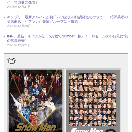
イトで謝罪文発表も
2025年12月31日
キンプリ、最新アルバムが初日22万超えの好調発進のウラで……狩野英孝の
提供曲めぐりファンが先輩グループに不快感
2025年12月28日
IMP.、最新アルバムが初日5万枚でNumber_i超え！ 好セールスの背景に“初
の店舗販売”
2025年12月21日