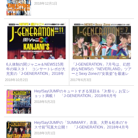
2018年12月1日
6人体制の関ジャニ∞＆NEWS15周
「J-GENERATION」7月号は、幻想
年の味スタ！ コンサートレポが大
的なNEWSの『NEVERLAND』ツア
充実の「J-GENERATION」2018年
ーとSexy Zoneの“女装姿”を最速レ
11月号
ポート！
2018年10月2日
2017年6月3日
Hey!Say!JUMPのキュートすぎる笑顔＆『Jr.祭り』お宝シ
ョット満載！ 「J-GENERATION」2018年6月号
2018年5月2日
Hey!Say!JUMPの「SUMMARY」衣装、大野＆松本の“キ
ス寸前”写真大公開！ 「J-GENERATION」2018年4月号
2018年3月1日