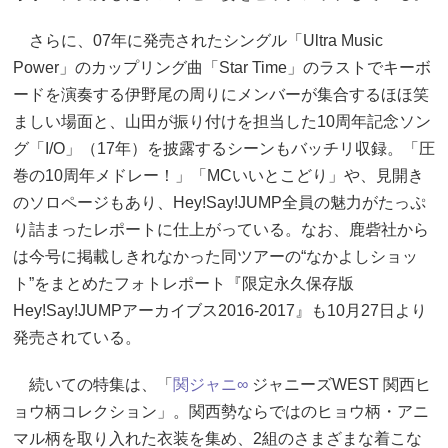
さらに、07年に発売されたシングル「Ultra Music
Power」のカップリング曲「Star Time」のラストでキーボ
ードを演奏する伊野尾の周りにメンバーが集合するほほ笑
ましい場面と、山田が振り付けを担当した10周年記念ソン
グ「I/O」（17年）を披露するシーンもバッチリ収録。「圧
巻の10周年メドレー！」「MCいいとこどり」や、見開き
のソロページもあり、Hey!Say!JUMP全員の魅力がたっぷ
り詰まったレポートに仕上がっている。なお、鹿砦社から
は今号に掲載しきれなかった同ツアーの“なかよしショッ
ト”をまとめたフォトレポート『限定永久保存版
Hey!Say!JUMPアーカイブス2016-2017』も10月27日より
発売されている。
続いての特集は、「
関ジャニ∞
ジャニーズWEST 関西ヒ
ョウ柄コレクション」。関西勢ならではのヒョウ柄・アニ
マル柄を取り入れた衣装を集め、2組のさまざまな着こな