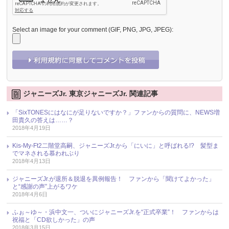
Select an image for your comment (GIF, PNG, JPG, JPEG):
ジャニーズJr. 東京ジャニーズJr. 関連記事
「SixTONESにはなにが足りないですか？」ファンからの質問に、NEWS増
田貴久の答えは……？
2018年4月19日
Kis-My-Ft2二階堂高嗣、ジャニーズJr.から「にいに」と呼ばれる!? 髪型ま
でマネされる慕われぶり
2018年4月13日
ジャニーズJr.が退所＆脱退を異例報告！ ファンから「聞けてよかった」
と“感謝の声”上がるワケ
2018年4月6日
ふぉ～ゆ～・浜中文一、ついにジャニーズJr.を“正式卒業”！ ファンからは
祝福と「CD欲しかった」の声
2018年3月15日