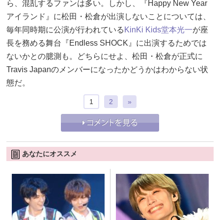
ら、混乱するファンは多い。しかし、『Happy New Year
アイランド』に松田・松倉が出演しないことについては、
毎年同時期に公演が行われている
KinKi Kids
堂本光一
が座
長を務める舞台『Endless SHOCK』に出演するためでは
ないかとの臆測も。どちらにせよ、松田・松倉が正式に
Travis Japanのメンバーになったかどうかはわからない状
態だ。
1
2
»
あなたにオススメ