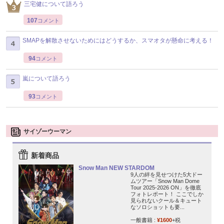
三宅健について語ろう
107
コメント
SMAPを解散させないためにはどうするか、スマオタが懸命に考える！
94
コメント
嵐について語ろう
93
コメント
サイゾーウーマン
新着商品
Snow Man NEW STARDOM
9人の絆を見せつけた5大ドー
ムツアー「Snow Man Dome
Tour 2025-2026 ON」を徹底
フォトレポート！ ここでしか
見られないクール＆キュート
なソロショットも要...
一般書籍 :
¥1600
+税