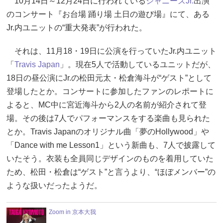
10月14日～12月24日に行われている
ジャニーズJr.
出演
のコンサート『お台場 踊り場 土日の遊び場』にて、ある
Jr.内ユニットの“重大発表”が行われた。
それは、11月18・19日に公演を行っていたJr.内ユニット
「
Travis Japan
」。現在5人で活動しているユニットだが、
18日の昼公演にJr.の松田元太・松倉海斗が“ゲスト”として
登場したとか。コンサートに参加したファンのレポートに
よると、MC中に宮近海斗から2人の名前が紹介されて登
場。その後は7人でパフォーマンスをする楽曲も見られた
とか。Travis Japanのオリジナル曲「夢のHollywood」や
「Dance with me Lesson1」という新曲も、7人で披露して
いたそう。衣装も全員同じデザインのものを着用していた
ため、松田・松倉は“ゲスト”と言うより、“ほぼメンバー”の
ような扱いだったようだ。
Zoom in 京本大我