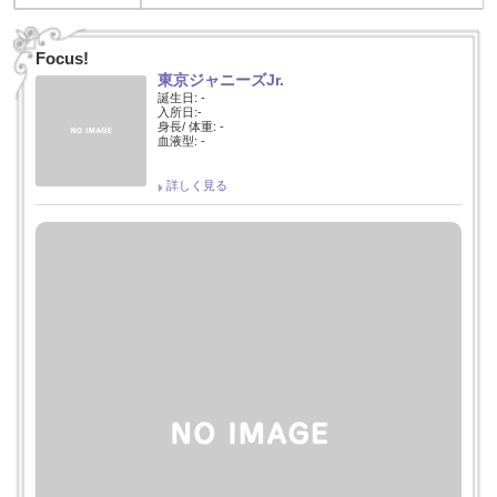
Focus!
東京ジャニーズJr.
誕生日: -
入所日:-
身長/ 体重: -
血液型: -
詳しく見る