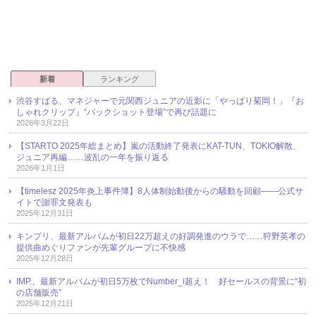
新着
ランキング
渋谷すばる、マネジャーで元関西ジュニアの近影に「やっぱり菊岡！」『お
しゃれクリップ』“バックショット登場”で再び話題に
2026年3月22日
【STARTO 2025年総まとめ】嵐の活動終了発表にKAT-TUN、TOKIO解散、
ジュニア再編……波乱の一年を振り返る
2026年1月1日
【timelesz 2025年炎上事件簿】8人体制始動後からの騒動を回顧――公式サ
イトで謝罪文発表も
2025年12月31日
キンプリ、最新アルバムが初日22万超えの好調発進のウラで……狩野英孝の
提供曲めぐりファンが先輩グループに不快感
2025年12月28日
IMP.、最新アルバムが初日5万枚でNumber_i超え！ 好セールスの背景に“初
の店舗販売”
2025年12月21日