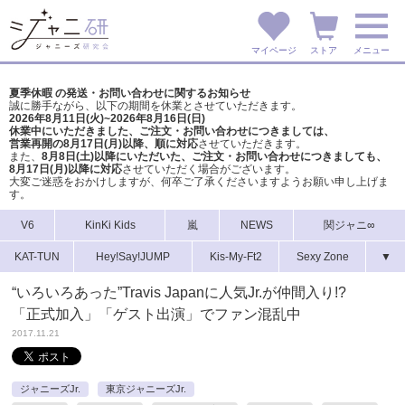
マイページ
ストア
メニュー
夏季休暇 の発送・お問い合わせに関するお知らせ
誠に勝手ながら、以下の期間を休業とさせていただきます。
2026年8月11日(火)~2026年8月16日(日)
休業中にいただきました、ご注文・お問い合わせにつきましては、
営業再開の8月17日(月)以降、順に対応
させていただきます。
また、
8月8日(土)以降にいただいた、ご注文・
お問い合わせにつきましても、
8月17日(月)以降に対応
させていただく場合がございます。
大変ご迷惑をおかけしますが、
何卒ご了承くださいますようお願い申し上げま
す。
V6
KinKi Kids
嵐
NEWS
関ジャニ∞
KAT-TUN
Hey!Say!JUMP
Kis-My-Ft2
Sexy Zone
▼
“いろいろあった”Travis Japanに人気Jr.が仲間入り!?
「正式加入」「ゲスト出演」でファン混乱中
2017.11.21
ジャニーズJr.
東京ジャニーズJr.