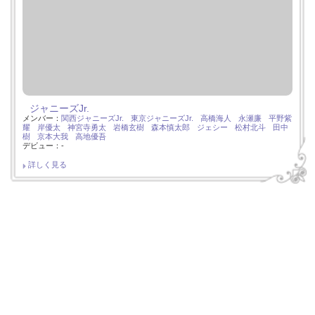
ジャニーズJr.
メンバー：
関西ジャニーズJr.
東京ジャニーズJr.
高橋海人
永瀬廉
平野紫
耀
岸優太
神宮寺勇太
岩橋玄樹
森本慎太郎
ジェシー
松村北斗
田中
樹
京本大我
高地優吾
デビュー：-
詳しく見る