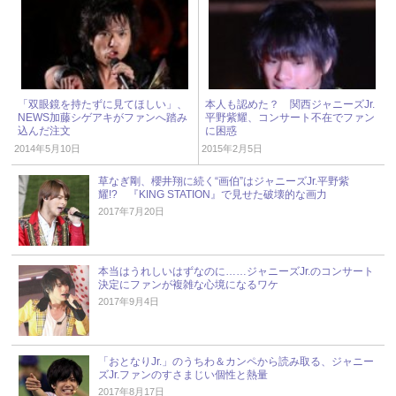
「双眼鏡を持たずに見てほしい」、
本人も認めた？ 関西ジャニーズJr.
NEWS加藤シゲアキがファンへ踏み
平野紫耀、コンサート不在でファン
込んだ注文
に困惑
2014年5月10日
2015年2月5日
草なぎ剛、櫻井翔に続く“画伯”はジャニーズJr.平野紫
耀!? 『KING STATION』で見せた破壊的な画力
2017年7月20日
本当はうれしいはずなのに……ジャニーズJr.のコンサート
決定にファンが複雑な心境になるワケ
2017年9月4日
「おとなりJr.」のうちわ＆カンペから読み取る、ジャニー
ズJr.ファンのすさまじい個性と熱量
2017年8月17日