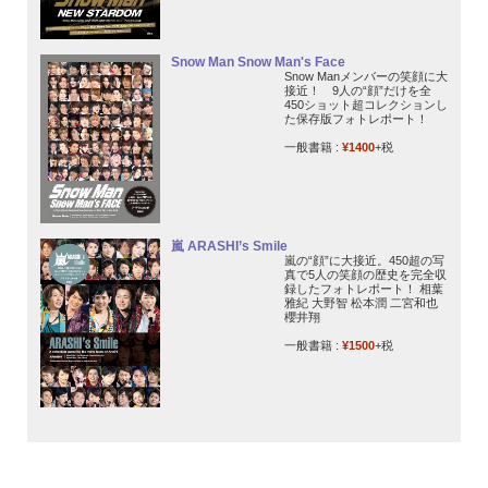
Snow Man Snow Man's Face
Snow Manメンバーの笑顔に大
接近！ 9人の“顔”だけを全
450ショット超コレクションし
た保存版フォトレポート！
一般書籍 :
¥1400
+税
嵐 ARASHI’s Smile
嵐の“顔”に大接近。450超の写
真で5人の笑顔の歴史を完全収
録したフォトレポート！ 相葉
雅紀 大野智 松本潤 二宮和也
櫻井翔
一般書籍 :
¥1500
+税