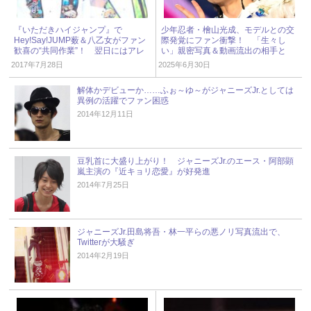
『いただきハイジャンプ』で
少年忍者・檜山光成、モデルとの交
Hey!Say!JUMP薮＆八乙女がファン
際発覚にファン衝撃！ 「生々し
歓喜の“共同作業”！ 翌日にはアレ
い」親密写真＆動画流出の相手と
を作る人が続出!?
は？ « ジャニーズ研究会
2017年7月28日
2025年6月30日
解体かデビューか……ふぉ～ゆ～がジャニーズJr.としては
異例の活躍でファン困惑
2014年12月11日
豆乳首に大盛り上がり！ ジャニーズJr.のエース・阿部顕
嵐主演の『近キョリ恋愛』が好発進
2014年7月25日
ジャニーズJr.田島将吾・林一平らの悪ノリ写真流出で、
Twitterが大騒ぎ
2014年2月19日