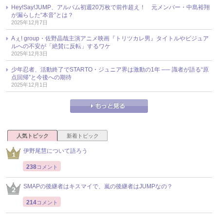
Hey!Say!JUMP、アルバム初週20万枚で前作超え！ 元メンバー・中島裕翔
が漏らした“本音”とは？
2025年12月7日
Aぇ! group・佐野晶哉主演アニメ映画『トリツカレ男』タイトルやビジュア
ルへの不安が「絶賛に反転」するワケ
2025年12月3日
少年忍者、活動終了でSTARTO・ジュニア界は激動の1年 ── 識者が語る“原
点回帰”と今後への期待
2025年12月1日
人気トピック
新着トピック
伊野尾慧について語ろう
238
コメント
SMAPの後継者はキスマイで、嵐の後継者はJUMPなの？
214
コメント