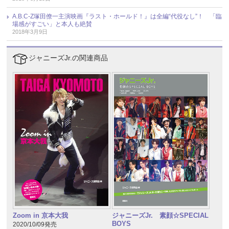
A.B.C-Z塚田僚一主演映画『ラスト・ホールド！』は全編“代役なし”！ 「臨
場感がすごい」と本人も絶賛
2018年3月9日
ジャニーズJr.の関連商品
Zoom in 京本大我
ジャニーズJr. 素顔☆SPECIAL
BOYS
2020/10/09発売