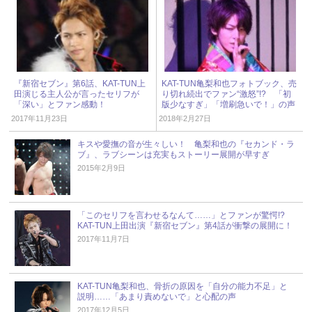
『新宿セブン』第6話、KAT-TUN上
KAT-TUN亀梨和也フォトブック、売
田演じる主人公が言ったセリフが
り切れ続出でファン“激怒”!? 「初
「深い」とファン感動！
版少なすぎ」「増刷急いで！」の声
2017年11月23日
2018年2月27日
キスや愛撫の音が生々しい！ 亀梨和也の『セカンド・ラ
ブ』、ラブシーンは充実もストーリー展開が早すぎ
2015年2月9日
「このセリフを言わせるなんて……」とファンが驚愕!?
KAT-TUN上田出演『新宿セブン』第4話が衝撃の展開に！
2017年11月7日
KAT-TUN亀梨和也、骨折の原因を「自分の能力不足」と
説明……「あまり責めないで」と心配の声
2017年12月5日