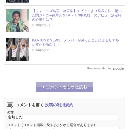
【ジャニーズ名言・格言集】デビューより発表方法に驚い
た関ジャニ∞錦戸亮＆KAT-TUN中丸雄一のデビュー決定時
の心境とは？
2018年2月7日
KAT-TUN＆NEWS、メンバーが減ったことによるリアル
な変化を激白！
2014年5月25日
Recommended by
コメントを書く
投稿の利用規約
名前
コメント
(コメント掲載に5分ほどかかる場合があります)