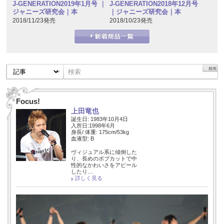
J-GENERATION2019年1月号 ｜
J-GENERATION2018年12月号
ジャニーズ研究会｜本
｜ジャニーズ研究会｜本
2018/11/23発売
2018/10/23発売
Focus!
上田竜也
誕生日: 1983年10月4日
入所日:1998年6月
身長/ 体重: 175cm/53kg
血液型: B
ヴィジュアル系に傾倒した
り、長めのボブカットで中
性的なかわいさをアピール
したり…
詳しく見る