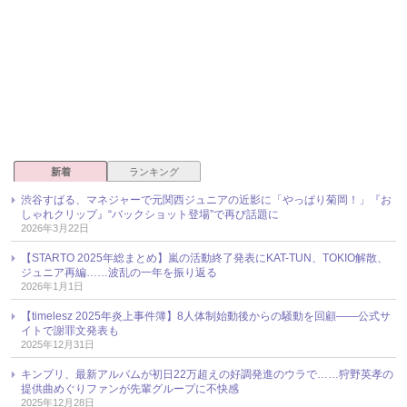
新着
ランキング
渋谷すばる、マネジャーで元関西ジュニアの近影に「やっぱり菊岡！」『お
しゃれクリップ』“バックショット登場”で再び話題に
2026年3月22日
【STARTO 2025年総まとめ】嵐の活動終了発表にKAT-TUN、TOKIO解散、
ジュニア再編……波乱の一年を振り返る
2026年1月1日
【timelesz 2025年炎上事件簿】8人体制始動後からの騒動を回顧――公式サ
イトで謝罪文発表も
2025年12月31日
キンプリ、最新アルバムが初日22万超えの好調発進のウラで……狩野英孝の
提供曲めぐりファンが先輩グループに不快感
2025年12月28日