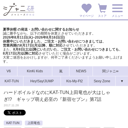
マイページ
ストア
メニュー
夏季休暇 の発送・お問い合わせに関するお知らせ
誠に勝手ながら、以下の期間を休業とさせていただきます。
2026年8月11日(火)~2026年8月16日(日)
休業中にいただきました、ご注文・お問い合わせにつきましては、
営業再開の8月17日(月)以降、順に対応
させていただきます。
また、
8月8日(土)以降にいただいた、ご注文・
お問い合わせにつきましても、
8月17日(月)以降に対応
させていただく場合がございます。
大変ご迷惑をおかけしますが、
何卒ご了承くださいますようお願い申し上げま
す。
V6
KinKi Kids
嵐
NEWS
関ジャニ∞
KAT-TUN
Hey!Say!JUMP
Kis-My-Ft2
Sexy Zone
▼
ハードボイルドなのにKAT-TUN上田竜也が大はしゃ
ぎ!? ギャップ萌え必至の『新宿セブン』第7話
2017.11.28
KAT-TUN
上田竜也