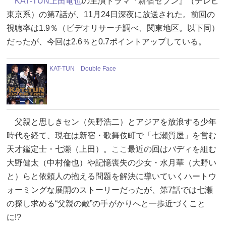
KAT-TUN
上田竜也
の主演ドラマ『新宿セブン』（テレビ
東京系）の第7話が、11月24日深夜に放送された。前回の
視聴率は1.9％（ビデオリサーチ調べ、関東地区。以下同）
だったが、今回は2.6％と0.7ポイントアップしている。
KAT-TUN Double Face
父親と思しきセン（矢野浩二）とアジアを放浪する少年
時代を経て、現在は新宿・歌舞伎町で「七瀬質屋」を営む
天才鑑定士・七瀬（上田）。ここ最近の回はバディを組む
大野健太（中村倫也）や記憶喪失の少女・水月華（大野い
と）らと依頼人の抱える問題を解決に導いていくハートウ
ォーミングな展開のストーリーだったが、第7話では七瀬
の探し求める“父親の敵”の手がかりへと一歩近づくこと
に!?