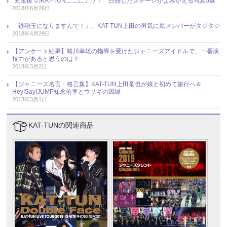
“充電後”のKAT-TUNここにアリ！ 白熱したステージがよみがえる写真5選
2018年6月26日
「鉄砲玉になりますんで！」、KAT-TUN上田の男気に嵐メンバーがタジタジ
2018年4月29日
【アンケート結果】蜷川幸雄の指導を受けたジャニーズアイドルで、一番演
技力があると思うのは？
2018年3月2日
【ジャニーズ名言・格言集】KAT-TUN上田竜也が娘と初めて旅行へ＆
Hey!Say!JUMP知念侑李とウサギの因縁
2018年3月1日
KAT-TUNの関連商品