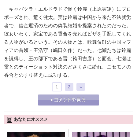
キャバクラ・エルドラドで働く鈴麗（上原実矩）にプロ
ポーズされ、驚く健太。実は鈴麗は中国から来た不法就労
者で、借金返済のための偽装結婚を提案されたのだった。
彼女いわく、家宝である香合を売ればビザを手配してくれ
る人物がいるという。その人物とは、歌舞伎町の中国マフ
ィアの首領・王浩守（嶋田久作）だった。七瀬たちは鈴麗
を説得し、王の部下である雷（袴田吉彦）と面会。七瀬は
雷とのティーショット対決のどさくさに紛れ、ニセモノの
香合とのすり替えに成功する。
1
2
»
あなたにオススメ