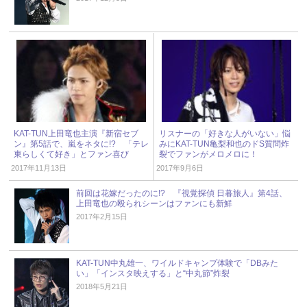
KAT-TUN上田竜也主演『新宿セブ
リスナーの「好きな人がいない」悩
ン』第5話で、嵐をネタに!? 「テレ
みにKAT-TUN亀梨和也のドS質問炸
東らしくて好き」とファン喜び
裂でファンがメロメロに！
2017年11月13日
2017年9月6日
前回は花嫁だったのに!? 『視覚探偵 日暮旅人』第4話、
上田竜也の殴られシーンはファンにも新鮮
2017年2月15日
KAT-TUN中丸雄一、ワイルドキャンプ体験で「DBみた
い」「インスタ映えする」と“中丸節”炸裂
2018年5月21日