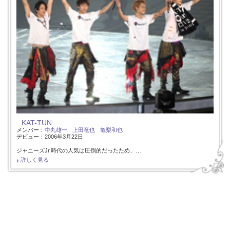
KAT-TUN
メンバー：
中丸雄一
上田竜也
亀梨和也
デビュー：2006年3月22日
ジャニーズJr.時代の人気は圧倒的だったため、…
詳しく見る