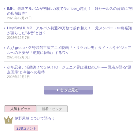
IMP.、最新アルバムが初日5万枚でNumber_i超え！ 好セールスの背景に“初
の店舗販売”
2025年12月21日
Hey!Say!JUMP、アルバム初週20万枚で前作超え！ 元メンバー・中島裕翔
が漏らした“本音”とは？
2025年12月7日
Aぇ! group・佐野晶哉主演アニメ映画『トリツカレ男』タイトルやビジュア
ルへの不安が「絶賛に反転」するワケ
2025年12月3日
少年忍者、活動終了でSTARTO・ジュニア界は激動の1年 ── 識者が語る“原
点回帰”と今後への期待
2025年12月1日
人気トピック
新着トピック
伊野尾慧について語ろう
238
コメント