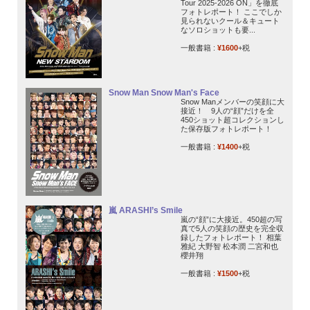
Tour 2025-2026 ON」を徹底
フォトレポート！ ここでしか
見られないクール＆キュート
なソロショットも要...
一般書籍 :
¥1600
+税
Snow Man Snow Man's Face
Snow Manメンバーの笑顔に大
接近！ 9人の“顔”だけを全
450ショット超コレクションし
た保存版フォトレポート！
一般書籍 :
¥1400
+税
嵐 ARASHI’s Smile
嵐の“顔”に大接近。450超の写
真で5人の笑顔の歴史を完全収
録したフォトレポート！ 相葉
雅紀 大野智 松本潤 二宮和也
櫻井翔
一般書籍 :
¥1500
+税