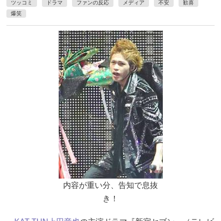
ツッコミ
ドラマ
ファンの反応
メディア
不安
歓喜
爆笑
内容が重い分、告知で息抜
き！