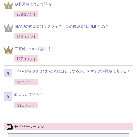
伊野尾慧について語ろう
238
コメント
SMAPの後継者はキスマイで、嵐の後継者はJUMPなの？
214
コメント
三宅健について語ろう
107
コメント
SMAPを解散させないためにはどうするか、スマオタが懸命に考える！
94
コメント
嵐について語ろう
93
コメント
サイゾーウーマン