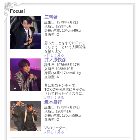
Focus!
三宅健
誕生日: 1979年7月2日
入所日:1993年5月
身長/ 体重: 164cm/49kg
血液型: O
思ったことをすぐに口にし
てしまう、という人間関係
を築く上で…
詳しく見る
井ノ原快彦
誕生日: 1976年5月17日
入所日:1988年10月
身長/ 体重: 174cm/61kg
血液型: A
昔は相当ヤンチャで、
TOKIO松岡昌宏にそそのか
されて行ったイタズラに…
詳しく見る
坂本昌行
誕生日: 1971年7月24日
入所日:1988年1月
身長/ 体重: 176cm/58kg
血液型: O
V6のリーダー。
詳しく見る