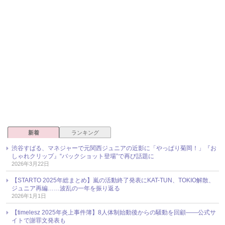
新着
ランキング
渋谷すばる、マネジャーで元関西ジュニアの近影に「やっぱり菊岡！」『お
しゃれクリップ』“バックショット登場”で再び話題に
2026年3月22日
【STARTO 2025年総まとめ】嵐の活動終了発表にKAT-TUN、TOKIO解散、
ジュニア再編……波乱の一年を振り返る
2026年1月1日
【timelesz 2025年炎上事件簿】8人体制始動後からの騒動を回顧――公式サ
イトで謝罪文発表も