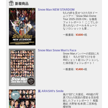
新着商品
Snow Man NEW STARDOM
9人の絆を見せつけた5大ドー
ムツアー「Snow Man Dome
Tour 2025-2026 ON」を徹底
フォトレポート！ ここでしか
見られないクール＆キュート
なソロショットも要...
一般書籍 :
¥1600
+税
Snow Man Snow Man's Face
Snow Manメンバーの笑顔に大
接近！ 9人の“顔”だけを全
450ショット超コレクションし
た保存版フォトレポート！
一般書籍 :
¥1400
+税
嵐 ARASHI’s Smile
嵐の“顔”に大接近。450超の写
真で5人の笑顔の歴史を完全収
録したフォトレポート！ 相葉
雅紀 大野智 松本潤 二宮和也
櫻井翔