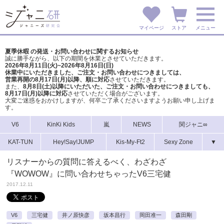
マイページ
ストア
メニュー
夏季休暇 の発送・お問い合わせに関するお知らせ
誠に勝手ながら、以下の期間を休業とさせていただきます。
2026年8月11日(火)~2026年8月16日(日)
休業中にいただきました、ご注文・お問い合わせにつきましては、
営業再開の8月17日(月)以降、順に対応
させていただきます。
また、
8月8日(土)以降にいただいた、ご注文・
お問い合わせにつきましても、
8月17日(月)以降に対応
させていただく場合がございます。
大変ご迷惑をおかけしますが、
何卒ご了承くださいますようお願い申し上げま
す。
V6
KinKi Kids
嵐
NEWS
関ジャニ∞
KAT-TUN
Hey!Say!JUMP
Kis-My-Ft2
Sexy Zone
▼
リスナーからの質問に答えるべく、わざわざ
『WOWOW』に問い合わせちゃったV6三宅健
2017.12.11
V6
三宅健
井ノ原快彦
坂本昌行
岡田准一
森田剛