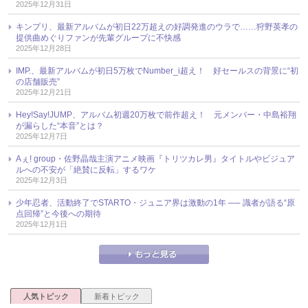
2025年12月31日
キンプリ、最新アルバムが初日22万超えの好調発進のウラで……狩野英孝の
提供曲めぐりファンが先輩グループに不快感
2025年12月28日
IMP.、最新アルバムが初日5万枚でNumber_i超え！ 好セールスの背景に“初
の店舗販売”
2025年12月21日
Hey!Say!JUMP、アルバム初週20万枚で前作超え！ 元メンバー・中島裕翔
が漏らした“本音”とは？
2025年12月7日
Aぇ! group・佐野晶哉主演アニメ映画『トリツカレ男』タイトルやビジュア
ルへの不安が「絶賛に反転」するワケ
2025年12月3日
少年忍者、活動終了でSTARTO・ジュニア界は激動の1年 ── 識者が語る“原
点回帰”と今後への期待
2025年12月1日
人気トピック
新着トピック