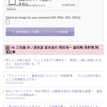
Select an image for your comment (GIF, PNG, JPG, JPEG):
V6 三宅健 井ノ原快彦 坂本昌行 岡田准一 森田剛 長野博 関
連記事
関ジャニ∞村上信五、“インスタ女子”に物申す！ 料理と一緒に自撮りする
人に「あなたの顔いる」!?
2018年3月28日
『アメトーーク！』最多出演ジャニーズ・V6長野博、「ちくわ大好き芸人」
として好感度を上げる！
2018年3月11日
V6コンサートツアー『The ONES』の模様を収めた写真5枚を厳選！ 最高
のステージを堪能あれ！
2017年12月27日
「見つめられたらイチコロ」！ 三宅健が選ぶ、“クリスマスデートした