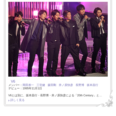
V6
メンバー：
岡田准一
三宅健
森田剛
井ノ原快彦
長野博
坂本昌行
デビュー：1995年11月1日
V6とは別に、坂本昌行・長野博・井ノ原快彦による「20th Century」と…
詳しく見る