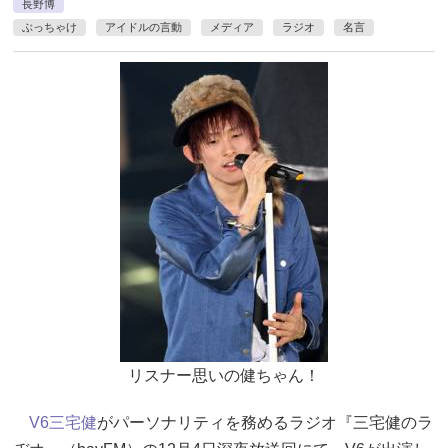
長野博
ぶっちゃけ
アイドルの言動
メディア
ラジオ
名言
リスナー思いの健ちゃん！
V6
三宅健
がパーソナリティを務めるラジオ『三宅健のラ