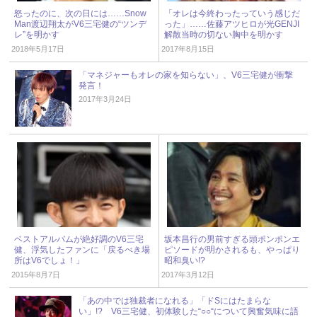
怒ったのに、次の日には……Snow
「オレは今終わったっていう感じだ
Man渡辺翔太がV6三宅健の“ツンデ
った」……佐藤アツヒロが光GENJI
レ”を明かす
解散当時の切ない胸中を明かす
2018年5月17日
2017年8月15日
「マネジャーもオレの家を知らない」、V6三宅健が衝撃
発言！
2017年3月24日
ベストアルバムが絶好調のV6三宅
坂本昌行の男前すぎる頭ポンポンエ
健、浮気したファンに「戻るべき場
ピソードが明かされるも、やっぱり
所はV6でしょ！」
昭和臭い!?
2015年8月7日
2017年3月12日
「あの中では独裁者になれる」「ドSにはたまらな
い」!? V6三宅健、初体験した“○○“について興奮気味に語