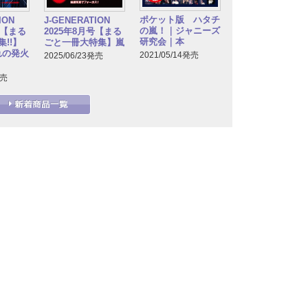
ポケット版 ハタチ
TION
J-GENERATION
の嵐！｜ジャニーズ
号【まる
2025年8月号【まる
研究会｜本
!!】
ごと一冊大特集】嵐
れの発火
2021/05/14発売
2025/06/23発売
発売