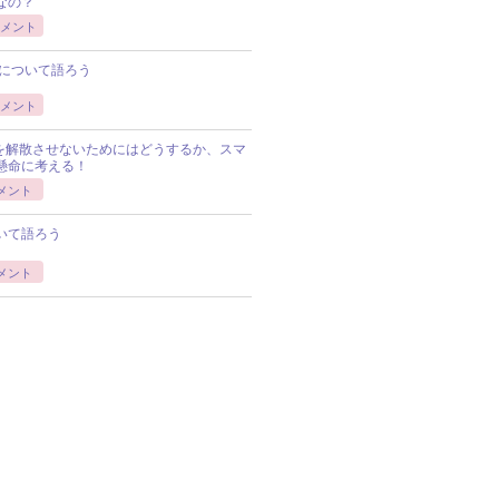
Pなの？
メント
について語ろう
メント
Pを解散させないためにはどうするか、スマ
懸命に考える！
メント
いて語ろう
メント