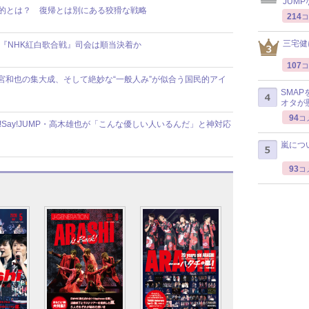
JUM
目的とは？ 復帰とは別にある狡猾な戦略
214
コ
三宅健
の『NHK紅白歌合戦』司会は順当決着か
107
コ
宮和也の集大成、そして絶妙な“一般人み”が似合う国民的アイ
SMA
オタが
94
コ
!Say!JUMP・高木雄也が「こんな優しい人いるんだ」と神対応
嵐につ
93
コ