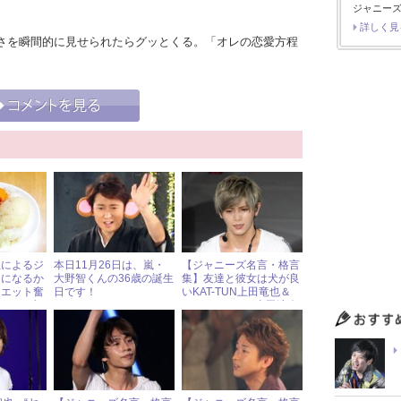
ジャニーズ
詳しく見
さを瞬間的に見せられたらグッとくる。「オレの恋愛方程
担によるジ
本日11月26日は、嵐・
【ジャニーズ名言・格言
メになるか
大野智くんの36歳の誕生
集】友達と彼女は犬が良
イエット奮
日です！
いKAT-TUN上田竜也＆
行バス遠
Hey!Say!JUMP山田涼介
策”を振り
に愛でられるのも犬