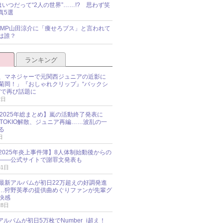
idsはいつだって“2人の世界”……!? 思わず笑
真5選
y!JUMP山田涼介に「痩せろブス」と言われて
は誰？
ランキング
、マネジャーで元関西ジュニアの近影に
菊岡！」『おしゃれクリップ』“バックシ
”で再び話題に
2日
O 2025年総まとめ】嵐の活動終了発表に
N、TOKIO解散、ジュニア再編……波乱の一
る
日
esz 2025年炎上事件簿】8人体制始動後からの
――公式サイトで謝罪文発表も
31日
最新アルバムが初日22万超えの好調発進
…狩野英孝の提供曲めぐりファンが先輩グ
快感
28日
新アルバムが初日5万枚でNumber_i超え！