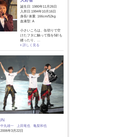
大野智
誕生日: 1980年11月26日
入所日:1994年10月16日
身長/ 体重: 166cm/52kg
血液型: A
小さいころは、缶切りで空
けたフタに触って指を5針も
縫ったり、…
詳しく見る
UN
：
中丸雄一
上田竜也
亀梨和也
006年3月22日