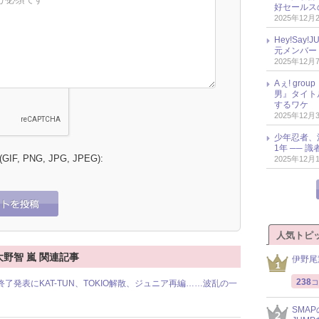
好セールス
2025年12月
Hey!Sa
元メンバー
2025年12月
Aぇ! gr
男』タイト
するワケ
2025年12月
少年忍者、
1年 ── 
 (GIF, PNG, JPG, JPEG):
2025年12月
人気トピ
 大野智 嵐 関連記事
伊野尾
238
コ
動終了発表にKAT-TUN、TOKIO解散、ジュニア再編……波乱の一
SMA