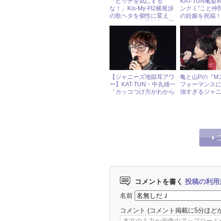
「ピッチを気にする
KAT-TUN亀梨
な！」Kis-My-Ft2横尾渉
ンクミ”こと仲
の歌ヘタを個性に変え
の妊娠を祝福
た、SMAP中居正広の手
せん』裏話も
腕
露
【ジャニーズ地獄耳アワ
亀と山Pの『M
ー】KAT-TUN・中丸雄一
フォーマンス
「カッコつけ方がわから
強すぎるジャ
ない」
コメントを書く
投稿の利用
名前
コメント
(コメント掲載に5分ほど