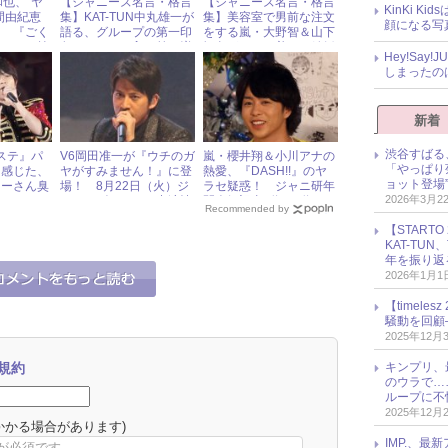
和也、“ヤ
【ジャニーズ名言・格言
【ジャニーズ名言・格言
KinKi K
間由紀恵
集】KAT-TUN中丸雄一が
集】美容室で男前な注文
顔になる写
！ 『ごく
語る、グループの第一印
をする嵐・大野智＆山下
ラジオで披
象＆NEWSに入る前の増
智久がたどり着いた結婚
Hey!Sa
田貴久
観
しまったの
新着
渋谷すばる
ステ』パ
V6岡田准一が『ウチのガ
嵐・櫻井翔＆小川アナの
「やっぱり
に感じた、
ヤがすみません！』に登
熱愛、『DASH!!』のヤ
ョット登場
ニーさん臭
場！ 8月22日（火）ジ
ラセ疑惑！ ジャニ研年
2026年3月2
ャニーズアイドル出演情
間人気記事5位～1位
Recommended by
報
【START
KAT-TU
年を振り返
2026年1月1
【timel
騒動を回顧
2025年12月
規約
キンプリ、
のウラで…
ループに不
2025年12月
かかる場合があります)
IMP.、最