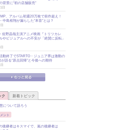
の背景に“初の店舗販売”
21日
y!JUMP、アルバム初週20万枚で前作超え！
・中島裕翔が漏らした“本音”とは？
7日
oup・佐野晶哉主演アニメ映画『トリツカレ
ルやビジュアルへの不安が「絶賛に反転」
3日
活動終了でSTARTO・ジュニア界は激動の
識者が語る“原点回帰”と今後への期待
1日
ック
新着トピック
慧について語ろう
メント
Pの後継者はキスマイで、嵐の後継者は