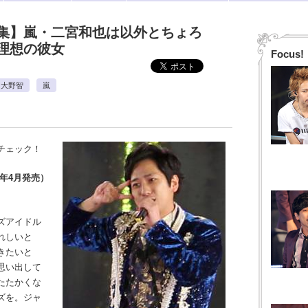
集】嵐・二宮和也は以外とちょろ
理想の彼女
Focus!
大野智
嵐
チェック！
0年4月発売）
ズアイドル
れしいと
きたいと
思い出して
たたかくな
ズを。ジャ