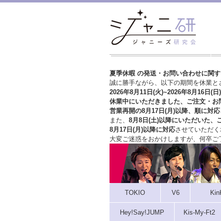
夏季休暇 の発送・お問い合わせに関
誠に勝手ながら、以下の期間を休業と
2026年8月11日(火)~2026年8月16日(日)
休業中にいただきました、ご注文・お
営業再開の8月17日(月)以降、順に対応
また、
8月8日(土)以降にいただいた、
8月17日(月)以降に対応
させていただく
大変ご迷惑をおかけしますが、
何卒ご
TOKIO
V6
Kin
Hey!Say!JUMP
Kis-My-Ft2