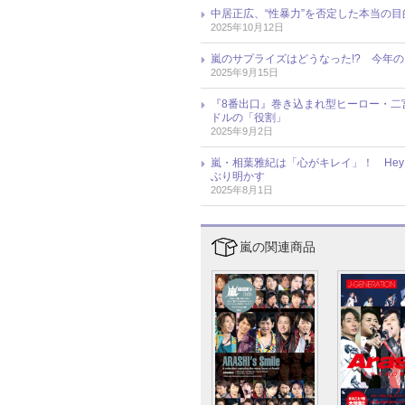
中居正広、“性暴力”を否定した本当の
2025年10月12日
嵐のサプライズはどうなった!? 今年
2025年9月15日
『8番出口』巻き込まれ型ヒーロー・二
ドルの「役割」
2025年9月2日
嵐・相葉雅紀は「心がキレイ」！ Hey
ぶり明かす
2025年8月1日
嵐の関連商品