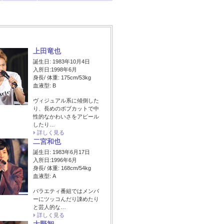
上田竜也
誕生日: 1983年10月4日
入所日:1998年6月
身長/ 体重: 175cm/53kg
血液型: B
ヴィジュアル系に傾倒した
り、長めのボブカットで中
性的なかわいさをアピール
したり…
詳しく見る
二宮和也
誕生日: 1983年6月17日
入所日:1996年6月
身長/ 体重: 168cm/54kg
血液型: A
バラエティ番組ではメンバ
ーにツッコんだり諌めたり
と芸人的な…
詳しく見る