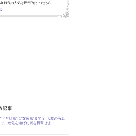
Jr.時代の人気は圧倒的だったため、…
る
“ドヤ顔嵐”に“女装嵐”まで!? 6枚の写真
で、進化を遂げた嵐を目撃せよ！