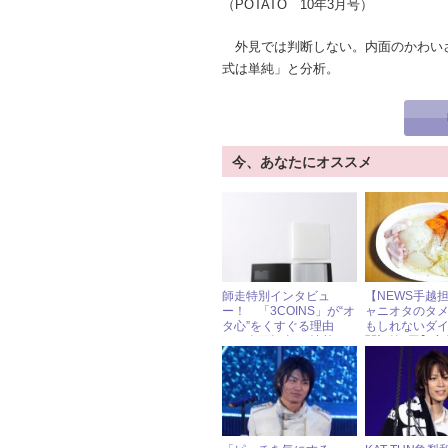
（POTATO 10年3月号）
外見では判断しない。内面のかわい
式は単純」と分析。
今、あなたにオススメ
師走特別インタビュ
【NEWS手越
ー！ 「3COINS」が“オ
ャニオタのタ
タ心”をくすぐる理由
もしれないダ
は、企画担当の“情熱”に
闘記第8回】夜
アリ！
征の“むくみ対
返る！