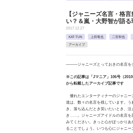
【ジャニーズ名言・格言
い？＆嵐・大野智が語る
2017.12.27
KAT-TUN
上田竜也
二宮和也
アーカイブ
―――ジャニーズとっておきの名言を
※この記事は「Jマニア」106号（201
から転載したアーカイブ記事です
優れたエンターティナーのジャニー
達は、数々の名言を残しています。う
き、落ち込んだとき笑いたいとき、泣
き……。ジャニーズアイドルの名言を
みてください。きっと心がぽっかりあ
ることでしょう。いつも心にジャニー