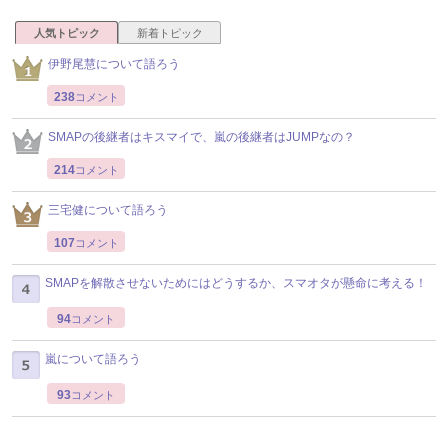
人気トピック
新着トピック
伊野尾慧について語ろう
238
コメント
SMAPの後継者はキスマイで、嵐の後継者はJUMPなの？
214
コメント
三宅健について語ろう
107
コメント
SMAPを解散させないためにはどうするか、スマオタが懸命に考える！
94
コメント
嵐について語ろう
93
コメント