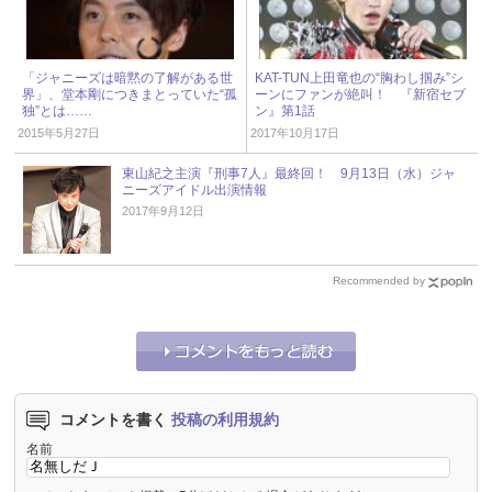
「ジャニーズは暗黙の了解がある世
KAT-TUN上田竜也の“胸わし掴み”シ
界」、堂本剛につきまとっていた“孤
ーンにファンが絶叫！ 『新宿セブ
独”とは……
ン』第1話
2015年5月27日
2017年10月17日
東山紀之主演『刑事7人』最終回！ 9月13日（水）ジャ
ニーズアイドル出演情報
2017年9月12日
Recommended by
コメントを書く
投稿の利用規約
名前