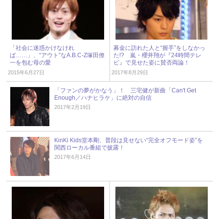
「社会に迷惑かけなけれ
募金に訪れた人と“握手”をしなかっ
ば……」、“アウト”なA.B.C-Z塚田僚
た!? 嵐・櫻井翔が『24時間テレ
一を包む母の愛
ビ』で見せた姿に賛否両論！
2015年6月27日
2017年8月29日
「ファンの夢がかなう」！ 三宅健が新曲「Can't Get
Enough／ハナヒラケ」に絶対の自信
2017年2月19日
KinKi Kids堂本剛、普段は見せない“完全オフモード姿”を
関西ローカル番組で披露！
2017年6月14日