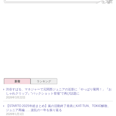
新着
ランキング
渋谷すばる、マネジャーで元関西ジュニアの近影に「やっぱり菊岡！」『お
しゃれクリップ』“バックショット登場”で再び話題に
2026年3月22日
【STARTO 2025年総まとめ】嵐の活動終了発表にKAT-TUN、TOKIO解散、
ジュニア再編……波乱の一年を振り返る
2026年1月1日