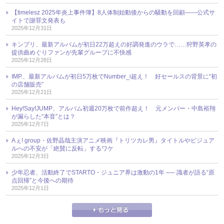
【timelesz 2025年炎上事件簿】8人体制始動後からの騒動を回顧――公式サ
イトで謝罪文発表も
2025年12月31日
キンプリ、最新アルバムが初日22万超えの好調発進のウラで……狩野英孝の
提供曲めぐりファンが先輩グループに不快感
2025年12月28日
IMP.、最新アルバムが初日5万枚でNumber_i超え！ 好セールスの背景に“初
の店舗販売”
2025年12月21日
Hey!Say!JUMP、アルバム初週20万枚で前作超え！ 元メンバー・中島裕翔
が漏らした“本音”とは？
2025年12月7日
Aぇ! group・佐野晶哉主演アニメ映画『トリツカレ男』タイトルやビジュア
ルへの不安が「絶賛に反転」するワケ
2025年12月3日
少年忍者、活動終了でSTARTO・ジュニア界は激動の1年 ── 識者が語る“原
点回帰”と今後への期待
2025年12月1日