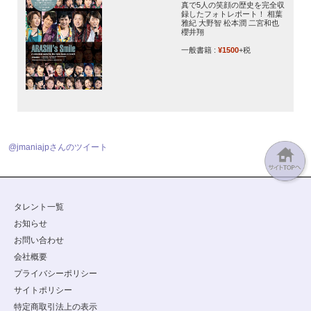
真で5人の笑顔の歴史を完全収
録したフォトレポート！ 相葉
雅紀 大野智 松本潤 二宮和也
櫻井翔
一般書籍 :
¥1500
+税
@jmaniajpさんのツイート
タレント一覧
お知らせ
お問い合わせ
会社概要
プライバシーポリシー
サイトポリシー
特定商取引法上の表示