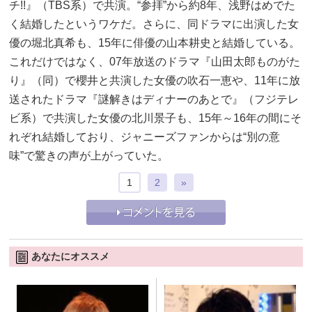
チ!!』（TBS系）で共演。“参拝”から約8年、浅野はめでた
く結婚したというワケだ。さらに、同ドラマに出演した女
優の堀北真希も、15年に俳優の山本耕史と結婚している。
これだけではなく、07年放送のドラマ『山田太郎ものがた
り』（同）で櫻井と共演した女優の吹石一恵や、11年に放
送されたドラマ『謎解きはディナーのあとで』（フジテレ
ビ系）で共演した女優の北川景子も、15年～16年の間にそ
れぞれ結婚しており、ジャニーズファンからは“別の意
味”で驚きの声が上がっていた。
1
2
»
あなたにオススメ