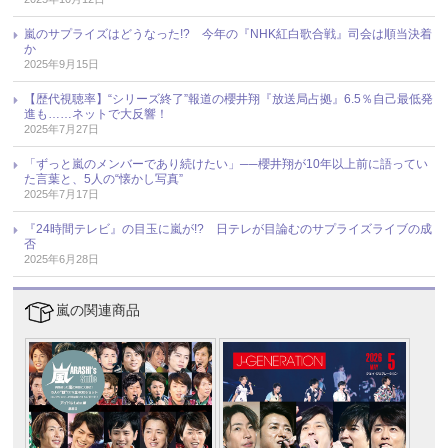
嵐のサプライズはどうなった!? 今年の『NHK紅白歌合戦』司会は順当決着
か
2025年9月15日
【歴代視聴率】“シリーズ終了”報道の櫻井翔『放送局占拠』6.5％自己最低発
進も……ネットで大反響！
2025年7月27日
「ずっと嵐のメンバーであり続けたい」──櫻井翔が10年以上前に語ってい
た言葉と、5人の“懐かし写真”
2025年7月17日
『24時間テレビ』の目玉に嵐が!? 日テレが目論むのサプライズライブの成
否
2025年6月28日
嵐の関連商品