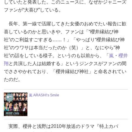
していたと発表した。このニュースに、なぜかジャニーズ
ファンが“大喜び”している。
長年、第一線で活躍してきた女優のおめでたい報告に歓
喜しているのかと思いきや、ファンは「“櫻井縁結び神
社”のご利益すごすぎる……！」「やっぱり“櫻井縁結び神
社”のウワサは本当だったのか（笑）」と、なにやら“神
社”の話をしている様子。というのも以前から、「
嵐
・
櫻井
翔
と共演した人は結婚する」というジンクスがファンの間
でささやかれており、「櫻井縁結び神社」と命名されてい
たのだ。
嵐 ARASHI’s Smile
実際、櫻井と浅野は2010年放送のドラマ『特上カバ