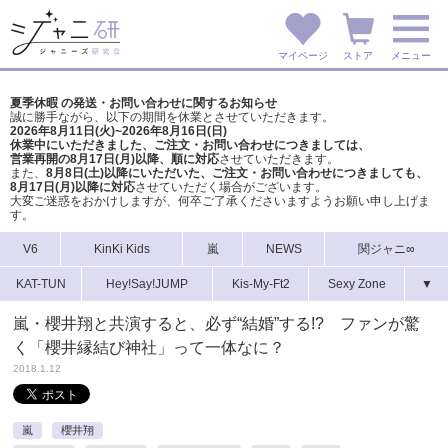
マイページ
ストア
メニュー
夏季休暇 の発送・お問い合わせに関するお知らせ
誠に勝手ながら、以下の期間を休業とさせていただきます。
2026年8月11日(火)~2026年8月16日(日)
休業中にいただきました、ご注文・お問い合わせにつきましては、
営業再開の8月17日(月)以降、順に対応
させていただきます。
また、
8月8日(土)以降にいただいた、ご注文・
お問い合わせにつきましても、
8月17日(月)以降に対応
させていただく場合がございます。
大変ご迷惑をおかけしますが、
何卒ご了承くださいますようお願い申し上げま
す。
V6
KinKi Kids
嵐
NEWS
関ジャニ∞
KAT-TUN
Hey!Say!JUMP
Kis-My-Ft2
Sexy Zone
▼
嵐・櫻井翔と共演すると、必ず“結婚”する!? ファンが驚
く「櫻井縁結び神社」って一体なに？
2018.1.12
嵐
櫻井翔