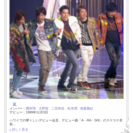
嵐
メンバー：
櫻井翔
大野智
二宮和也
松本潤
相葉雅紀
デビュー：1999年11月3日
ハワイでの華々しいデビュー会見、デビュー曲「A・RA・SHI」のスケスケ衣
装…
詳しく見る