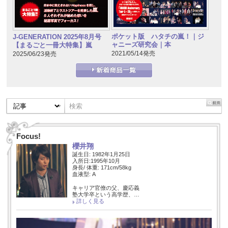
ポケット版 ハタチの嵐！｜ジ
J-GENERATION 2025年8月号
ャニーズ研究会｜本
【まるごと一冊大特集】嵐
2021/05/14発売
2025/06/23発売
Focus!
櫻井翔
誕生日: 1982年1月25日
入所日:1995年10月
身長/ 体重: 171cm/58kg
血液型: A
キャリア官僚の父、慶応義
塾大学卒という高学歴、…
詳しく見る