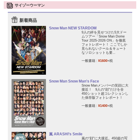
サイゾーウーマン
新着商品
Snow Man NEW STARDOM
9人の絆を見せつけた5大ドー
ムツアー「Snow Man Dome
Tour 2025-2026 ON」を徹底
フォトレポート！ ここでしか
見られないクール＆キュート
なソロショットも要...
一般書籍 :
¥1600
+税
Snow Man Snow Man's Face
Snow Manメンバーの笑顔に大
接近！ 9人の“顔”だけを全
450ショット超コレクションし
た保存版フォトレポート！
一般書籍 :
¥1400
+税
嵐 ARASHI’s Smile
嵐の“顔”に大接近。450超の写