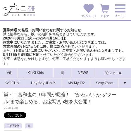
マイページ
ストア
メニュー
夏季休暇 の発送・お問い合わせに関するお知らせ
誠に勝手ながら、以下の期間を休業とさせていただきます。
2026年8月11日(火)~2026年8月16日(日)
休業中にいただきました、ご注文・お問い合わせにつきましては、
営業再開の8月17日(月)以降、順に対応
させていただきます。
また、
8月8日(土)以降にいただいた、ご注文・
お問い合わせにつきましても、
8月17日(月)以降に対応
させていただく場合がございます。
大変ご迷惑をおかけしますが、
何卒ご了承くださいますようお願い申し上げま
す。
V6
KinKi Kids
嵐
NEWS
関ジャニ∞
KAT-TUN
Hey!Say!JUMP
Kis-My-Ft2
Sexy Zone
▼
嵐・二宮和也の10年間が凝縮！ “かわいい”から“クー
ル”まで楽しめる、お宝写真5枚を大公開！
2018.1.28
二宮和也
嵐