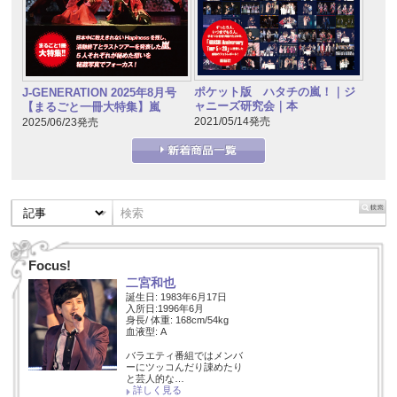
ポケット版 ハタチの嵐！｜ジ
J-GENERATION 2025年8月号
ャニーズ研究会｜本
【まるごと一冊大特集】嵐
2021/05/14発売
2025/06/23発売
Focus!
二宮和也
誕生日: 1983年6月17日
入所日:1996年6月
身長/ 体重: 168cm/54kg
血液型: A
バラエティ番組ではメンバ
ーにツッコんだり諌めたり
と芸人的な…
詳しく見る