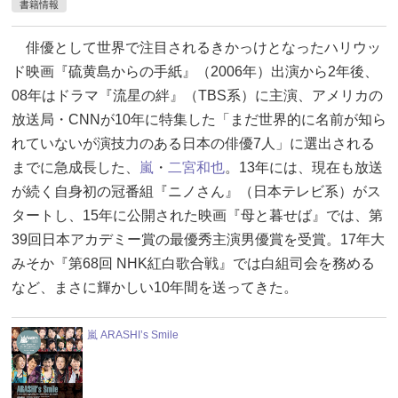
書籍情報
俳優として世界で注目されるきかっけとなったハリウッ
ド映画『硫黄島からの手紙』（2006年）出演から2年後、
08年はドラマ『流星の絆』（TBS系）に主演、アメリカの
放送局・CNNが10年に特集した「まだ世界的に名前が知ら
れていないが演技力のある日本の俳優7人」に選出される
までに急成長した、
嵐
・
二宮和也
。13年には、現在も放送
が続く自身初の冠番組『ニノさん』（日本テレビ系）がス
タートし、15年に公開された映画『母と暮せば』では、第
39回日本アカデミー賞の最優秀主演男優賞を受賞。17年大
みそか『第68回 NHK紅白歌合戦』では白組司会を務める
など、まさに輝かしい10年間を送ってきた。
嵐 ARASHI’s Smile