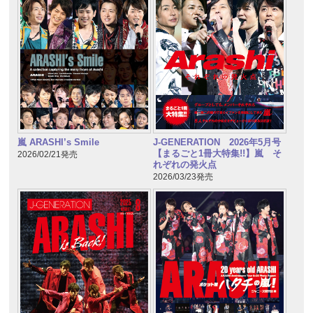
嵐 ARASHI’s Smile
J-GENERATION 2026年5月号
【まるごと1冊大特集!!】嵐 そ
2026/02/21発売
れぞれの発火点
2026/03/23発売