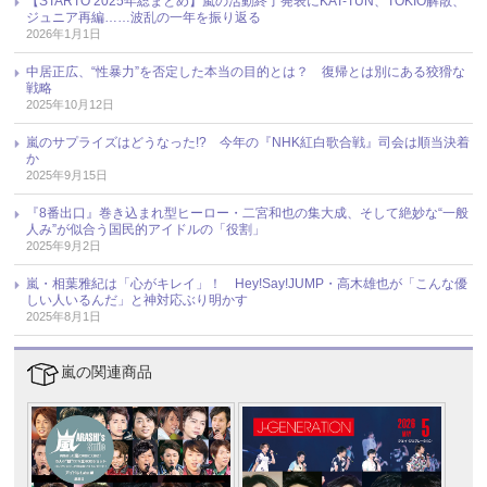
【STARTO 2025年総まとめ】嵐の活動終了発表にKAT-TUN、TOKIO解散、
ジュニア再編……波乱の一年を振り返る
2026年1月1日
中居正広、“性暴力”を否定した本当の目的とは？ 復帰とは別にある狡猾な
戦略
2025年10月12日
嵐のサプライズはどうなった!? 今年の『NHK紅白歌合戦』司会は順当決着
か
2025年9月15日
『8番出口』巻き込まれ型ヒーロー・二宮和也の集大成、そして絶妙な“一般
人み”が似合う国民的アイドルの「役割」
2025年9月2日
嵐・相葉雅紀は「心がキレイ」！ Hey!Say!JUMP・高木雄也が「こんな優
しい人いるんだ」と神対応ぶり明かす
2025年8月1日
嵐の関連商品