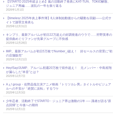
【STARTO 2025年総まとめ】嵐の活動終了発表にKAT-TUN、TOKIO解散、
ジュニア再編……波乱の一年を振り返る
2026年1月1日
【timelesz 2025年炎上事件簿】8人体制始動後からの騒動を回顧――公式サ
イトで謝罪文発表も
2025年12月31日
キンプリ、最新アルバムが初日22万超えの好調発進のウラで……狩野英孝の
提供曲めぐりファンが先輩グループに不快感
2025年12月28日
IMP.、最新アルバムが初日5万枚でNumber_i超え！ 好セールスの背景に“初
の店舗販売”
2025年12月21日
Hey!Say!JUMP、アルバム初週20万枚で前作超え！ 元メンバー・中島裕翔
が漏らした“本音”とは？
2025年12月7日
Aぇ! group・佐野晶哉主演アニメ映画『トリツカレ男』タイトルやビジュア
ルへの不安が「絶賛に反転」するワケ
2025年12月3日
少年忍者、活動終了でSTARTO・ジュニア界は激動の1年 ── 識者が語る“原
点回帰”と今後への期待
2025年12月1日