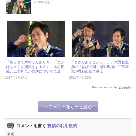
2018年1月8日
「あくまで木村くんありき」「ニノ
「まさかあそこが……」、大野智主
はちゃんと演技をする人」、木村拓
演の『忍びの国』撮影現場に二宮和
哉と二宮和也が共演について言及
也が思わぬ形で参上！
2017年5月27日
2017年4月28日
Recommended by
コメントを書く
投稿の利用規約
名前