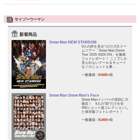
サイゾーウーマン
新着商品
Snow Man NEW STARDOM
9人の絆を見せつけた5大ドー
ムツアー「Snow Man Dome
Tour 2025-2026 ON」を徹底
フォトレポート！ ここでしか
見られないクール＆キュート
なソロショットも要...
一般書籍 :
¥1600
+税
Snow Man Snow Man's Face
Snow Manメンバーの笑顔に大
接近！ 9人の“顔”だけを全
450ショット超コレクションし
た保存版フォトレポート！
一般書籍 :
¥1400
+税