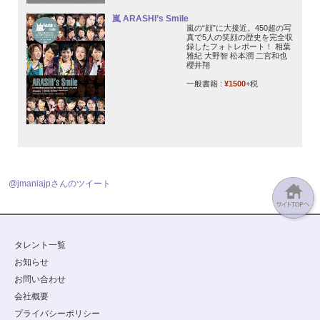
嵐 ARASHI’s Smile
嵐の“顔”に大接近。450超の写
真で5人の笑顔の歴史を完全収
録したフォトレポート！ 相葉
雅紀 大野智 松本潤 二宮和也
櫻井翔
一般書籍 :
¥1500
+税
@jmaniajpさんのツイート
タレント一覧
お知らせ
お問い合わせ
会社概要
プライバシーポリシー