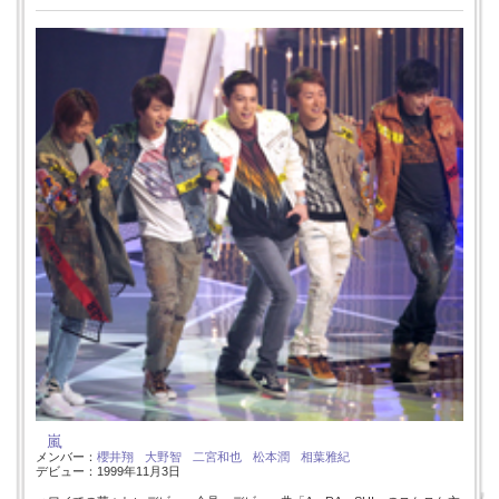
嵐
メンバー：
櫻井翔
大野智
二宮和也
松本潤
相葉雅紀
デビュー：1999年11月3日