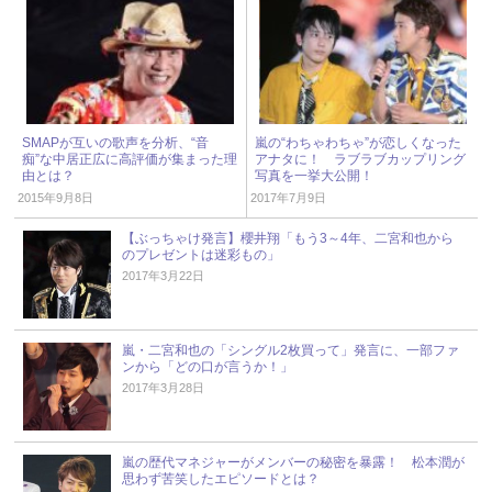
SMAPが互いの歌声を分析、“音
嵐の“わちゃわちゃ”が恋しくなった
痴”な中居正広に高評価が集まった理
アナタに！ ラブラブカップリング
由とは？
写真を一挙大公開！
2015年9月8日
2017年7月9日
【ぶっちゃけ発言】櫻井翔「もう3～4年、二宮和也から
のプレゼントは迷彩もの」
2017年3月22日
嵐・二宮和也の「シングル2枚買って」発言に、一部ファ
ンから「どの口が言うか！」
2017年3月28日
嵐の歴代マネジャーがメンバーの秘密を暴露！ 松本潤が
思わず苦笑したエピソードとは？