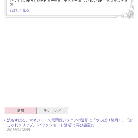
ハワイでの華々しいデビュー会見、デビュー曲「A・RA・SHI」のスケスケ衣
装…
詳しく見る
新着
ランキング
渋谷すばる、マネジャーで元関西ジュニアの近影に「やっぱり菊岡！」『お
しゃれクリップ』“バックショット登場”で再び話題に
2026年3月22日