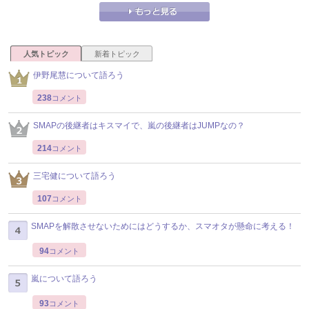
人気トピック
新着トピック
伊野尾慧について語ろう
238
コメント
SMAPの後継者はキスマイで、嵐の後継者はJUMPなの？
214
コメント
三宅健について語ろう
107
コメント
SMAPを解散させないためにはどうするか、スマオタが懸命に考える！
94
コメント
嵐について語ろう
93
コメント