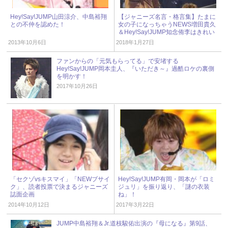
Hey!Say!JUMP山田涼介、中島裕翔
【ジャニーズ名言・格言集】たまに
との不仲を認めた！
女の子になっちゃうNEWS増田貴久
＆Hey!Say!JUMP知念侑李はきれい
な子に弱い！
2013年10月6日
2018年1月27日
ファンからの「元気もらってる」で安堵する
Hey!Say!JUMP岡本圭人、『いただき～』過酷ロケの裏側
を明かす！
2017年10月26日
「セクゾvsキスマイ」「NEWブサイ
Hey!Say!JUMP有岡・岡本が「ロミ
ク」、読者投票で決まるジャニーズ
ジュリ」を振り返り、「謎の衣装
誌面企画
ね」！
2014年10月12日
2017年3月22日
JUMP中島裕翔＆Jr.道枝駿佑出演の『母になる』第9話、