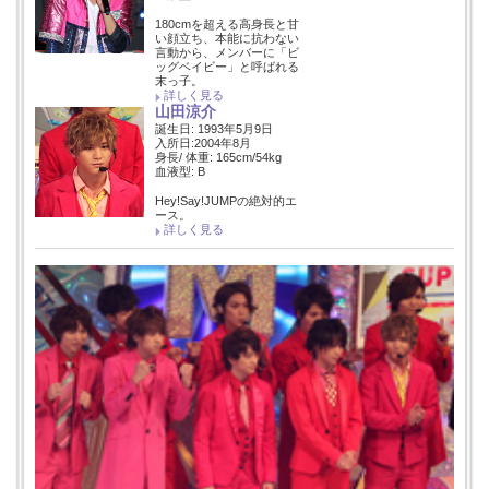
180cmを超える高身長と甘
い顔立ち、本能に抗わない
言動から、メンバーに「ビ
ッグベイビー」と呼ばれる
末っ子。
詳しく見る
山田涼介
誕生日: 1993年5月9日
入所日:2004年8月
身長/ 体重: 165cm/54kg
血液型: B
Hey!Say!JUMPの絶対的エ
ース。
詳しく見る