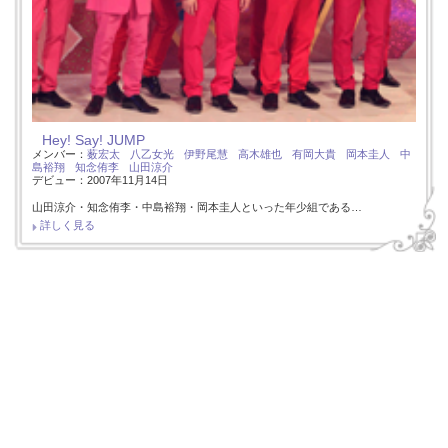
Hey! Say! JUMP
メンバー：
薮宏太
八乙女光
伊野尾慧
高木雄也
有岡大貴
岡本圭人
中
島裕翔
知念侑李
山田涼介
デビュー：2007年11月14日
山田涼介・知念侑李・中島裕翔・岡本圭人といった年少組である…
詳しく見る