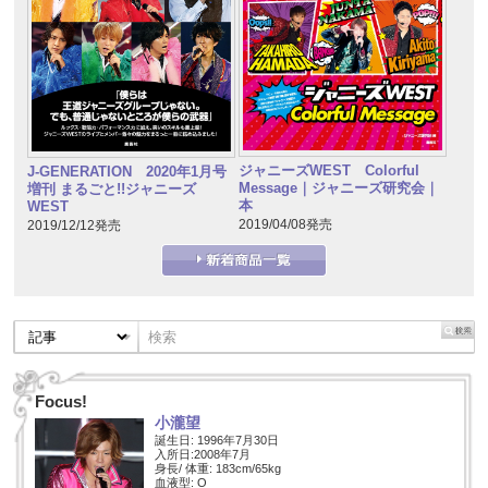
ジャニーズWEST Colorful
J-GENERATION 2020年1月号
Message｜ジャニーズ研究会｜
増刊 まるごと!!ジャニーズ
本
WEST
2019/04/08発売
2019/12/12発売
Focus!
小瀧望
誕生日: 1996年7月30日
入所日:2008年7月
身長/ 体重: 183cm/65kg
血液型: O