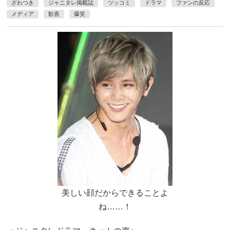
ざわつき
ジャニタレ掲載誌
ツッコミ
ドラマ
ファンの反応
メディア
歓喜
爆笑
美しい顔だからできることよ
ね……！