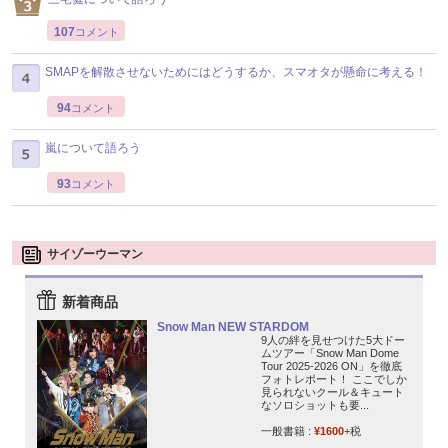
107
コメント
SMAPを解散させないためにはどうするか、スマオタが懸命に考える！
94
コメント
嵐について語ろう
93
コメント
サイゾーウーマン
新着商品
Snow Man NEW STARDOM
9人の絆を見せつけた5大ドー
ムツアー「Snow Man Dome
Tour 2025-2026 ON」を徹底
フォトレポート！ ここでしか
見られないクール＆キュート
なソロショットも要...
一般書籍 :
¥1600
+税