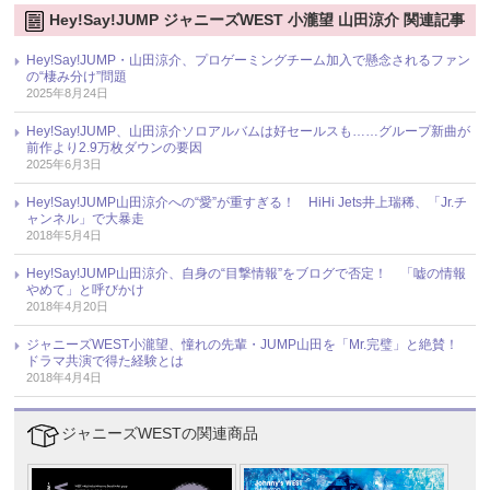
Hey!Say!JUMP ジャニーズWEST 小瀧望 山田涼介 関連記事
Hey!Say!JUMP・山田涼介、プロゲーミングチーム加入で懸念されるファン
の“棲み分け”問題
2025年8月24日
Hey!Say!JUMP、山田涼介ソロアルバムは好セールスも……グループ新曲が
前作より2.9万枚ダウンの要因
2025年6月3日
Hey!Say!JUMP山田涼介への“愛”が重すぎる！ HiHi Jets井上瑞稀、「Jr.チ
ャンネル」で大暴走
2018年5月4日
Hey!Say!JUMP山田涼介、自身の“目撃情報”をブログで否定！ 「嘘の情報
やめて」と呼びかけ
2018年4月20日
ジャニーズWEST小瀧望、憧れの先輩・JUMP山田を「Mr.完璧」と絶賛！
ドラマ共演で得た経験とは
2018年4月4日
ジャニーズWESTの関連商品