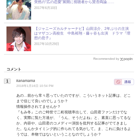
突然の“広の恋愛”展開に視聴者から賛否両論……
2017年6月10日
【ジャニーズカルチャーナビ】山田涼介、2年ぶりの主演
はマザコン高校生 中島裕翔・藤ヶ谷も出演 ドラマ『理
想の息子』
2017年10月29日
Recommended by
コメント
kanamama
2018年1月16日 10:54 PM
あの…前から常々思っていたのですが、こういうネット記事は、どこ
まで信じて良いのでしょうか？
情報操作されてませんか？
『もみ冬』このご時世で二桁視聴率出して、山田君ファンだけでな
く、実際に覧た方達が、「うん、そうだよね」と、素直に思ってるな
か、内容や、山田君のコメディー演技を批判する記事がでてきまし
た。なんかタイミング的に作られてる気がして。ま、これに負けるよ
うでは、本物ではないということなのでしょうか？