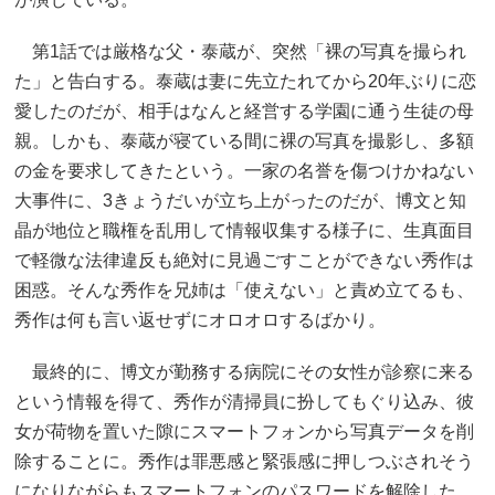
第1話では厳格な父・泰蔵が、突然「裸の写真を撮られ
た」と告白する。泰蔵は妻に先立たれてから20年ぶりに恋
愛したのだが、相手はなんと経営する学園に通う生徒の母
親。しかも、泰蔵が寝ている間に裸の写真を撮影し、多額
の金を要求してきたという。一家の名誉を傷つけかねない
大事件に、3きょうだいが立ち上がったのだが、博文と知
晶が地位と職権を乱用して情報収集する様子に、生真面目
で軽微な法律違反も絶対に見過ごすことができない秀作は
困惑。そんな秀作を兄姉は「使えない」と責め立てるも、
秀作は何も言い返せずにオロオロするばかり。
最終的に、博文が勤務する病院にその女性が診察に来る
という情報を得て、秀作が清掃員に扮してもぐり込み、彼
女が荷物を置いた隙にスマートフォンから写真データを削
除することに。秀作は罪悪感と緊張感に押しつぶされそう
になりながらもスマートフォンのパスワードを解除した。