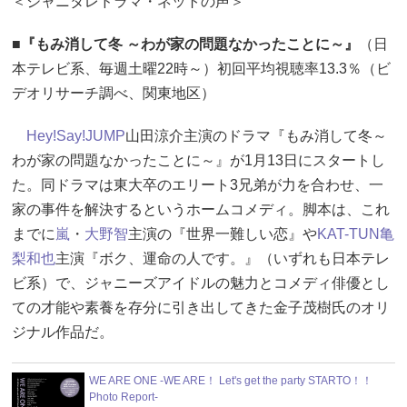
＜ジャニタレドラマ・ネットの声＞
■
『もみ消して冬 ～わが家の問題なかったことに～』
（日
本テレビ系、毎週土曜22時～）初回平均視聴率13.3％（ビ
デオリサーチ調べ、関東地区）
Hey!Say!JUMP
山田涼介主演のドラマ『もみ消して冬～
わが家の問題なかったことに～』が1月13日にスタートし
た。同ドラマは東大卒のエリート3兄弟が力を合わせ、一
家の事件を解決するというホームコメディ。脚本は、これ
までに
嵐
・
大野智
主演の『世界一難しい恋』や
KAT-TUN
亀
梨和也
主演『ボク、運命の人です。』（いずれも日本テレ
ビ系）で、ジャニーズアイドルの魅力とコメディ俳優とし
ての才能や素養を存分に引き出してきた金子茂樹氏のオリ
ジナル作品だ。
WE ARE ONE -WE ARE！ Let's get the party STARTO！！
Photo Report-