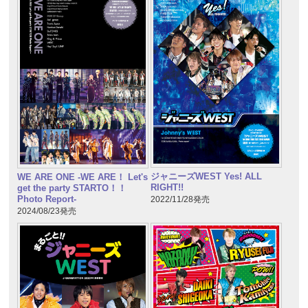
ジャニーズWEST Yes! ALL
WE ARE ONE -WE ARE！ Let's
RIGHT!!
get the party STARTO！！
Photo Report-
2022/11/28発売
2024/08/23発売