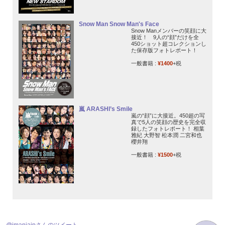
Snow Man Snow Man's Face
Snow Manメンバーの笑顔に大
接近！ 9人の“顔”だけを全
450ショット超コレクションし
た保存版フォトレポート！
一般書籍 :
¥1400
+税
嵐 ARASHI’s Smile
嵐の“顔”に大接近。450超の写
真で5人の笑顔の歴史を完全収
録したフォトレポート！ 相葉
雅紀 大野智 松本潤 二宮和也
櫻井翔
一般書籍 :
¥1500
+税