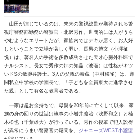
山田が演じているのは、未来の警視総監が期待される警
視庁警務部勤務の警察官・北沢秀作。世間的には人がうら
やむようなエリートだが、家族内ではデキが悪く、お人好
しということで立場が著しく弱い。長男の博文（小澤征
悦）は、著名人の手術を多数成功させた天才心臓外科医で
ナルシスト。長女で秀作の姉の知晶（波瑠）は性格がキツ
いドSの敏腕弁護士。3人の父親の泰蔵（中村梅雀）は、難
関私立中学校の学園長で、「子どもを全員東大に進学させ
た親」として有名な教育者である。
一家は超お金持ちで、母親を20年前に亡くして以来、家
族の身の回りの世話は執事の小岩井凛治（浅野和之）と楠
木松也（千葉雄大）が行っている。秀作の後輩で犯人説得
が異常にうまい警察官の尾関を、
ジャニーズWEST
小瀧望
が演じている。