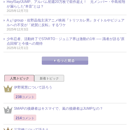
Hey!Say!JUMP、アルバム初週20万枚で前作超え！ 元メンバー・中島裕翔
が漏らした“本音”とは？
2025年12月7日
Aぇ! group・佐野晶哉主演アニメ映画『トリツカレ男』タイトルやビジュア
ルへの不安が「絶賛に反転」するワケ
2025年12月3日
少年忍者、活動終了でSTARTO・ジュニア界は激動の1年 ── 識者が語る“原
点回帰”と今後への期待
2025年12月1日
人気トピック
新着トピック
伊野尾慧について語ろう
238
コメント
SMAPの後継者はキスマイで、嵐の後継者はJUMPなの？
214
コメント
三宅健について語ろう