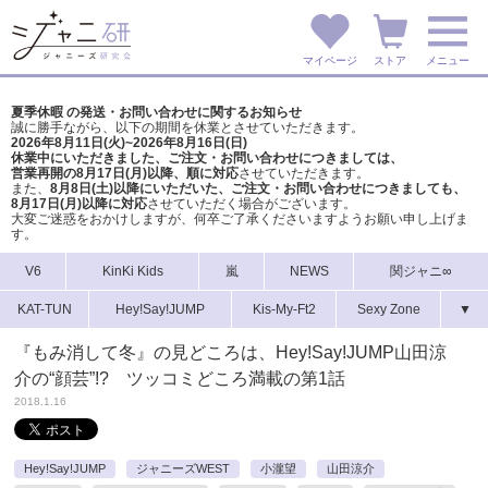
マイページ
ストア
メニュー
夏季休暇 の発送・お問い合わせに関するお知らせ
誠に勝手ながら、以下の期間を休業とさせていただきます。
2026年8月11日(火)~2026年8月16日(日)
休業中にいただきました、ご注文・お問い合わせにつきましては、
営業再開の8月17日(月)以降、順に対応
させていただきます。
また、
8月8日(土)以降にいただいた、ご注文・
お問い合わせにつきましても、
8月17日(月)以降に対応
させていただく場合がございます。
大変ご迷惑をおかけしますが、
何卒ご了承くださいますようお願い申し上げま
す。
V6
KinKi Kids
嵐
NEWS
関ジャニ∞
KAT-TUN
Hey!Say!JUMP
Kis-My-Ft2
Sexy Zone
▼
『もみ消して冬』の見どころは、Hey!Say!JUMP山田涼
介の“顔芸”!? ツッコミどころ満載の第1話
2018.1.16
Hey!Say!JUMP
ジャニーズWEST
小瀧望
山田涼介