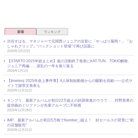
新着
ランキング
渋谷すばる、マネジャーで元関西ジュニアの近影に「やっぱり菊岡！」『お
しゃれクリップ』“バックショット登場”で再び話題に
2026年3月22日
【STARTO 2025年総まとめ】嵐の活動終了発表にKAT-TUN、TOKIO解散、
ジュニア再編……波乱の一年を振り返る
2026年1月1日
【timelesz 2025年炎上事件簿】8人体制始動後からの騒動を回顧――公式サ
イトで謝罪文発表も
2025年12月31日
キンプリ、最新アルバムが初日22万超えの好調発進のウラで……狩野英孝の
提供曲めぐりファンが先輩グループに不快感
2025年12月28日
IMP.、最新アルバムが初日5万枚でNumber_i超え！ 好セールスの背景に“初
の店舗販売”
2025年12月21日