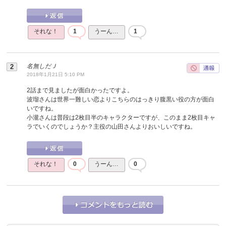
それな！
1
うーん…
1
名無しだＪ
2018年1月21日 5:10 PM
2話まで見ましたが面白かったですよ。
波瑠さんは世界一難しい恋よりこちらのはっきり腹黒い役の方が面白
いですね。
小瀧さんは普段は2枚目半のキャラクターですが、このまま2枚目キャ
ラでいくのでしょうか？主役の山田さんよりおいしいですね。
それな！
0
うーん…
0