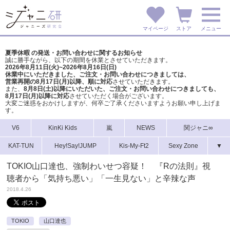
マイページ
ストア
メニュー
夏季休暇 の発送・お問い合わせに関するお知らせ
誠に勝手ながら、以下の期間を休業とさせていただきます。
2026年8月11日(火)~2026年8月16日(日)
休業中にいただきました、ご注文・お問い合わせにつきましては、
営業再開の8月17日(月)以降、順に対応
させていただきます。
また、
8月8日(土)以降にいただいた、ご注文・
お問い合わせにつきましても、
8月17日(月)以降に対応
させていただく場合がございます。
大変ご迷惑をおかけしますが、
何卒ご了承くださいますようお願い申し上げま
す。
V6
KinKi Kids
嵐
NEWS
関ジャニ∞
KAT-TUN
Hey!Say!JUMP
Kis-My-Ft2
Sexy Zone
▼
TOKIO山口達也、強制わいせつ容疑！ 『Rの法則』視
聴者から「気持ち悪い」「一生見ない」と辛辣な声
2018.4.26
TOKIO
山口達也