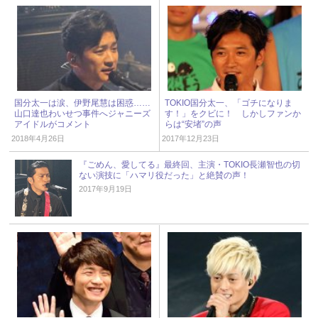
国分太一は涙、伊野尾慧は困惑……
TOKIO国分太一、「ゴチになりま
山口達也わいせつ事件へジャニーズ
す！」をクビに！ しかしファンか
アイドルがコメント
らは“安堵”の声
2018年4月26日
2017年12月23日
『ごめん、愛してる』最終回、主演・TOKIO長瀬智也の切
ない演技に「ハマリ役だった」と絶賛の声！
2017年9月19日