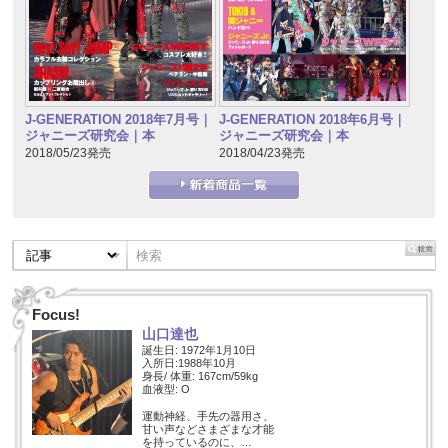
J-GENERATION 2018年7月号｜
J-GENERATION 2018年6月号｜
ジャニーズ研究会｜本
ジャニーズ研究会｜本
2018/05/23発売
2018/04/23発売
Focus!
山口達也
誕生日: 1972年1月10日
入所日:1988年10月
身長/ 体重: 167cm/59kg
血液型: O
運動神経、手先の器用さ、
甘い声などさまざまな才能
を持っているのに、…