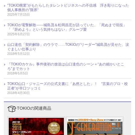
“TOKIO廃業”がもたらしたタレントビジネスへの不信感 浮き彫りになった
個人事務所の”限界“
2025年7月15日
TOKIOが電撃解散――城島茂＆松岡昌宏が語っていた、「死ぬまで現役」
「『辞めよう』という気持ちはない」グループ愛
2025年6月27日
山口達也「契約解除」のウラで……TOKIOの“リーダー”城島茂が見せた、涙
ぐましい仕事ぶり
2018年5月12日
『TOKIOカケル』事件後初の放送は山口達也のシーン＋“あの細かいとこ
ろ”までカット
2018年5月5日
TOKIO山口・ジャニーズの公式文書に「あ然とした」！ “言葉のプロ・校
正者”が辛口ツッコミ
2018年4月30日
TOKIOの関連商品