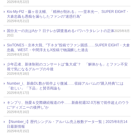
2025年8月22日
Kis-My-Ft2・藤ヶ谷太輔、「精神が削れる」──堂本光一、SUPER EIGHT・
大倉忠義も愚痴を漏らしたファンの“迷惑行為”
2025年8月21日
国分太一の次はAか？ 日テレが調査進めるパワハラタレントの正体
2025年8月
20日
SixTONES・京本大我、“下ネタ”投稿でファン困惑……SUPER EIGHT・大倉
忠義、WEST.・中間淳太もX投稿で物議醸した過去
2025年8月19日
少年忍者、新体制初のコンサートは“集大成”？ 「解体かも」とファン不安
視で気になるグループの今後
2025年8月18日
Number_i、新曲DL数が前作より微減……収録アルバムの“購入特典”には
「欲しい」「下品」と賛否両論も
2025年8月17日
キンプリ、熱愛＆交際継続報道の中……新曲初週32.0万枚で前作超えのウラ
に“ディズニーの後押し”か
2025年8月16日
【Number_i】歴代シングル・アルバム売上枚数データ一覧｜2025年8月14
日最新情報
2025年8月15日