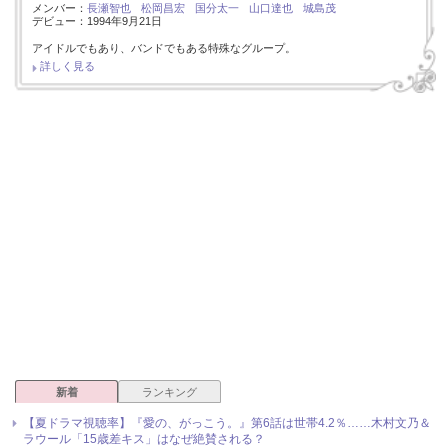
メンバー：
長瀬智也
松岡昌宏
国分太一
山口達也
城島茂
デビュー：1994年9月21日
アイドルでもあり、バンドでもある特殊なグループ。
詳しく見る
新着
ランキング
【夏ドラマ視聴率】『愛の、がっこう。』第6話は世帯4.2％……木村文乃＆
ラウール「15歳差キス」はなぜ絶賛される？