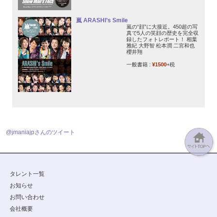
嵐 ARASHI’s Smile
嵐の“顔”に大接近。450超の写
真で5人の笑顔の歴史を完全収
録したフォトレポート！ 相葉
雅紀 大野智 松本潤 二宮和也
櫻井翔
一般書籍 :
¥1500
+税
@jmaniajpさんのツイート
タレント一覧
お知らせ
お問い合わせ
会社概要