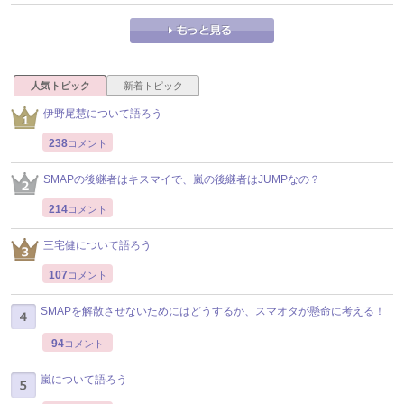
人気トピック
新着トピック
伊野尾慧について語ろう
238
コメント
SMAPの後継者はキスマイで、嵐の後継者はJUMPなの？
214
コメント
三宅健について語ろう
107
コメント
SMAPを解散させないためにはどうするか、スマオタが懸命に考える！
94
コメント
嵐について語ろう