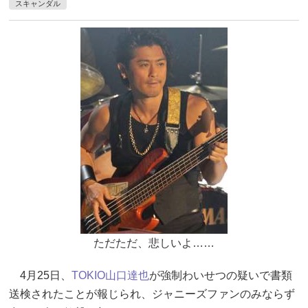
スキャンダル
ただただ、悲しいよ……
4月25日、
TOKIO
山口達也
が強制わいせつの疑いで書類
送検されたことが報じられ、ジャニーズファンのみならず