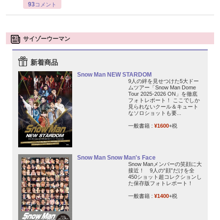
93
コメント
サイゾーウーマン
新着商品
Snow Man NEW STARDOM
9人の絆を見せつけた5大ドー
ムツアー「Snow Man Dome
Tour 2025-2026 ON」を徹底
フォトレポート！ ここでしか
見られないクール＆キュート
なソロショットも要...
一般書籍 :
¥1600
+税
Snow Man Snow Man's Face
Snow Manメンバーの笑顔に大
接近！ 9人の“顔”だけを全
450ショット超コレクションし
た保存版フォトレポート！
一般書籍 :
¥1400
+税