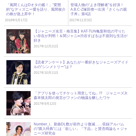
「風間くんはDオタの鑑！」“変態
登場人物の“よき理解者”を好演！
的”なディズニー愛を語り、風間俊介
A.B.C-Z塚田僚一出演『さくらの親
の株が急上昇中！
子丼』第4話
2018年5月17日
2017年11月3日
【ジャニーズ名言・格言集】KAT-TUN亀梨和也の守りた
い存在が判明！＆関ジャニ∞渋谷すばるは不規則な生活が
好き
2017年12月21日
【読者アンケート】あなたが一番好きなジャニーズアイド
ルの“シンメトリー”は？
2017年10月11日
「アプリを使ってチケット用意してね」!? ジャニーズJr.
森本慎太郎の発言がファンの物議を醸したワケ
2017年9月12日
Number_i、新曲DL数が前作より微減……収録アルバム
の“購入特典”には「欲しい」「下品」と賛否両論も « ジャ
ニーズ研究会