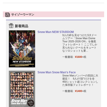
サイゾーウーマン
新着商品
Snow Man NEW STARDOM
9人の絆を見せつけた5大ドー
ムツアー「Snow Man Dome
Tour 2025-2026 ON」を徹底
フォトレポート！ ここでしか
見られないクール＆キュート
なソロショットも要...
一般書籍 :
¥1600
+税
Snow Man Snow Man's Face
Snow Manメンバーの笑顔に大
接近！ 9人の“顔”だけを全
450ショット超コレクションし
た保存版フォトレポート！
一般書籍 :
¥1400
+税