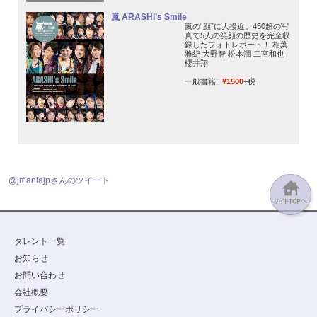
嵐 ARASHI’s Smile
嵐の“顔”に大接近。450超の写
真で5人の笑顔の歴史を完全収
録したフォトレポート！ 相葉
雅紀 大野智 松本潤 二宮和也
櫻井翔
一般書籍 :
¥1500
+税
@jmaniajpさんのツイート
タレント一覧
お知らせ
お問い合わせ
会社概要
プライバシーポリシー