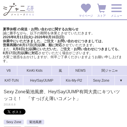
マイページ
ストア
メニュー
夏季休暇 の発送・お問い合わせに関するお知らせ
誠に勝手ながら、以下の期間を休業とさせていただきます。
2026年8月11日(火)~2026年8月16日(日)
休業中にいただきました、ご注文・お問い合わせにつきましては、
営業再開の8月17日(月)以降、順に対応
させていただきます。
また、
8月8日(土)以降にいただいた、ご注文・
お問い合わせにつきましても、
8月17日(月)以降に対応
させていただく場合がございます。
大変ご迷惑をおかけしますが、
何卒ご了承くださいますようお願い申し上げま
す。
V6
KinKi Kids
嵐
NEWS
関ジャニ∞
KAT-TUN
Hey!Say!JUMP
Kis-My-Ft2
Sexy Zone
▼
Sexy Zone菊池風磨、Hey!Say!JUMP有岡大貴にキツいツ
ッコミ！ 「すっげえ薄いコメント」
2018.6.6
Sexy Zone
菊池風磨