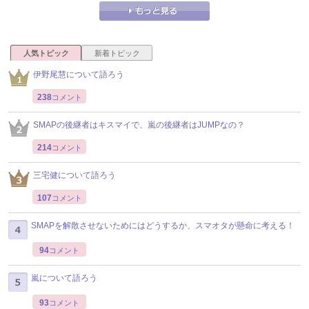
人気トピック
新着トピック
伊野尾慧について語ろう
238
コメント
SMAPの後継者はキスマイで、嵐の後継者はJUMPなの？
214
コメント
三宅健について語ろう
107
コメント
SMAPを解散させないためにはどうするか、スマオタが懸命に考える！
94
コメント
嵐について語ろう
93
コメント