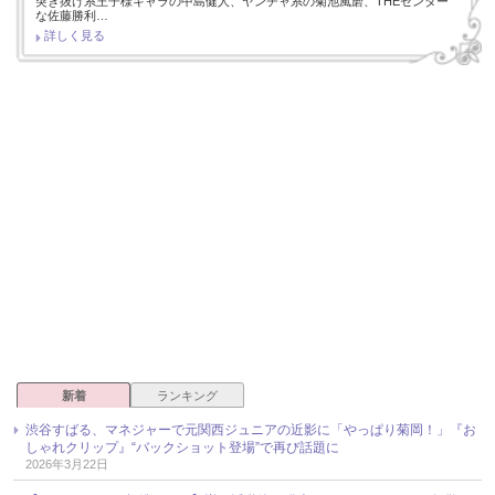
突き抜け系王子様キャラの中島健人、ヤンチャ系の菊池風磨、THEセンター
な佐藤勝利…
詳しく見る
新着
ランキング
渋谷すばる、マネジャーで元関西ジュニアの近影に「やっぱり菊岡！」『お
しゃれクリップ』“バックショット登場”で再び話題に
2026年3月22日