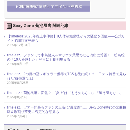
Sexy Zone 菊池風磨 関連記事
【timelesz 2025年炎上事件簿】8人体制始動後からの騒動を回顧――公式サ
イトで謝罪文発表も
2025年12月31日
timelesz、ファンミで中島健人＆マリウス葉思わせる演出に賛否！ 松島聡
の「10人を感じた」発言にも批判集まる
2025年9月19日
timelesz、2つ目の冠レギュラー獲得でTBSも後に続く？ 日テレ特番で見ら
れた“好待遇”とは
2025年8月25日
timelesz・菊池風磨に変化？ “炎上”は「もう知らない」「追う気もない」
2025年8月14日
timelesz、ツアー開幕もファンの反応に“温度差”……Sexy Zone時代の楽曲披
露＆歌割り変更に否定的な意見も
2025年7月4日