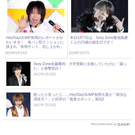
Hey!Say!JUMP有岡のレポートがか
本日3月7日は、Sexy Zone菊池風磨
わいすぎ！ 食パン型クッションに
くんの23歳の誕生日です！
挟まれ「有岡サンド、召し上がれ」
2018年6月14日
2018年3月7日
Sexy Zone佐藤勝利、大学受験に合格していたのに「蹴っ
た」と衝撃告白！
2017年3月19日
怒ったり笑ったり……Hey!Say!JUMP有岡大貴が「相当な
演技力！」と好評の『孤食ロボット』第5話
2017年7月23日
Recommended by