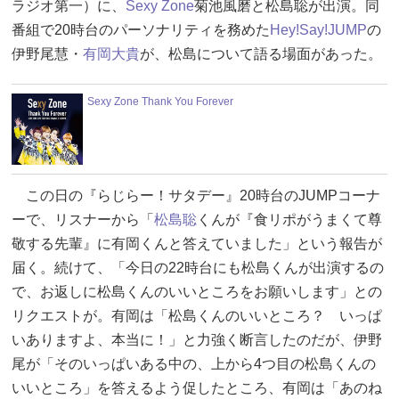
ラジオ第一）に、
Sexy Zone
菊池風磨と松島聡が出演。同
番組で20時台のパーソナリティを務めた
Hey!Say!JUMP
の
伊野尾慧・
有岡大貴
が、松島について語る場面があった。
Sexy Zone Thank You Forever
この日の『らじらー！サタデー』20時台のJUMPコーナ
ーで、リスナーから「
松島聡
くんが『食リポがうまくて尊
敬する先輩』に有岡くんと答えていました」という報告が
届く。続けて、「今日の22時台にも松島くんが出演するの
で、お返しに松島くんのいいところをお願いします」との
リクエストが。有岡は「松島くんのいいところ？ いっぱ
いありますよ、本当に！」と力強く断言したのだが、伊野
尾が「そのいっぱいある中の、上から4つ目の松島くんの
いいところ」を答えるよう促したところ、有岡は「あのね