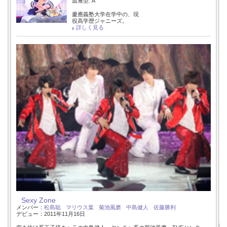
血液型: A
慶應義塾大学在学中の、現
役高学歴ジャニーズ。
詳しく見る
Sexy Zone
メンバー：
松島聡
マリウス葉
菊池風磨
中島健人
佐藤勝利
デビュー：2011年11月16日