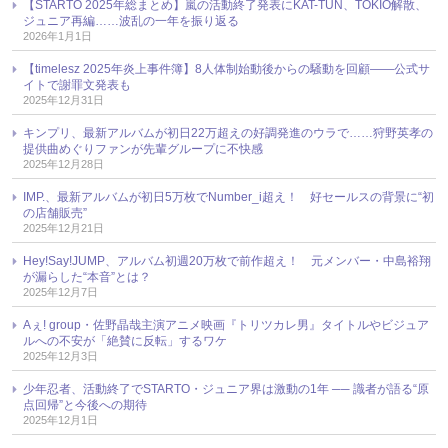
【STARTO 2025年総まとめ】嵐の活動終了発表にKAT-TUN、TOKIO解散、
ジュニア再編……波乱の一年を振り返る
2026年1月1日
【timelesz 2025年炎上事件簿】8人体制始動後からの騒動を回顧――公式サ
イトで謝罪文発表も
2025年12月31日
キンプリ、最新アルバムが初日22万超えの好調発進のウラで……狩野英孝の
提供曲めぐりファンが先輩グループに不快感
2025年12月28日
IMP.、最新アルバムが初日5万枚でNumber_i超え！ 好セールスの背景に“初
の店舗販売”
2025年12月21日
Hey!Say!JUMP、アルバム初週20万枚で前作超え！ 元メンバー・中島裕翔
が漏らした“本音”とは？
2025年12月7日
Aぇ! group・佐野晶哉主演アニメ映画『トリツカレ男』タイトルやビジュア
ルへの不安が「絶賛に反転」するワケ
2025年12月3日
少年忍者、活動終了でSTARTO・ジュニア界は激動の1年 ── 識者が語る“原
点回帰”と今後への期待
2025年12月1日