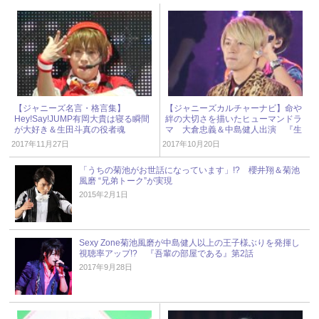
【ジャニーズ名言・格言集】
【ジャニーズカルチャーナビ】命や
Hey!Say!JUMP有岡大貴は寝る瞬間
絆の大切さを描いたヒューマンドラ
が大好き＆生田斗真の役者魂
マ 大倉忠義＆中島健人出演 『生
まれる。』
2017年11月27日
2017年10月20日
「うちの菊池がお世話になっています」!? 櫻井翔＆菊池
風磨 “兄弟トーク”が実現
2015年2月1日
Sexy Zone菊池風磨が中島健人以上の王子様ぶりを発揮し
視聴率アップ!? 『吾輩の部屋である』第2話
2017年9月28日