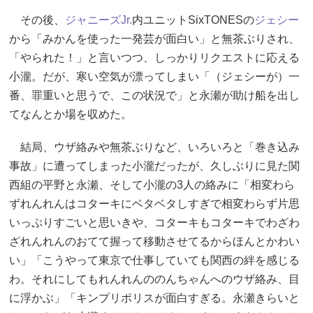
その後、
ジャニーズJr.
内ユニットSixTONESの
ジェシー
から「みかんを使った一発芸が面白い」と無茶ぶりされ、
「やられた！」と言いつつ、しっかりリクエストに応える
小瀧。だが、寒い空気が漂ってしまい「（ジェシーが）一
番、罪重いと思うで、この状況で」と永瀬が助け船を出し
てなんとか場を収めた。
結局、ウザ絡みや無茶ぶりなど、いろいろと「巻き込み
事故」に遭ってしまった小瀧だったが、久しぶりに見た関
西組の平野と永瀬、そして小瀧の3人の絡みに「相変わら
ずれんれんはコターキにベタベタしすぎで相変わらず片思
いっぷりすごいと思いきや、コターキもコターキでわざわ
ざれんれんのおてて握って移動させてるからほんとかわい
い」「こうやって東京で仕事していても関西の絆を感じる
わ。それにしてもれんれんののんちゃんへのウザ絡み、目
に浮かぶ」「キンプリポリスが面白すぎる。永瀬きらいと