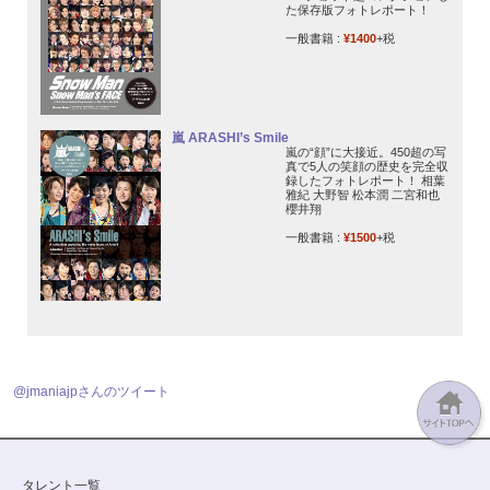
た保存版フォトレポート！
一般書籍 :
¥1400
+税
嵐 ARASHI’s Smile
嵐の“顔”に大接近。450超の写
真で5人の笑顔の歴史を完全収
録したフォトレポート！ 相葉
雅紀 大野智 松本潤 二宮和也
櫻井翔
一般書籍 :
¥1500
+税
@jmaniajpさんのツイート
タレント一覧