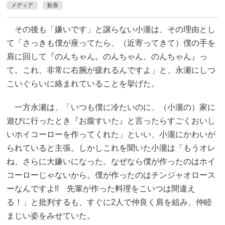
メディア
歓喜
その後も「嫌いです」と譲らない小瀧は、その理由とし
て「さっきも僕が座ってたら、（近寄ってきて）僕の手を
肩に回して『のんちゃん。のんちゃん、のんちゃん』っ
て。これ、非常に右腕が疲れるんですよ」と、永瀬にしつ
こいぐらいに絡まれていることを挙げた。
一方永瀬は、「いつも僕に冷たいのに、（小瀧の）家に
遊びに行ったとき『お腹すいた』と言ったらすごくおいし
いホイコーローを作ってくれた」といい、小瀧にかわいが
られていると主張。しかしこれを聞いた小瀧は「もうオレ
ね、さらに大嫌いになった。なぜなら僕が作ったのはホイ
コーローじゃないから。僕が作ったのはチンジャオロース
ーなんですよ!! 先輩が作った料理をこいつは間違え
る！」と批判するも、すぐに2人で仲良く肩を組み、仲睦
まじい姿をみせていた。