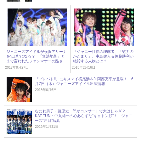
ジャニーズアイドルが横浜アリーナ
「ジャニー社長の理解者」「魅力の
を“出禁”になる!? 「無法地帯」と
かたまり」、中島健人＆佐藤勝利が
まで言われたファンマナーの酷さ
絶賛する人物とは？
2017年9月27日
2015年2月16日
『プレバト!!』にキスマイ横尾渉＆Jr.阿部亮平が登場！ 6
月7日（木）ジャニーズアイドル出演情報
2018年6月6日
なにわ男子・藤原丈一郎がコンサートで大はしゃぎ？
KAT-TUN・中丸雄一の心あらずな“キョトン顔”！ ジャニ
ーズ“注目”写真
2022年1月31日