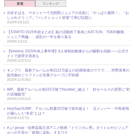
新着
ランキング
渋谷すばる、マネジャーで元関西ジュニアの近影に「やっぱり菊岡！」『お
しゃれクリップ』“バックショット登場”で再び話題に
2026年3月22日
【STARTO 2025年総まとめ】嵐の活動終了発表にKAT-TUN、TOKIO解散、
ジュニア再編……波乱の一年を振り返る
2026年1月1日
【timelesz 2025年炎上事件簿】8人体制始動後からの騒動を回顧――公式サ
イトで謝罪文発表も
2025年12月31日
キンプリ、最新アルバムが初日22万超えの好調発進のウラで……狩野英孝の
提供曲めぐりファンが先輩グループに不快感
2025年12月28日
IMP.、最新アルバムが初日5万枚でNumber_i超え！ 好セールスの背景に“初
の店舗販売”
2025年12月21日
Hey!Say!JUMP、アルバム初週20万枚で前作超え！ 元メンバー・中島裕翔
が漏らした“本音”とは？
2025年12月7日
Aぇ! group・佐野晶哉主演アニメ映画『トリツカレ男』タイトルやビジュア
ルへの不安が「絶賛に反転」するワケ