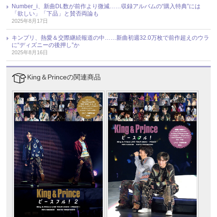
Number_i、新曲DL数が前作より微減……収録アルバムの“購入特典”には
「欲しい」「下品」と賛否両論も
2025年8月17日
キンプリ、熱愛＆交際継続報道の中……新曲初週32.0万枚で前作超えのウラ
に“ディズニーの後押し”か
2025年8月16日
King＆Princeの関連商品