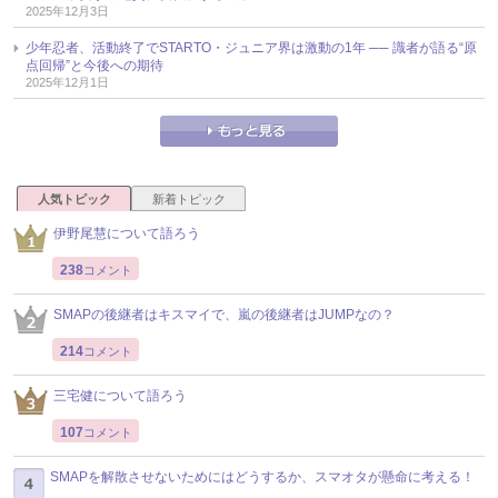
2025年12月3日
少年忍者、活動終了でSTARTO・ジュニア界は激動の1年 ── 識者が語る“原
点回帰”と今後への期待
2025年12月1日
人気トピック
新着トピック
伊野尾慧について語ろう
238
コメント
SMAPの後継者はキスマイで、嵐の後継者はJUMPなの？
214
コメント
三宅健について語ろう
107
コメント
SMAPを解散させないためにはどうするか、スマオタが懸命に考える！