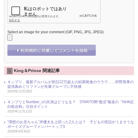
Select an image for your comment (GIF, PNG, JPG, JPEG):
King＆Prince 関連記事
キンプリ、最新アルバムが初日22万超えの好調発進のウラで……狩野英孝の
提供曲めぐりファンが先輩グループに不快感
2025年12月28日
キンプリとNumber_iの共演はどうなる？ STARTO勢“復活”報道の『NHK紅
白歌合戦』注目ポイント
2025年11月12日
“理想のお兄ちゃん”岸優太を上回った2人とは？ 子どもの世話がうまそうな
ボーイズグループメンバートップ3
2025年8月30日