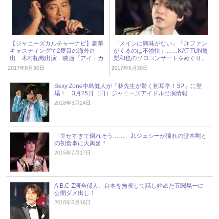
【ジャニーズカルチャーナビ】豪華
「メインに興味がない」「Jr.ファン
キャスティングで2度目の海外進
がくるのは不愉快」……KAT-TUN亀
出 木村拓哉出演 映画『アイ・カ
梨和也のソロコンサートをめぐり、
ム・ウィズ・ザ・レイン』
ファンが対立！
2017年8月30日
2017年6月30日
Sexy Zone中島健人が『林先生が驚く初耳学！SP』に登
場！ 3月25日（日）ジャニーズアイドル出演情報
2018年3月24日
「幸せすぎて倒れそう……」Jr.ジェシーが憧れの堂本剛と
の初食事に大興奮！
2015年7月17日
A.B.C-Z河合郁人、台本を無視して話し始めた五関晃一に
公開ダメ出し！
2018年5月16日