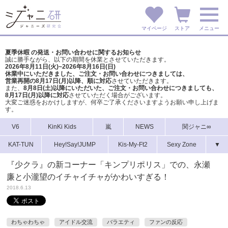
マイページ
ストア
メニュー
夏季休暇 の発送・お問い合わせに関するお知らせ
誠に勝手ながら、以下の期間を休業とさせていただきます。
2026年8月11日(火)~2026年8月16日(日)
休業中にいただきました、ご注文・お問い合わせにつきましては、
営業再開の8月17日(月)以降、順に対応
させていただきます。
また、
8月8日(土)以降にいただいた、ご注文・
お問い合わせにつきましても、
8月17日(月)以降に対応
させていただく場合がございます。
大変ご迷惑をおかけしますが、
何卒ご了承くださいますようお願い申し上げま
す。
V6
KinKi Kids
嵐
NEWS
関ジャニ∞
KAT-TUN
Hey!Say!JUMP
Kis-My-Ft2
Sexy Zone
▼
『少クラ』の新コーナー「キンプリポリス」での、永瀬
廉と小瀧望のイチャイチャがかわいすぎる！
2018.6.13
わちゃわちゃ
アイドル交流
バラエティ
ファンの反応