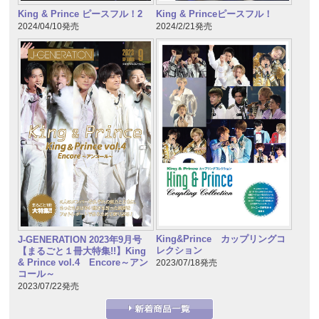
King & Prince ピースフル！2
King & Princeピースフル！
2024/04/10発売
2024/2/21発売
King&Prince カップリングコ
J-GENERATION 2023年9月号
レクション
【まるごと１冊大特集!!】King
& Prince vol.4 Encore～アン
2023/07/18発売
コール～
2023/07/22発売