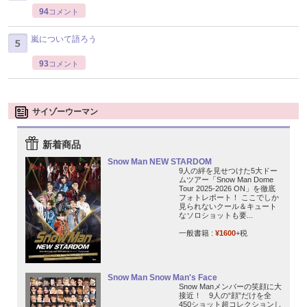
94
コメント
嵐について語ろう
93
コメント
サイゾーウーマン
新着商品
Snow Man NEW STARDOM
9人の絆を見せつけた5大ドー
ムツアー「Snow Man Dome
Tour 2025-2026 ON」を徹底
フォトレポート！ ここでしか
見られないクール＆キュート
なソロショットも要...
一般書籍 :
¥1600
+税
Snow Man Snow Man's Face
Snow Manメンバーの笑顔に大
接近！ 9人の“顔”だけを全
450ショット超コレクションし