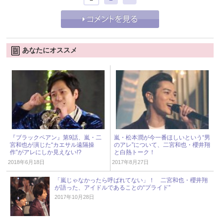
あなたにオススメ
『ブラックペアン』第9話、嵐・二
嵐・松本潤が今一番ほしいという“男
宮和也が演じた“カエサル遠隔操
のアレ”について、二宮和也・櫻井翔
作”がアレにしか見えない!?
と白熱トーク！
2018年6月18日
2017年8月27日
「嵐じゃなかったら呼ばれてない」！ 二宮和也・櫻井翔
が語った、アイドルであることの“プライド”
2017年10月28日