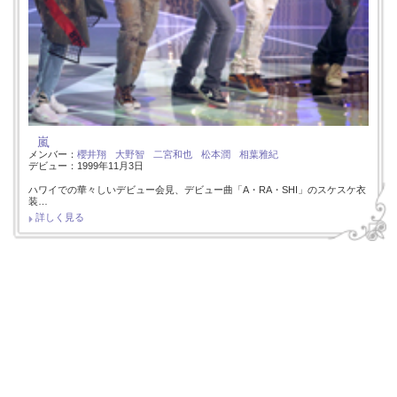
嵐
メンバー：
櫻井翔
大野智
二宮和也
松本潤
相葉雅紀
デビュー：1999年11月3日
ハワイでの華々しいデビュー会見、デビュー曲「A・RA・SHI」のスケスケ衣
装…
詳しく見る