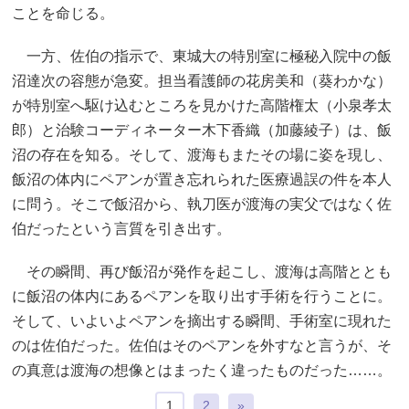
ことを命じる。
一方、佐伯の指示で、東城大の特別室に極秘入院中の飯
沼達次の容態が急変。担当看護師の花房美和（葵わかな）
が特別室へ駆け込むところを見かけた高階権太（小泉孝太
郎）と治験コーディネーター木下香織（加藤綾子）は、飯
沼の存在を知る。そして、渡海もまたその場に姿を現し、
飯沼の体内にペアンが置き忘れられた医療過誤の件を本人
に問う。そこで飯沼から、執刀医が渡海の実父ではなく佐
伯だったという言質を引き出す。
その瞬間、再び飯沼が発作を起こし、渡海は高階ととも
に飯沼の体内にあるペアンを取り出す手術を行うことに。
そして、いよいよペアンを摘出する瞬間、手術室に現れた
のは佐伯だった。佐伯はそのペアンを外すなと言うが、そ
の真意は渡海の想像とはまったく違ったものだった……。
1
2
»