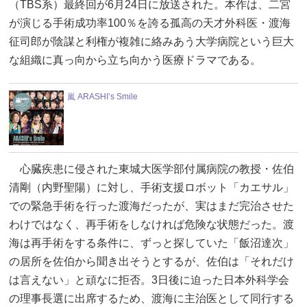
（TBS系）最終回が6月24日に放送された。本作は、二宮
が演じる手術成功率100％を誇る孤高の天才外科医・渡海
征司郎が陰謀と利権が複雑に絡みあう大学病院という巨大
な組織に真っ向から立ち向かう医療ドラマである。
嵐 ARASHI’s Smile
心臓疾患に侵された東城大医学部付属病院の教授・佐伯
清剛（内野聖陽）に対し、手術支援ロボット「カエサル」
での緊急手術を行った渡海だったが、実はまだ完治させた
わけではなく、再手術をしなければ危険な状態だった。渡
海は再手術をする条件に、ずっと探していた「飯沼達次」
の居所を佐伯から聞き出そうとするが、佐伯は「それだけ
は言えない」と頑なに拒否。3日後に迫った日本外科学会
の理事長選に出席するため、渡海に主治医として同行する