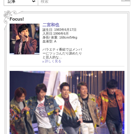
Focus!
二宮和也
誕生日: 1983年6月17日
入所日:1996年6月
身長/ 体重: 168cm/54kg
血液型: A
バラエティ番組ではメンバ
ーにツッコんだり諌めたり
と芸人的な…
詳しく見る