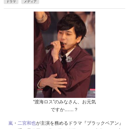
ドラマ
メディア
“渡海ロス”のみなさん、お元気
ですか……？
嵐
・
二宮和也
が主演を務めるドラマ『ブラックペアン』