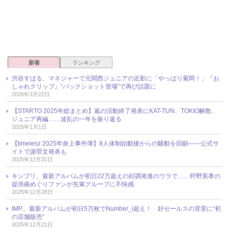
新着
ランキング
渋谷すばる、マネジャーで元関西ジュニアの近影に「やっぱり菊岡！」『お
しゃれクリップ』“バックショット登場”で再び話題に
2026年3月22日
【STARTO 2025年総まとめ】嵐の活動終了発表にKAT-TUN、TOKIO解散、
ジュニア再編……波乱の一年を振り返る
2026年1月1日
【timelesz 2025年炎上事件簿】8人体制始動後からの騒動を回顧――公式サ
イトで謝罪文発表も
2025年12月31日
キンプリ、最新アルバムが初日22万超えの好調発進のウラで……狩野英孝の
提供曲めぐりファンが先輩グループに不快感
2025年12月28日
IMP.、最新アルバムが初日5万枚でNumber_i超え！ 好セールスの背景に“初
の店舗販売”
2025年12月21日