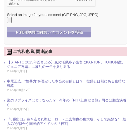
Select an image for your comment (GIF, PNG, JPG, JPEG):
二宮和也 嵐 関連記事
【STARTO 2025年総まとめ】嵐の活動終了発表にKAT-TUN、TOKIO解散、
ジュニア再編……波乱の一年を振り返る
2026年1月1日
中居正広、“性暴力”を否定した本当の目的とは？ 復帰とは別にある狡猾な
戦略
2025年10月12日
嵐のサプライズはどうなった!? 今年の『NHK紅白歌合戦』司会は順当決着
か
2025年9月15日
『8番出口』巻き込まれ型ヒーロー・二宮和也の集大成、そして絶妙な“一般
人み”が似合う国民的アイドルの「役割」
2025年9月2日