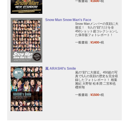
一般書籍 :
¥1600
+税
Snow Man Snow Man's Face
Snow Manメンバーの笑顔に大
接近！ 9人の“顔”だけを全
450ショット超コレクションし
た保存版フォトレポート！
一般書籍 :
¥1400
+税
嵐 ARASHI’s Smile
嵐の“顔”に大接近。450超の写
真で5人の笑顔の歴史を完全収
録したフォトレポート！ 相葉
雅紀 大野智 松本潤 二宮和也
櫻井翔
一般書籍 :
¥1500
+税