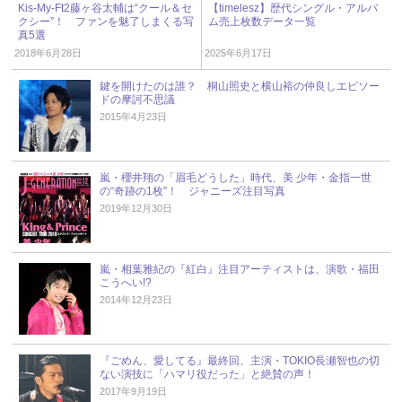
Kis-My-Ft2藤ヶ谷太輔は“クール＆セ
【timelesz】歴代シングル・アルバ
クシー”！ ファンを魅了しまくる写
ム売上枚数データ一覧
真5選
2018年6月28日
2025年6月17日
鍵を開けたのは誰？ 桐山照史と横山裕の仲良しエピソー
ドの摩訶不思議
2015年4月23日
嵐・櫻井翔の「眉毛どうした」時代、美 少年・金指一世
の“奇跡の1枚”！ ジャニーズ注目写真
2019年12月30日
嵐・相葉雅紀の『紅白』注目アーティストは、演歌・福田
こうへい!?
2014年12月23日
『ごめん、愛してる』最終回、主演・TOKIO長瀬智也の切
ない演技に「ハマリ役だった」と絶賛の声！
2017年9月19日