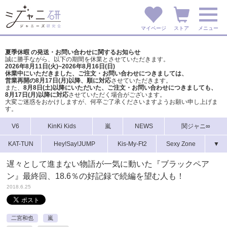
マイページ
ストア
メニュー
夏季休暇 の発送・お問い合わせに関するお知らせ
誠に勝手ながら、以下の期間を休業とさせていただきます。
2026年8月11日(火)~2026年8月16日(日)
休業中にいただきました、ご注文・お問い合わせにつきましては、
営業再開の8月17日(月)以降、順に対応
させていただきます。
また、
8月8日(土)以降にいただいた、ご注文・
お問い合わせにつきましても、
8月17日(月)以降に対応
させていただく場合がございます。
大変ご迷惑をおかけしますが、
何卒ご了承くださいますようお願い申し上げま
す。
V6
KinKi Kids
嵐
NEWS
関ジャニ∞
KAT-TUN
Hey!Say!JUMP
Kis-My-Ft2
Sexy Zone
▼
遅々として進まない物語が一気に動いた『ブラックペア
ン』最終回、18.6％の好記録で続編を望む人も！
2018.6.25
二宮和也
嵐