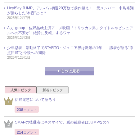
Hey!Say!JUMP、アルバム初週20万枚で前作超え！ 元メンバー・中島裕翔
が漏らした“本音”とは？
2025年12月7日
Aぇ! group・佐野晶哉主演アニメ映画『トリツカレ男』タイトルやビジュア
ルへの不安が「絶賛に反転」するワケ
2025年12月3日
少年忍者、活動終了でSTARTO・ジュニア界は激動の1年 ── 識者が語る“原
点回帰”と今後への期待
2025年12月1日
人気トピック
新着トピック
伊野尾慧について語ろう
238
コメント
SMAPの後継者はキスマイで、嵐の後継者はJUMPなの？
214
コメント