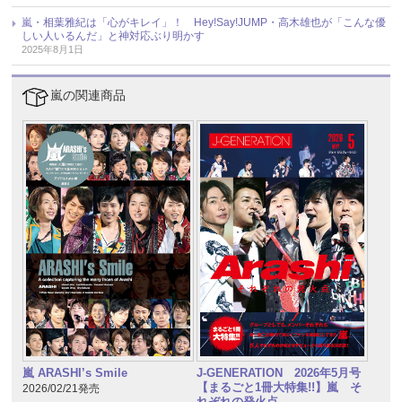
嵐・相葉雅紀は「心がキレイ」！ Hey!Say!JUMP・高木雄也が「こんな優
しい人いるんだ」と神対応ぶり明かす
2025年8月1日
嵐の関連商品
嵐 ARASHI’s Smile
J-GENERATION 2026年5月号
【まるごと1冊大特集!!】嵐 そ
2026/02/21発売
れぞれの発火点