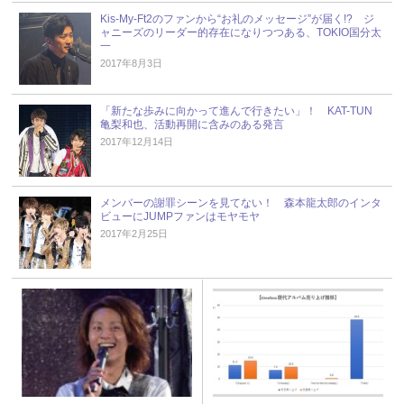
Kis-My-Ft2のファンから“お礼のメッセージ”が届く!? ジ
ャニーズのリーダー的存在になりつつある、TOKIO国分太
一
2017年8月3日
「新たな歩みに向かって進んで行きたい」！ KAT-TUN
亀梨和也、活動再開に含みのある発言
2017年12月14日
メンバーの謝罪シーンを見てない！ 森本龍太郎のインタ
ビューにJUMPファンはモヤモヤ
2017年2月25日