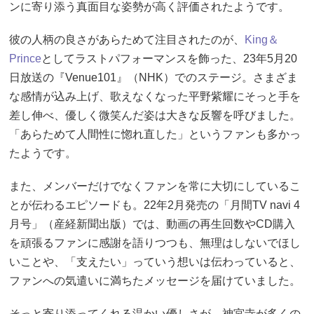
ンに寄り添う真面目な姿勢が高く評価されたようです。
彼の人柄の良さがあらためて注目されたのが、
King＆
Prince
としてラストパフォーマンスを飾った、23年5月20
日放送の『Venue101』（NHK）でのステージ。さまざま
な感情が込み上げ、歌えなくなった平野紫耀にそっと手を
差し伸べ、優しく微笑んだ姿は大きな反響を呼びました。
「あらためて人間性に惚れ直した」というファンも多かっ
たようです。
また、メンバーだけでなくファンを常に大切にしているこ
とが伝わるエピソードも。22年2月発売の「月間TV navi 4
月号」（産経新聞出版）では、動画の再生回数やCD購入
を頑張るファンに感謝を語りつつも、無理はしないでほし
いことや、「支えたい」っていう想いは伝わっていると、
ファンへの気遣いに満ちたメッセージを届けていました。
そっと寄り添ってくれる温かい優しさが、神宮寺が多くの