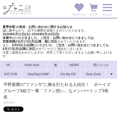
マイページ
ストア
メニュー
夏季休暇 の発送・お問い合わせに関するお知らせ
誠に勝手ながら、以下の期間を休業とさせていただきます。
2026年8月11日(火)~2026年8月16日(日)
休業中にいただきました、ご注文・お問い合わせにつきましては、
営業再開の8月17日(月)以降、順に対応
させていただきます。
また、
8月8日(土)以降にいただいた、ご注文・
お問い合わせにつきましても、
8月17日(月)以降に対応
させていただく場合がございます。
大変ご迷惑をおかけしますが、
何卒ご了承くださいますようお願い申し上げま
す。
V6
KinKi Kids
嵐
NEWS
関ジャニ∞
KAT-TUN
Hey!Say!JUMP
Kis-My-Ft2
Sexy Zone
▼
平野紫耀の“ファンサ”に胸を打たれる人続出！ ボーイズ
グループ4組で一番「ファン想い」なメンバートップ3発
表
2025.8.4