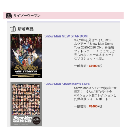
サイゾーウーマン
新着商品
Snow Man NEW STARDOM
9人の絆を見せつけた5大ドー
ムツアー「Snow Man Dome
Tour 2025-2026 ON」を徹底
フォトレポート！ ここでしか
見られないクール＆キュート
なソロショットも要...
一般書籍 :
¥1600
+税
Snow Man Snow Man's Face
Snow Manメンバーの笑顔に大
接近！ 9人の“顔”だけを全
450ショット超コレクションし
た保存版フォトレポート！
一般書籍 :
¥1400
+税