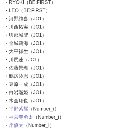
・RYOKI（BE:FIRST）
・LEO（BE:FIRST）
・河野純喜（JO1）
・川西拓実（JO1）
・與那城奨（JO1）
・金城碧海（JO1）
・大平祥生（JO1）
・川尻蓮（JO1）
・佐藤景瑚（JO1）
・鶴房汐恩（JO1）
・豆原一成（JO1）
・白岩瑠姫（JO1）
・木全翔也（JO1）
・
平野紫耀
（Number_i）
・
神宮寺勇太
（Number_i）
・
岸優太
（Number_i）