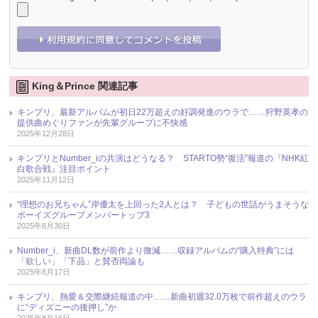
King＆Prince 関連記事
キンプリ、最新アルバムが初日22万超えの好調発進のウラで……狩野英孝の
提供曲めぐりファンが先輩グループに不快感
2025年12月28日
キンプリとNumber_iの共演はどうなる？ STARTO勢“復活”報道の『NHK紅
白歌合戦』注目ポイント
2025年11月12日
“理想のお兄ちゃん”岸優太を上回った2人とは？ 子どもの世話がうまそうな
ボーイズグループメンバートップ3
2025年8月30日
Number_i、新曲DL数が前作より微減……収録アルバムの“購入特典”には
「欲しい」「下品」と賛否両論も
2025年8月17日
キンプリ、熱愛＆交際継続報道の中……新曲初週32.0万枚で前作超えのウラ
に“ディズニーの後押し”か
2025年8月16日