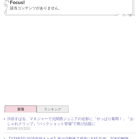
Focus!
該当コンテンツがありません。
新着
ランキング
渋谷すばる、マネジャーで元関西ジュニアの近影に「やっぱり菊岡！」『お
しゃれクリップ』“バックショット登場”で再び話題に
2026年3月22日
【STARTO 2025年総まとめ】嵐の活動終了発表にKAT-TUN、TOKIO解散、