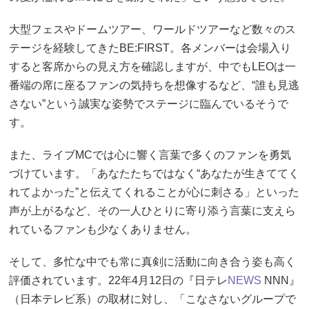
大型フェスやドームツアー、ワールドツアーなど数々のス
テージを経験してきたBE:FIRST。各メンバーは会場入り
すると客席からの見え方を確認しますが、中でもLEOは一
番端の席に座るファンの気持ちを想像するなど、“誰も見逃
さない”という誠実な姿勢でステージに臨んでいるそうで
す。
また、ライブMCでは心に響く言葉で多くのファンを勇気
づけています。「あなたたちではなく“あなたが生きててく
れてよかった”と伝えてくれることが心に刺さる」といった
声が上がるなど、その一人ひとりに寄り添う言葉に支えら
れているファンも少なくありません。
そして、多忙な中でも常に真剣に活動に向き合う姿も高く
評価されています。22年4月12日の『日テレ
NEWS
NNN』
（日本テレビ系）の取材に対し、「こなさないグループで