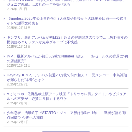
ジュニア再編……波乱の一年を振り返る
2026年1月1日
【timelesz 2025年炎上事件簿】8人体制始動後からの騒動を回顧――公式サ
イトで謝罪文発表も
2025年12月31日
キンプリ、最新アルバムが初日22万超えの好調発進のウラで……狩野英孝の
提供曲めぐりファンが先輩グループに不快感
2025年12月28日
IMP.、最新アルバムが初日5万枚でNumber_i超え！ 好セールスの背景に“初
の店舗販売”
2025年12月21日
Hey!Say!JUMP、アルバム初週20万枚で前作超え！ 元メンバー・中島裕翔
が漏らした“本音”とは？
2025年12月7日
Aぇ! group・佐野晶哉主演アニメ映画『トリツカレ男』タイトルやビジュア
ルへの不安が「絶賛に反転」するワケ
2025年12月3日
少年忍者、活動終了でSTARTO・ジュニア界は激動の1年 ── 識者が語る“原
点回帰”と今後への期待
2025年12月1日