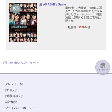
嵐 ARASHI’s Smile
嵐の“顔”に大接近。450超の写
真で5人の笑顔の歴史を完全収
録したフォトレポート！ 相葉
雅紀 大野智 松本潤 二宮和也
櫻井翔
一般書籍 :
¥1500
+税
@jmaniajpさんのツイート
タレント一覧
お知らせ
お問い合わせ
会社概要
プライバシーポリシー