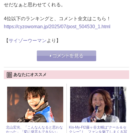
せだなぁと思わせてくれる。
4位以下のランキングと、コメント全文はこちら！
https://cyzowoman.jp/2025/07/post_504530_1.html
【
サイゾーウーマン
より】
あなたにオススメ
北山宏光、「こんなんなると思わな
Kis-My-Ft2藤ヶ谷太輔は“クール＆セ
かった」「変に発言もできない」
クシー”！ ファンを魅了しまくる写