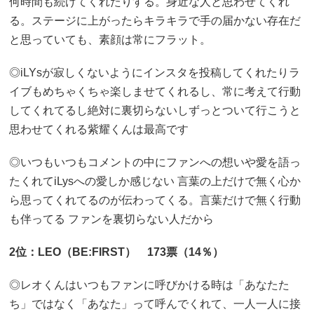
何時間も続けてくれたりする。身近な人と思わせてくれ
る。ステージに上がったらキラキラで手の届かない存在だ
と思っていても、素顔は常にフラット。
◎iLYsが寂しくないようにインスタを投稿してくれたりラ
イブもめちゃくちゃ楽しませてくれるし、常に考えて行動
してくれてるし絶対に裏切らないしずっとついて行こうと
思わせてくれる紫耀くんは最高です
◎いつもいつもコメントの中にファンへの想いや愛を語っ
たくれてiLysへの愛しか感じない 言葉の上だけで無く心か
ら思ってくれてるのが伝わってくる。言葉だけで無く行動
も伴ってる ファンを裏切らない人だから
2位：LEO（BE:FIRST） 173票（14％）
◎レオくんはいつもファンに呼びかける時は「あなたた
ち」ではなく「あなた」って呼んでくれて、一人一人に接