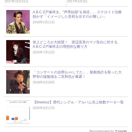
2017年10月21日
2017年4月3日
A.B.C-Z戸塚祥太、“声帯結節”を発症……ステロイド治療
効かず「イメージした音程を出すのが難しい」
2018年2月11日
炎上どころか大絶賛！ 渡辺直美のマジ告白に対する、
A.B.C-Z戸塚祥太の理想的な断り方
2015年7月12日
「コンサートの合間も○○してた」、船舶免許を取った大
野智の猛勉強を二宮和也が暴露！
2018年5月29日
【timelesz】歴代シングル・アルバム売上枚数データ一覧
2025年6月17日
Recommended by