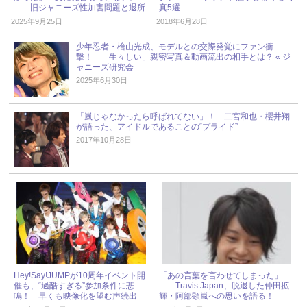
――旧ジャニーズ性加害問題と退所
真5選
後の“本音” « ジャニーズ研究会
2025年9月25日
2018年6月28日
少年忍者・檜山光成、モデルとの交際発覚にファン衝
撃！ 「生々しい」親密写真＆動画流出の相手とは？ « ジ
ャニーズ研究会
2025年6月30日
「嵐じゃなかったら呼ばれてない」！ 二宮和也・櫻井翔
が語った、アイドルであることの“プライド”
2017年10月28日
Hey!Say!JUMPが10周年イベント開
「あの言葉を言わせてしまった」
催も、“過酷すぎる”参加条件に悲
……Travis Japan、脱退した仲田拡
鳴！ 早くも映像化を望む声続出
輝・阿部顕嵐への思いを語る！