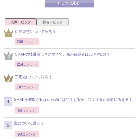
人気トピック
新着トピック
伊野尾慧について語ろう
238
コメント
SMAPの後継者はキスマイで、嵐の後継者はJUMPなの？
214
コメント
三宅健について語ろう
107
コメント
SMAPを解散させないためにはどうするか、スマオタが懸命に考える！
94
コメント
嵐について語ろう
93
コメント