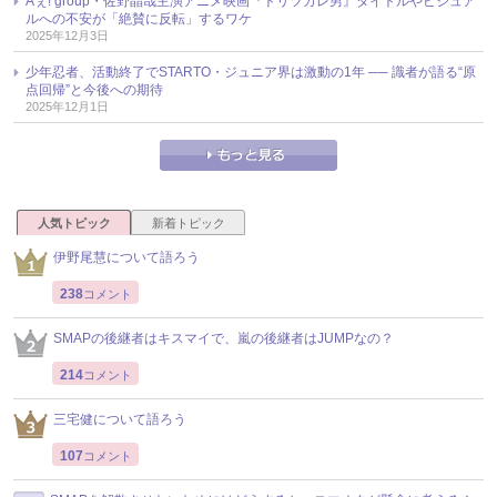
Aぇ! group・佐野晶哉主演アニメ映画『トリツカレ男』タイトルやビジュア
ルへの不安が「絶賛に反転」するワケ
2025年12月3日
少年忍者、活動終了でSTARTO・ジュニア界は激動の1年 ── 識者が語る“原
点回帰”と今後への期待
2025年12月1日
人気トピック
新着トピック
伊野尾慧について語ろう
238
コメント
SMAPの後継者はキスマイで、嵐の後継者はJUMPなの？
214
コメント
三宅健について語ろう
107
コメント