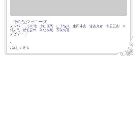
その他ジャニーズ
メンバー：
その他
中山優馬
山下智久
生田斗真
近藤真彦
中居正広
木
村拓哉
稲垣吾郎
草なぎ剛
香取慎吾
デビュー：-
-
詳しく見る