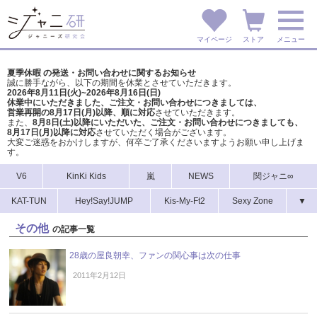
マイページ
ストア
メニュー
夏季休暇 の発送・お問い合わせに関するお知らせ
誠に勝手ながら、以下の期間を休業とさせていただきます。
2026年8月11日(火)~2026年8月16日(日)
休業中にいただきました、ご注文・お問い合わせにつきましては、
営業再開の8月17日(月)以降、順に対応
させていただきます。
また、
8月8日(土)以降にいただいた、ご注文・
お問い合わせにつきましても、
8月17日(月)以降に対応
させていただく場合がございます。
大変ご迷惑をおかけしますが、
何卒ご了承くださいますようお願い申し上げま
す。
V6
KinKi Kids
嵐
NEWS
関ジャニ∞
KAT-TUN
Hey!Say!JUMP
Kis-My-Ft2
Sexy Zone
▼
その他
の記事一覧
28歳の屋良朝幸、ファンの関心事は次の仕事
2011年2月12日