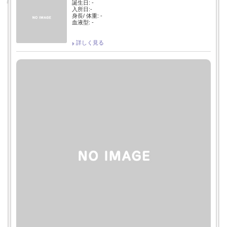
誕生日: -
入所日:-
身長/ 体重: -
血液型: -
詳しく見る