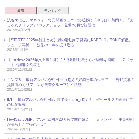
新着
ランキング
渋谷すばる、マネジャーで元関西ジュニアの近影に「やっぱり菊岡！」『お
しゃれクリップ』“バックショット登場”で再び話題に
2026年3月22日
【STARTO 2025年総まとめ】嵐の活動終了発表にKAT-TUN、TOKIO解散、
ジュニア再編……波乱の一年を振り返る
2026年1月1日
【timelesz 2025年炎上事件簿】8人体制始動後からの騒動を回顧――公式サ
イトで謝罪文発表も
2025年12月31日
キンプリ、最新アルバムが初日22万超えの好調発進のウラで……狩野英孝の
提供曲めぐりファンが先輩グループに不快感
2025年12月28日
IMP.、最新アルバムが初日5万枚でNumber_i超え！ 好セールスの背景に“初
の店舗販売”
2025年12月21日
Hey!Say!JUMP、アルバム初週20万枚で前作超え！ 元メンバー・中島裕翔
が漏らした“本音”とは？
2025年12月7日