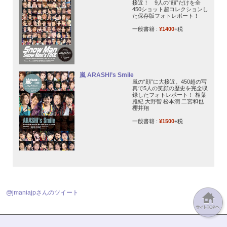
接近！ 9人の“顔”だけを全
450ショット超コレクションし
た保存版フォトレポート！
一般書籍 :
¥1400
+税
嵐 ARASHI’s Smile
嵐の“顔”に大接近。450超の写
真で5人の笑顔の歴史を完全収
録したフォトレポート！ 相葉
雅紀 大野智 松本潤 二宮和也
櫻井翔
一般書籍 :
¥1500
+税
@jmaniajpさんのツイート