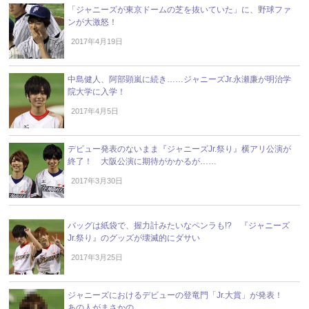
「ジャニーズが東京ドームの芝を抜いていた」に、野球ファ
ンが大激怒！
2017年4月19日
中島健人、阿部顕嵐に続き……ジャニーズJr.永瀬廉が明治学
院大学に入学！
2017年4月5日
デビュー発表のないまま『ジャニーズJr.祭り』横アリ公演が
終了！ 大阪公演に期待がかかるが……
2017年3月30日
バッグは紙袋で、握力計みたいなペンラも!? 『ジャニーズ
Jr.祭り』のグッズが壊滅的にダサい
2017年3月25日
ジャニーズにおけるデビューの登竜門「Jr.大賞」が発表！
あの人がまさかの……