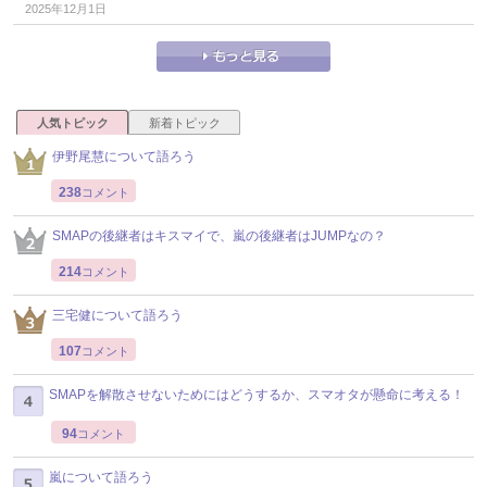
2025年12月1日
人気トピック
新着トピック
伊野尾慧について語ろう
238
コメント
SMAPの後継者はキスマイで、嵐の後継者はJUMPなの？
214
コメント
三宅健について語ろう
107
コメント
SMAPを解散させないためにはどうするか、スマオタが懸命に考える！
94
コメント
嵐について語ろう