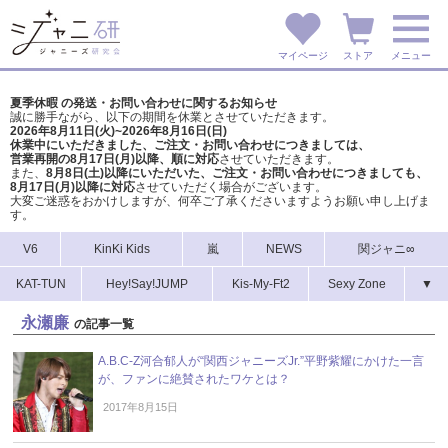
マイページ
ストア
メニュー
夏季休暇 の発送・お問い合わせに関するお知らせ
誠に勝手ながら、以下の期間を休業とさせていただきます。
2026年8月11日(火)~2026年8月16日(日)
休業中にいただきました、ご注文・お問い合わせにつきましては、
営業再開の8月17日(月)以降、順に対応
させていただきます。
また、
8月8日(土)以降にいただいた、ご注文・
お問い合わせにつきましても、
8月17日(月)以降に対応
させていただく場合がございます。
大変ご迷惑をおかけしますが、
何卒ご了承くださいますようお願い申し上げま
す。
V6
KinKi Kids
嵐
NEWS
関ジャニ∞
KAT-TUN
Hey!Say!JUMP
Kis-My-Ft2
Sexy Zone
▼
永瀬廉
の記事一覧
A.B.C-Z河合郁人が“関西ジャニーズJr.”平野紫耀にかけた一言
が、ファンに絶賛されたワケとは？
2017年8月15日