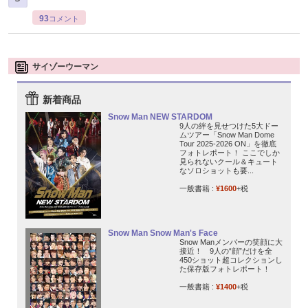
93
コメント
サイゾーウーマン
新着商品
Snow Man NEW STARDOM
9人の絆を見せつけた5大ドー
ムツアー「Snow Man Dome
Tour 2025-2026 ON」を徹底
フォトレポート！ ここでしか
見られないクール＆キュート
なソロショットも要...
一般書籍 :
¥1600
+税
Snow Man Snow Man's Face
Snow Manメンバーの笑顔に大
接近！ 9人の“顔”だけを全
450ショット超コレクションし
た保存版フォトレポート！
一般書籍 :
¥1400
+税