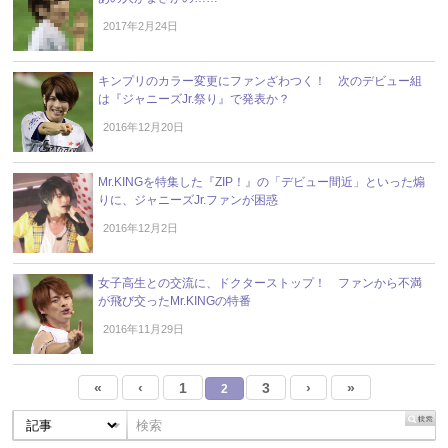
2017年2月24日
キンプリのカラー変更にファンざわつく！ 次のデビュー組
は『ジャニーズJr.祭り』で発表か？
2016年12月20日
Mr.KINGを特集した『ZIP！』の「デビュー間近」といった煽
りに、ジャニーズJr.ファンが困惑
2016年12月2日
女子高生との交流に、ドクターストップ！ ファンから不満
が飛び交ったMr.KINGの特番
2016年11月29日
«
‹
1
3
›
»
2