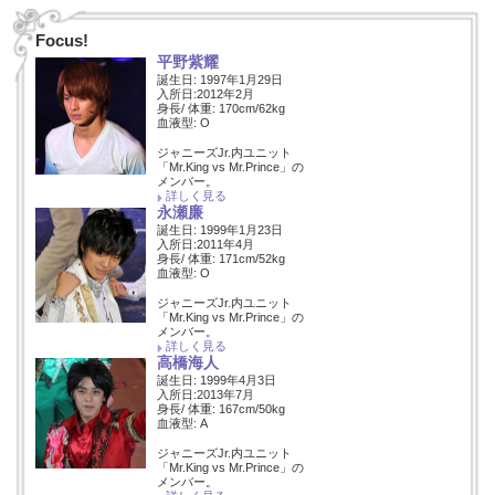
Focus!
平野紫耀
誕生日: 1997年1月29日
入所日:2012年2月
身長/ 体重: 170cm/62kg
血液型: O
ジャニーズJr.内ユニット
「Mr.King vs Mr.Prince」の
メンバー。
詳しく見る
永瀬廉
誕生日: 1999年1月23日
入所日:2011年4月
身長/ 体重: 171cm/52kg
血液型: O
ジャニーズJr.内ユニット
「Mr.King vs Mr.Prince」の
メンバー。
詳しく見る
高橋海人
誕生日: 1999年4月3日
入所日:2013年7月
身長/ 体重: 167cm/50kg
血液型: A
ジャニーズJr.内ユニット
「Mr.King vs Mr.Prince」の
メンバー。