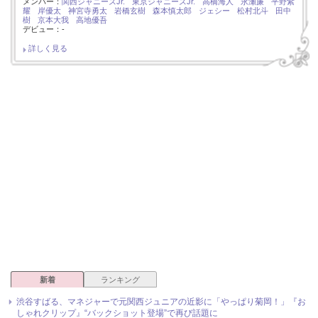
メンバー：
関西ジャニーズJr.
東京ジャニーズJr.
高橋海人
永瀬廉
平野紫
耀
岸優太
神宮寺勇太
岩橋玄樹
森本慎太郎
ジェシー
松村北斗
田中
樹
京本大我
高地優吾
デビュー：-
詳しく見る
新着
ランキング
渋谷すばる、マネジャーで元関西ジュニアの近影に「やっぱり菊岡！」『お
しゃれクリップ』“バックショット登場”で再び話題に