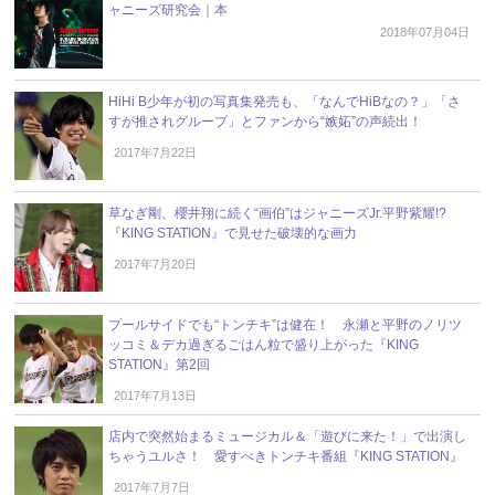
ャニーズ研究会｜本
2018年07月04日
HiHi B少年が初の写真集発売も、「なんでHiBなの？」「さ
すが推されグループ」とファンから“嫉妬”の声続出！
2017年7月22日
草なぎ剛、櫻井翔に続く“画伯”はジャニーズJr.平野紫耀!?
『KING STATION』で見せた破壊的な画力
2017年7月20日
プールサイドでも“トンチキ”は健在！ 永瀬と平野のノリツ
ッコミ＆デカ過ぎるごはん粒で盛り上がった『KING
STATION』第2回
2017年7月13日
店内で突然始まるミュージカル＆「遊びに来た！」で出演し
ちゃうユルさ！ 愛すべきトンチキ番組『KING STATION』
2017年7月7日