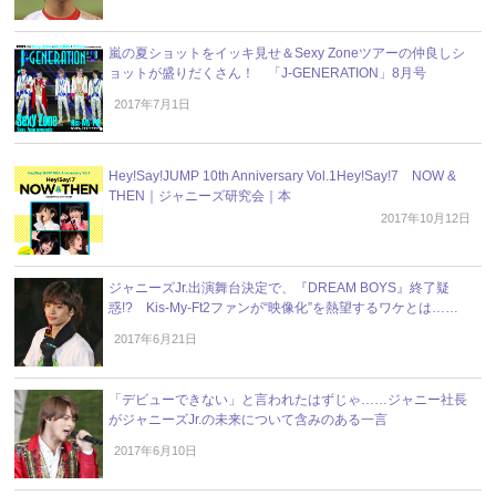
嵐の夏ショットをイッキ見せ＆Sexy Zoneツアーの仲良しシ
ョットが盛りだくさん！ 「J-GENERATION」8月号
2017年7月1日
Hey!Say!JUMP 10th Anniversary Vol.1Hey!Say!7 NOW &
THEN｜ジャニーズ研究会｜本
2017年10月12日
ジャニーズJr.出演舞台決定で、『DREAM BOYS』終了疑
惑!? Kis-My-Ft2ファンが“映像化”を熱望するワケとは……
2017年6月21日
「デビューできない」と言われたはずじゃ……ジャニー社長
がジャニーズJr.の未来について含みのある一言
2017年6月10日