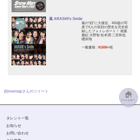
嵐 ARASHI’s Smile
嵐の“顔”に大接近。450超の写
真で5人の笑顔の歴史を完全収
録したフォトレポート！ 相葉
雅紀 大野智 松本潤 二宮和也
櫻井翔
一般書籍 :
¥1500
+税
@jmaniajpさんのツイート
タレント一覧
お知らせ
お問い合わせ