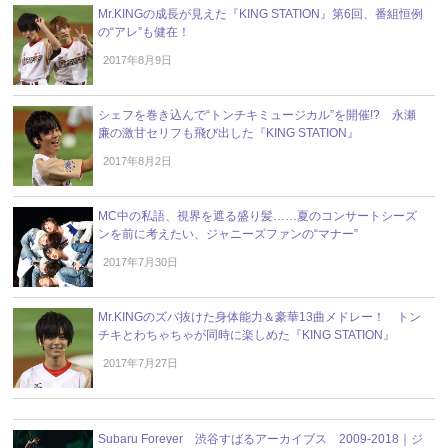
Mr.KINGの成長が見えた『KING STATION』第6回、番組恒例
の“アレ”も健在！
2017年8月9日
シェフを巻き込んで“トンチキミュージカル”を開催!? 永瀬
廉の激甘セリフも飛び出した『KING STATION』
2017年8月2日
MC中の私語、視界を遮る盛り髪……夏のコンサートシーズ
ンを前に考えたい、ジャニーズファンの“マナー”
2017年7月30日
Mr.KINGのズバ抜けた身体能力＆豪華13曲メドレー！ トン
チキとわちゃちゃが同時に楽しめた『KING STATION』
2017年7月27日
Subaru Forever 渋谷すばるアーカイブス 2009-2018｜ジ