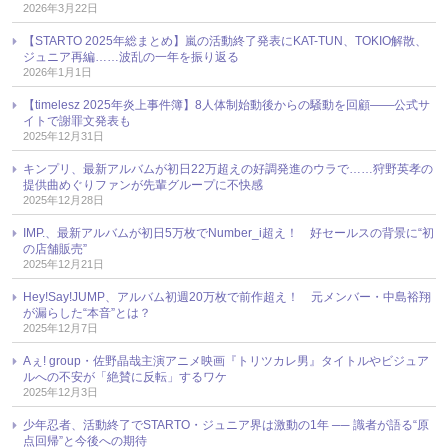
2026年3月22日
【STARTO 2025年総まとめ】嵐の活動終了発表にKAT-TUN、TOKIO解散、
ジュニア再編……波乱の一年を振り返る
2026年1月1日
【timelesz 2025年炎上事件簿】8人体制始動後からの騒動を回顧――公式サ
イトで謝罪文発表も
2025年12月31日
キンプリ、最新アルバムが初日22万超えの好調発進のウラで……狩野英孝の
提供曲めぐりファンが先輩グループに不快感
2025年12月28日
IMP.、最新アルバムが初日5万枚でNumber_i超え！ 好セールスの背景に“初
の店舗販売”
2025年12月21日
Hey!Say!JUMP、アルバム初週20万枚で前作超え！ 元メンバー・中島裕翔
が漏らした“本音”とは？
2025年12月7日
Aぇ! group・佐野晶哉主演アニメ映画『トリツカレ男』タイトルやビジュア
ルへの不安が「絶賛に反転」するワケ
2025年12月3日
少年忍者、活動終了でSTARTO・ジュニア界は激動の1年 ── 識者が語る“原
点回帰”と今後への期待