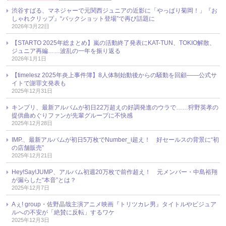
渋谷すばる、マネジャーで元関西ジュニアの近影に「やっぱり菊岡！」『お
しゃれクリップ』“バックショット登場”で再び話題に
2026年3月22日
【STARTO 2025年総まとめ】嵐の活動終了発表にKAT-TUN、TOKIO解散、
ジュニア再編……波乱の一年を振り返る
2026年1月1日
【timelesz 2025年炎上事件簿】8人体制始動後からの騒動を回顧――公式サ
イトで謝罪文発表も
2025年12月31日
キンプリ、最新アルバムが初日22万超えの好調発進のウラで……狩野英孝の
提供曲めぐりファンが先輩グループに不快感
2025年12月28日
IMP.、最新アルバムが初日5万枚でNumber_i超え！ 好セールスの背景に“初
の店舗販売”
2025年12月21日
Hey!Say!JUMP、アルバム初週20万枚で前作超え！ 元メンバー・中島裕翔
が漏らした“本音”とは？
2025年12月7日
Aぇ! group・佐野晶哉主演アニメ映画『トリツカレ男』タイトルやビジュア
ルへの不安が「絶賛に反転」するワケ
2025年12月3日