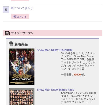
嵐について語ろう
93
コメント
サイゾーウーマン
新着商品
Snow Man NEW STARDOM
9人の絆を見せつけた5大ドー
ムツアー「Snow Man Dome
Tour 2025-2026 ON」を徹底
フォトレポート！ ここでしか
見られないクール＆キュート
なソロショットも要...
一般書籍 :
¥1600
+税
Snow Man Snow Man's Face
Snow Manメンバーの笑顔に大
接近！ 9人の“顔”だけを全
450ショット超コレクションし
た保存版フォトレポート！