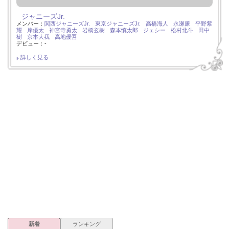
ジャニーズJr.
メンバー：
関西ジャニーズJr.
東京ジャニーズJr.
高橋海人
永瀬廉
平野紫
耀
岸優太
神宮寺勇太
岩橋玄樹
森本慎太郎
ジェシー
松村北斗
田中
樹
京本大我
高地優吾
デビュー：-
詳しく見る
新着
ランキング