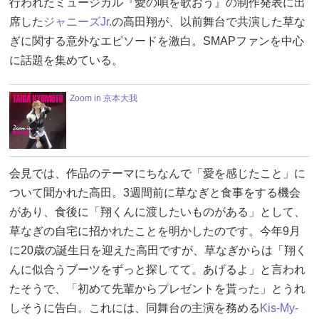
行われたミュージカル『愛の唄を歌おう』の制作発表に出
席した
ジャニーズJr.
の高田翔が、以前舞台で共演した草な
ぎに関する意外なエピソードを激白。SMAPファンを中心
に話題を集めている。
Zoom in 京本大我
会見では、作品のテーマにちなんで「愛を感じたこと」に
ついて聞かれた高田。3週間前に草なぎと食事をする機会
があり、食後に「翔くんに渡したいものがある」として、
草なぎの自宅に招かれたことを明かしたのです。今年9月
に20歳の誕生日を迎えた高田ですが、草なぎからは「翔く
んに似合うブーツをずっと探してて。あげるよ」と言われ
たそうで、「初めて先輩からプレゼントを貰った」とうれ
しそうに告白。これには、同舞台の主演を務める
Kis-My-