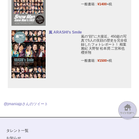
一般書籍 :
¥1400
+税
嵐 ARASHI’s Smile
嵐の“顔”に大接近。450超の写
真で5人の笑顔の歴史を完全収
録したフォトレポート！ 相葉
雅紀 大野智 松本潤 二宮和也
櫻井翔
一般書籍 :
¥1500
+税
@jmaniajpさんのツイート
タレント一覧
お知らせ