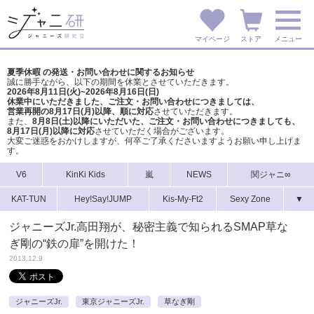
マイページ
ストア
メニュー
夏季休暇 の発送・お問い合わせに関するお知らせ
誠に勝手ながら、以下の期間を休業とさせていただきます。
2026年8月11日(火)~2026年8月16日(日)
休業中にいただきました、ご注文・お問い合わせにつきましては、
営業再開の8月17日(月)以降、順に対応
させていただきます。
また、
8月8日(土)以降にいただいた、ご注文・
お問い合わせにつきましても、
8月17日(月)以降に対応
させていただく場合がございます。
大変ご迷惑をおかけしますが、
何卒ご了承くださいますようお願い申し上げま
す。
V6
KinKi Kids
嵐
NEWS
関ジャニ∞
KAT-TUN
Hey!Say!JUMP
Kis-My-Ft2
Sexy Zone
▼
ジャニーズJr.高田翔が、秘密主義で知られるSMAP草な
ぎ剛の“鉄の扉”を開けた！
2013.12.9
ジャニーズJr.
東京ジャニーズJr.
草なぎ剛