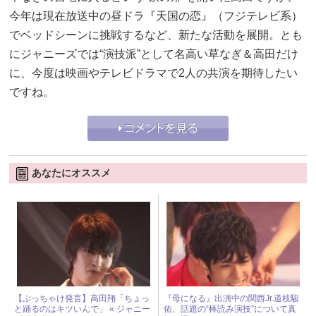
今年は現在放送中の昼ドラ『天国の恋』（フジテレビ系）
でベッドシーンに挑戦するなど、新たな活動を展開。とも
にジャニーズでは“演技派”として名高い草なぎ＆高田だけ
に、今度は映画やテレビドラマで2人の共演を期待したい
ですね。
あなたにオススメ
【ぶっちゃけ発言】高田翔「ちょっ
『母になる』出演中の関西Jr.道枝駿
と踊るのはキツいんで」 « ジャニー
佑、話題の“棒読み演技”について真