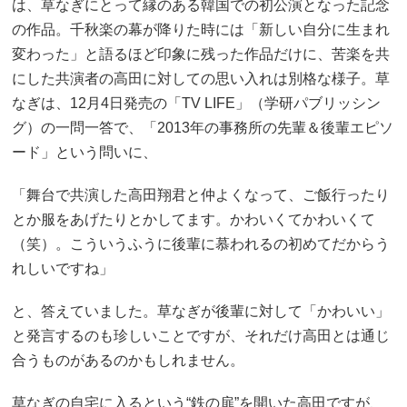
は、草なぎにとって縁のある韓国での初公演となった記念
の作品。千秋楽の幕が降りた時には「新しい自分に生まれ
変わった」と語るほど印象に残った作品だけに、苦楽を共
にした共演者の高田に対しての思い入れは別格な様子。草
なぎは、12月4日発売の「TV LIFE」（学研パブリッシン
グ）の一問一答で、「2013年の事務所の先輩＆後輩エピソ
ード」という問いに、
「舞台で共演した高田翔君と仲よくなって、ご飯行ったり
とか服をあげたりとかしてます。かわいくてかわいくて
（笑）。こういうふうに後輩に慕われるの初めてだからう
れしいですね」
と、答えていました。草なぎが後輩に対して「かわいい」
と発言するのも珍しいことですが、それだけ高田とは通じ
合うものがあるのかもしれません。
草なぎの自宅に入るという“鉄の扉”を開いた高田ですが、