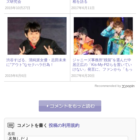
ズ研究会
相を語る
2015年10月27日
2017年6月11日
渋谷すばる、清純派女優・志田未来
ジャニーズ事務所“残留”を選んだ中
に“アウト”なセクハラ行為！
居正広の「Kis-My-Ft2らを置いてい
けない」発言に、ファンから「もっ
としっかりして」と厳しい声
2015年6月6日
2017年6月20日
Recommended by
コメントを書く
投稿の利用規約
名前