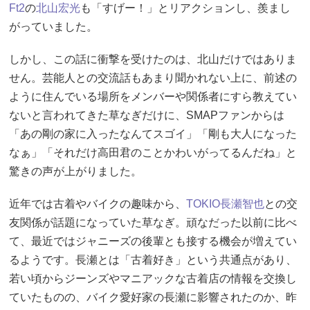
Ft2
の
北山宏光
も「すげー！」とリアクションし、羨まし
がっていました。
しかし、この話に衝撃を受けたのは、北山だけではありま
せん。芸能人との交流話もあまり聞かれない上に、前述の
ように住んでいる場所をメンバーや関係者にすら教えてい
ないと言われてきた草なぎだけに、SMAPファンからは
「あの剛の家に入ったなんてスゴイ」「剛も大人になった
なぁ」「それだけ高田君のことかわいがってるんだね」と
驚きの声が上がりました。
近年では古着やバイクの趣味から、
TOKIO
長瀬智也
との交
友関係が話題になっていた草なぎ。頑なだった以前に比べ
て、最近ではジャニーズの後輩とも接する機会が増えてい
るようです。長瀬とは「古着好き」という共通点があり、
若い頃からジーンズやマニアックな古着店の情報を交換し
ていたものの、バイク愛好家の長瀬に影響されたのか、昨