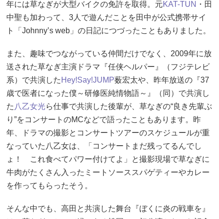
年には草なぎが大型バイクの免許を取得。元
KAT-TUN
・田
中聖も加わって、3人で遊んだことを田中が公式携帯サイ
ト「Johnny’s web」の日記につづったこともありました。
また、趣味でつながっている仲間だけでなく、2009年に放
送された草なぎ主演ドラマ『任侠ヘルパー』（フジテレビ
系）で共演した
Hey!Say!JUMP
薮宏太や、昨年放送の『37
歳で医者になった僕～研修医純情物語～』（同）で共演し
た
八乙女光
ら仕事で共演した後輩が、草なぎの“良き先輩ぶ
り”をコンサートのMCなどで語ったこともあります。昨
年、ドラマの撮影とコンサートツアーのスケジュールが重
なっていた八乙女は、「コンサートまだ残ってるんでし
ょ！ これ食べてパワー付けてよ」と撮影現場で草なぎに
牛肉がたくさん入ったミートソーススパゲティーやカレー
を作ってもらったそう。
そんな中でも、高田と共演した舞台『ぼくに炎の戦車を』