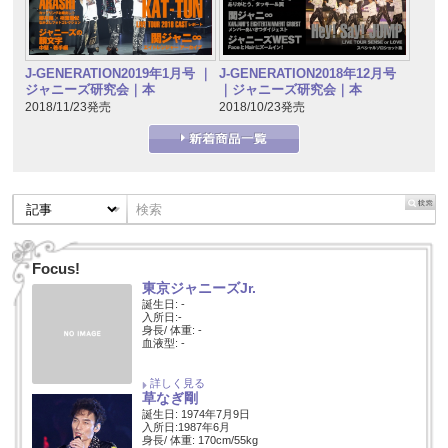
J-GENERATION2019年1月号 ｜
J-GENERATION2018年12月号
ジャニーズ研究会｜本
｜ジャニーズ研究会｜本
2018/11/23発売
2018/10/23発売
Focus!
東京ジャニーズJr.
誕生日: -
入所日:-
身長/ 体重: -
血液型: -
詳しく見る
草なぎ剛
誕生日: 1974年7月9日
入所日:1987年6月
身長/ 体重: 170cm/55kg