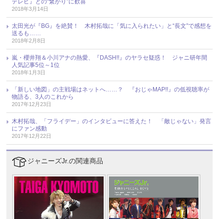
テレビ』との“繋がり”に歓喜
2018年3月14日
太田光が『BG』を絶賛！ 木村拓哉に「気に入られたい」と“長文”で感想を
送るも……
2018年2月8日
嵐・櫻井翔＆小川アナの熱愛、『DASH!!』のヤラセ疑惑！ ジャニ研年間
人気記事5位～1位
2018年1月3日
「新しい地図」の主戦場はネットへ……？ 『おじゃMAP!!』の低視聴率が
物語る、3人のこれから
2017年12月23日
木村拓哉、「フライデー」のインタビューに答えた！ 「敵じゃない」発言
にファン感動
2017年12月22日
ジャニーズJr.の関連商品