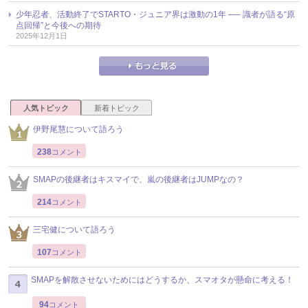
少年忍者、活動終了でSTARTO・ジュニア界は激動の1年 ── 識者が語る“原
点回帰”と今後への期待
2025年12月1日
人気トピック
新着トピック
伊野尾慧について語ろう
238
コメント
SMAPの後継者はキスマイで、嵐の後継者はJUMPなの？
214
コメント
三宅健について語ろう
107
コメント
SMAPを解散させないためにはどうするか、スマオタが懸命に考える！
94
コメント